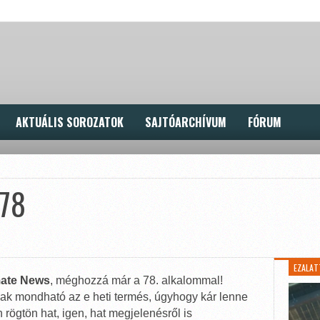
AKTUÁLIS SOROZATOK
SAJTÓARCHÍVUM
FÓRUM
#78
EZALAT
mate News
, méghozzá már a 78. alkalommal!
ak mondható az e heti termés, úgyhogy kár lenne
n rögtön hat, igen, hat megjelenésről is