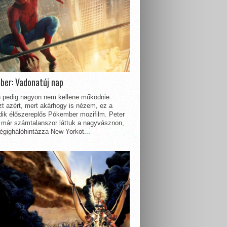
ber: Vadonatúj nap
 pedig nagyon nem kellene működnie.
t azért, mert akárhogy is nézem, ez a
dik élőszereplős Pókember mozifilm. Peter
 már számtalanszor láttuk a nagyvásznon,
égighálóhintázza New Yorkot...