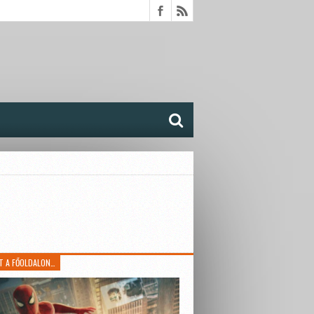
T A FŐOLDALON…