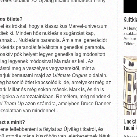
zetes oldallal. Az Újvilág titkaira hamarosan fény
Kultkl
ins
ötlete?
kel és írókkal, hogy a klasszikus Marvel-univerzum
A Heavy
ődtek ki. Minden hős nukleáris sugárzást kap,
zsákbam
Amikor 
bannak… Nukleáris paranoia. Ám a mai generációt
Földre,
leáris paranoiát felváltotta a genetikai paranoia.
oaktív pók helyett legyen genetikailag módosított
ilag legyenek módosítva! Ma már ez kell. Az
ástól meg a veszélyes vegyszerektől, mint a
karjuk bemutatni majd az
Ultimate Origins
oldalain.
g hasonló ötlet kapcsolódik ide, amelyeket még az
Mark Millar és még sokan mások. Mark is, és én is
dolgokra a sorozatainkban. Remélem, még mindenki
el Team-Up
azon számára, amelyben Bruce Banner
apcsolatban van mindennel…
Unokái
ezt a minit?
tudni 
ene fellebbenteni a fátylat az Újvilág titkairól, és
ű sztorija már a küszöbön van, elérkezettnek láttuk
A legen