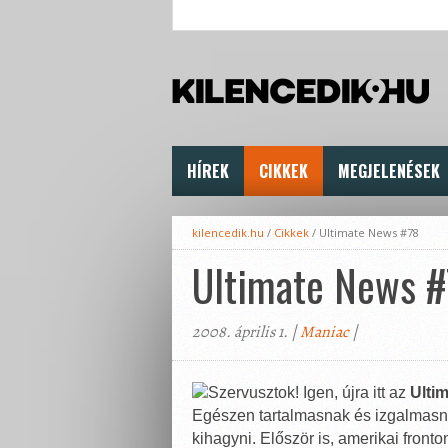
HÍREK
CIKKEK
MEGJELENÉSEK
kilencedik.hu
/
Cikkek
/
Ultimate News #78
Ultimate News 
2008. április 1. |
Maniac
|
Szervusztok! Igen, újra itt az
Ulti
Egészen tartalmasnak és izgalmasn
kihagyni. Először is, amerikai fronto