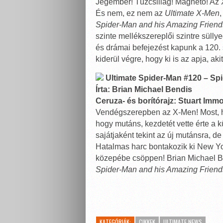
Jégember! Tűzcsillag! Magneto! Az 
És nem, ez nem az
Ultimate X-Men
Spider-Man and his Amazing Friend
szinte mellékszereplői szintre süllye
és drámai befejezést kapunk a 120. 
kiderül végre, hogy ki is az apja, a
Ultimate Spider-Man #120 – Spi
Írta: Brian Michael Bendis
Ceruza- és borítórajz: Stuart Imm
Vendégszerepben az X-Men! Most, hog
hogy mutáns, kezdetét vette érte a
sajátjaként tekint az új mutánsra, d
Hatalmas harc bontakozik ki New Y
közepébe csöppen! Brian Michael Be
Spider-Man and his Amazing Friend
KATEGÓRIÁK:
CIKKEK
ULTIMATE NEWS