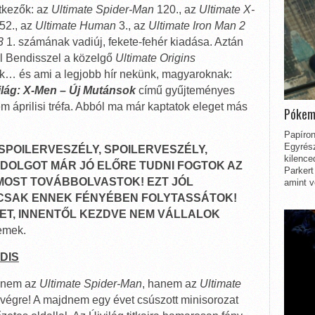
tkezők: az
Ultimate Spider-Man
120., az
Ultimate X-
52., az
Ultimate Human
3., az
Ultimate Iron Man 2
3
1. számának vadiúj, fekete-fehér kiadása. Aztán
el Bendisszel a közelgő
Ultimate Origins
kék… és ami a legjobb hír nekünk, magyaroknak:
ilág: X-Men – Új Mutánsok
című gyűjteményes
m áprilisi tréfa. Abból ma már kaptatok eleget más
Pókem
Papíron
Egyrész
SPOILERVESZÉLY, SPOILERVESZÉLY,
kilence
 DOLGOT MÁR JÓ ELŐRE TUDNI FOGTOK AZ
Parkert
MOST TOVÁBBOLVASTOK! EZT JÓL
amint v
 CSAK ENNEK FÉNYÉBEN FOLYTASSÁTOK!
ET, INNENTŐL KEZDVE NEM VÁLLALOK
mek.
DIS
n nem az
Ultimate Spider-Man
, hanem az
Ultimate
végre! A majdnem egy évet csúszott minisorozat