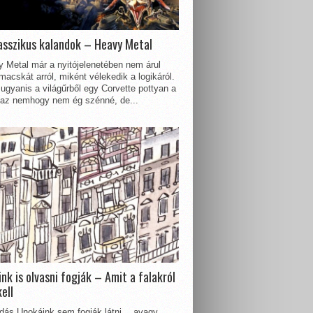
asszikus kalandok – Heavy Metal
 Metal már a nyitójelenetében nem árul
acskát arról, miként vélekedik a logikáról.
ugyanis a világűrből egy Corvette pottyan a
 az nemhogy nem ég szénné, de...
nk is olvasni fogják – Amit a falakról
kell
dás Unokáink sem fogják látni… avagy