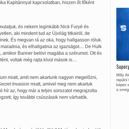
ika Kapitánnyal kapcsolatban, hiszen őt főként
emutatjuk, és nekem leginkább Nick Furyé és
tlen, aki mindent tud az Újvilág titkairól, de
inek. És megvan rá az oka, hogy hallgasson róluk.
aradnia, és elhallgatnia az igazságot… De Hulk
net, amikor Banner belövi magába a szérumot. Ott és
tént, voltak még rajta kívül mások is…
Superg
Milly A
tum
miatt, amit nem akartunk nagyon megelőzni,
repülni
ecret Invasion
miatt, amivel meg nem akartuk
képes e
a smirg
ó hír az, hogy már a teljes sorozatot megrajzolta
gzett, így további csúszások nem várhatók.