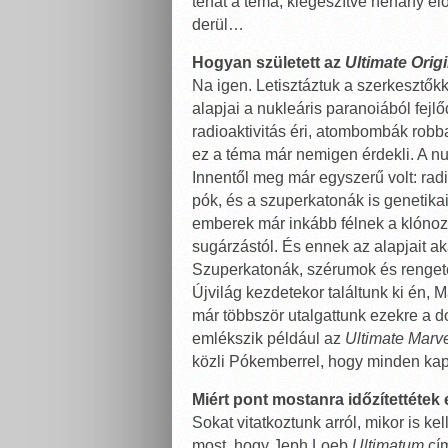
tehát a téma, kiegészítve néhány elő
derül…
Hogyan született az
Ultimate Orig
Na igen. Letisztáztuk a szerkesztők
alapjai a nukleáris paranoiából fejl
radioaktivitás éri, atombombák rob
ez a téma már nemigen érdekli. A nuk
Innentől meg már egyszerű volt: radi
pók, és a szuperkatonák is genetika
emberek már inkább félnek a klónoz
sugárzástól. És ennek az alapjait a
Szuperkatonák, szérumok és rengete
Újvilág kezdetekor találtunk ki én, 
már többször utalgattunk ezekre a 
emlékszik például az
Ultimate Marv
közli Pókemberrel, hogy minden k
Miért pont mostanra időzítettétek 
Sokat vitatkoztunk arról, mikor is kell
most, hogy Jeph Loeb
Ultimatum
cím