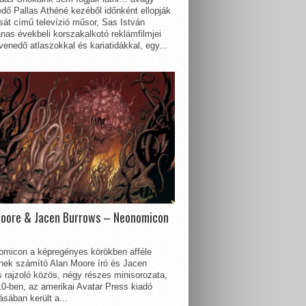
dő Pallas Athéné kezéből időnként ellopják
sát című televízió műsor, Sas István
nas évekbeli korszakalkotó reklámfilmjei
enedő atlaszokkal és kariatidákkal, egy...
Moore & Jacen Burrows – Neonomicon
omicon a képregényes körökben afféle
nnek számító Alan Moore író és Jacen
 rajzoló közös, négy részes minisorozata,
0-ben, az amerikai Avatar Press kiadó
sában került a...