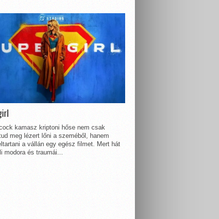
irl
lcock kamasz kriptoni hőse nem csak
 tud meg lézert lőni a szeméből, hanem
ltartani a vállán egy egész filmet. Mert hát
li modora és traumái...