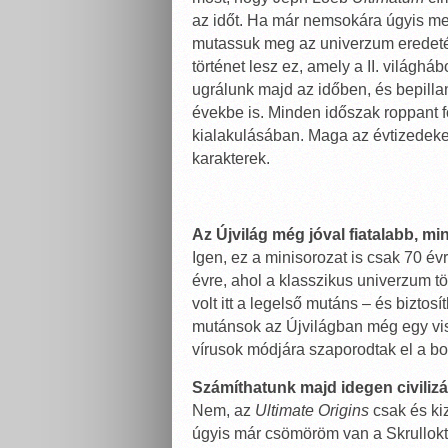
az időt. Ha már nemsokára úgyis meg
mutassuk meg az univerzum eredetét
történet lesz ez, amely a II. világh
ugrálunk majd az időben, és bepilla
évekbe is. Minden időszak roppant f
kialakulásában. Maga az évtizedeken 
karakterek.
Az Újvilág még jóval fiatalabb, m
Igen, ez a minisorozat is csak 70 év
évre, ahol a klasszikus univerzum tö
volt itt a legelső mutáns – és biztos
mutánsok az Újvilágban még egy visz
vírusok módjára szaporodtak el a bo
Számíthatunk majd idegen civilizá
Nem, az
Ultimate Origins
csak és kiz
úgyis már csömöröm van a Skrullokt