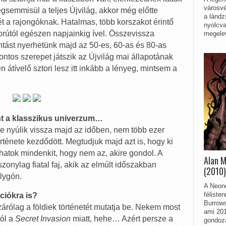
városvé
semmisül a teljes Újvilág, akkor még előtte
a lándz
 a rajongóknak. Hatalmas, több korszakot érintő
nyolcva
áborútól egészen napjainkig ível. Összevissza
megelev
ntást nyerhetünk majd az 50-es, 60-as és 80-as
ontos szerepet játszik az Újvilág mai állapotának
átívelő sztori lesz itt inkább a lényeg, mintsem a
int a klasszikus univerzum…
re nyúlik vissza majd az időben, nem több ezer
rténete kezdődött. Megtudjuk majd azt is, hogy ki
íthatok mindenkit, hogy nem az, akire gondol. A
Alan 
onylag fiatal faj, akik az elmúlt időszakban
(2010)
lygón.
A Neon
féliste
ciókra is?
Burrows
árólag a földiek történetét mutatja be. Nekem most
ami 201
ól a
Secret Invasion
miatt, hehe… Azért persze a
gondozá