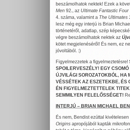
beszámolhatok nektek! Ezek a köve
Men
92., az
Ultimate Fantastic Four
4. száma, valamint a
The Ultimates 
lesz még egy interjú is Brian Micha
történetéről, adatlap, szép képecs
végre beszámolhatok nektek az
Újv
kötet megjelenéséről! És nem, ez ne
jóvoltából. :)
Figyelmezzetek a figyelmeztetésre!
SPOILERVESZÉLY! EGY CSOMÓ
ÚJVILÁGI SOROZATOKBÓL, HA 
VÉSSÉTEK AZ ESZETEKBE, ÉS
ÉN FIGYELMEZTETTELEK TITEK
SEMMILYEN FELELŐSSÉGET!
Re
INTERJÚ – BRIAN MICHAEL BEN
És nem, Bendist ezúttal kivételese
Origins
apropójából kapták mikrofon