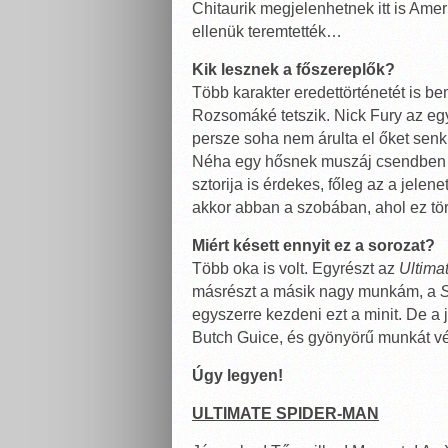
Chitaurik megjelenhetnek itt is Amer
ellenük teremtették…
Kik lesznek a főszereplők?
Több karakter eredettörténetét is b
Rozsomáké tetszik. Nick Fury az egye
persze soha nem árulta el őket senk
Néha egy hősnek muszáj csendben m
sztorija is érdekes, főleg az a jele
akkor abban a szobában, ahol ez tör
Miért késett ennyit ez a sorozat?
Több oka is volt. Egyrészt az
Ultima
másrészt a másik nagy munkám, a
S
egyszerre kezdeni ezt a minit. De a j
Butch Guice, és gyönyörű munkát vé
Úgy legyen!
ULTIMATE SPIDER-MAN