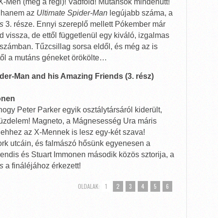
X-Men (még a régi)! Vadföld! Mutánsok mindenütt!
, hanem az
Ultimate Spider-Man
legújabb száma, a
s
3. része. Ennyi szereplő mellett Pókember már
d vissza, de ettől függetlenül egy kiváló, izgalmas
számban. Tűzcsillag sorsa eldől, és még az is
kitől a mutáns géneket örökölte…
der-Man and his Amazing Friends (3. rész)
onen
y Peter Parker egyik osztálytársáról kiderült,
 küzdelem! Magneto, a Mágnesesség Ura máris
e ehhez az X-Mennek is lesz egy-két szava!
ork utcáin, és falmászó hősünk egyenesen a
ndis és Stuart Immonen második közös sztorija, a
s
a fináléjához érkezett!
OLDALAK:
1
2
3
4
5
6