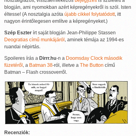
nosztalgiázós, visszaemlékezős
bejegyzés
is született a
blogján, ami nyomokban azért képregényekről is szól. Isten
éltesse! (A nosztalgia azóta
újabb cikkel folytatódott
, itt
nagyon érintőlegesen említve a képregényeket.)
Szép Eszter
írt saját blogján Jean-Philippe Stassen
Deogratias című munkájáról
, aminek témája az 1994-es
ruandai népirtás.
Spoileres írás a
Dirrr.hu
-n a
Doomsday Clock második
füzetéről
, a
Batman 38
-ról, illetve a
The Button
című
Batman – Flash crossoverről.
Recenziók: