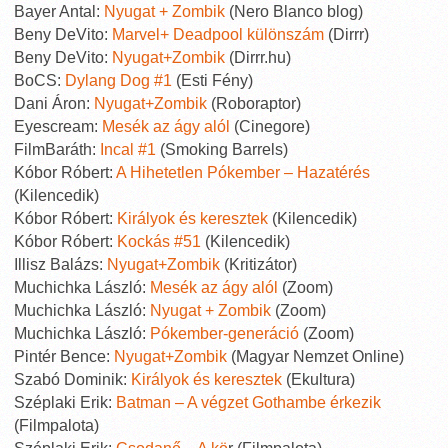
Bayer Antal:
Nyugat + Zombik
(Nero Blanco blog)
Beny DeVito:
Marvel+ Deadpool különszám
(Dirrr)
Beny DeVito:
Nyugat+Zombik
(Dirrr.hu)
BoCS:
Dylang Dog #1
(Esti Fény)
Dani Áron:
Nyugat+Zombik
(Roboraptor)
Eyescream:
Mesék az ágy alól
(Cinegore)
FilmBaráth:
Incal #1
(Smoking Barrels)
Kóbor Róbert:
A Hihetetlen Pókember – Hazatérés
(Kilencedik)
Kóbor Róbert:
Királyok és keresztek
(Kilencedik)
Kóbor Róbert:
Kockás #51
(Kilencedik)
Illisz Balázs:
Nyugat+Zombik
(Kritizátor)
Muchichka László:
Mesék az ágy alól
(Zoom)
Muchichka László:
Nyugat + Zombik
(Zoom)
Muchichka László:
Pókember-generáció
(Zoom)
Pintér Bence:
Nyugat+Zombik
(Magyar Nemzet Online)
Szabó Dominik:
Királyok és keresztek
(Ekultura)
Széplaki Erik:
Batman – A végzet Gothambe érkezik
(Filmpalota)