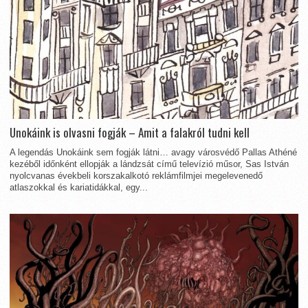
Unokáink is olvasni fogják – Amit a falakról tudni kell
A legendás Unokáink sem fogják látni… avagy városvédő Pallas Athéné
kezéből időnként ellopják a lándzsát című televízió műsor, Sas István
nyolcvanas évekbeli korszakalkotó reklámfilmjei megelevenedő
atlaszokkal és kariatidákkal, egy...