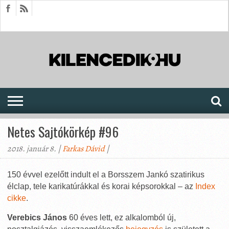
HÍREK
CIKKEK
MEGJELENÉSEK
AKTUÁLIS
SAJTÓARCHÍVUM
FÓRUM
SOROZATOK
Netes Sajtókörkép #96
2018. január 8. |
Farkas Dávid
|
150 évvel ezelőtt indult el a Borsszem Jankó szatirikus
élclap, tele karikatúrákkal és korai képsorokkal – az
Index
cikke
.
Verebics János
60 éves lett, ez alkalomból új,