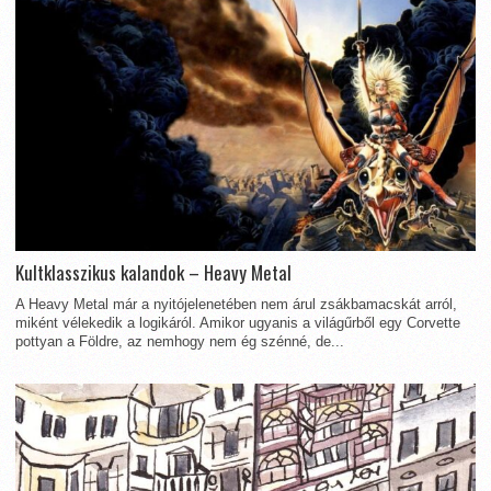
Kultklasszikus kalandok – Heavy Metal
A Heavy Metal már a nyitójelenetében nem árul zsákbamacskát arról,
miként vélekedik a logikáról. Amikor ugyanis a világűrből egy Corvette
pottyan a Földre, az nemhogy nem ég szénné, de...