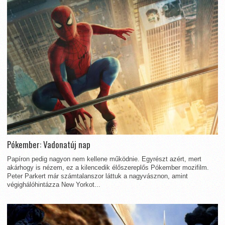
Pókember: Vadonatúj nap
Papíron pedig nagyon nem kellene működnie. Egyrészt azért, mert
akárhogy is nézem, ez a kilencedik élőszereplős Pókember mozifilm.
Peter Parkert már számtalanszor láttuk a nagyvásznon, amint
végighálóhintázza New Yorkot...