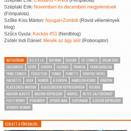
Széplaki Erik:
Csodanő – A kö
r (Filmpalota)
Széplaki Erik:
Novemberi és decemberi megjelenések
(Filmpalota)
Szőke Kiss Márton:
Nyugat+Zombik
(Rövid vélemények
blog)
Szűcs Gyula:
Kockás #51
(Nerdblog)
Zsótér Indi Dániel:
Mesék az ágy alól
(Roboraptor)
KATEGÓRIÁK:
B.E.S.T.I.A.
BATMAN
BULVÁR
DC COMICS
DYLAN DOG
EAGLEMOSS
EGYÉB
EURÓPA
FAZEKAS
FRANCIA
FRANCIA/BELGA
FRIKE COMICS
FÜGGETLEN
FUMAX
FUMETTI
GRAPHIC NOVEL
HACHETTE
HULK
HUMOR
K EURÓPA
KAMÉLEON KOMIX
KINGPIN
KLASSZIKUS MAGYAR
KLASSZIKUSOK KÉPREGÉNYBEN
KOCKÁS
MAGYAR ALKOTÓ
MAGYAR KÉPREGÉNY
MARVEL
NETES SAJTÓKÖRKÉP
PESTI KÖNYV
PÓKEMBER
SPIDER-MAN
SUPERMAN
SZERZŐI KÉPREGÉNY
WONDER WOMAN
EZALATT A FŐOLDALON…