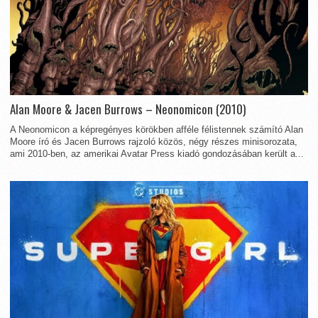
Alan Moore & Jacen Burrows – Neonomicon (2010)
A Neonomicon a képregényes körökben afféle félistennek számító Alan
Moore író és Jacen Burrows rajzoló közös, négy részes minisorozata,
ami 2010-ben, az amerikai Avatar Press kiadó gondozásában került a...