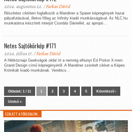
2024. augusztus 22. /
Farkas Dávid
Részletes cikkben foglalkozik a Mandiner a Spawn képregények hazai
pályafutásával, illetve főleg az Infinity kiadó munkásságával. Az NLC.hu
munkatársa készített interjút Csordás Dániellel, az apropó...
Netes Sajtókörkép #171
2024. július 17. /
Farkas Dávid
A Hétköznapi Geekságok oldal írt a nemrég elhunyt Ed Piskor X-men:
Grand Design című képregényéről. A Mandiner szentelt cikket a Képes
Krónikák kiadó munkáinak. Verebics...
Oldalak: 1 / 11
1
2
3
4
5
Következõ ›
Utolsó »
EZALATT A FŐOLDALON…