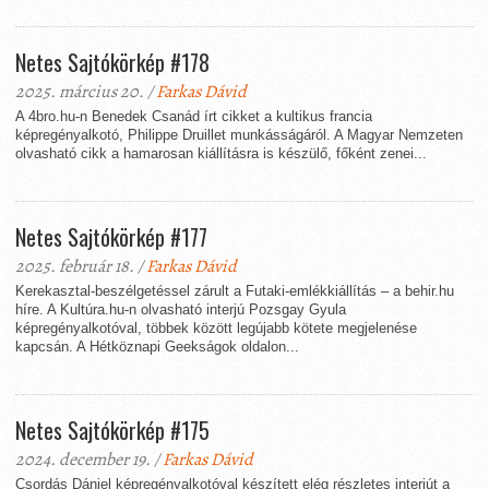
Netes Sajtókörkép #178
2025. március 20. /
Farkas Dávid
A 4bro.hu-n Benedek Csanád írt cikket a kultikus francia
képregényalkotó, Philippe Druillet munkásságáról. A Magyar Nemzeten
olvasható cikk a hamarosan kiállításra is készülő, főként zenei...
Netes Sajtókörkép #177
2025. február 18. /
Farkas Dávid
Kerekasztal-beszélgetéssel zárult a Futaki-emlékkiállítás – a behir.hu
híre. A Kultúra.hu-n olvasható interjú Pozsgay Gyula
képregényalkotóval, többek között legújabb kötete megjelenése
kapcsán. A Hétköznapi Geekságok oldalon...
Netes Sajtókörkép #175
2024. december 19. /
Farkas Dávid
Csordás Dániel képregényalkotóval készített elég részletes interjút a