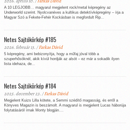
2026. április 10. /
Farkas Dávid
A 10 LEGJOBB… magyarul megjelent rock/metal képregény az
Underworld szerint. Nyolcvanéves a kultikus detektívképregény – írja a
Magyar Szó a Fekete-Fehér Kockásban is megfordult Rip...
Netes Sajtókörkép #185
2026. február 13. /
Farkas Dávid
5 képregény, ami bebizonyítja, hogy a műfaj jóval több a
szuperhősöknél, akik kívül hordják az alsót – ez már a sokadik ilyen
lista idehaza, de...
Netes Sajtókörkép #184
2025. december 23. /
Farkas Dávid
Megjelent Kuizs Lilla kötete, a Semmi szédítő magasság, és erről a
Könyves Magazin is beszámolt. A magyarul is megjelent Lucas háborúja
folytatásáról írnak Monty blogján....