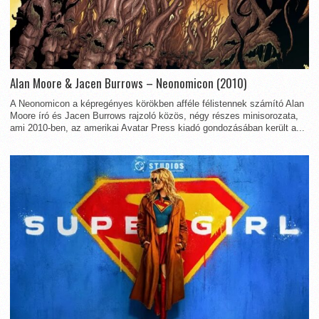
Alan Moore & Jacen Burrows – Neonomicon (2010)
A Neonomicon a képregényes körökben afféle félistennek számító Alan
Moore író és Jacen Burrows rajzoló közös, négy részes minisorozata,
ami 2010-ben, az amerikai Avatar Press kiadó gondozásában került a...