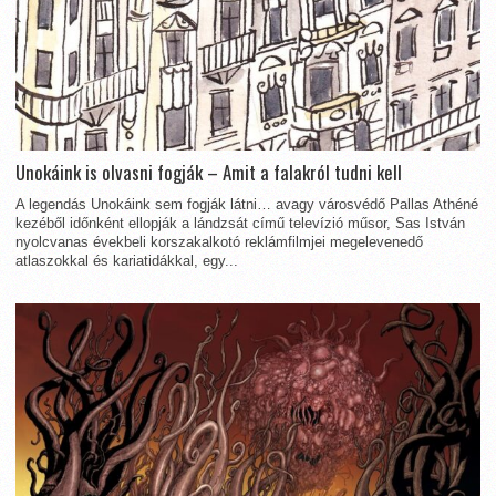
Unokáink is olvasni fogják – Amit a falakról tudni kell
A legendás Unokáink sem fogják látni… avagy városvédő Pallas Athéné
kezéből időnként ellopják a lándzsát című televízió műsor, Sas István
nyolcvanas évekbeli korszakalkotó reklámfilmjei megelevenedő
atlaszokkal és kariatidákkal, egy...