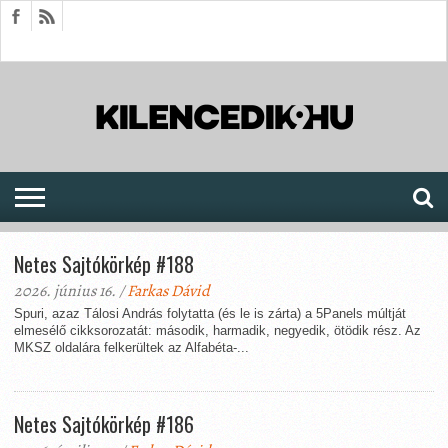
HÍREK
CIKKEK
MEGJELENÉSEK
AKTUÁLIS
SAJTÓARCHÍVUM
FÓRUM
SOROZATOK
Netes Sajtókörkép #188
2026. június 16. /
Farkas Dávid
Spuri, azaz Tálosi András folytatta (és le is zárta) a 5Panels múltját
elmesélő cikksorozatát: második, harmadik, negyedik, ötödik rész. Az
MKSZ oldalára felkerültek az Alfabéta-...
Netes Sajtókörkép #186