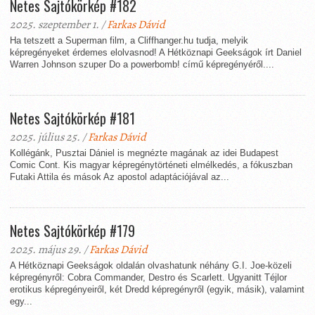
Netes Sajtókörkép #182
2025. szeptember 1. /
Farkas Dávid
Ha tetszett a Superman film, a Cliffhanger.hu tudja, melyik
képregényeket érdemes elolvasnod! A Hétköznapi Geekságok írt Daniel
Warren Johnson szuper Do a powerbomb! című képregényéről....
Netes Sajtókörkép #181
2025. július 25. /
Farkas Dávid
Kollégánk, Pusztai Dániel is megnézte magának az idei Budapest
Comic Cont. Kis magyar képregénytörténeti elmélkedés, a fókuszban
Futaki Attila és mások Az apostol adaptációjával az...
Netes Sajtókörkép #179
2025. május 29. /
Farkas Dávid
A Hétköznapi Geekságok oldalán olvashatunk néhány G.I. Joe-közeli
képregényről: Cobra Commander, Destro és Scarlett. Ugyanitt Téjlor
erotikus képregényeiről, két Dredd képregényről (egyik, másik), valamint
egy...