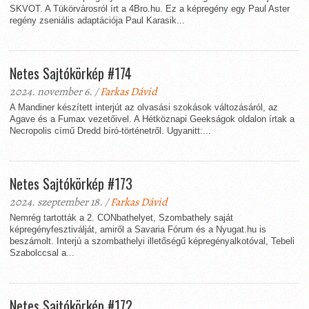
SKVOT. A Tükörvárosról írt a 4Bro.hu. Ez a képregény egy Paul Aster
regény zseniális adaptációja Paul Karasik...
Netes Sajtókörkép #174
2024. november 6. /
Farkas Dávid
A Mandiner készített interjút az olvasási szokások változásáról, az
Agave és a Fumax vezetőivel. A Hétköznapi Geekságok oldalon írtak a
Necropolis című Dredd bíró-történetről. Ugyanitt:...
Netes Sajtókörkép #173
2024. szeptember 18. /
Farkas Dávid
Nemrég tartották a 2. CONbathelyet, Szombathely saját
képregényfesztiválját, amiről a Savaria Fórum és a Nyugat.hu is
beszámolt. Interjú a szombathelyi illetőségű képregényalkotóval, Tebeli
Szabolccsal a...
Netes Sajtókörkép #172