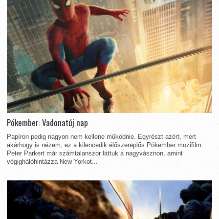
Pókember: Vadonatúj nap
Papíron pedig nagyon nem kellene működnie. Egyrészt azért, mert
akárhogy is nézem, ez a kilencedik élőszereplős Pókember mozifilm.
Peter Parkert már számtalanszor láttuk a nagyvásznon, amint
végighálóhintázza New Yorkot...