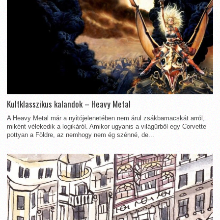
Kultklasszikus kalandok – Heavy Metal
A Heavy Metal már a nyitójelenetében nem árul zsákbamacskát arról,
miként vélekedik a logikáról. Amikor ugyanis a világűrből egy Corvette
pottyan a Földre, az nemhogy nem ég szénné, de...