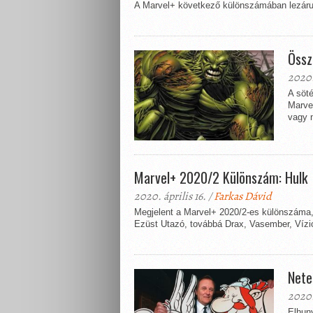
A Marvel+ következő különszámában lezárul 
Össz
2020.
A söt
Marve
vagy n
Marvel+ 2020/2 Különszám: Hulk
2020. április 16. /
Farkas Dávid
Megjelent a Marvel+ 2020/2-es különszáma,
Ezüst Utazó, továbbá Drax, Vasember, Vízió
Nete
2020.
Elhuny