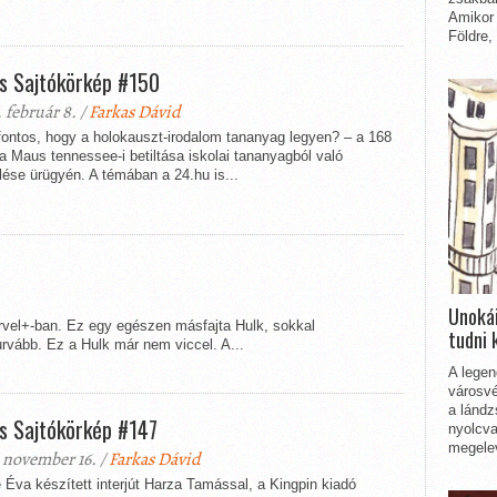
Amikor 
Földre,
s Sajtókörkép #150
 február 8. /
Farkas Dávid
fontos, hogy a holokauszt-irodalom tananyag legyen? – a 168
a Maus tennessee-i betiltása iskolai tananyagból való
lése ürügyén. A témában a 24.hu is...
Unokái
arvel+-ban. Ez egy egészen másfajta Hulk, sokkal
tudni 
rvább. Ez a Hulk már nem viccel. A...
A legen
városvé
a lándz
s Sajtókörkép #147
nyolcva
megelev
 november 16. /
Farkas Dávid
Éva készített interjút Harza Tamással, a Kingpin kiadó