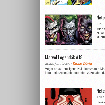
Nete
2022.
Miért 
cikke 
kikerü
Marvel Legendák #18
2022. január 27. /
Farkas Dávid
Véget ért az Intelligens Hulk korszaka a M
karakterközpontúbb, sötétebb, zúzósabb, du
Nete
2021.
Benke 