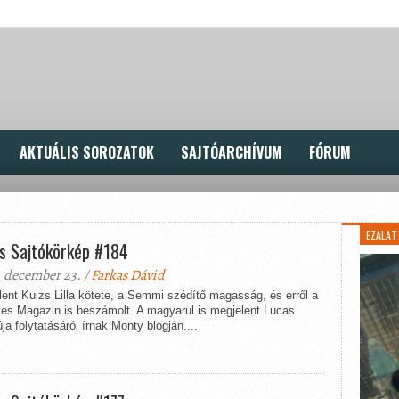
AKTUÁLIS SOROZATOK
SAJTÓARCHÍVUM
FÓRUM
EZALAT
s Sajtókörkép #184
 december 23. /
Farkas Dávid
ent Kuizs Lilla kötete, a Semmi szédítő magasság, és erről a
es Magazin is beszámolt. A magyarul is megjelent Lucas
ja folytatásáról írnak Monty blogján....