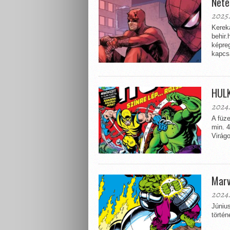
Nete
2025.
Kereka
behir.
képre
kapcs
HULK
2024.
A füz
min. 
Virágo
Marv
2024.
Júniu
történ