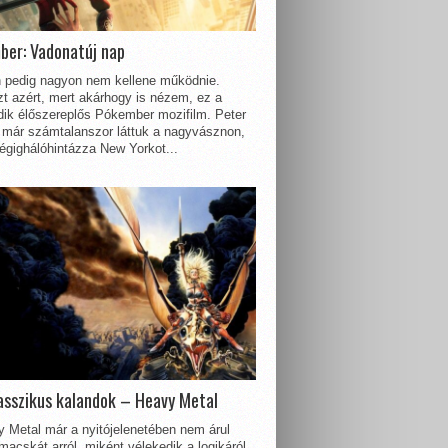
ber: Vadonatúj nap
 pedig nagyon nem kellene működnie.
t azért, mert akárhogy is nézem, ez a
dik élőszereplős Pókember mozifilm. Peter
 már számtalanszor láttuk a nagyvásznon,
égighálóhintázza New Yorkot...
asszikus kalandok – Heavy Metal
 Metal már a nyitójelenetében nem árul
acskát arról, miként vélekedik a logikáról.