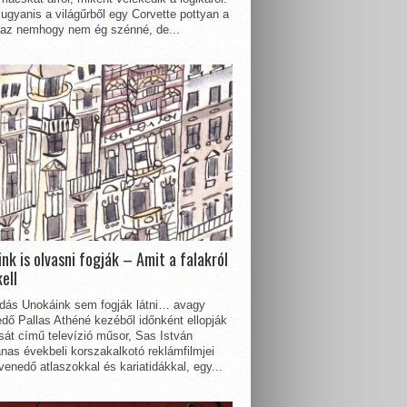
ugyanis a világűrből egy Corvette pottyan a
 az nemhogy nem ég szénné, de...
nk is olvasni fogják – Amit a falakról
kell
dás Unokáink sem fogják látni… avagy
dő Pallas Athéné kezéből időnként ellopják
sát című televízió műsor, Sas István
nas évekbeli korszakalkotó reklámfilmjei
enedő atlaszokkal és kariatidákkal, egy...