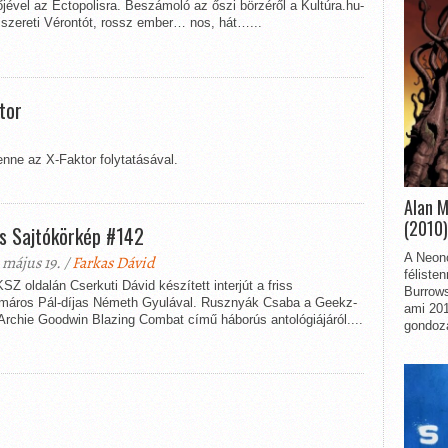
jével az Ectopolisra. Beszámoló az őszi börzéről a Kultúra.hu-
 szereti Vérontót, rossz ember… nos, hát…...
tor
nne az X-Faktor folytatásával.
Alan 
(2010)
s Sajtókörkép #142
A Neon
 május 19. /
Farkas Dávid
féliste
Z oldalán Cserkuti Dávid készített interjút a friss
Burrows
máros Pál-díjas Németh Gyulával. Rusznyák Csaba a Geekz-
ami 201
 Archie Goodwin Blazing Combat című háborús antológiájáról....
gondozá