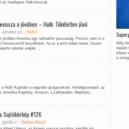
az Intelligens Hulk-korszak.
evissza a jövőben – Hulk: Tökéletlen jövő
 október 20. /
Nihil
Superg
ét jövőben Amerika egy radioaktív pusztaság. Persze, nem is a
Milly A
l Univerzumról beszélnénk, ha az a jövő vidám lenne, hiszen
repülni
épirtó robotok uralják,...
képes e
a smirg
 a Hulk! Kapható a nagyobb újságosoknál. Vendégszereplő: az
, Amerika Kapitány, Amazon, a Láthatatlan, Mephisto...
s Sajtókörkép #126
 április 7. /
Farkas Dávid
t Albert Uderzo, az Asterix sorozat rajzolója, később író-