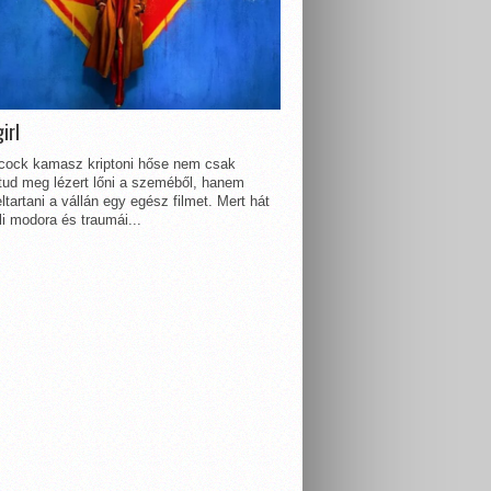
irl
lcock kamasz kriptoni hőse nem csak
 tud meg lézert lőni a szeméből, hanem
ltartani a vállán egy egész filmet. Mert hát
li modora és traumái...