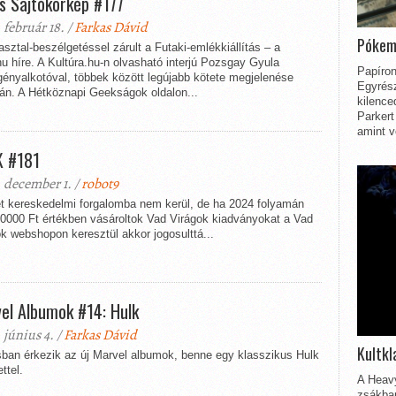
s Sajtókörkép #177
 február 18. /
Farkas Dávid
Pókem
sztal-beszélgetéssel zárult a Futaki-emlékkiállítás – a
hu híre. A Kultúra.hu-n olvasható interjú Pozsgay Gyula
Papíron
gényalkotóval, többek között legújabb kötete megjelenése
Egyrész
án. A Hétköznapi Geekságok oldalon...
kilence
Parkert
amint v
 #181
 december 1. /
robot9
et kereskedelmi forgalomba nem kerül, de ha 2024 folyamán
40000 Ft értékben vásároltok Vad Virágok kiadványokat a Vad
k webshopon keresztül akkor jogosulttá...
el Albumok #14: Hulk
 június 4. /
Farkas Dávid
Kultkl
sban érkezik az új Marvel albumok, benne egy klasszikus Hulk
ettel.
A Heavy
zsákbam