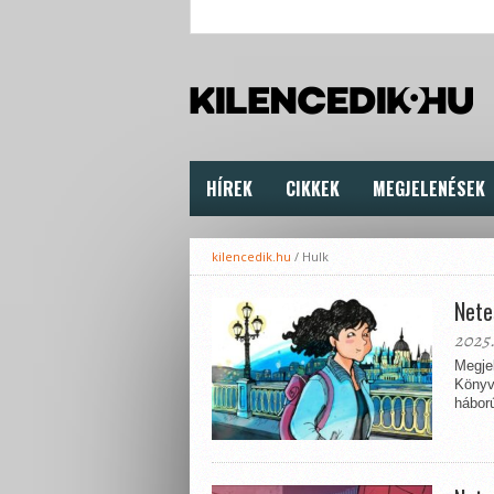
HÍREK
CIKKEK
MEGJELENÉSEK
kilencedik.hu
/
Hulk
Nete
2025.
Megjel
Könyv
háború