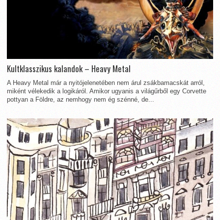
Kultklasszikus kalandok – Heavy Metal
A Heavy Metal már a nyitójelenetében nem árul zsákbamacskát arról,
miként vélekedik a logikáról. Amikor ugyanis a világűrből egy Corvette
pottyan a Földre, az nemhogy nem ég szénné, de...