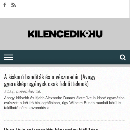
HÍREK
CIKKEK
MEGJELENÉSEK
AKTUÁLIS
SAJTÓARCHÍVUM
FÓRUM
SOROZATOK
A kiskorú banditák és a vészmadár (Avagy
gyerekképregények csak felnőtteknek)
2024. november 26.
Ahogy idősebb és ifjabb Alexandre Dumas életműve is kissé egymásba
csúszott a két író bibliográfiáiban, úgy Wilhelm Busch munkái körül is
található némi kavarodás a...