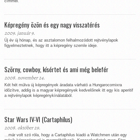
címmel.
Képregény özön és egy nagy visszatérés
2009. január 9.
Új év új hónap, és az asztalomon felhalmozódott rejtvénylapok
figyelmeztetnek, hogy itt a képregény szemle ideje.
Szörny, cowboy, kísértet és ami még belefér
2008. november 24.
Két hét múlva új képregények áradata várható a Hungarocomixra
időzítve, addig is a magyar képregények kedvelőinek itt egy kis aperitif
a rejtvénylapok képregénykínálatából.
Star Wars IV-VI (Cartaphilus)
2008. október 29.
…már volt szó róla, hogy a Cartaphilus kiadó a Watchmen után egy