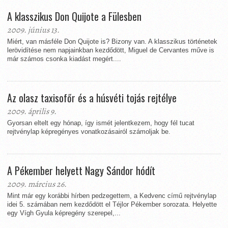
A klasszikus Don Quijote a Fülesben
2009. június 13.
Miért, van másféle Don Quijote is? Bizony van. A klasszikus történetek
lerövidítése nem napjainkban kezdődött, Miguel de Cervantes műve is
már számos csonka kiadást megért....
Az olasz taxisofőr és a húsvéti tojás rejtélye
2009. április 9.
Gyorsan eltelt egy hónap, így ismét jelentkezem, hogy fél tucat
rejtvénylap képregényes vonatkozásairól számoljak be.
A Pékember helyett Nagy Sándor hódít
2009. március 26.
Mint már egy korábbi hírben pedzegettem, a Kedvenc című rejtvénylap
idei 5. számában nem kezdődött el Téjlor Pékember sorozata. Helyette
egy Vígh Gyula képregény szerepel,...