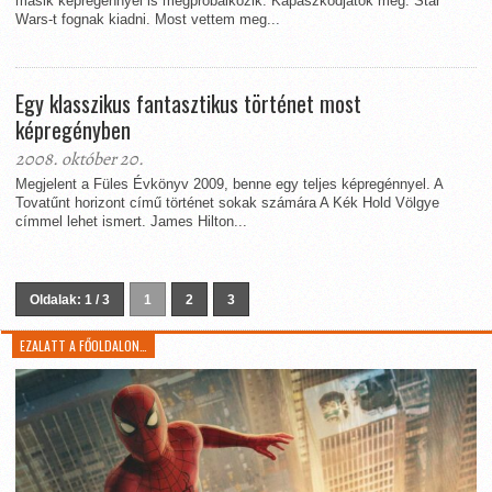
másik képregénnyel is megpróbálkozik. Kapaszkodjatok meg: Star
Wars-t fognak kiadni. Most vettem meg...
Egy klasszikus fantasztikus történet most
képregényben
2008. október 20.
Megjelent a Füles Évkönyv 2009, benne egy teljes képregénnyel. A
Tovatűnt horizont című történet sokak számára A Kék Hold Völgye
címmel lehet ismert. James Hilton...
Oldalak: 1 / 3
1
2
3
EZALATT A FŐOLDALON…