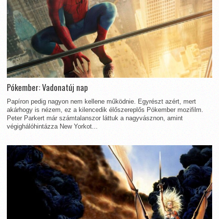
Pókember: Vadonatúj nap
Papíron pedig nagyon nem kellene működnie. Egyrészt azért, mert
akárhogy is nézem, ez a kilencedik élőszereplős Pókember mozifilm.
Peter Parkert már számtalanszor láttuk a nagyvásznon, amint
végighálóhintázza New Yorkot...