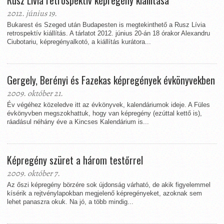
Rusz Lívia retrospektív képregény kiállítása
2012. június 19.
Bukarest és Szeged után Budapesten is megtekinthető a Rusz Lívia
retrospektív kiállítás. A tárlatot 2012. június 20-án 18 órakor Alexandru
Ciubotariu, képregényalkotó, a kiállítás kurátora...
Gergely, Berényi és Fazekas képregények évkönyvekben
2009. október 21.
Év végéhez közeledve itt az évkönyvek, kalendáriumok ideje. A Füles
évkönyvben megszokhattuk, hogy van képregény (ezúttal kettő is),
ráadásul néhány éve a Kincses Kalendárium is...
Képregény szüret a három testőrrel
2009. október 7.
Az őszi képregény börzére sok újdonság várható, de akik figyelemmel
kísérik a rejtvénylapokban megjelenő képregényeket, azoknak sem
lehet panaszra okuk. Na jó, a több mindig...