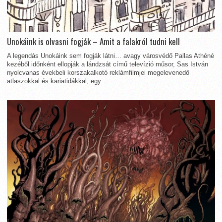
Unokáink is olvasni fogják – Amit a falakról tudni kell
A legendás Unokáink sem fogják látni… avagy városvédő Pallas Athéné
kezéből időnként ellopják a lándzsát című televízió műsor, Sas István
nyolcvanas évekbeli korszakalkotó reklámfilmjei megelevenedő
atlaszokkal és kariatidákkal, egy...