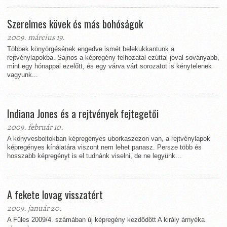
Szerelmes kövek és más bohóságok
2009. március 19.
Többek könyörgésének engedve ismét belekukkantunk a
rejtvénylapokba. Sajnos a képregény-felhozatal ezúttal jóval soványabb,
mint egy hónappal ezelőtt, és egy várva várt sorozatot is kénytelenek
vagyunk...
Indiana Jones és a rejtvények fejtegetői
2009. február 10.
A könyvesboltokban képregényes uborkaszezon van, a rejtvénylapok
képregényes kínálatára viszont nem lehet panasz. Persze több és
hosszabb képregényt is el tudnánk viselni, de ne legyünk...
A fekete lovag visszatért
2009. január 20.
A Füles 2009/4. számában új képregény kezdődött A király árnyéka