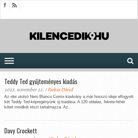
HÍREK
CIKKEK
MEGJELENÉSEK
AKTUÁLIS
SAJTÓARCHÍVUM
FÓRUM
SOROZATOK
Teddy Ted gyűjteményes kiadás
2023. november 22. /
Farkas Dávid
Az idei utolsó Nero Blanco Comix-kiadvány a már hosszú ideje elfogyott
két Teddy Ted-képregényünk új kiadása. A 120 oldalas, fekete-fehér
kötet mindkét részt tartalmazza. Az...
Davy Crockett