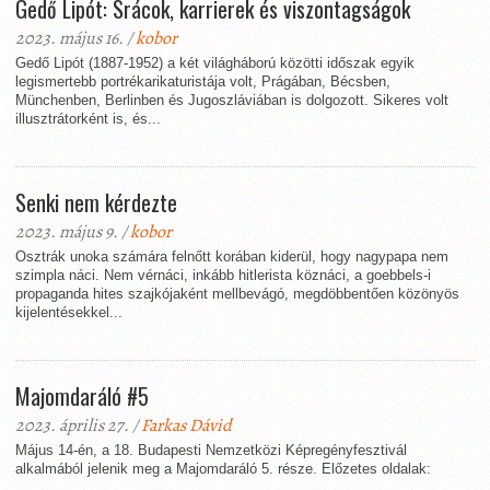
Gedő Lipót: Srácok, karrierek és viszontagságok
2023. május 16. /
kobor
Gedő Lipót (1887-1952) a két világháború közötti időszak egyik
legismertebb portrékarikaturistája volt, Prágában, Bécsben,
Münchenben, Berlinben és Jugoszláviában is dolgozott. Sikeres volt
illusztrátorként is, és...
Senki nem kérdezte
2023. május 9. /
kobor
Osztrák unoka számára felnőtt korában kiderül, hogy nagypapa nem
szimpla náci. Nem vérnáci, inkább hitlerista köznáci, a goebbels-i
propaganda hites szajkójaként mellbevágó, megdöbbentően közönyös
kijelentésekkel...
Majomdaráló #5
2023. április 27. /
Farkas Dávid
Május 14-én, a 18. Budapesti Nemzetközi Képregényfesztivál
alkalmából jelenik meg a Majomdaráló 5. része. Előzetes oldalak: