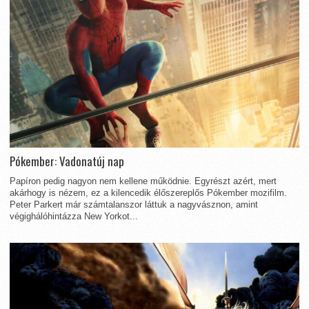
Pókember: Vadonatúj nap
Papíron pedig nagyon nem kellene működnie. Egyrészt azért, mert
akárhogy is nézem, ez a kilencedik élőszereplős Pókember mozifilm.
Peter Parkert már számtalanszor láttuk a nagyvásznon, amint
végighálóhintázza New Yorkot...