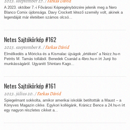
2023. szeptember 27. /
Farkas Dávid
A 2023. október 7.-i Fővárosi Képregénybörzére jelenik meg a Nero
Blanco Comix újdonsága. Davy Crockett létező személy volt, akinek a
legendáját már életében számos olcsó...
Netes Sajtókörkép #162
2023. szeptember 8. /
Farkas Dávid
Elmélkedés a Móricka és a Kismalac újságok „értékein” a Noizz.hu-n
Petrits M. Tamás tollából. Benedek Csanád a 4bro.hu-n írt Junji Ito
munkásságáról. Ugyanitt Shintaro Kago...
Netes Sajtókörkép #161
2023. július 20. /
Farkas Dávid
Spiegelmant sokkolta, amikor amerikai iskolák betiltották a Maust – a
Könyves Magazin cikke. Egykori kollégánk, Kránicz Bence a 24.hu-n írt
egy nagyon részletes cikket a...