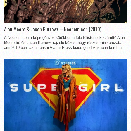
Alan Moore & Jacen Burrows – Neonomicon (2010)
A Neonomicon a képregényes körökben afféle félistennek számító Alan
Moore író és Jacen Burrows rajzoló közös, négy részes minisorozata,
ami 2010-ben, az amerikai Avatar Press kiadó gondozásában került a...