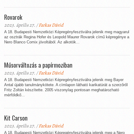
Rovarok
2023. április 27. /
Farkas Dávid
A 18. Budapesti Nemzetközi Képregényfesztiválra jelenik meg magyarul
az osztrák Regina Hofer és Leopold Maurer Rovarok című képregénye a
Nero Blanco Comix jóvoltából. Az alkotók...
Műsorváltozás a papírmoziban
2023. április 27. /
Farkas Dávid
A 18. Budapesti Nemzetközi Képregényfesztiválra jelenik meg Bayer
Antal újabb tanulmánykötete. A címlapon látható karikatúrát a szerzőről
Fritz Zoltán készítette. 2005 viszonylag pontosan meghatározható
mérföldkő...
Kit Carson
2023. április 27. /
Farkas Dávid
A 18. Budapesti Nemzetközi Képregényfesztiválra jelenik meg a Nero