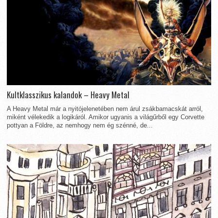
Kultklasszikus kalandok – Heavy Metal
A Heavy Metal már a nyitójelenetében nem árul zsákbamacskát arról,
miként vélekedik a logikáról. Amikor ugyanis a világűrből egy Corvette
pottyan a Földre, az nemhogy nem ég szénné, de...