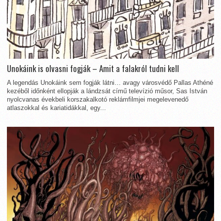
Unokáink is olvasni fogják – Amit a falakról tudni kell
A legendás Unokáink sem fogják látni… avagy városvédő Pallas Athéné
kezéből időnként ellopják a lándzsát című televízió műsor, Sas István
nyolcvanas évekbeli korszakalkotó reklámfilmjei megelevenedő
atlaszokkal és kariatidákkal, egy...