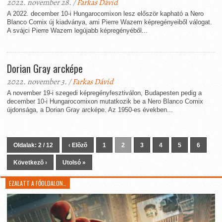
2022. november 28. /
Farkas Dávid
A 2022. december 10-i Hungarocomixon lesz először kapható a Nero
Blanco Comix új kiadványa, ami Pierre Wazem képregényeiből válogat.
A svájci Pierre Wazem legújabb képregényéből...
Dorian Gray arcképe
2022. november 3. /
Farkas Dávid
A november 19-i szegedi képregényfesztiválon, Budapesten pedig a
december 10-i Hungarocomixon mutatkozik be a Nero Blanco Comix
újdonsága, a Dorian Gray arcképe. Az 1950-es években...
Oldalak: 2 / 12
‹ Elõzõ
1
2
3
4
5
6
Következõ ›
Utolsó »
EZALATT A FŐOLDALON…