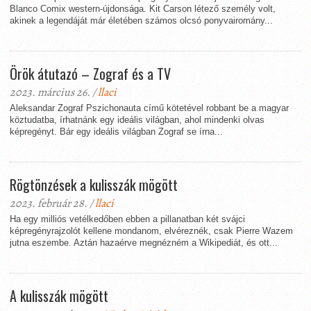
Blanco Comix western-újdonsága. Kit Carson létező személy volt,
akinek a legendáját már életében számos olcsó ponyvairomány...
Örök átutazó – Zograf és a TV
2023. március 26. /
llaci
Aleksandar Zograf Pszichonauta című kötetével robbant be a magyar
köztudatba, írhatnánk egy ideális világban, ahol mindenki olvas
képregényt. Bár egy ideális világban Zograf se írna...
Rögtönzések a kulisszák mögött
2023. február 28. /
llaci
Ha egy milliós vetélkedőben ebben a pillanatban két svájci
képregényrajzolót kellene mondanom, elvéreznék, csak Pierre Wazem
jutna eszembe. Aztán hazaérve megnézném a Wikipediát, és ott...
A kulisszák mögött