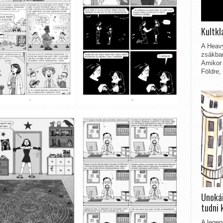
Kultkl
A Heavy
zsákbam
Amikor 
Földre,
Unokái
tudni 
A legen