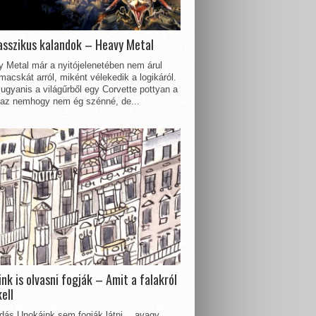
asszikus kalandok – Heavy Metal
 Metal már a nyitójelenetében nem árul
acskát arról, miként vélekedik a logikáról.
ugyanis a világűrből egy Corvette pottyan a
 az nemhogy nem ég szénné, de...
nk is olvasni fogják – Amit a falakról
kell
dás Unokáink sem fogják látni… avagy