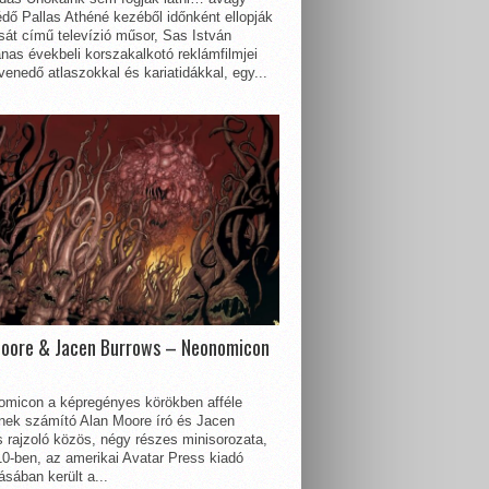
dő Pallas Athéné kezéből időnként ellopják
sát című televízió műsor, Sas István
nas évekbeli korszakalkotó reklámfilmjei
enedő atlaszokkal és kariatidákkal, egy...
Moore & Jacen Burrows – Neonomicon
omicon a képregényes körökben afféle
nnek számító Alan Moore író és Jacen
 rajzoló közös, négy részes minisorozata,
0-ben, az amerikai Avatar Press kiadó
sában került a...