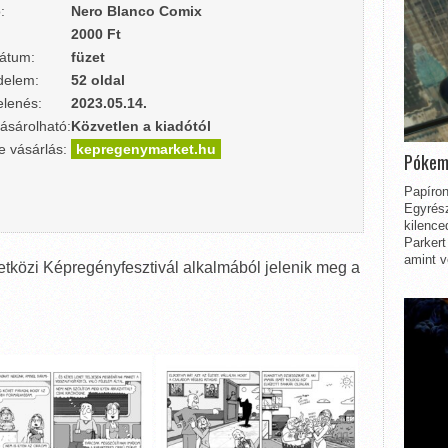
:
Nero Blanco Comix
2000 Ft
átum:
füzet
delem:
52 oldal
lenés:
2023.05.14.
ásárolható:
Közvetlen a kiadótól
e vásárlás:
kepregenymarket.hu
Pókem
Papíron
Egyrész
kilence
Parkert
amint v
tközi Képregényfesztivál alkalmából jelenik meg a