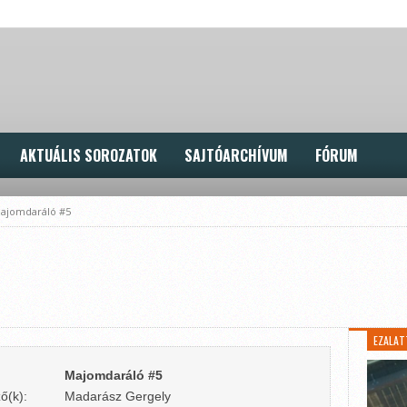
AKTUÁLIS SOROZATOK
SAJTÓARCHÍVUM
FÓRUM
ajomdaráló #5
EZALAT
Majomdaráló #5
ő(k):
Madarász Gergely