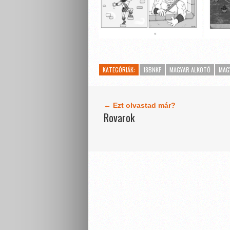
KATEGÓRIÁK:
18BNKF
MAGYAR ALKOTÓ
MAG
← Ezt olvastad már?
Rovarok