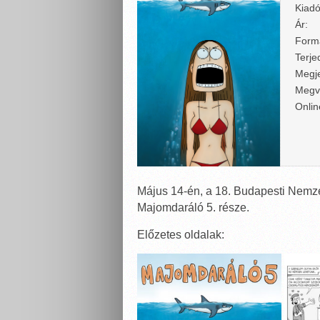
Kiadó
Ár:
Form
Terje
Megje
Megv
Onlin
Május 14-én, a 18. Budapesti Nemze
Majomdaráló 5. része.
Előzetes oldalak: