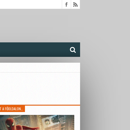
T A FŐOLDALON…