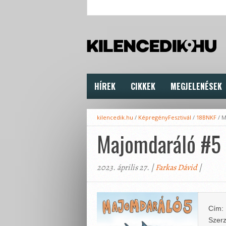
HÍREK
CIKKEK
MEGJELENÉSEK
kilencedik.hu
/
KépregényFesztivál
/
18BNKF
/
M
Majomdaráló #5
2023. április 27. |
Farkas Dávid
|
Cím:
Szerz