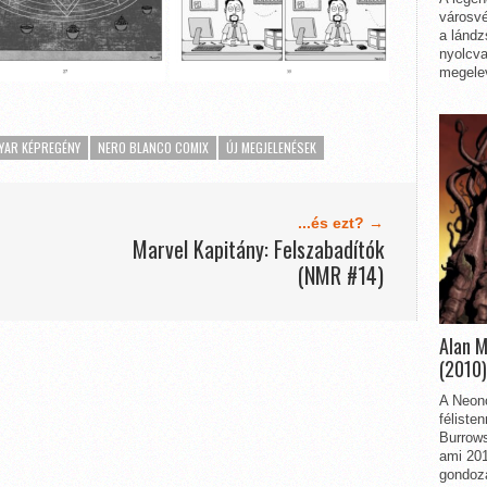
városvé
a lándz
nyolcva
megelev
YAR KÉPREGÉNY
NERO BLANCO COMIX
ÚJ MEGJELENÉSEK
...és ezt? →
Marvel Kapitány: Felszabadítók
(NMR #14)
Alan 
(2010)
A Neon
féliste
Burrows
ami 201
gondozá