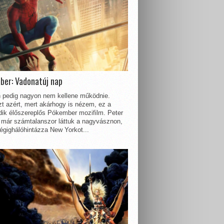
ber: Vadonatúj nap
 pedig nagyon nem kellene működnie.
t azért, mert akárhogy is nézem, ez a
dik élőszereplős Pókember mozifilm. Peter
 már számtalanszor láttuk a nagyvásznon,
égighálóhintázza New Yorkot...