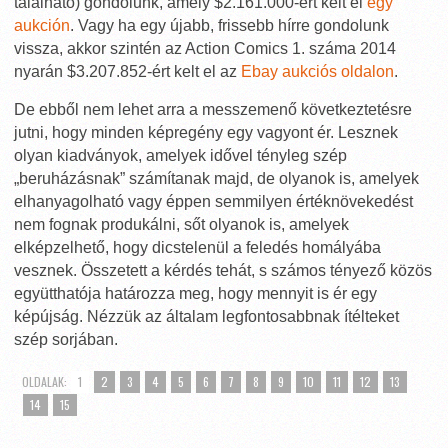
található) gondolunk, amely $2.161.000-ért kelt el
egy
aukción
. Vagy ha egy újabb, frissebb hírre gondolunk
vissza, akkor szintén az Action Comics 1. száma 2014
nyarán $3.207.852-ért kelt el az
Ebay aukciós oldalon
.
De ebből nem lehet arra a messzemenő következtetésre
jutni, hogy minden képregény egy vagyont ér. Lesznek
olyan kiadványok, amelyek idővel tényleg szép
„beruházásnak” számítanak majd, de olyanok is, amelyek
elhanyagolható vagy éppen semmilyen értéknövekedést
nem fognak produkálni, sőt olyanok is, amelyek
elképzelhető, hogy dicstelenül a feledés homályába
vesznek. Összetett a kérdés tehát, s számos tényező közös
együtthatója határozza meg, hogy mennyit is ér egy
képújság. Nézzük az általam legfontosabbnak ítélteket
szép sorjában.
OLDALAK:
1
2
3
4
5
6
7
8
9
10
11
12
13
14
15