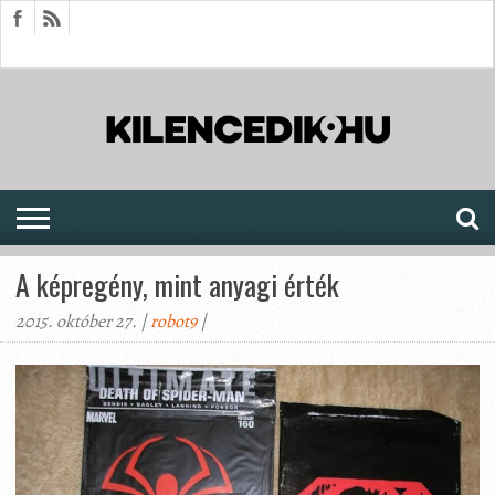
HÍREK
CIKKEK
MEGJELENÉSEK
AKTUÁLIS
SAJTÓARCHÍVUM
FÓRUM
SOROZATOK
A képregény, mint anyagi érték
2015. október 27. |
robot9
|