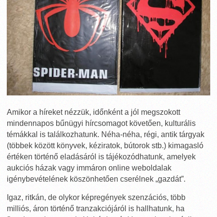
Amikor a híreket nézzük, időnként a jól megszokott
mindennapos bűnügyi hírcsomagot követően, kulturális
témákkal is találkozhatunk. Néha-néha, régi, antik tárgyak
(többek között könyvek, kéziratok, bútorok stb.) kimagasló
értéken történő eladásáról is tájékozódhatunk, amelyek
aukciós házak vagy immáron online weboldalak
igénybevételének köszönhetően cserélnek „gazdát”.
Igaz, ritkán, de olykor képregények szenzációs, több
milliós, áron történő tranzakciójáról is hallhatunk, ha