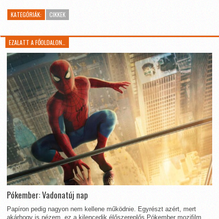
KATEGÓRIÁK:
CIKKEK
EZALATT A FŐOLDALON…
Pókember: Vadonatúj nap
Papíron pedig nagyon nem kellene működnie. Egyrészt azért, mert
akárhogy is nézem, ez a kilencedik élőszereplős Pókember mozifilm.