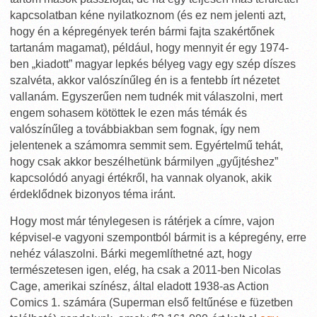
kapcsolatban kéne nyilatkoznom (és ez nem jelenti azt,
hogy én a képregények terén bármi fajta szakértőnek
tartanám magamat), például, hogy mennyit ér egy 1974-
ben „kiadott” magyar lepkés bélyeg vagy egy szép díszes
szalvéta, akkor valószínűleg én is a fentebb írt nézetet
vallanám. Egyszerűen nem tudnék mit válaszolni, mert
engem sohasem kötöttek le ezen más témák és
valószínűleg a továbbiakban sem fognak, így nem
jelentenek a számomra semmit sem. Egyértelmű tehát,
hogy csak akkor beszélhetünk bármilyen „gyűjtéshez”
kapcsolódó anyagi értékről, ha vannak olyanok, akik
érdeklődnek bizonyos téma iránt.
Hogy most már ténylegesen is rátérjek a címre, vajon
képvisel-e vagyoni szempontból bármit is a képregény, erre
nehéz válaszolni. Bárki megemlíthetné azt, hogy
természetesen igen, elég, ha csak a 2011-ben Nicolas
Cage, amerikai színész, által eladott 1938-as Action
Comics 1. számára (Superman első feltűnése e füzetben