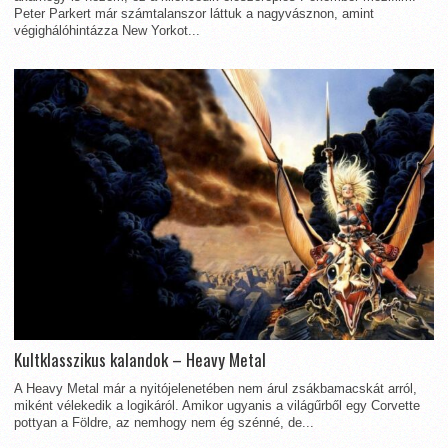
Peter Parkert már számtalanszor láttuk a nagyvásznon, amint
végighálóhintázza New Yorkot...
Kultklasszikus kalandok – Heavy Metal
A Heavy Metal már a nyitójelenetében nem árul zsákbamacskát arról,
miként vélekedik a logikáról. Amikor ugyanis a világűrből egy Corvette
pottyan a Földre, az nemhogy nem ég szénné, de...