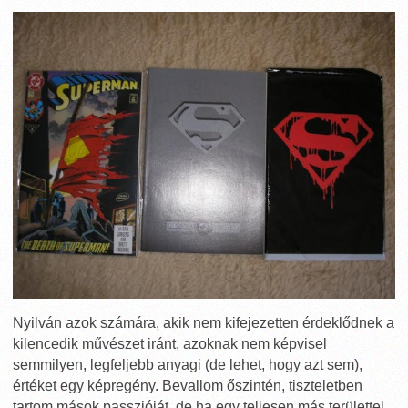
Nyilván azok számára, akik nem kifejezetten érdeklődnek a
kilencedik művészet iránt, azoknak nem képvisel
semmilyen, legfeljebb anyagi (de lehet, hogy azt sem),
értéket egy képregény. Bevallom őszintén, tiszteletben
tartom mások passzióját, de ha egy teljesen más területtel