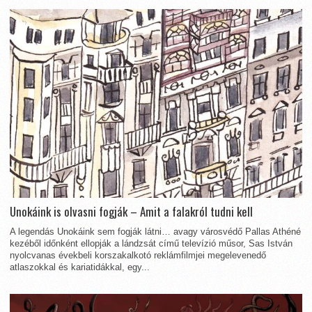
Unokáink is olvasni fogják – Amit a falakról tudni kell
A legendás Unokáink sem fogják látni… avagy városvédő Pallas Athéné
kezéből időnként ellopják a lándzsát című televízió műsor, Sas István
nyolcvanas évekbeli korszakalkotó reklámfilmjei megelevenedő
atlaszokkal és kariatidákkal, egy...