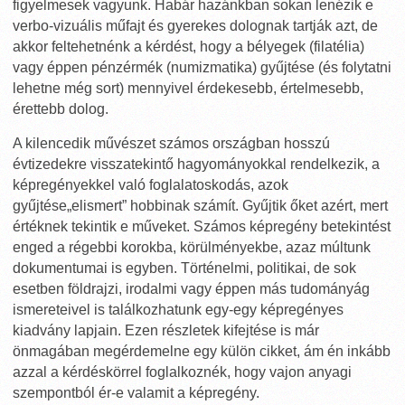
figyelmesek vagyunk. Habár hazánkban sokan lenézik e
verbo-vizuális műfajt és gyerekes dolognak tartják azt, de
akkor feltehetnénk a kérdést, hogy a bélyegek (filatélia)
vagy éppen pénzérmék (numizmatika) gyűjtése (és folytatni
lehetne még sort) mennyivel érdekesebb, értelmesebb,
érettebb dolog.
A kilencedik művészet számos országban hosszú
évtizedekre visszatekintő hagyományokkal rendelkezik, a
képregényekkel való foglalatoskodás, azok
gyűjtése„elismert” hobbinak számít. Gyűjtik őket azért, mert
értéknek tekintik e műveket. Számos képregény betekintést
enged a régebbi korokba, körülményekbe, azaz múltunk
dokumentumai is egyben. Történelmi, politikai, de sok
esetben földrajzi, irodalmi vagy éppen más tudományág
ismereteivel is találkozhatunk egy-egy képregényes
kiadvány lapjain. Ezen részletek kifejtése is már
önmagában megérdemelne egy külön cikket, ám én inkább
azzal a kérdéskörrel foglalkoznék, hogy vajon anyagi
szempontból ér-e valamit a képregény.