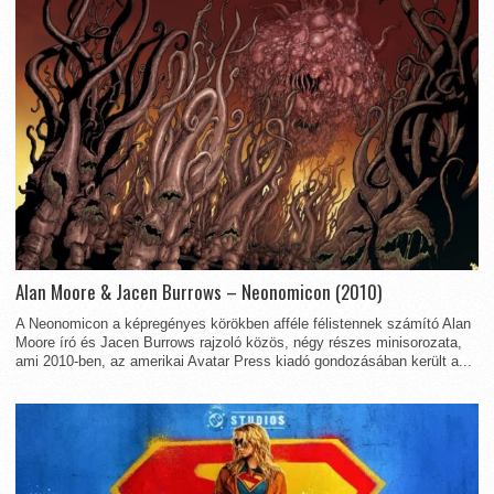
Alan Moore & Jacen Burrows – Neonomicon (2010)
A Neonomicon a képregényes körökben afféle félistennek számító Alan
Moore író és Jacen Burrows rajzoló közös, négy részes minisorozata,
ami 2010-ben, az amerikai Avatar Press kiadó gondozásában került a...