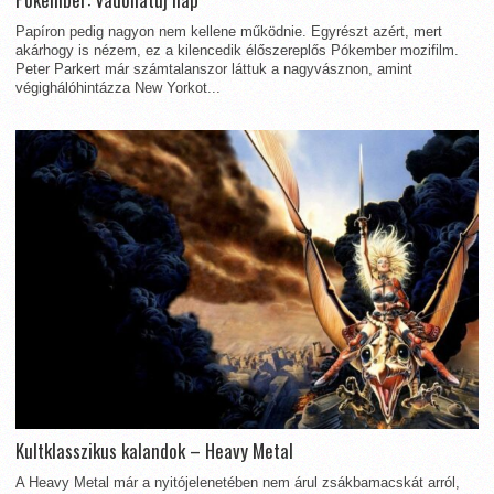
Papíron pedig nagyon nem kellene működnie. Egyrészt azért, mert
akárhogy is nézem, ez a kilencedik élőszereplős Pókember mozifilm.
Peter Parkert már számtalanszor láttuk a nagyvásznon, amint
végighálóhintázza New Yorkot...
Kultklasszikus kalandok – Heavy Metal
A Heavy Metal már a nyitójelenetében nem árul zsákbamacskát arról,