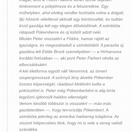
tönkrement a pókjelmeze és a felszerelése. Egy
műhelyben, ahol elvileg rendbe hozhatta volna a dolgait,
ifjú hősünk véletlenül aktivált egy börtöncellát, és tudtán
kívül gazdája lett egy idegen élősködőnek. A szimbióta
rátapadt Pókemberre és új külsőt adott neki.
Miután Peter visszatért a Földre, hamar rájött az
igazságra, és megszabadult a szimbiótától. A parazita új
gazdára lelt Eddie Brock személyében ― a Hírharsona
korábbi fotósában ―, aki pont Peter Parkert okolta az
elbocsátásáért.
A két életforma együtt vált Venommá, az ismert
szupergonosszá. A szörnyű lény átvette Pókember
összes képességét, ráadásul blokkolni tudta a
pókösztönt is. Peter még Pókemberként is alig bírta
legyőzni újdonsült halálos ellenségét.
Venom később többször is visszatért ― más-más
gazdatestben —, hogy terrorizálja Pókembert. A
szimbióta jelenleg az amerikai hadsereg tulajdona. Az
viszont hétpecsétes titok, hogy mi is vele a sereg valódi
szándéka.