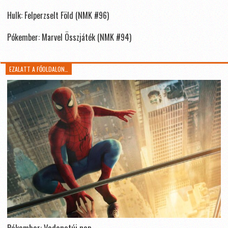
Hulk: Felperzselt Föld (NMK #96)
Pókember: Marvel Összjáték (NMK #94)
EZALATT A FŐOLDALON…
Pókember: Vadonatúj nap