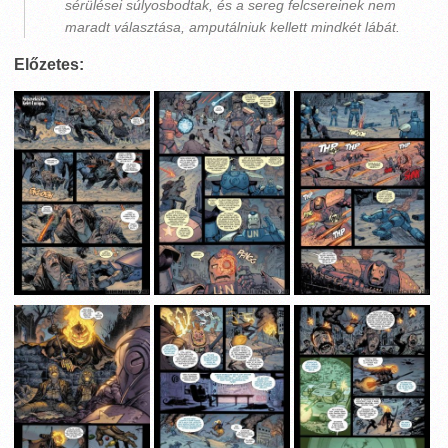
sérülései súlyosbodtak, és a sereg felcsereinek nem
maradt választása, amputálniuk kellett mindkét lábát.
Előzetes: