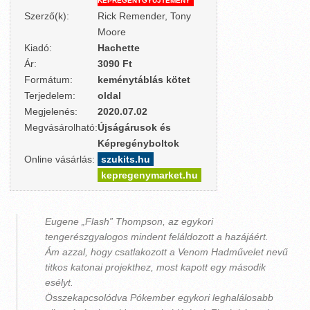
KÉPREGÉNYGYŰJTEMÉNY
Szerző(k):
Rick Remender, Tony
Moore
Kiadó:
Hachette
Ár:
3090 Ft
Formátum:
keménytáblás kötet
Terjedelem:
oldal
Megjelenés:
2020.07.02
Megvásárolható:
Újságárusok és
Képregényboltok
Online vásárlás:
szukits.hu
kepregenymarket.hu
Eugene „Flash” Thompson, az egykori
tengerészgyalogos mindent feláldozott a hazájáért.
Ám azzal, hogy csatlakozott a Venom Hadművelet nevű
titkos katonai projekthez, most kapott egy második
esélyt.
Összekapcsolódva Pókember egykori leghalálosabb