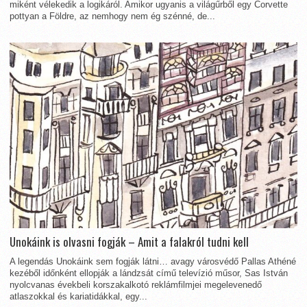
miként vélekedik a logikáról. Amikor ugyanis a világűrből egy Corvette
pottyan a Földre, az nemhogy nem ég szénné, de...
Unokáink is olvasni fogják – Amit a falakról tudni kell
A legendás Unokáink sem fogják látni… avagy városvédő Pallas Athéné
kezéből időnként ellopják a lándzsát című televízió műsor, Sas István
nyolcvanas évekbeli korszakalkotó reklámfilmjei megelevenedő
atlaszokkal és kariatidákkal, egy...