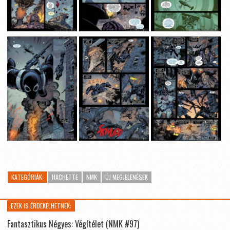
KATEGÓRIÁK:
HACHETTE
NMK
ÚJ MEGJELENÉSEK
EZEK IS ÉRDEKELHETNEK:
Fantasztikus Négyes: Végítélet (NMK #97)