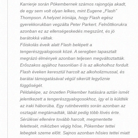
Karrierje során Pókembernek számos rajongója akadt,
de egy sem volt olyan lelkes, mint Eugene „Flash”
Thompson. A helyzet iróniája, hogy Flash egész
gyerekkorukban vegzálta Peter Parkert. Felnőttkorukra
azonban ez az ellenségeskedés megszűnt, és jó
barátokká váltak.
Főiskolás éveik alatt Flash belépett a
tengerészgyalogosok közé. A seregben tapasztalt
megrázó élmények azonban teljesen megváltoztatták.
Erőszakos apjához hasonlóan ő is az alkoholhoz fordult.
Flash éveken keresztül harcolt az alkoholizmussal, és
barátai támogatásával végül sikerült legyőznie
függőségét.
Példaképe, az önzetlen Pókember hatására aztán ismét
jelentkezett a tengerészgyalogosokhoz, így el is küldték
az iraki háborúba. Egy rutinbevetés során azonban az
osztagát megtámadták, lábát pedig több lövés érte.
Sérülései ellenére tovább harcolt, megmentette
felettesét, miközben végig hőse, Pókember tettei
lebegtek szeme előtt. Sajnos azonban hősies tettei miatt