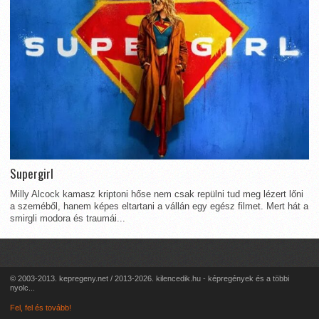
Supergirl
Milly Alcock kamasz kriptoni hőse nem csak repülni tud meg lézert lőni
a szeméből, hanem képes eltartani a vállán egy egész filmet. Mert hát a
smirgli modora és traumái...
© 2003-2013. kepregeny.net / 2013-2026. kilencedik.hu - képregények és a többi
nyolc...
Fel, fel és tovább!