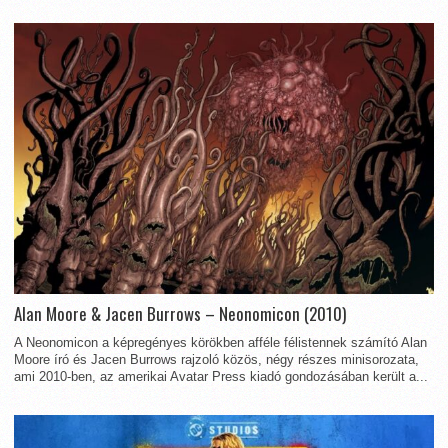
Alan Moore & Jacen Burrows – Neonomicon (2010)
A Neonomicon a képregényes körökben afféle félistennek számító Alan
Moore író és Jacen Burrows rajzoló közös, négy részes minisorozata,
ami 2010-ben, az amerikai Avatar Press kiadó gondozásában került a...