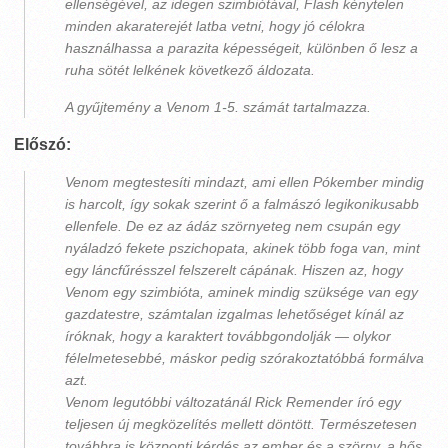
ellenségével, az idegen szimbiótával, Flash kénytelen
minden akaraterejét latba vetni, hogy jó célokra
használhassa a parazita képességeit, különben ő lesz a
ruha sötét lelkének következő áldozata.
A gyűjtemény a Venom 1-5. számát tartalmazza.
Előszó:
Venom megtestesíti mindazt, ami ellen Pókember mindig
is harcolt, így sokak szerint ő a falmászó legikonikusabb
ellenfele. De ez az ádáz szörnyeteg nem csupán egy
nyáladzó fekete pszichopata, akinek több foga van, mint
egy láncfűrésszel felszerelt cápának. Hiszen az, hogy
Venom egy szimbióta, aminek mindig szüksége van egy
gazdatestre, számtalan izgalmas lehetőséget kínál az
íróknak, hogy a karaktert továbbgondolják ― olykor
félelmetesebbé, máskor pedig szórakoztatóbbá formálva
azt.
Venom legutóbbi változatánál Rick Remender író egy
teljesen új megközelítés mellett döntött. Természetesen
továbbra is központi kérdés az ember és a szörny, a hős