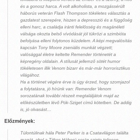
és a gonosz harca. A volt alkoholista, a mozgássérült
háborús veterán Flash Thompson tökéletes választás a
gazdatest szerepére, hiszen a depresszió és a függőség
elleni harc, a családja iránti felelősség és magánéleti
válsága okozta belső vívódását jól tükrözi a szimbióta
befolyása elleni folytonos küzdelem. A képi megvalósítás
kapcsán Tony Moore zseniális munkát végzett;
valósággal életre keltette Remender történetét a
képregény oldalain. A stílusát jellemző sötét humor
tökéletesen illik Venom bizarr és már-már horrorisztikus
világához.
Ha a történet végére érve is úgy érzed, hogy szomjazol
a folytatásra, jó hírünk van: Remender Venom
sorozatának további részeit megtaláljátok majd az
előkészületben lévő Pók-Sziget című kötetben. De addig
is, jó olvasást…
Előzmények:
Túlontúlinak hála Peter Parker is a Csatavilágon találta
magát, ahol a Titkos Háború során szinte teljesen