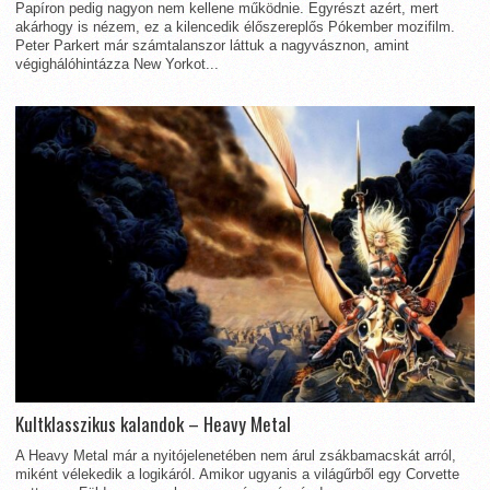
Papíron pedig nagyon nem kellene működnie. Egyrészt azért, mert
akárhogy is nézem, ez a kilencedik élőszereplős Pókember mozifilm.
Peter Parkert már számtalanszor láttuk a nagyvásznon, amint
végighálóhintázza New Yorkot...
Kultklasszikus kalandok – Heavy Metal
A Heavy Metal már a nyitójelenetében nem árul zsákbamacskát arról,
miként vélekedik a logikáról. Amikor ugyanis a világűrből egy Corvette