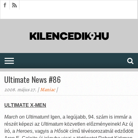
HÍREK
CIKKEK
MEGJELENÉSEK
AKTUÁLIS
SAJTÓARCHÍVUM
FÓRUM
SOROZATOK
Ultimate News #86
2008. május 27. |
Maniac
|
ULTIMATE X-MEN
March on Ultimatum
! Igen, a legújabb, 94. szám is immár a
részét képezi az
Ultimatum
közvetlen előzményeinek! Az új
író, a
Heroes
, vagyis a
Hősök
című tévésorozatnál edződött