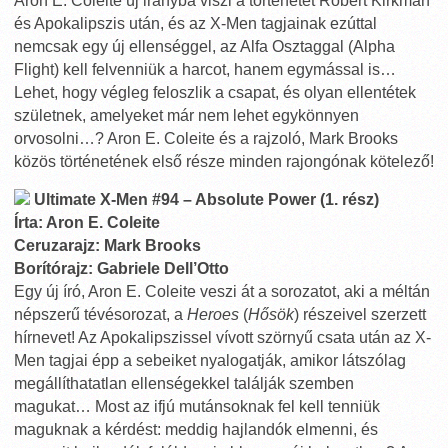
Aron E. Coleite új irányba viszi a történetet Robert Kirkman
és Apokalipszis után, és az X-Men tagjainak ezúttal
nemcsak egy új ellenséggel, az Alfa Osztaggal (Alpha
Flight) kell felvenniük a harcot, hanem egymással is…
Lehet, hogy végleg feloszlik a csapat, és olyan ellentétek
születnek, amelyeket már nem lehet egykönnyen
orvosolni…? Aron E. Coleite és a rajzoló, Mark Brooks
közös történetének első része minden rajongónak kötelező!
Ultimate X-Men #94 – Absolute Power (1. rész)
Írta: Aron E. Coleite
Ceruzarajz: Mark Brooks
Borítórajz: Gabriele Dell’Otto
Egy új író, Aron E. Coleite veszi át a sorozatot, aki a méltán
népszerű tévésorozat, a
Heroes
(
Hősök
) részeivel szerzett
hírnevet! Az Apokalipszissel vívott szörnyű csata után az X-
Men tagjai épp a sebeiket nyalogatják, amikor látszólag
megállíthatatlan ellenségekkel találják szemben
magukat… Most az ifjú mutánsoknak fel kell tenniük
maguknak a kérdést: meddig hajlandók elmenni, és