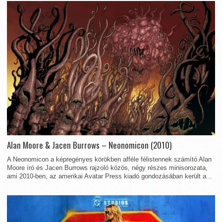
Alan Moore & Jacen Burrows – Neonomicon (2010)
A Neonomicon a képregényes körökben afféle félistennek számító Alan
Moore író és Jacen Burrows rajzoló közös, négy részes minisorozata,
ami 2010-ben, az amerikai Avatar Press kiadó gondozásában került a...