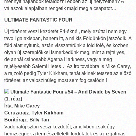
mennyit hajlandók feláldozni ebben az új helyzetben? A
válaszok alapjaiban rengetik majd meg a csapatot…
ULTIMATE FANTASTIC FOUR
Új történet veszi kezdetét F4-éknél, mely ezúttal nem egy
távoli galaxisban, hanem itt, a mi kis Földünkön játszódik. A
föld alatt nyitunk, aztán visszatérünk a föld fölé, és közben
olyan új szereplőkkel ismerkedünk meg, mint a rejtélyes,
de annál csinosabb Agatha Harkness, vagy a még
rejtélyesebb Salemi Hetes… Az író továbbra is Mike Carey,
a rajzoló pedig Tyler Kirkham, tehát akinek tetszett az előző
történet, az valószínűleg most sem fog csalódni!
Ultimate Fantastic Four #54 – And Divide by Seven
(1. rész)
Írta: Mike Carey
Ceruzarajz: Tyler Kirkham
Borítórajz: Billy Tan
Vadonatúj sztori veszi kezdetét, amelyben csak úgy
hemzsegnek a természetfeletti fordulatok és az izgalmas