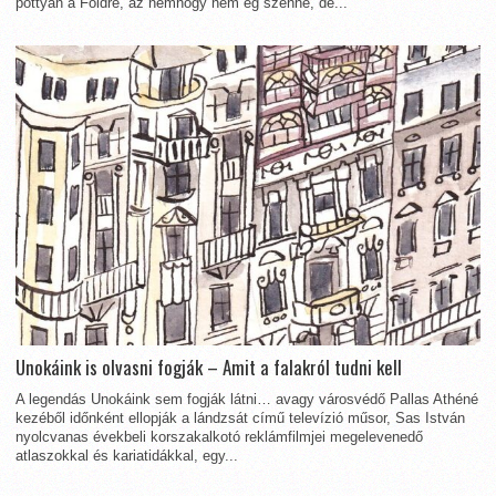
pottyan a Földre, az nemhogy nem ég szénné, de...
Unokáink is olvasni fogják – Amit a falakról tudni kell
A legendás Unokáink sem fogják látni… avagy városvédő Pallas Athéné
kezéből időnként ellopják a lándzsát című televízió műsor, Sas István
nyolcvanas évekbeli korszakalkotó reklámfilmjei megelevenedő
atlaszokkal és kariatidákkal, egy...