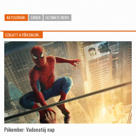
KATEGÓRIÁK:
CIKKEK
ULTIMATE NEWS
EZALATT A FŐOLDALON…
Pókember: Vadonatúj nap