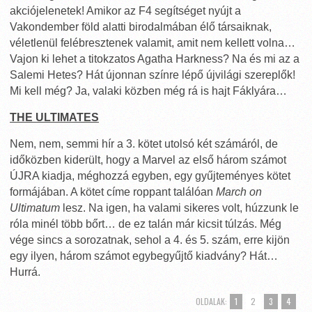
akciójelenetek! Amikor az F4 segítséget nyújt a
Vakondember föld alatti birodalmában élő társaiknak,
véletlenül felébresztenek valamit, amit nem kellett volna…
Vajon ki lehet a titokzatos Agatha Harkness? Na és mi az a
Salemi Hetes? Hát újonnan színre lépő újvilági szereplők!
Mi kell még? Ja, valaki közben még rá is hajt Fáklyára…
THE ULTIMATES
Nem, nem, semmi hír a 3. kötet utolsó két számáról, de
időközben kiderült, hogy a Marvel az első három számot
ÚJRA kiadja, méghozzá egyben, egy gyűjteményes kötet
formájában. A kötet címe roppant találóan
March on
Ultimatum
lesz. Na igen, ha valami sikeres volt, húzzunk le
róla minél több bőrt… de ez talán már kicsit túlzás. Még
vége sincs a sorozatnak, sehol a 4. és 5. szám, erre kijön
egy ilyen, három számot egybegyűjtő kiadvány? Hát…
Hurrá.
OLDALAK:
1
2
3
4