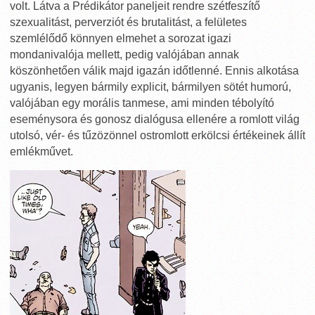
volt. Látva a Prédikátor paneljeit rendre szétfeszítő
szexualitást, perverziót és brutalitást, a felületes
szemlélődő könnyen elmehet a sorozat igazi
mondanivalója mellett, pedig valójában annak
köszönhetően válik majd igazán időtlenné. Ennis alkotása
ugyanis, legyen bármily explicit, bármilyen sötét humorú,
valójában egy morális tanmese, ami minden tébolyító
eseménysora és gonosz dialógusa ellenére a romlott világ
utolsó, vér- és tűzözönnel ostromlott erkölcsi értékeinek állít
emlékművet.