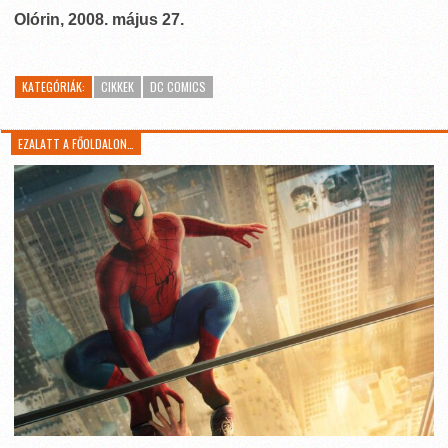
Olórin, 2008. május 27.
KATEGÓRIÁK:
CIKKEK
DC COMICS
EZALATT A FŐOLDALON…