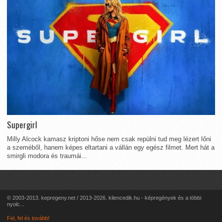
Supergirl
Milly Alcock kamasz kriptoni hőse nem csak repülni tud meg lézert lőni
a szeméből, hanem képes eltartani a vállán egy egész filmet. Mert hát a
smirgli modora és traumái...
© 2003-2013. kepregeny.net / 2013-2026. kilencedik.hu - képregények és a többi
nyolc...
Fel, fel és tovább!