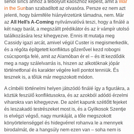
sehol sincs ahhoz a tébolyult káoszhoz képest, amit a
War
in the Sun
ban szabadított az olvasóra. Persze ez nem azt
jelenti, hogy bármiféle hiányérzetünk támadna, nem. Már
az
All Hell’s A-Coming
nyilvánvalóvá teszi, hogy a finálé a
két nagy barát, a megszállt prédikátor és az ír vámpír utolsó
találkozására lesz kihegyezve. Ennis itt mutatja meg
Cassidy igazi arcát, amivel végül Custer is megismerkedik,
és a régóta építgetett konfliktus gőzerővel kezd robogni
csúcspontja felé, amit az Alamóban ér el – és itt kezdődik
meg a nagy szálelvarrás is, hiszen az alkotóknak jópár
történetfonal és karakter végére kell pontot tenniük. És
tesznek is, a tőlük már megszokott módon.
A címbéli történelmi helyen játszódó finálé így a figurákra, a
köztük feszülő konfliktusokra, és az azokból adódó érzelmi
viharokra van kihegyezve. De azért kapunk szétlőtt fejeket
és leszakadó testrészeket most is, és a Gyilkosok Szentje
is elvégzi végső, nagy munkáját, a tőle megszokott
könyörtelenséggel és hidegvérrel rohanva le a mennyek
birodalmát, de a hangsúly nem ezen van – soha nem is