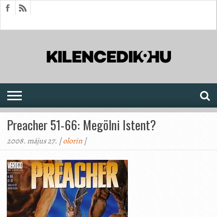
HÍREK
CIKKEK
MEGJELENÉSEK
AKTUÁLIS
SAJTÓARCHÍVUM
FÓRUM
SOROZATOK
Preacher 51-66: Megölni Istent?
2008. május 27. |
olorin
|