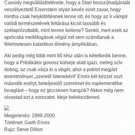
Cassidy megváltástörténete, hogy a Starr bosszúhadjáratát
veszélyeztető Eisenstein olyan kevés vizet zavar, hogy
mintha csak helykitöltésnek lenne ott, és hogy az ír vámpír
valódi természetének feltárása kicsit lassúbb és
szétaprózottabb, mint lennie kellene? Senkit, mert ezek az
aprócska melléfogások végül mit sem számítanak a
félelmetesen katartikus élmény árnyékában.
Aki pedig még több mint 60 rész után is kételkedik benne,
hogy a Prédikátor gonosz külseje alatt igazi, meleg szív
dobog, az csak várja ki a végét, ahol a poklot megjárt
teremtményei „szerető Isteneként” Ennis két kézzel oszt
második esélyt, beteljesülő szerelmet és naplementébe
lovaglást – hogy ez giccsesen hangzik? Akkor még nem
olvastad ezt a sorozatot. Ideje belekezdened.
Megjelenés: 1999-2000
Történet: Garth Ennis
Rajz: Steve Dillon