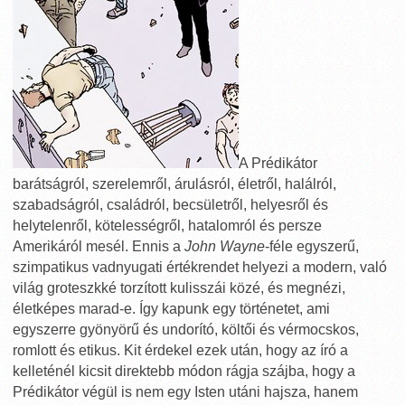
A Prédikátor
barátságról, szerelemről, árulásról, életről, halálról,
szabadságról, családról, becsületről, helyesről és
helytelenről, kötelességről, hatalomról és persze
Amerikáról mesél. Ennis a
John Wayne
-féle egyszerű,
szimpatikus vadnyugati értékrendet helyezi a modern, való
világ groteszkké torzított kulisszái közé, és megnézi,
életképes marad-e. Így kapunk egy történetet, ami
egyszerre gyönyörű és undorító, költői és vérmocskos,
romlott és etikus. Kit érdekel ezek után, hogy az író a
kelleténél kicsit direktebb módon rágja szájba, hogy a
Prédikátor végül is nem egy Isten utáni hajsza, hanem