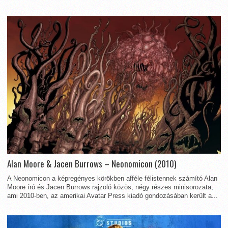
Alan Moore & Jacen Burrows – Neonomicon (2010)
A Neonomicon a képregényes körökben afféle félistennek számító Alan
Moore író és Jacen Burrows rajzoló közös, négy részes minisorozata,
ami 2010-ben, az amerikai Avatar Press kiadó gondozásában került a...