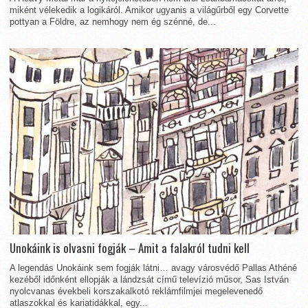
miként vélekedik a logikáról. Amikor ugyanis a világűrből egy Corvette
pottyan a Földre, az nemhogy nem ég szénné, de...
Unokáink is olvasni fogják – Amit a falakról tudni kell
A legendás Unokáink sem fogják látni… avagy városvédő Pallas Athéné
kezéből időnként ellopják a lándzsát című televízió műsor, Sas István
nyolcvanas évekbeli korszakalkotó reklámfilmjei megelevenedő
atlaszokkal és kariatidákkal, egy...