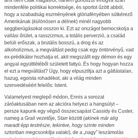
ami nem csak magasról, hanem gonoszul vihogva szart
mindenféle politikai korrektsége, és sportot űzött abból,
hogy a szabadság eszményének glóriafényében sütkérező
Amerikának (
különösen a délnek
) minél nagyobb
seggberúgásokat osszon ki. Ezt az országot bemocskolja a
vallási őrület, a rasszizmus, a totális perverzió, a család
belüli erőszak, a brutális bosszú, a drog és az
alkoholizmus, a megváltást pedig csak egy öntörvényű, vad
ex-prédikátor hozhatja el, akit megszállt egy démon és egy
angyal együttlétéből született fattyú. És hogy hogyan hozza
el ezt a megváltást? Úgy, hogy elpusztítja azt a gátlástalan,
hazug, egoista rohadékot, aki a világ minden
szenvedéséért felelős: Istent.
Valamelyest meglepő módon, Ennis a sorozat
záróaktusában nem az akcióra helyezi a hangsúlyt –
persze kapunk egy végső összecsapást Cassidy és Custer,
nameg a Grail vezetője, Starr között (
akinek már alig
maradt épp testrésze, tekintve, hogy szinte minden
sztoriban megcsonkítja valaki
), de a „nagy” leszámolás