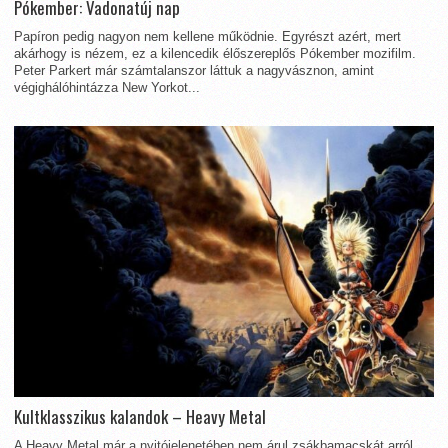
Pókember: Vadonatúj nap
Papíron pedig nagyon nem kellene működnie. Egyrészt azért, mert
akárhogy is nézem, ez a kilencedik élőszereplős Pókember mozifilm.
Peter Parkert már számtalanszor láttuk a nagyvásznon, amint
végighálóhintázza New Yorkot...
Kultklasszikus kalandok – Heavy Metal
A Heavy Metal már a nyitójelenetében nem árul zsákbamacskát arról,