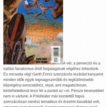
A vér, a perverzió és a
vallási fanatizmus őrült forgatagának végéhez érkeztünk.
És micsoda vég!
Garth Ennis
szenzációs lezárást kanyarint
minden idők egyik legnagyszerűbb és legkülönösebb
képregény-sorozatához, olyat, ami magabiztosan,
kérlelhetetlenül teszi fel a pontot az i-re. Persze kevesebbet
nem is vártunk. A Prédikátor már kezdettől fogva
szenzációsan merész tematikus és érzelmi kavalkád volt,