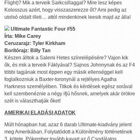
Flight)? Mik a terveik Sarkcsillaggal? Mire lesz képes
Kolosszus azért, hogy visszaszerezze őt? Ami pedig az
utolsó oldalt illeti… attól mindenkinek leesik majd az álla!
Ultimate Fantastic Four #55
Írta: Mike Carey
Ceruzarajz: Tyler Kirkham
Borítórajz: Billy Tan
Készen álltok a Salemi Hetes színrelépésére? Vajon kik
ők, és mik a terveik Fáklyával? Sajnos Johnnynak és az F4
többi tagjának most éppen egy másik ellenséggel kell
foglalkozniuk a Baxter-toronynál a rejtélyes Agatha
Harkness személyében. Titkok és kérdések egész sorával
kell szembenéznie a négy ifjú hősnek, amelyek akár örökre
szét is választhatják őket!
AMERIKAI ELADÁSI ADATOK
Múlt hónapban hat, azaz 6 darab Ultimate-kiadvány jelent
meg Amerikában. Folytatódott a Különítmény történetének
3. kötete, Pókember tovább kavart az ő Csodálatos