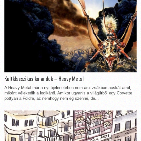
Kultklasszikus kalandok – Heavy Metal
A Heavy Metal már a nyitójelenetében nem árul zsákbamacskát arról,
miként vélekedik a logikáról. Amikor ugyanis a világűrből egy Corvette
pottyan a Földre, az nemhogy nem ég szénné, de...