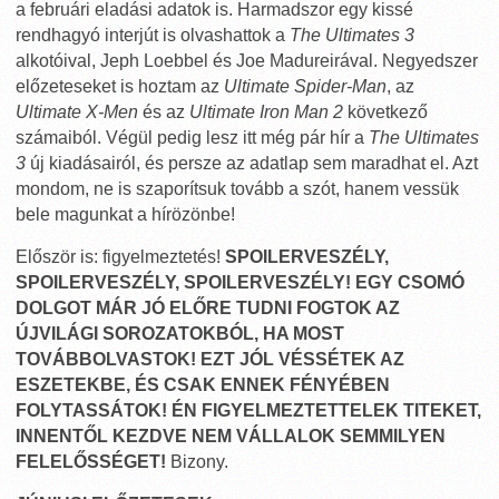
a februári eladási adatok is. Harmadszor egy kissé
rendhagyó interjút is olvashattok a
The Ultimates 3
alkotóival, Jeph Loebbel és Joe Madureirával. Negyedszer
előzeteseket is hoztam az
Ultimate Spider-Man
, az
Ultimate X-Men
és az
Ultimate Iron Man 2
következő
számaiból. Végül pedig lesz itt még pár hír a
The Ultimates
3
új kiadásairól, és persze az adatlap sem maradhat el. Azt
mondom, ne is szaporítsuk tovább a szót, hanem vessük
bele magunkat a hírözönbe!
Először is: figyelmeztetés!
SPOILERVESZÉLY,
SPOILERVESZÉLY, SPOILERVESZÉLY! EGY CSOMÓ
DOLGOT MÁR JÓ ELŐRE TUDNI FOGTOK AZ
ÚJVILÁGI SOROZATOKBÓL, HA MOST
TOVÁBBOLVASTOK! EZT JÓL VÉSSÉTEK AZ
ESZETEKBE, ÉS CSAK ENNEK FÉNYÉBEN
FOLYTASSÁTOK! ÉN FIGYELMEZTETTELEK TITEKET,
INNENTŐL KEZDVE NEM VÁLLALOK SEMMILYEN
FELELŐSSÉGET!
Bizony.