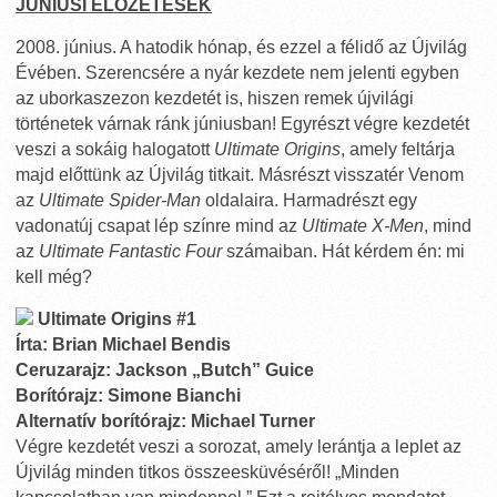
JÚNIUSI ELŐZETESEK
2008. június. A hatodik hónap, és ezzel a félidő az Újvilág
Évében. Szerencsére a nyár kezdete nem jelenti egyben
az uborkaszezon kezdetét is, hiszen remek újvilági
történetek várnak ránk júniusban! Egyrészt végre kezdetét
veszi a sokáig halogatott
Ultimate Origins
, amely feltárja
majd előttünk az Újvilág titkait. Másrészt visszatér Venom
az
Ultimate Spider-Man
oldalaira. Harmadrészt egy
vadonatúj csapat lép színre mind az
Ultimate X-Men
, mind
az
Ultimate Fantastic Four
számaiban. Hát kérdem én: mi
kell még?
Ultimate Origins #1
Írta: Brian Michael Bendis
Ceruzarajz: Jackson „Butch” Guice
Borítórajz: Simone Bianchi
Alternatív borítórajz: Michael Turner
Végre kezdetét veszi a sorozat, amely lerántja a leplet az
Újvilág minden titkos összeesküvéséről! „Minden