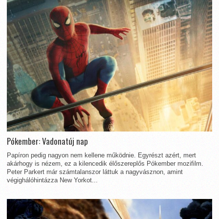
Pókember: Vadonatúj nap
Papíron pedig nagyon nem kellene működnie. Egyrészt azért, mert
akárhogy is nézem, ez a kilencedik élőszereplős Pókember mozifilm.
Peter Parkert már számtalanszor láttuk a nagyvásznon, amint
végighálóhintázza New Yorkot...