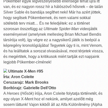
Pókember egyik legveszélyesebb ellensége tehát újra itt
van, és ez nagyon rossz hír a hálószövő hősnek – de talán
Silver Sable és bandája segíthet neki! Már ha azért jöttek,
hogy segítsek Pókembernek, és nem valami sokkal
sötétebb terv miatt… És ne feledjétek: ez a történet
szorosan összefügg az
Ultimate Spider-Man
videojáték
eseményeivel (amelynek mellesleg Brian Michael Bendis
társírója volt), így végre ez a nagysikerű játék is beépül a
képregény kronológiájába! Tegyetek úgy ti is, mint Venom,
és ha leálltatok a sorozat olvasásával, most térjetek vissza,
és megértitek, hogy a kritikusok miért tartják ezt napjaink
legjobb Pókember-címének!
Ultimate X-Men #95
Írta: Aron Coleite
Ceruzarajz: Mark Brooks
Borítórajz: Gabrielle Dell’Otto
A
Heroes
(
Hősök
) írója, Aron Coleite folytatja történetét, és
egy olyan X-Ment hoz el nekünk, amilyet azelőtt még
sosem láttunk! Vajon kikből áll az Alfa Különítmény (Alpha