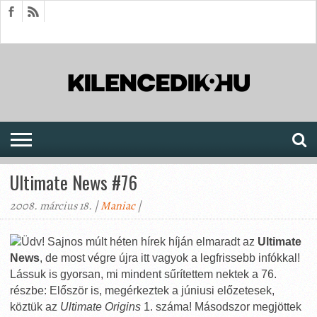
HÍREK
CIKKEK
MEGJELENÉSEK
AKTUÁLIS
SAJTÓARCHÍVUM
FÓRUM
SOROZATOK
Ultimate News #76
2008. március 18. |
Maniac
|
Üdv! Sajnos múlt héten hírek híján elmaradt az
Ultimate
News
, de most végre újra itt vagyok a legfrissebb infókkal!
Lássuk is gyorsan, mi mindent sűrítettem nektek a 76.
részbe: Először is, megérkeztek a júniusi előzetesek,
köztük az
Ultimate Origins
1. száma! Másodszor megjöttek