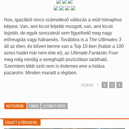
Nos, igazából nincs számottevő változás a múlt hónaphoz
képest. Van, ami kicsit feljebb mozgott, van, ami kicsit
lejjebb, de egyik sorozatnál sem figyelhető meg nagy
előreugrás vagy hátraesés. Továbbra is a
The Ultimates 3
áll az élen, és bőven benne van a Top 10-ben (habár a 100
ezres határt már nem érte el), az
Ultimate Fantastic Four
meg még mindig a sereghajtó pozícióban található.
Szerintem több szót nem is érdemes erre a listára
pazarolni. Minden maradt a régiben.
OLDALAK:
1
2
3
4
KATEGÓRIÁK:
CIKKEK
ULTIMATE NEWS
EZALATT A FŐOLDALON…