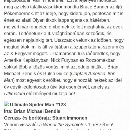
kapcsolatban van mindennel.” Ezt a rejtélyes mondatot
még az első találkozásukkor mondta Bruce Banner az ifjú
Pókembernek. Itt az ideje, hogy kiderüljön, pontosan mit is
értett ez alatt! Olyan titkok lappanganak a háttérben,
melyért már rengeteg embernek kellett meghalnia az évek
során. Történetünk a II. világháborúban kezdődik, és
egészen napjainkig tart. Utazzatok velünk az időben, hogy
megtudjátok, mi is áll valójában a szuperkatona-szérum és
az X-Fegyver mögött… Hamarosan ti is ráébredtek, hogy
Amerika Kapitányban, Nick Furyban és Rozsomákban
sokkal több a közös vonás, mint azt eddig hittük… Brian
Michael Bendis és Butch Guice (
Captain America
,
Iron
Man
) most egyesítik erőiket, hogy elhozzák nektek az idei
év egyík legfontosabb újvilági eseményét, amely az
Ultimatum
előzményeit mutatja be!
Ultimate Spider-Man #123
Írta: Brian Michael Bendis
Ceruza- és borítórajz: Stuart Immonen
Venom visszatér a
War of the Symbiotes
1. részében!