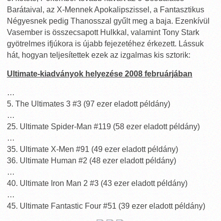
Barátaival, az X-Mennek Apokalipszissel, a Fantasztikus
Négyesnek pedig Thanosszal gyűlt meg a baja. Ezenkívül
Vasember is összecsapott Hulkkal, valamint Tony Stark
gyötrelmes ifjúkora is újabb fejezetéhez érkezett. Lássuk
hát, hogyan teljesítettek ezek az izgalmas kis sztorik:
Ultimate-kiadványok helyezése 2008 februárjában
…
5. The Ultimates 3 #3 (97 ezer eladott példány)
…
25. Ultimate Spider-Man #119 (58 ezer eladott példány)
…
35. Ultimate X-Men #91 (49 ezer eladott példány)
36. Ultimate Human #2 (48 ezer eladott példány)
…
40. Ultimate Iron Man 2 #3 (43 ezer eladott példány)
…
45. Ultimate Fantastic Four #51 (39 ezer eladott példány)