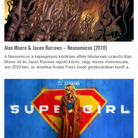
Alan Moore & Jacen Burrows – Neonomicon (2010)
A Neonomicon a képregényes körökben afféle félistennek számító Alan
Moore író és Jacen Burrows rajzoló közös, négy részes minisorozata,
ami 2010-ben, az amerikai Avatar Press kiadó gondozásában került a...