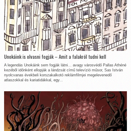
Unokáink is olvasni fogják – Amit a falakról tudni kell
A legendás Unokáink sem fogják látni… avagy városvédő Pallas Athéné
kezéből időnként ellopják a lándzsát című televízió műsor, Sas István
nyolcvanas évekbeli korszakalkotó reklámfilmjei megelevenedő
atlaszokkal és kariatidákkal, egy...