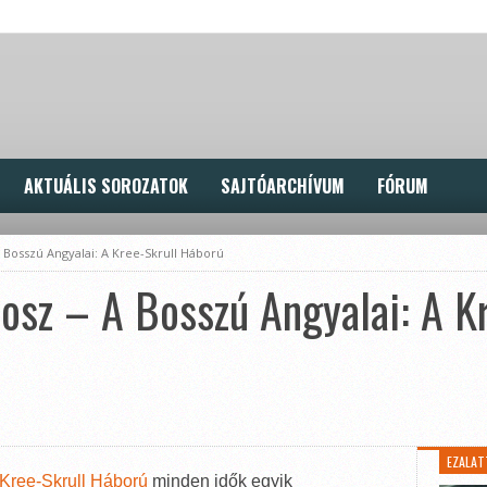
AKTUÁLIS SOROZATOK
SAJTÓARCHÍVUM
FÓRUM
A Bosszú Angyalai: A Kree-Skrull Háború
posz – A Bosszú Angyalai: A K
EZALAT
 Kree-Skrull Háború
minden idők egyik