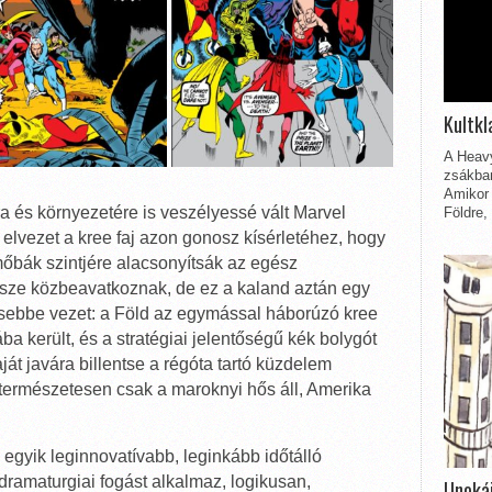
Kultkl
A Heavy
zsákbam
Amikor 
a és környezetére is veszélyessé vált Marvel
Földre,
elvezet a kree faj azon gonosz kísérletéhez, hogy
mőbák szintjére alacsonyítsák az egész
sze közbeavatkoznak, de ez a kaland aztán egy
sebbe vezet: a Föld az egymással háborúzó kree
ba került, és a stratégiai jelentőségű kék bolygót
át javára billentse a régóta tartó küzdelem
n természetesen csak a maroknyi hős áll, Amerika
 egyik leginnovatívabb, leginkább időtálló
ramaturgiai fogást alkalmaz, logikusan,
Unokái