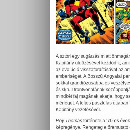
A sztori egy sugárzás miatt önmagár
Kapitány üldözésével kezdődik, ami 
az evolúció visszafordításával az a
emberiséget. A Bosszú Angyalai per
sokkal grandiózusabba és veszélye
és skrull frontvonalának középpontjá
mindkét faj magának akarja, hogy saj
mérlegét. A teljes pusztulás útjába
Kapitány vezetésével.
Roy Thomas
története a ’70-es évek
képregénye. Rengeteg előremutató d