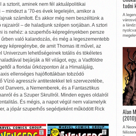
l a sztorit, aminek nem fél aktuálpolitikai
tudni 
ni – mindezt a ’70-es évek legelején, amikor a
A legen
jnak számított. És akkor még nem beszéltünk a
városvé
 rajzairól – de haladjunk szépen sorjában. A sztori
a lándz
nyolcva
gni is nehéz: a szuperhős-képregényekben persze
megelev
 űrben való kalandozás, és még a legeszementebb
y-egy képregénybe, de amit Thomas itt művel, az
 Univerzum lehetőségeinek totális és tökéletes
aladtával bejárják a fél világot, egy, a Vadföldre
eltől a floridai űrközponton át a Himalájáig,
laxis ellenséges hajóflottákban tobzódó
Vízió agresszív antitestekkel teli szervezetébe,
rol Danvers, a Nememberek, és a Fantasztikus
nról és a Szuper Skrullról. Minden egyes oldalról
ntalitás. És mégis, a napot végül nem valamelyik
r, a jópár szuperhős segédjeként működött Rick
Alan 
(2010)
A Neon
féliste