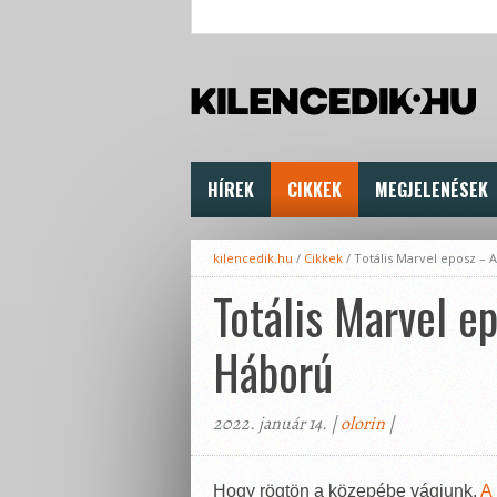
HÍREK
CIKKEK
MEGJELENÉSEK
kilencedik.hu
/
Cikkek
/
Totális Marvel eposz – 
Totális Marvel e
Háború
2022. január 14. |
olorin
|
Hogy rögtön a közepébe vágjunk,
A