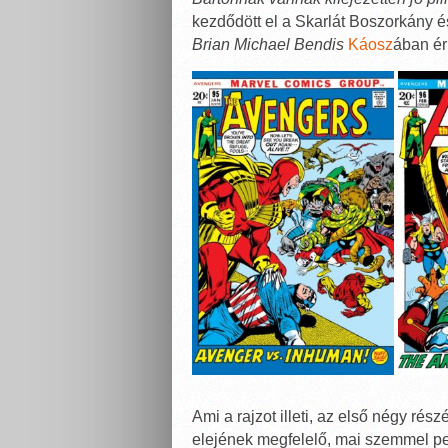
kezdődött el a Skarlát Boszorkány é
Brian Michael Bendis
Káosz
ában ér
Ami a rajzot illeti, az első négy rész
elejének megfelelő, mai szemmel per