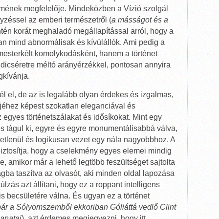
mének megfelelője. Mindeközben a Vízió szolgál
zéssel az emberi természetről (
a másságot és a
zintén korát meghaladó megállapítással arról, hogy a
 mind abnormálisak és kívülállók. Ami pedig a
esterkélt komolykodásként, hanem a történet
dicséretre méltó arányérzékkel, pontosan annyira
gkívánja.
l el, de az is legalább olyan érdekes és izgalmas,
jéhez képest szokatlan eleganciával és
egyes történetszálakat és idősíkokat. Mint egy
, és tágul ki, egyre és egyre monumentálisabbá válva,
etlenül és logikusan vezet egy nála nagyobbhoz. A
biztosítja, hogy a cselekmény egyes elemei mindig
, amikor már a lehető legtöbb feszültséget sajtolta
ságba taszítva az olvasót, aki minden oldal lapozása
úlzás azt állítani, hogy ez a roppant intelligens
 becsületére válna. És ugyan ez a történet
bár a Sólyomszemből ekkoriban Góliáttá vedlő Clint
lanatai
), azt érdemes megjegyezni, hogy itt