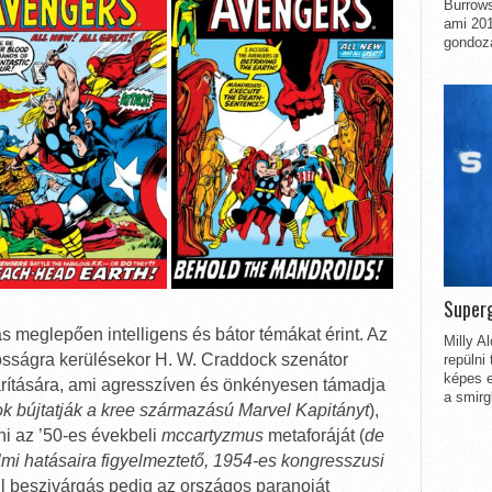
Burrows
ami 201
gondozá
Superg
meglepően intelligens és bátor témákat érint. Az
Milly A
nosságra kerülésekor H. W. Craddock szenátor
repülni
képes e
lhárítására, ami agresszíven és önkényesen támadja
a smirg
ok bújtatják a kree származású Marvel Kapitányt
),
i az ’50-es évekbeli
mccartyzmus
metaforáját (
de
mi hatásaira figyelmeztető, 1954-es kongresszusi
ull beszivárgás pedig az országos paranoiát