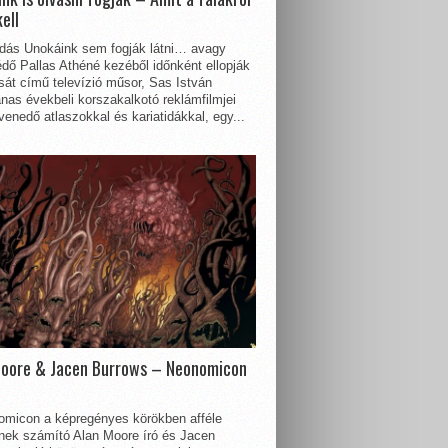
kell
dás Unokáink sem fogják látni… avagy
dő Pallas Athéné kezéből időnként ellopják
sát című televízió műsor, Sas István
nas évekbeli korszakalkotó reklámfilmjei
enedő atlaszokkal és kariatidákkal, egy...
Moore & Jacen Burrows – Neonomicon
omicon a képregényes körökben afféle
nnek számító Alan Moore író és Jacen