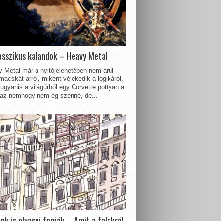
asszikus kalandok – Heavy Metal
 Metal már a nyitójelenetében nem árul
acskát arról, miként vélekedik a logikáról.
ugyanis a világűrből egy Corvette pottyan a
 az nemhogy nem ég szénné, de...
nk is olvasni fogják – Amit a falakról