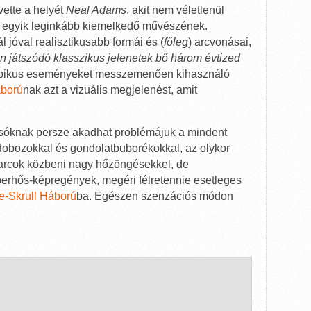
tvette a helyét
Neal Adams
, akit nem véletlenül
k egyik leginkább kiemelkedő művészének.
l jóval realisztikusabb formái és (
főleg
) arcvonásai,
en játszódó klasszikus jelenetek bő három évtized
 epikus eseményeket messzemenően kihasználó
áború
nak azt a vizuális megjelenést, amit
sóknak persze akadhat problémájuk a mindent
obozokkal és gondolatbuborékokkal, az olykor
 harcok közbeni nagy hőzöngésekkel, de
perhős-képregények, megéri félretennie esetleges
e-Skrull Háború
ba. Egészen szenzációs módon