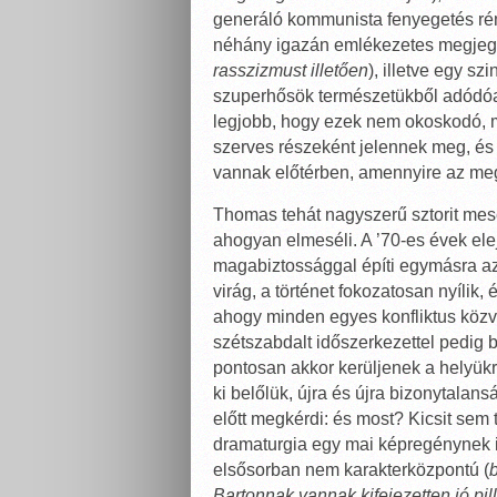
generáló kommunista fenyegetés ré
néhány igazán emlékezetes megjegy
rasszizmust illetően
), illetve egy s
szuperhősök természetükből adódóan
legjobb, hogy ezek nem okoskodó, m
szerves részeként jelennek meg, és 
vannak előtérben, amennyire az me
Thomas tehát nagyszerű sztorit mesé
ahogyan elmeséli. A ’70-es évek ele
magabiztossággal építi egymásra az 
virág, a történet fokozatosan nyílik
ahogy minden egyes konfliktus közv
szétszabdalt időszerkezettel pedig 
pontosan akkor kerüljenek a helyükre
ki belőlük, újra és újra bizonytalan
előtt megkérdi: és most? Kicsit sem t
dramaturgia egy mai képregénynek is
elsősorban nem karakterközpontú (
Bartonnak vannak kifejezetten jó pil