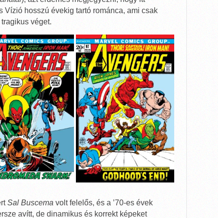
s Vízió hosszú évekig tartó románca, ami csak
 tragikus véget.
ért
Sal Buscema
volt felelős, és a ’70-es évek
sze avítt, de dinamikus és korrekt képeket