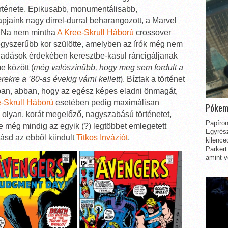
rténete. Epikusabb, monumentálisabb,
pjaink nagy dirrel-durral beharangozott, a Marvel
i. Na nem mintha
A Kree-Skrull Háború
crossover
 egyszerűbb kor szülötte, amelyben az írók még nem
ladások érdekében keresztbe-kasul ráncigáljanak
e között (
még valószínűbb, hogy meg sem fordult a
rekre a ’80-as évekig várni kellett
). Bíztak a történet
kban, abban, hogy az egész képes eladni önmagát,
-Skrull Háború
esetében pedig maximálisan
Pókem
gy olyan, korát megelőző, nagyszabású történetet,
Papíron
re még mindig az egyik (?) legtöbbet emlegetett
Egyrész
sd az ebből kiindult
Titkos Inváziót
.
kilence
Parkert
amint v