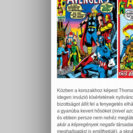
Közben a korszakhoz képest Thomas 
idegen invázió kísérletének nyilvá
bizottságot állít fel a fenyegetés e
a gyanúba kevert hősöket (
mivel az
és ebben persze nem nehéz meglátn
akár a képregények negatív társadal
meghallgatást is említhetjük
), a skr