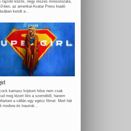
 rajzoló közös, négy részes minisorozata,
0-ben, az amerikai Avatar Press kiadó
sában került a...
irl
lcock kamasz kriptoni hőse nem csak
 tud meg lézert lőni a szeméből, hanem
ltartani a vállán egy egész filmet. Mert hát
li modora és traumái...