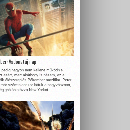
ber: Vadonatúj nap
 pedig nagyon nem kellene működnie.
t azért, mert akárhogy is nézem, ez a
dik élőszereplős Pókember mozifilm. Peter
 már számtalanszor láttuk a nagyvásznon,
égighálóhintázza New Yorkot...