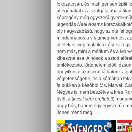
fokozatosan, és intelligensen építi fe
allegóriákat is a szolgálatába állíta
képregény még egyszerű gyerekműfa
legendás
Neal Adams
korszakalkotó
oly nagyszabású, hogy szinte felfo
mindennapos a világmegmentés, az
ötletek is megtalálják az útjukat eg
nem más, mint a médium és a Marvel
kihasználása. A hősök a sztori előreh
emlékeztető, történelem előtti dzsung
öngyilkos utazásokat láthatunk a ga
végtelenségébe, és a kómában fekvő 
felbukkan a későbbi Ms. Marvel, Ca
Négyes is, nem beszélve a kree Rona
üvölt a (
kicsit sem erőltetett
) monume
nagy hős, hanem egy egyszerű embe
Jones menti meg.