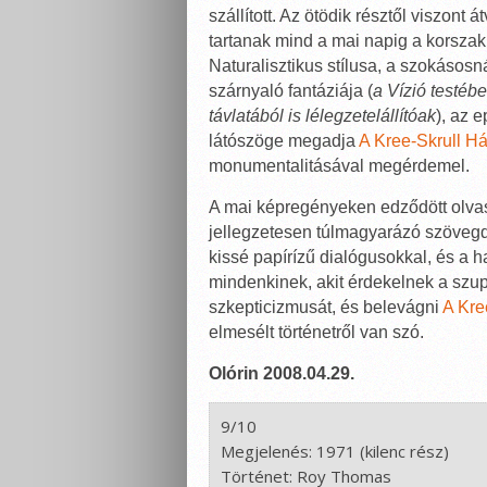
szállított. Az ötödik résztől viszont á
tartanak mind a mai napig a korsza
Naturalisztikus stílusa, a szokásosná
szárnyaló fantáziája (
a Vízió testéb
távlatából is lélegzetelállítóak
), az
látószöge megadja
A Kree-Skrull H
monumentalitásával megérdemel.
A mai képregényeken edződött olva
jellegzetesen túlmagyarázó szövegd
kissé papírízű dialógusokkal, és a
mindenkinek, akit érdekelnek a szu
szkepticizmusát, és belevágni
A Kre
elmesélt történetről van szó.
Olórin 2008.04.29.
9/10

Megjelenés: 1971 (kilenc rész)

Történet: Roy Thomas
