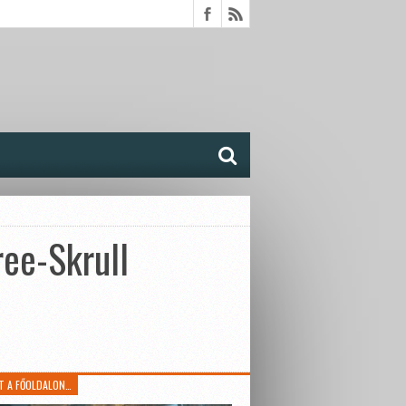
ree-Skrull
T A FŐOLDALON…