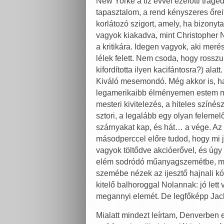
New Yorké a tíz évvel ezelőtti trag
tapasztalom, a rend kényszeres őre
korlátozó szigort, amely, ha bizonyt
vagyok kiakadva, mint Christopher
a kritikára. Idegen vagyok, aki merés
lélek felett. Nem csoda, hogy rosszu
kifordította ilyen kacifántosra?) al
Kiváló mesemondó. Még akkor is, ha
legamerikaibb élményemen estem ma é
mesteri kivitelezés, a hiteles színés
sztori, a legalább egy olyan felemel
szárnyakat kap, és hát… a vége. Az 
másodperccel előre tudod, hogy mi j
vagyok töltődve akcióerővel, és úg
elém sodródó műanyagszemétbe, mel
szemébe nézek az ijesztő hajnali k
kitelő balhoroggal Nolannak: jó lett
megannyi elemét. De legfőképp Jack
Mialatt mindezt leírtam, Denverben