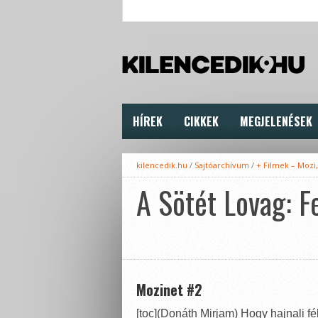
HÍREK
CIKKEK
MEGJELENÉSEK
kilencedik.hu
/
Sajtóarchívum
/
+ Filmek – Mozi
A Sötét Lovag: F
Mozinet #2
[toc](Donáth Mirjam) Hogy hajnali f