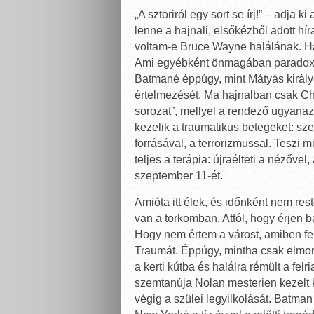
„A sztoriról egy sort se írj!” – adja
lenne a hajnali, elsőkézből adott 
voltam-e Bruce Wayne halálának. Ha 
Ami egyébként önmagában paradoxon
Batmané éppúgy, mint Mátyás király
értelmezését. Ma hajnalban csak Chris
sorozat”, mellyel a rendező ugyanaz
kezelik a traumatikus betegeket: sz
forrásával, a terrorizmussal. Teszi
teljes a terápia: újraélteti a nézőv
szeptember 11-ét.
Amióta itt élek, és időnként nem res
van a torkomban. Attól, hogy érjen b
Hogy nem értem a várost, amiben fe
Traumát. Éppúgy, mintha csak elmo
a kerti kútba és halálra rémült a fel
szemtanúja Nolan mesterien kezelt
végig a szülei legyilkolását. Batman