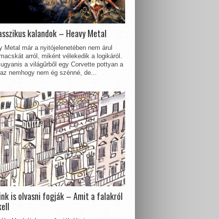
asszikus kalandok – Heavy Metal
 Metal már a nyitójelenetében nem árul
acskát arról, miként vélekedik a logikáról.
ugyanis a világűrből egy Corvette pottyan a
 az nemhogy nem ég szénné, de...
nk is olvasni fogják – Amit a falakról
kell