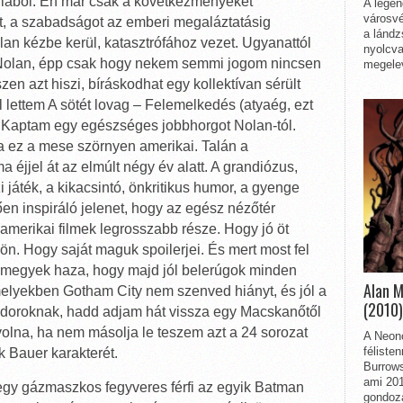
édiából. Én már csak a következményeket
A legen
városvé
it, a szabadságot az emberi megaláztatásig
a lándz
alan kézbe kerül, katasztrófához vezet. Ugyanattól
nyolcva
 Nolan, épp csak hogy nekem semmi jogom nincsen
megelev
zen azt hiszi, bíráskodhat egy kollektívan sérült
l lettem A sötét lovag – Felemelkedés (atyaég, ezt
att. Kaptam egy egészséges jobbhorgot Nolan-tól.
 ez a mese szörnyen amerikai. Talán a
jjel át az elmúlt négy év alatt. A grandiózus,
zi játék, a kikacsintó, önkritikus humor, a gyenge
ően inspiráló jelenet, hogy az egész nézőtér
amerikai filmek legrosszabb része. Hogy jó öt
ön. Hogy saját maguk spoilerjei. És mert most fel
y megyek haza, hogy majd jól belerúgok minden
Alan 
yekben Gotham City nem szenved hiányt, és jól a
(2010)
ódoroknak, hadd adjam hát vissza egy Macskanőtől
 volna, ha nem másolja le teszem azt a 24 sorozat
A Neon
féliste
 Bauer karakterét.
Burrows
ami 201
 egy gázmaszkos fegyveres férfi az egyik Batman
gondozá