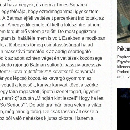
nest hazamegyek, és nem a Times Square-i
lig egy félórája, hogy ezredmagammal igyekeztem
. A Batman éjféli vetítéseit percenként indították, az
 A negyedik emeletről kell a földszintre jutnom,
em fordult elő velem azelőtt. De most gugliztam
ongtam is, halálfélelmem is volt. Ezekben a mozikban
, a többezres tömeg csigalassúsággal halad
Pókem
tán masszává formálódik az addig csordogáló
Papíron
k az adott szinten véget ért vetítések közönsége.
Egyrész
skedő rajongó Batman suttogó, passzív-agresszív
kilence
Dent? Hova rejtettétek?” A következő kanyarnál
Parkert
amint v
ányos lépcső között, és kavargó gyomrom az
végett a lepcsők, kanyar kanyart követ a szürke
gy falra ragasztott jópofa üzenet fogad, úgymint
 nem? :)” azután „Mindjárt kint leszel!” Hogy ha lett
 So Serious?”. De addigra már forog velem a világ.
őbb, még mindig forog. De csak lassan áll össze a
moziból való nehézkes kijutás okozta. Hanem a