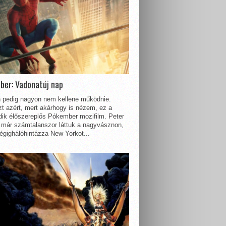
ber: Vadonatúj nap
 pedig nagyon nem kellene működnie.
t azért, mert akárhogy is nézem, ez a
dik élőszereplős Pókember mozifilm. Peter
 már számtalanszor láttuk a nagyvásznon,
égighálóhintázza New Yorkot...