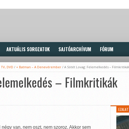
AKTUÁLIS SOROZATOK
SAJTÓARCHÍVUM
FÓRUM
, TV, DVD
/
+ Batman – A Denevérember
/
A Sötét Lovag: Felemelkedés – Filmkritiká
elemelkedés – Filmkritikák
EZALAT
él négy van, nem oszt, nem szoroz. Akkor sem