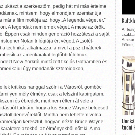
 ki az ukászt a szerkesztőm, pedig hát mi más értelme
híradásnak, mintsem, hogy elmondjam szemtanúja
Kultkl
már a film mottója az, hogy „A legenda véget ér.”
. A legendák nem érnek véget. A mese az örök.
A Heavy
é. Éppen csak minden generáció hozzáteszi a saját
zsákbam
Amikor 
topher Nolan trilógiája ért végett. A „sötét-
Földre,
t a technikát alkalmazza, amivel a pszichiáterek
embesíti az amerikaiakat legfőbb félelmük
 mindezt New Yorkról mintázott fikciós Gothamben és
el, amerikaiul úgy mondanák szteroidokon,
tellek kritikus hanggal szólni a Városról, gombóc
ármilyen mély élmény, csak a felszínt kapirgatom.
kszem és ébredek, mert nem éltem át vele a
ndásból tudnám, hogy a kis Bruce Wayne beleesett
riasztott denevérektől. Mintha nem lehettem volna
Unokái
 kamerájan keresztül, hogyan nézte Bruce Wayne
tudni 
 karaktere azokból az élményekből nőtt ki. A mai