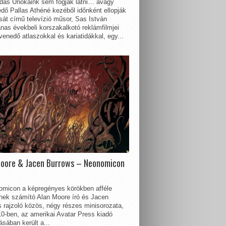
dás Unokáink sem fogják látni… avagy
dő Pallas Athéné kezéből időnként ellopják
sát című televízió műsor, Sas István
nas évekbeli korszakalkotó reklámfilmjei
enedő atlaszokkal és kariatidákkal, egy...
Moore & Jacen Burrows – Neonomicon
omicon a képregényes körökben afféle
nnek számító Alan Moore író és Jacen
 rajzoló közös, négy részes minisorozata,
0-ben, az amerikai Avatar Press kiadó
sában került a...