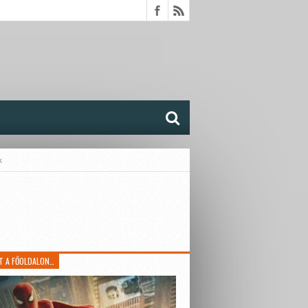
k
T A FŐOLDALON…