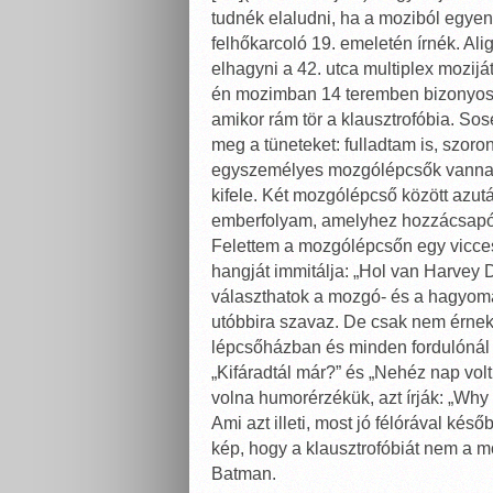
tudnék elaludni, ha a moziból egye
felhőkarcoló 19. emeletén írnék. A
elhagyni a 42. utca multiplex moziját
én mozimban 14 teremben bizonyosan.
amikor rám tör a klausztrofóbia. Sos
meg a tüneteket: fulladtam is, szor
egyszemélyes mozgólépcsők vannak
kifele. Két mozgólépcső között azu
emberfolyam, amelyhez hozzácsapódi
Felettem a mozgólépcsőn egy vicce
hangját immitálja: „Hol van Harvey 
választhatok a mozgó- és a hagyom
utóbbira szavaz. De csak nem érnek 
lépcsőházban és minden fordulónál e
„Kifáradtál már?” és „Nehéz nap volt,
volna humorérzékük, azt írják: „Why
Ami azt illeti, most jó félórával kés
kép, hogy a klausztrofóbiát nem a 
Batman.