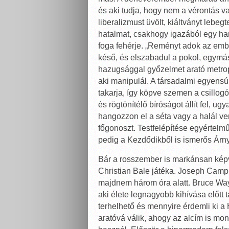
és aki tudja, hogy nem a vérontás v
liberalizmust üvölt, kiáltványt lebeg
hatalmat, csakhogy igazából egy hany
foga fehérje. „Reményt adok az emb
késő, és elszabadul a pokol, egymást
hazugsággal győzelmet arató metrop
aki manipulál. A társadalmi egyensúl
takarja, így köpve szemen a csillogó
és rögtönítélő bíróságot állít fel, u
hangozzon el a séta vagy a halál ve
főgonoszt. Testfelépítése egyértelmű
pedig a Kezdődikből is ismerős Árny
Bár a rosszember is markánsan képv
Christian Bale játéka. Joseph Campb
majdnem három óra alatt. Bruce Way
aki élete legnagyobb kihívása előtt 
terhelhető és mennyire érdemli ki a 
aratóvá válik, ahogy az alcím is mon