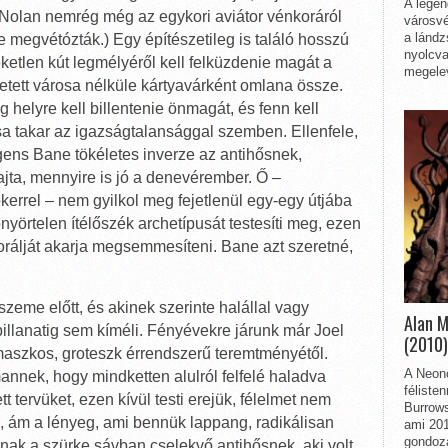
A legen
 Nolan nemrég még az egykori aviátor vénkoráról
városvé
a lándz
kre megvétózták.) Egy építészetileg is találó hosszú
nyolcva
ketlen kút legmélyéről kell felküzdenie magát a
megelev
retett városa nélküle kártyavárként omlana össze.
g helyre kell billentenie önmagát, és fenn kell
sa takar az igazságtalansággal szemben. Ellenfele,
igens Bane tökéletes inverze az antihősnek,
ajta, mennyire is jó a denevérember. Ő –
kerrel – nem gyilkol meg fejetlenül egy-egy útjába
önyörtelen ítélőszék archetípusát testesíti meg, ezen
orálját akarja megsemmesíteni. Bane azt szeretné,
szeme előtt, és akinek szerinte halállal vagy
Alan 
pillanatig sem kíméli. Fényévekre járunk már Joel
(2010)
szkos, groteszk érrendszerű teremtményétől.
A Neon
nnek, hogy mindketten alulról felfelé haladva
féliste
 tervüket, ezen kívül testi erejük, félelmet nem
Burrows
, ám a lényeg, ami bennük lappang, radikálisan
ami 201
gondozá
k a szürke sávban cselekvő antihősnek, aki volt,