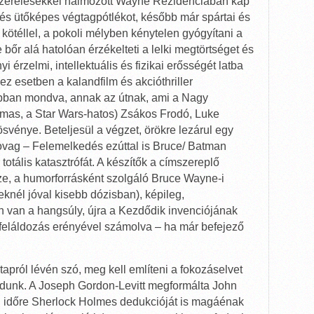
lszerelésekkel halmozott Wayne Rezidenciában kap
 és ütőképes végtagpótlékot, később már spártai és
kötéllel, a pokoli mélyben kénytelen gyógyítani a
 bőr alá hatolóan érzékelteti a lelki megtörtséget és
i érzelmi, intellektuális és fizikai erősségét latba
ez esetben a kalandfilm és akcióthriller
obban mondva, annak az útnak, ami a Nagy
mas, a Star Wars-hatos) Zsákos Frodó, Luke
vénye. Beteljesül a végzet, örökre lezárul egy
 lovag – Felemelkedés ezúttal is Bruce/ Batman
totális katasztrófát. A készítők a címszereplő
rsze, a humorforrásként szolgáló Bruce Wayne-i
eknél jóval kisebb dózisban), képileg,
n van a hangsúly, újra a Kezdődik invenciójának
feláldozás erényével számolva – ha már befejező
etapról lévén szó, meg kell említeni a fokozáselvet
odunk. A Joseph Gordon-Levitt megformálta John
d időre Sherlock Holmes dedukcióját is magáénak