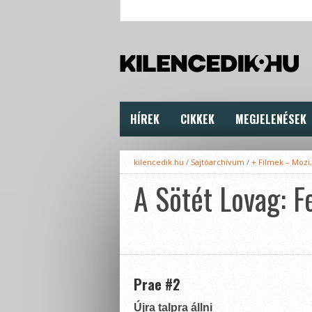
HÍREK
CIKKEK
MEGJELENÉSEK
kilencedik.hu
/
Sajtóarchívum
/
+ Filmek – Mozi
A Sötét Lovag: F
Prae #2
Újra talpra állni