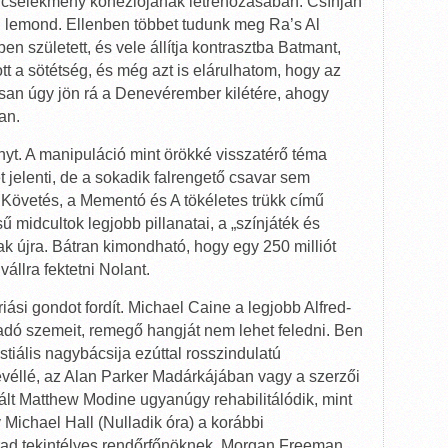
a cselekmény kohéziójának létrehozásában. Csínján
ól lemond. Ellenben többet tudunk meg Ra’s Al
ben született, és vele állítja kontrasztba Batmant,
t a sötétség, és még azt is elárulhatom, hogy az
an úgy jön rá a Denevérember kilétére, ahogy
an.
t. A manipuláció mint örökké visszatérő téma
 jelenti, de a sokadik falrengető csavar sem
A Követés, a Mementó és A tökéletes trükk című
midcultok legjobb pillanatai, a „színjáték és
 újra. Bátran kimondható, hogy egy 250 milliót
állra fektetni Nolant.
 óriási gondot fordít. Michael Caine a legjobb Alfred-
badó szemeit, remegő hangját nem lehet feledni. Ben
iális nagybácsija ezúttal rosszindulatú
véllé, az Alan Parker Madárkájában vagy a szerzői
ált Matthew Modine ugyanúgy rehabilitálódik, mint
 Michael Hall (Nulladik óra) a korábbi
d tekintélyes rendőrfőnöknek, Morgan Freeman