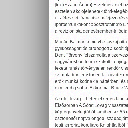
[toc](Szabó Ádám) Érzelmes, mellőz
esztelen akciójelenetek tömkelegébe
újraélesztett franchise befejező rés
iparosmunkaként aposztrofálható Ere
a revizionista denevérember-trilógia
Miután Batman a mélybe taszajtotta 
gyilkosságait és elrobogott a sötét 
Dent Törvény felszámolta a szervez
nagyvárosban lenni szokott, a nyuga
fekete ruhás törvénytelen rendőr vis
szimpla bűntény történik. Rövidese
erők munkálkodnak a háttérben, és 
mint eddig soha. Ekkor már Bruce Way
A sötét lovag – Felemelkedés fabulá
Elsősorban A Sötét Lovag vissszaté
képregényelégiából, amiben az 55 év
ösztöneitől hajtva engedi szabadjár
testi terrorját körüljáró Knightfall