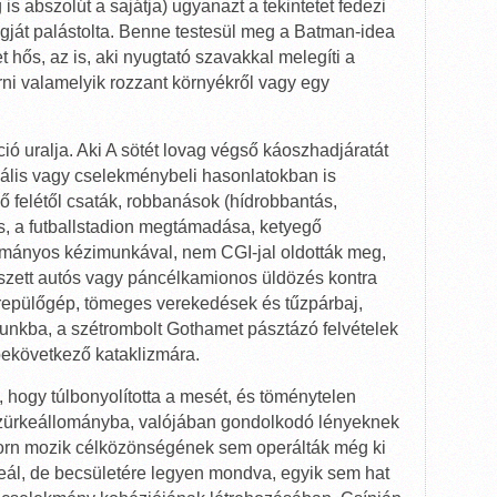
is abszolút a sajátja) ugyanazt a tekintetet fedezi
agját palástolta. Benne testesül meg a Batman-idea
 hős, az is, aki nyugtató szavakkal melegíti a
törni valamelyik rozzant környékről vagy egy
kció uralja. Aki A sötét lovag végső káoszhadjáratát
zuális vagy cselekménybeli hasonlatokban is
dő felétől csaták, robbanások (hídrobbantás,
s, a futballstadion megtámadása, ketyegő
ányos kézimunkával, nem CGI-jal oldották meg,
szett autós vagy páncélkamionos üldözés kontra
repülőgép, tömeges verekedések és tűzpárbaj,
unkba, a szétrombolt Gothamet pásztázó felvételek
t bekövetkező kataklizmára.
 hogy túlbonyolította a mesét, és töménytelen
zürkeállományba, valójában gondolkodó lényeknek
opcorn mozik célközönségének sem operálták még ki
eál, de becsületére legyen mondva, egyik sem hat