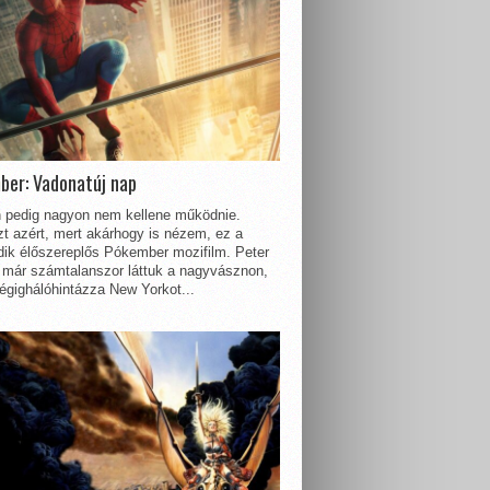
ber: Vadonatúj nap
 pedig nagyon nem kellene működnie.
t azért, mert akárhogy is nézem, ez a
dik élőszereplős Pókember mozifilm. Peter
 már számtalanszor láttuk a nagyvásznon,
égighálóhintázza New Yorkot...