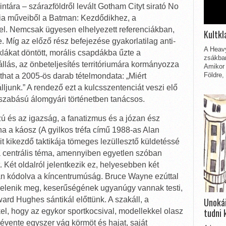
tára – szárazföldről levált Gotham Cityt sirató No
ia műveiből a Batman: Kezdődikhez, a
zel. Nemcsak ügyesen elhelyezett referenciákban,
Kultkl
e. Míg az előző rész befejezése gyakorlatilag anti-
A Heavy
lákat döntött, morális csapdákba űzte a
zsákbam
 állás, az önbeteljesítés territóriumára kormányozza
Amikor 
Földre,
that a 2005-ös darab tételmondata: „Miért
ljunk.” A rendező ezt a kulcsszentenciát veszi elő
szabású álomgyári történetben tanácsos.
zú és az igazság, a fanatizmus és a józan ész
ána a káosz (A gyilkos tréfa című 1988-as Alan
 kikezdő taktikája tömeges lezüllesztő küldetéssé
a centrális téma, amennyiben egyetlen szóban
 Két oldalról jelentkezik ez, helyesebben két
 kódolva a kíncentrumúság. Bruce Wayne ezúttal
jelenik meg, keserűségének ugyanúgy vannak testi,
ward Hughes sántikál előttünk. A szakáll, a
Unokái
tudni 
el, hogy az egykor sportkocsival, modellekkel olasz
vente egyszer vág körmöt és hajat, saját