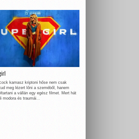
irl
lcock kamasz kriptoni hőse nem csak
 tud meg lézert lőni a szeméből, hanem
ltartani a vállán egy egész filmet. Mert hát
li modora és traumái...