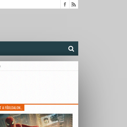
k
T A FŐOLDALON…