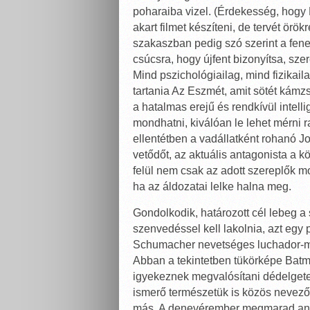
poharaiba vizel. (Érdekesség, hogy
akart filmet készíteni, de tervét örö
szakaszban pedig szó szerint a fene
csúcsra, hogy újfent bizonyítsa, sze
Mind pszichológiailag, mind fizikaila
tartania Az Eszmét, amit sötét kámz
a hatalmas erejű és rendkívül intell
mondhatni, kiválóan le lehet mérni r
ellentétben a vadállatként rohanó Jo
vetődőt, az aktuális antagonista a k
felül nem csak az adott szereplők m
ha az áldozatai lelke halna meg.
Gondolkodik, határozott cél lebeg a 
szenvedéssel kell lakolnia, azt egy 
Schumacher nevetséges luchador-ma
Abban a tekintetben tükörképe Batma
igyekeznek megvalósítani dédelgetett
ismerő természetük is közös nevező
más. A denevérember megmarad anna