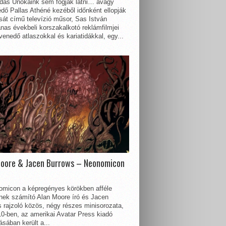
dás Unokáink sem fogják látni… avagy
dő Pallas Athéné kezéből időnként ellopják
sát című televízió műsor, Sas István
nas évekbeli korszakalkotó reklámfilmjei
enedő atlaszokkal és kariatidákkal, egy...
Moore & Jacen Burrows – Neonomicon
omicon a képregényes körökben afféle
nnek számító Alan Moore író és Jacen
 rajzoló közös, négy részes minisorozata,
0-ben, az amerikai Avatar Press kiadó
sában került a...