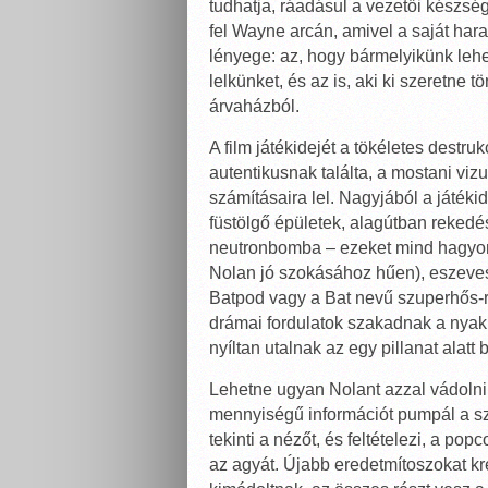
tudhatja, ráadásul a vezetői készség 
fel Wayne arcán, amivel a saját har
lényege: az, hogy bármelyikünk lehet
lelkünket, és az is, aki ki szeretne 
árvaházból.
A film játékidejét a tökéletes destru
autentikusnak találta, a mostani vi
számításaira lel. Nagyjából a játéki
füstölgő épületek, alagútban rekedé
neutronbomba – ezeket mind hagyom
Nolan jó szokásához hűen), eszeve
Batpod vagy a Bat nevű szuperhős-
drámai fordulatok szakadnak a nyak
nyíltan utalnak az egy pillanat alat
Lehetne ugyan Nolant azzal vádolni,
mennyiségű információt pumpál a s
tekinti a nézőt, és feltételezi, a p
az agyát. Újabb eredetmítoszokat kr