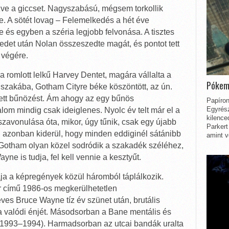
ve a giccset. Nagyszabású, mégsem torkollik
. A sötét lovag – Felemelkedés a hét éve
ze és egyben a széria legjobb felvonása. A tisztes
det után Nolan összeszedte magát, és pontot tett
 végére.
a romlott lelkű Harvey Dentet, magára vállalta a
Pókem
éjszakába, Gotham Cityre béke köszöntött, az ún.
ett bűnözést. Ám ahogy az egy bűnös
Papíron
Egyrész
lom mindig csak ideiglenes. Nyolc év telt már el a
kilence
szavonulása óta, mikor, úgy tűnik, csak egy újabb
Parkert
n azonban kiderül, hogy minden eddiginél sátánibb
amint v
Gotham olyan közel sodródik a szakadék széléhez,
ne is tudja, fel kell vennie a kesztyűt.
ja a képregények közül háromból táplálkozik.
r című 1986-os megkerülhetetlen
es Bruce Wayne tíz év szünet után, brutális
a valódi énjét. Másodsorban a Bane mentális és
ból (1993–1994). Harmadsorban az utcai bandák uralta