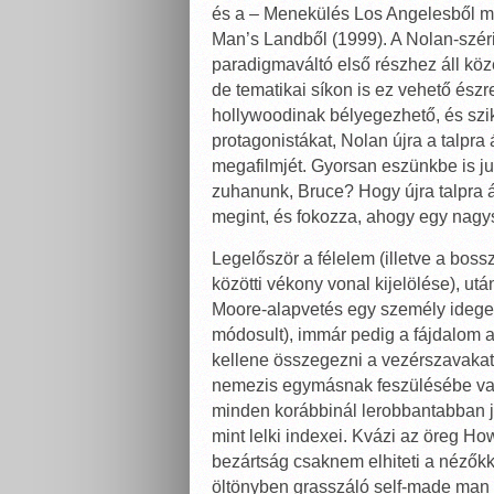
és a – Menekülés Los Angelesből min
Man’s Landből (1999). A Nolan-szér
paradigmaváltó első részhez áll kö
de tematikai síkon is ez vehető észr
hollywoodinak bélyegezhető, és szik
protagonistákat, Nolan újra a talpra
megafilmjét. Gyorsan eszünkbe is ju
zuhanunk, Bruce? Hogy újra talpra ál
megint, és fokozza, ahogy egy nagy
Legelőször a félelem (illetve a boss
közötti vékony vonal kijelölése), ut
Moore-alapvetés egy személy idegeit
módosult), immár pedig a fájdalom 
kellene összegezni a vezérszavakat.
nemezis egymásnak feszülésébe van
minden korábbinál lerobbantabban 
mint lelki indexei. Kvázi az öreg Ho
bezártság csaknem elhiteti a nézőkk
öltönyben grasszáló self-made man é