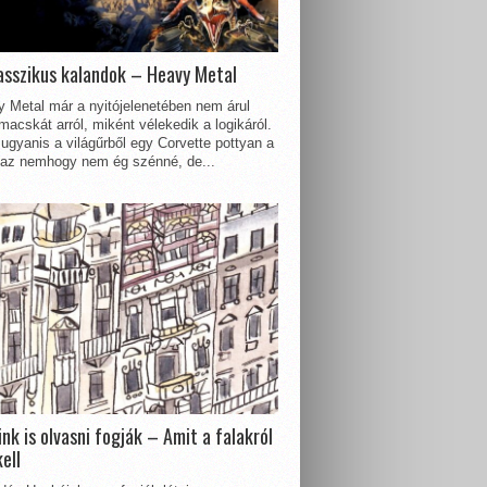
asszikus kalandok – Heavy Metal
 Metal már a nyitójelenetében nem árul
acskát arról, miként vélekedik a logikáról.
ugyanis a világűrből egy Corvette pottyan a
 az nemhogy nem ég szénné, de...
nk is olvasni fogják – Amit a falakról
kell