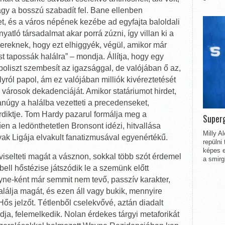
agy a bosszú szabadít fel. Bane ellenben
tet, és a város népének kezébe ad egyfajta baloldali
atló társadalmat akar porrá zúzni, így villan ki a
ereknek, hogy ezt elhiggyék, végül, amikor már
 tapossák halálra” – mondja. Állítja, hogy egy
oliszt szembesít az igazsággal, de valójában ő az,
yról papol, ám ez valójában milliók kivéreztetését
 városok dekadenciáját. Amikor statáriumot hirdet,
gyanúgy a halálba vezetteti a precedenseket,
rdiktje. Tom Hardy pazarul formálja meg a
Superg
en a ledönthetetlen Bronsont idézi, hitvallása
Milly A
ak Ligája elvakult fanatizmusával egyenértékű.
repülni
képes e
iselteti magát a vásznon, sokkal több szót érdemel
a smirg
ell hőstézise játszódik le a szemünk előtt
ne-ként már semmit nem tevő, passzív karakter,
találja magát, és ezen áll vagy bukik, mennyire
Hős jelzőt. Tétlenből cselekvővé, aztán diadalt
dja, felemelkedik. Nolan érdekes tárgyi metaforikát