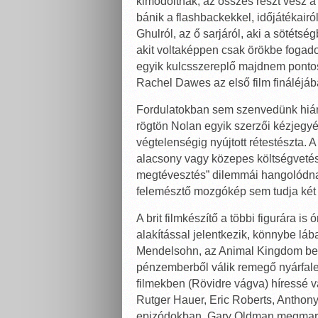
kimódoltnak, az összes részt vesz 
bánik a flashbackekkel, időjátékair
Ghulról, az ő sarjáról, aki a sötétség
akit voltaképpen csak örökbe fogadot
egyik kulcsszereplő majdnem pontos
Rachel Dawes az első film fináléjáb
Fordulatokban sem szenvedünk hiány
rögtön Nolan egyik szerzői kézjegyét
végtelenségig nyújtott rétestészta. 
alacsony vagy közepes költségvetésű 
megtévesztés” dilemmái hangolódnak
felemésztő mozgókép sem tudja két v
A brit filmkészítő a többi figurára is
alakítással jelentkezik, könnybe lá
Mendelsohn, az Animal Kingdom best
pénzemberből válik remegő nyárfale
filmekben (Rövidre vágva) híressé v
Rutger Hauer, Eric Roberts, Anthony
epizódokban. Gary Oldman megmara