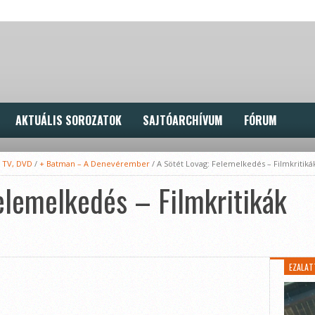
AKTUÁLIS SOROZATOK
SAJTÓARCHÍVUM
FÓRUM
, TV, DVD
/
+ Batman – A Denevérember
/
A Sötét Lovag: Felemelkedés – Filmkritiká
elemelkedés – Filmkritikák
EZALAT