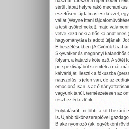
használ. Először a hipermodern fe
sérült lábat helyre rakó mechanikus
eszelősen fájdalmas eszközzel, egy 
vállát (Wayne itteni fájdalomüvöltése
a testi gyötrelmeket), majd valamenny
vetve kezd neki a hős kalandfilmes (
hagyománytára is adott) útjának. J
Elbeszélésekben (A Gyűrűk Ura-hár
Skywalker és megannyi kalandhős ös
folyam, a katarzis kötelező. A sötét
perspektívájából szemléli a már-már 
kálváriáját illesztik a fókuszba (pe
nagyzolás is jelen van, de az eddigi
emocionálisan is az ő hányattatásai
vagyunk tanúi, természetesen az ön
részhez érkeztünk.
Folytatásról, mi több, a kört bezáró 
is. Újabb tükör-szereplővel gazdag
Blake nyomozó (aki egyébként rövi