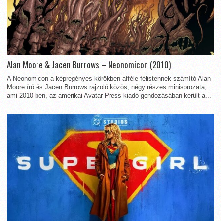
Alan Moore & Jacen Burrows – Neonomicon (2010)
A Neonomicon a képregényes körökben afféle félistennek számító Alan
Moore író és Jacen Burrows rajzoló közös, négy részes minisorozata,
ami 2010-ben, az amerikai Avatar Press kiadó gondozásában került a...