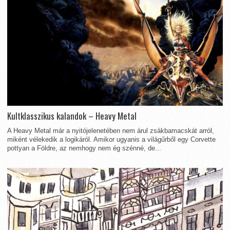
Kultklasszikus kalandok – Heavy Metal
A Heavy Metal már a nyitójelenetében nem árul zsákbamacskát arról,
miként vélekedik a logikáról. Amikor ugyanis a világűrből egy Corvette
pottyan a Földre, az nemhogy nem ég szénné, de...