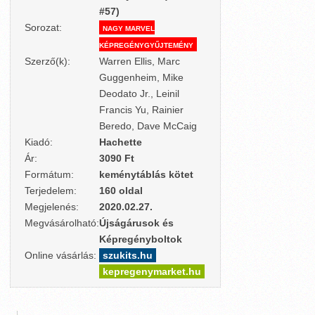
#57)
Sorozat:
NAGY MARVEL
KÉPREGÉNYGYŰJTEMÉNY
Szerző(k):
Warren Ellis, Marc
Guggenheim, Mike
Deodato Jr., Leinil
Francis Yu, Rainier
Beredo, Dave McCaig
Kiadó:
Hachette
Ár:
3090 Ft
Formátum:
keménytáblás kötet
Terjedelem:
160 oldal
Megjelenés:
2020.02.27.
Megvásárolható:
Újságárusok és
Képregényboltok
Online vásárlás:
szukits.hu
kepregenymarket.hu