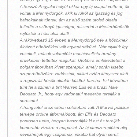
A Bosszú Angyalai helyét ekkor egy új csapat vette át; ők
voltak a Mennydörgők, akik kívülről az igazság és jog
bajnokainak tűntek, ám az első szám utolsó oldala
felfedte a szörnyű igazságot, miszerint a Mesterbűnözők
rejtőztek a hősi álca alatt!
A rákövetkező 15 évben a Mennydörgő név a hősöknek
álcázott bűnözőkkel vált egyenértékűvé. Némelyikük így
vezekelt, mások valamiféle machiavellista ármány
érdekében tettették magukat. Utóbbira emlékeztetett a
polgárháborúban kivett szerepük, amely során kisebb
szuperbűnözőkre vadásztak, akiket aztán kényszer alatt
a regisztrált hősök oldalán küldtek harcba. Ezt követően
tűnt fel a színen a brit Warren Ellis és a brazil Mike
Deodato Jr., hogy egy vadonatúj mederbe tereljék a
sorozatot.
A hangvétel érezhetően sötétebbé vált. A Marvel politikai
térképe örökre átformálódott, ám Ellis és Deodato
pontosan tudta, hogyan használják ki ezt és tereljék
komorabb vizekre a magazint. Az új címszereplőket alig
nevezhetjük egy csapatnak, inkább hat olyan sérült