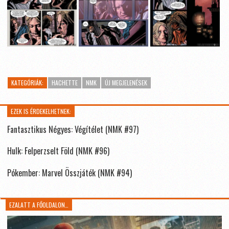
KATEGÓRIÁK:
HACHETTE
NMK
ÚJ MEGJELENÉSEK
EZEK IS ÉRDEKELHETNEK:
Fantasztikus Négyes: Végítélet (NMK #97)
Hulk: Felperzselt Föld (NMK #96)
Pókember: Marvel Összjáték (NMK #94)
EZALATT A FŐOLDALON…