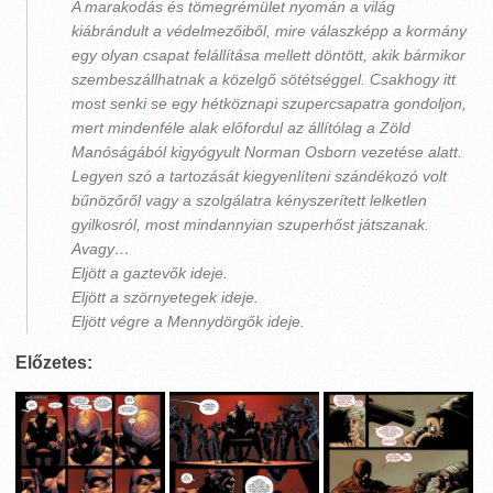
A marakodás és tömegrémület nyomán a világ
kiábrándult a védelmezőiből, mire válaszképp a kormány
egy olyan csapat felállítása mellett döntött, akik bármikor
szembeszállhatnak a közelgő sötétséggel. Csakhogy itt
most senki se egy hétköznapi szupercsapatra gondoljon,
mert mindenféle alak előfordul az állítólag a Zöld
Manóságából kigyógyult Norman Osborn vezetése alatt.
Legyen szó a tartozását kiegyenlíteni szándékozó volt
bűnözőről vagy a szolgálatra kényszerített lelketlen
gyilkosról, most mindannyian szuperhőst játszanak.
Avagy…
Eljött a gaztevők ideje.
Eljött a szörnyetegek ideje.
Eljött végre a Mennydörgők ideje.
Előzetes: