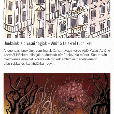
Unokáink is olvasni fogják – Amit a falakról tudni kell
A legendás Unokáink sem fogják látni… avagy városvédő Pallas Athéné
kezéből időnként ellopják a lándzsát című televízió műsor, Sas István
nyolcvanas évekbeli korszakalkotó reklámfilmjei megelevenedő
atlaszokkal és kariatidákkal, egy...