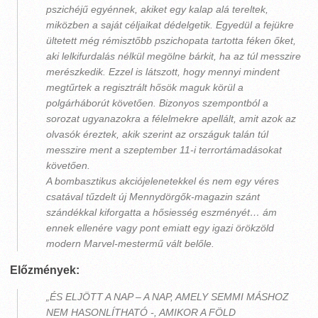
pszichéjű egyénnek, akiket egy kalap alá tereltek,
miközben a saját céljaikat dédelgetik. Egyedül a fejükre
ültetett még rémisztőbb pszichopata tartotta féken őket,
aki lelkifurdalás nélkül megölne bárkit, ha az túl messzire
merészkedik. Ezzel is látszott, hogy mennyi mindent
megtűrtek a regisztrált hősök maguk körül a
polgárháborút követően. Bizonyos szempontból a
sorozat ugyanazokra a félelmekre apellált, amit azok az
olvasók éreztek, akik szerint az országuk talán túl
messzire ment a szeptember 11-i terrortámadásokat
követően.
A bombasztikus akciójelenetekkel és nem egy véres
csatával tűzdelt új Mennydörgők-magazin szánt
szándékkal kiforgatta a hősiesség eszményét… ám
ennek ellenére vagy pont emiatt egy igazi örökzöld
modern Marvel-mestermű vált belőle.
Előzmények:
„ÉS ELJÖTT A NAP – A NAP, AMELY SEMMI MÁSHOZ
NEM HASONLÍTHATÓ -, AMIKOR A FÖLD