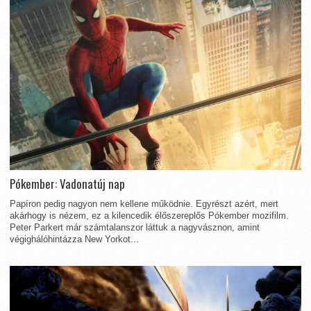
Pókember: Vadonatúj nap
Papíron pedig nagyon nem kellene működnie. Egyrészt azért, mert
akárhogy is nézem, ez a kilencedik élőszereplős Pókember mozifilm.
Peter Parkert már számtalanszor láttuk a nagyvásznon, amint
végighálóhintázza New Yorkot...