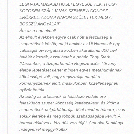
LEGHATALMASABB HŐSEI EGYESÜL TEK, H OGY
KÖZÖSEN SZÁLLJANAK SZEMBE A GONOSZ
ERŐKKEL. AZON A NAPON SZÜLETTEK MEG A
BOSSZÚ ANGYALAI!”
Ám az a nap elmúlt.
Az elmúlt években egyre csak nőtt a feszültség a
szuperhősök között, majd amikor az Új Harcosok egy
valóságshow forgatása közben akaratlanul 800 civil
halálát okozták, azzal betelt a pohár. Tony Stark
(Vasember) a Szuperhumán Regisztrációs Törvény
életbe léptetését kérte: minden egyes metahumánnak
kötelességé vált, hogy regisztrálja magát a
kormányszervek előtt, máskülönben közellenségnek
nyilvánították.
Az addig az ártatlanok önfeláldozó védelmére
felesküdött szuper közösség kettészakadt, és kitört a
szuperhősök polgárháborúja. Mint minden háború, ez is
sokuk életébe és még többük szabadságába került. A
harcok elültével a lázadók vezetőjét, Amerika Kapitányt
hidegvérrel meggyilkolták.