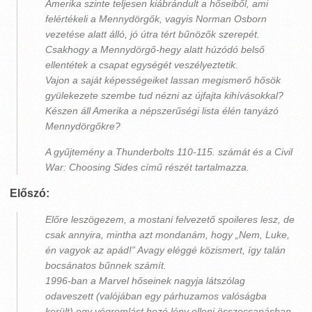
Amerika szinte teljesen kiábrándult a hőseiből, ami
felértékeli a Mennydörgők, vagyis Norman Osborn
vezetése alatt álló, jó útra tért bűnözők szerepét.
Csakhogy a Mennydörgő-hegy alatt húzódó belső
ellentétek a csapat egységét veszélyeztetik.
Vajon a saját képességeiket lassan megismerő hősök
gyülekezete szembe tud nézni az újfajta kihívásokkal?
Készen áll Amerika a népszerűségi lista élén tanyázó
Mennydörgőkre?
A gyűjtemény a Thunderbolts 110-115. számát és a Civil
War: Choosing Sides című részét tartalmazza.
Előszó:
Előre leszögezem, a mostani felvezető spoileres lesz, de
csak annyira, mintha azt mondanám, hogy „Nem, Luke,
én vagyok az apád!” Avagy eléggé közismert, így talán
bocsánatos bűnnek számít.
1996-ban a Marvel hőseinek nagyja látszólag
odaveszett (valójában egy párhuzamos valóságba
került) egy végromlást hozó lény elleni összecsapásban.