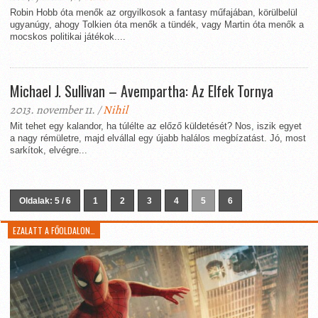
Robin Hobb óta menők az orgyilkosok a fantasy műfajában, körülbelül
ugyanúgy, ahogy Tolkien óta menők a tündék, vagy Martin óta menők a
mocskos politikai játékok....
Michael J. Sullivan – Avempartha: Az Elfek Tornya
2013. november 11. /
Nihil
Mit tehet egy kalandor, ha túlélte az előző küldetését? Nos, iszik egyet
a nagy rémületre, majd elvállal egy újabb halálos megbízatást. Jó, most
sarkítok, elvégre...
Oldalak: 5 / 6
1
2
3
4
5
6
EZALATT A FŐOLDALON…