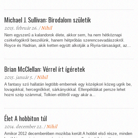
Michael J. Sullivan: Birodalom születik
2015. február 26. /
Nihil
Nem egyszerű a kalandorok élete, akkor sem, ha nem hétköznapi
csirkefogókról beszélünk, hanem hétpróbás szerencsevadászokról.
Royce és Hadrian, akik ketten együtt alkotják a Riyria-társaságot, az...
Brian McClellan: Vérrel írt ígéretek
2015. január 5. /
Nihil
A fantasy szó hallatán legtöbb embernek egy középkori közeg ugrik be,
lovagokkal, hercegnőkkel, sárkányokkal. Ellenpéldákat persze lehet
hozni szép számmal, Tolkien előttről vagy akár a...
Élet A hobbiton túl
2014. december 22. /
Nihil
Amikor 2012 decemberében mozikba került A hobbit első része, minden