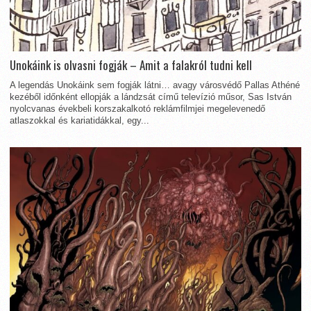
Unokáink is olvasni fogják – Amit a falakról tudni kell
A legendás Unokáink sem fogják látni… avagy városvédő Pallas Athéné
kezéből időnként ellopják a lándzsát című televízió műsor, Sas István
nyolcvanas évekbeli korszakalkotó reklámfilmjei megelevenedő
atlaszokkal és kariatidákkal, egy...