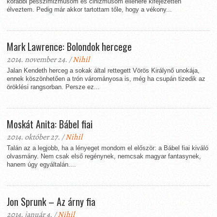
korábbi pesszimizmusom és cinizmusom ellenére kifejezetten
élveztem. Pedig már akkor tartottam tőle, hogy a vékony...
Mark Lawrence: Bolondok hercege
2014. november 24. /
Nihil
Jalan Kendeth herceg a sokak által rettegett Vörös Királynő unokája,
ennek köszönhetően a trón várományosa is, még ha csupán tizedik az
öröklési rangsorban. Persze ez...
Moskát Anita: Bábel fiai
2014. október 27. /
Nihil
Talán az a legjobb, ha a lényeget mondom el először: a Bábel fiai kiváló
olvasmány. Nem csak első regénynek, nemcsak magyar fantasynek,
hanem úgy egyáltalán....
Jon Sprunk – Az árny fia
2014. január 4. /
Nihil