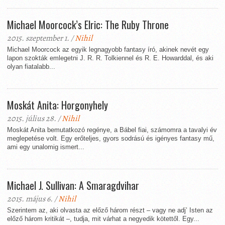
Michael Moorcock’s Elric: The Ruby Throne
2015. szeptember 1. /
Nihil
Michael Moorcock az egyik legnagyobb fantasy író, akinek nevét egy
lapon szokták emlegetni J. R. R. Tolkiennel és R. E. Howarddal, és aki
olyan fiatalabb...
Moskát Anita: Horgonyhely
2015. július 28. /
Nihil
Moskát Anita bemutatkozó regénye, a Bábel fiai, számomra a tavalyi év
meglepetése volt. Egy erőteljes, gyors sodrású és igényes fantasy mű,
ami egy unalomig ismert...
Michael J. Sullivan: A Smaragdvihar
2015. május 6. /
Nihil
Szerintem az, aki olvasta az előző három részt – vagy ne adj’ Isten az
előző három kritikát –, tudja, mit várhat a negyedik kötettől. Egy...