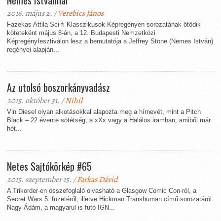
Nemes Istvánnal
2016. május 2. /
Verebics János
Fazekas Attila Sci-fi Klasszikusok Képregényen sorozatának ötödik
köteteként május 8-án, a 12. Budapesti Nemzetközi
Képregényfesztiválon lesz a bemutatója a Jeffrey Stone (Nemes István)
regényei alapján...
Az utolsó boszorkányvadász
2015. október 31. /
Nihil
Vin Diesel olyan alkotásokkal alapozta meg a hírnevét, mint a Pitch
Black – 22 évente sötétség, a xXx vagy a Halálos iramban, amiből már
hét...
Netes Sajtókörkép #65
2015. szeptember 15. /
Farkas Dávid
A Trikorder-en összefoglaló olvasható a Glasgow Comic Con-ról, a
Secret Wars 5. füzetéről, illetve Hickman Transhuman című sorozatáról.
Nagy Ádám, a magyarul is futó IGN...