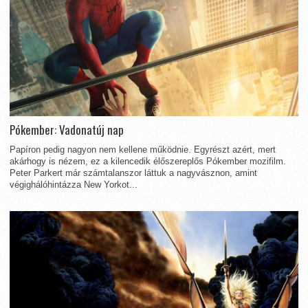
Pókember: Vadonatúj nap
Papíron pedig nagyon nem kellene működnie. Egyrészt azért, mert
akárhogy is nézem, ez a kilencedik élőszereplős Pókember mozifilm.
Peter Parkert már számtalanszor láttuk a nagyvásznon, amint
végighálóhintázza New Yorkot...