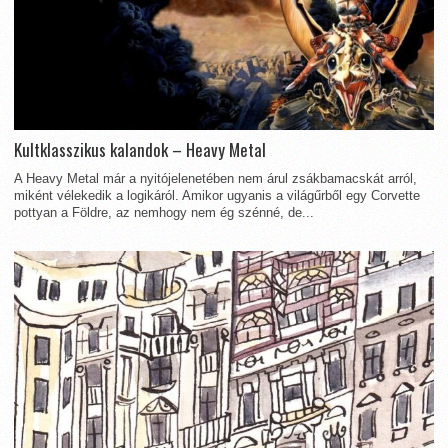
Kultklasszikus kalandok – Heavy Metal
A Heavy Metal már a nyitójelenetében nem árul zsákbamacskát arról,
miként vélekedik a logikáról. Amikor ugyanis a világűrből egy Corvette
pottyan a Földre, az nemhogy nem ég szénné, de...