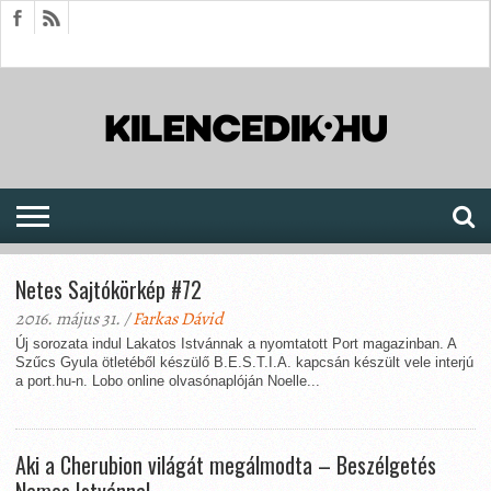
HÍREK
CIKKEK
MEGJELENÉSEK
AKTUÁLIS
SAJTÓARCHÍVUM
FÓRUM
SOROZATOK
Netes Sajtókörkép #72
2016. május 31. /
Farkas Dávid
Új sorozata indul Lakatos Istvánnak a nyomtatott Port magazinban. A
Szűcs Gyula ötletéből készülő B.E.S.T.I.A. kapcsán készült vele interjú
a port.hu-n. Lobo online olvasónaplóján Noelle...
Aki a Cherubion világát megálmodta – Beszélgetés