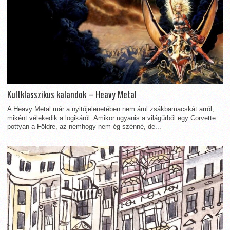
Kultklasszikus kalandok – Heavy Metal
A Heavy Metal már a nyitójelenetében nem árul zsákbamacskát arról,
miként vélekedik a logikáról. Amikor ugyanis a világűrből egy Corvette
pottyan a Földre, az nemhogy nem ég szénné, de...