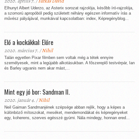
2020. április 7. /
Farkas Dávid
Elhunyt Albert Uderzo, az Asterix sorozat rajzolója, később író-rajzolója,
a szomorú apropóból pedig született néhány egészen informatív írás a
művész pályájával, munkáival kapcsolatban: index, Képregényblog...
Elő a kockákkal: Előre
2020. március 7. /
Nihil
Talán egyetlen Pixar filmben sem voltak még a tétek ennyire
személyesek, mint a legújabb alkotásukban. A főszereplő testvérpár, Ian
és Barley ugyanis nem akar mást,...
Mint egy jó bor: Sandman II.
2020. január 4. /
Nihil
Neil Gaiman Sandmanjének szépsége abban rejlik, hogy a képes a
különböző mítoszokat, meséket, mendemondákat és képregényeket
egy, koherens, szerves egésszé gyúrni. Nála mindegy, honnan ered...