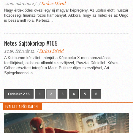
2019. március 25. /
Farkas Dávid
Nagy érdeklődés övezi egy új magyar képregény, Az utolsó előtti huszár
közösségi finanszírozós kampányát. Akkora, hogy az Index és az Origo
is beszámolt róla. Kertész...
Netes Sajtókörkép #109
2019. február 12. /
Farkas Dávid
A Kultbumm készített interjút a Képkocka X-men sorozatának
fordítójával, oldalunk állandó szerzőjével, Pusztai Dániellel. Köves
Gábor készített interjút a Maus Pulitzer-díjas szerzőjével, Art
Spiegelmannal a...
Oldalak: 2 / 6
1
2
3
4
5
6
EZALATT A FŐOLDALON…