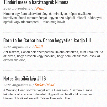
Tündéri mese a barátságról: Nimona
2019. november 27. /
Nihil
Nimona egy fiatal alakváltó lány, és mint ilyen, képes átváltozni
bármilyen létező teremtménnyé, legyen szó cápáról, rókáról, sárkányról,
ogréről vagy triceratopsról – talán még búvár...
Born to be Barbarian: Conan kegyetlen kardja I-II
2019. augusztus 7. /
Nihil
Azt hiszem, Conan sok szempontból inkább életérzés, mint karakter. Az
az érzés, hogy erősebb vagy bárkinél, hogy nem létezik más, csak az
előtted álló erőd,...
Netes Sajtókörkép #116
2019. augusztus 2. /
Farkas Dávid
A Walking Dead sorozat véget ért, a Geekz-en Rusznyák Csaba
tekintette át a széria történetét. Ugyanitt született cikk a magyar
közreműködőkkel készült Caliber Presents: The...