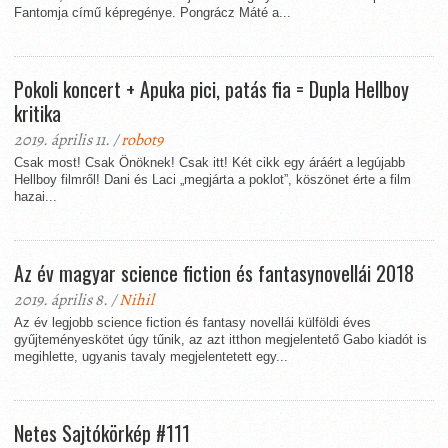
Fantomja című képregénye. Pongrácz Máté a...
Pokoli koncert + Apuka pici, patás fia = Dupla Hellboy
kritika
2019. április 11. /
robot9
Csak most! Csak Önöknek! Csak itt! Két cikk egy áráért a legújabb
Hellboy filmről! Dani és Laci „megjárta a poklot”, köszönet érte a film
hazai...
Az év magyar science fiction és fantasynovellái 2018
2019. április 8. /
Nihil
Az év legjobb science fiction és fantasy novellái külföldi éves
gyűjteményeskötet úgy tűnik, az azt itthon megjelentető Gabo kiadót is
megihlette, ugyanis tavaly megjelentetett egy...
Netes Sajtókörkép #111