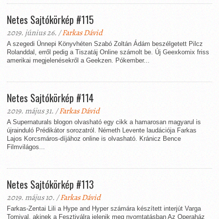
Netes Sajtókörkép #115
2019. június 26. /
Farkas Dávid
A szegedi Ünnepi Könyvhéten Szabó Zoltán Ádám beszélgetett Pilcz
Rolanddal, erről pedig a Tiszatáj Online számolt be. Új Geexkomix friss
amerikai megjelenésekről a Geekzen. Pókember...
Netes Sajtókörkép #114
2019. május 31. /
Farkas Dávid
A Supernaturals blogon olvasható egy cikk a hamarosan magyarul is
újrainduló Prédikátor sorozatról. Németh Levente laudációja Farkas
Lajos Korcsmáros-díjához online is olvasható. Kránicz Bence
Filmvilágos...
Netes Sajtókörkép #113
2019. május 10. /
Farkas Dávid
Farkas-Zentai Lili a Hype and Hyper számára készített interjút Varga
Tomival, akinek a Fesztiválra jelenik meg nyomtatásban Az Operaház