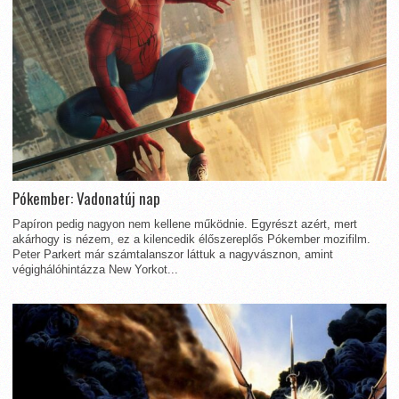
Pókember: Vadonatúj nap
Papíron pedig nagyon nem kellene működnie. Egyrészt azért, mert
akárhogy is nézem, ez a kilencedik élőszereplős Pókember mozifilm.
Peter Parkert már számtalanszor láttuk a nagyvásznon, amint
végighálóhintázza New Yorkot...