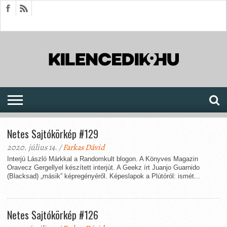
HÍREK
CIKKEK
MEGJELENÉSEK
AKTUÁLIS
SAJTÓARCHÍVUM
FÓRUM
SOROZATOK
Netes Sajtókörkép #129
2020. július 14. /
Farkas Dávid
Interjú László Márkkal a Randomkult blogon. A Könyves Magazin
Oravecz Gergellyel készített interjút. A Geekz írt Juanjo Guarnido
(Blacksad) „másik” képregényéről. Képeslapok a Plútóról: ismét...
Netes Sajtókörkép #126