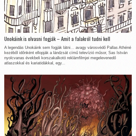
Unokáink is olvasni fogják – Amit a falakról tudni kell
A legendás Unokáink sem fogják látni… avagy városvédő Pallas Athéné
kezéből időnként ellopják a lándzsát című televízió műsor, Sas István
nyolcvanas évekbeli korszakalkotó reklámfilmjei megelevenedő
atlaszokkal és kariatidákkal, egy...