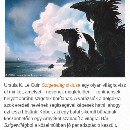
Ursula K. Le Guin
Szigetvilág
ciklusa
egy olyan világra visz
el minket, amelyet – nevének megfelelően – kontinensek
helyett apróbb szigetek borítanak. A varázslók a dolgokra
azok eredeti nevének segítségével képesek hatni, ahogy
ezt teszi hősünk, Kóbor, aki egy balul sikerült bűbájnak
köszönhetően egy Árnyékot szabadít a világra. Bár
Szigetvilág
ból a közelmúltban jó pár adaptáció készült,