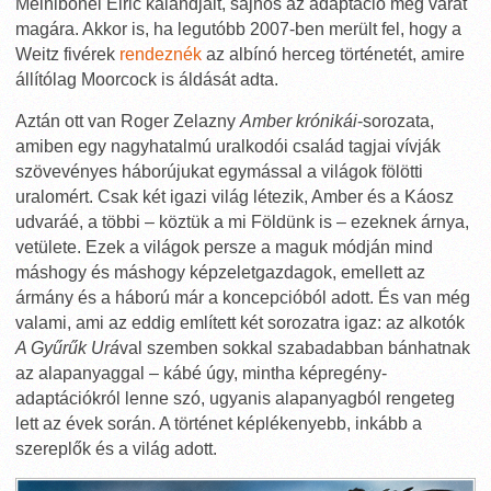
Melnibonéi Elric kalandjait, sajnos az adaptáció még várat
magára. Akkor is, ha legutóbb 2007-ben merült fel, hogy a
Weitz fivérek
rendeznék
az albínó herceg történetét, amire
állítólag Moorcock is áldását adta.
Aztán ott van Roger Zelazny
Amber krónikái
-sorozata,
amiben egy nagyhatalmú uralkodói család tagjai vívják
szövevényes háborújukat egymással a világok fölötti
uralomért. Csak két igazi világ létezik, Amber és a Káosz
udvaráé, a többi – köztük a mi Földünk is – ezeknek árnya,
vetülete. Ezek a világok persze a maguk módján mind
máshogy és máshogy képzeletgazdagok, emellett az
ármány és a háború már a koncepcióból adott. És van még
valami, ami az eddig említett két sorozatra igaz: az alkotók
A Gyűrűk Urá
val szemben sokkal szabadabban bánhatnak
az alapanyaggal – kábé úgy, mintha képregény-
adaptációkról lenne szó, ugyanis alapanyagból rengeteg
lett az évek során. A történet képlékenyebb, inkább a
szereplők és a világ adott.