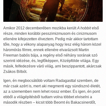
Amikor 2012 decemberében mozikba került
A hobbit
első
része, minden korábbi pesszimizmusom és cinizmusom
ellenére kifejezetten élveztem. Pedig már akkor tartottam
tőle, hogy a vékony alapanyag hogy lesz elég három közel
háromórás filmre, ennek ellenére elvarázsolt Martin
Freeman babós bája, a regény első néhány sorának szó
szerinti idézése, és, legfőképpen, Középfölde világa. Egy
másik, felfedezésre váró világ, ami beszippantott, akárcsak
Zsákos Bilbót.
Igen, én megbocsátóbb voltam Radagasttal szemben, de
már csak azért is, mert aki megmenti egy sündisznó életét,
az a szememben nem lehet rossz ember. És igen, én pont
ebből a világépítésből tudtam volna többet elviselni a
második részben – kicsit több Beornt és Bakacsinerdőt,