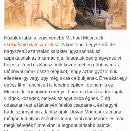
Közülük talán a legismertebb Michael Moorcock
Örökkévaló Bajnok
-ciklusa
. A koncepció egyszerű, de
nagyszerű: számtalan karakter ugyanannak az
aspektusnak az inkarnációja, feladatuk pedig egyensúlyt
hozni a Rend és Káosz örök küzdelmében (többnyire az
utóbbival mérik össze erejüket), hogy aztán győzelmük
ellenére így vagy úgy mégis csak elbukjanak. Erre akár egy
egész film franchise-t is lehetne építeni, de nem is ez
Moorcock legnagyobb erénye, hanem a fantáziadús tájak,
világok, közegek, melyek az agyunkba égnek. Elég
odatartani ezt a látványért felelős csapatnak, és hagyni,
hadd szárnyaljon a fantáziájuk. Ugyan Moorcock a maga
módján tud olyan zsémbes lenni, mint Alan Moore, és már
megkísérelték filmre vinni a legpopulárisabb bajnok,