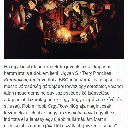
Ha egy kicsit időben közelebb jövünk, akkor kapásból
három írót is tudok említeni. Ugyan Sir Terry Pratchett
Korongvilág
-regényeiből a BBC már hármat is adaptált, és
most a városőrség gárdájából tervez egy sorozatot, valahol
talán megérdemelne egy tisztességes költségvetésű
adaptációt (kizárólag persze úgy, hogy megőrzi a szívét és
stílusát). Robin Hobb
Orgyilkos
-trilógiája megint csak
kézenfekvő, tekintve, hogy a
Trónok harcá
val együtt ez
indította el a fantasy egy újabb hullámát, ám Martin
ciklusával szemben jóval fókuszáltabb (hiszen „csupán”