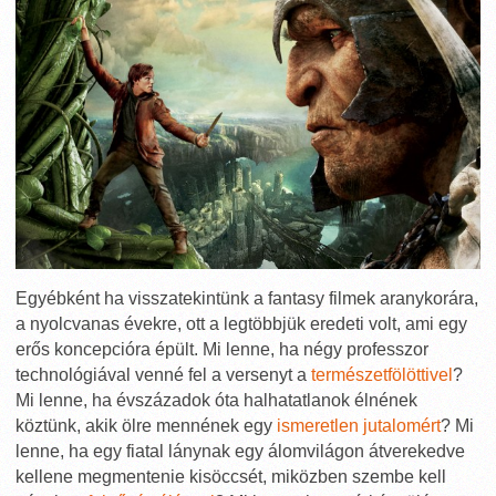
Egyébként ha visszatekintünk a fantasy filmek aranykorára,
a nyolcvanas évekre, ott a legtöbbjük eredeti volt, ami egy
erős koncepcióra épült. Mi lenne, ha négy professzor
technológiával venné fel a versenyt a
természetfölöttivel
?
Mi lenne, ha évszázadok óta halhatatlanok élnének
köztünk, akik ölre mennének egy
ismeretlen jutalomért
? Mi
lenne, ha egy fiatal lánynak egy álomvilágon átverekedve
kellene megmentenie kisöccsét, miközben szembe kell