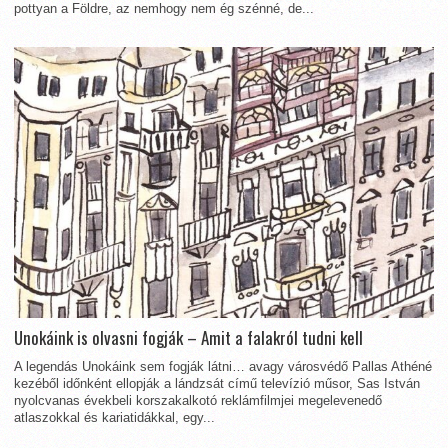
pottyan a Földre, az nemhogy nem ég szénné, de...
Unokáink is olvasni fogják – Amit a falakról tudni kell
A legendás Unokáink sem fogják látni… avagy városvédő Pallas Athéné
kezéből időnként ellopják a lándzsát című televízió műsor, Sas István
nyolcvanas évekbeli korszakalkotó reklámfilmjei megelevenedő
atlaszokkal és kariatidákkal, egy...