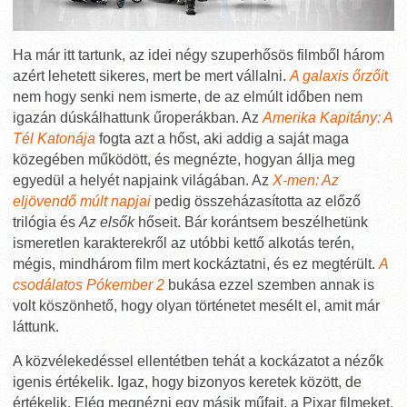
Ha már itt tartunk, az idei négy szuperhősös filmből három
azért lehetett sikeres, mert be mert vállalni.
A galaxis őrzői
t
nem hogy senki nem ismerte, de az elmúlt időben nem
igazán dúskálhattunk űroperákban. Az
Amerika Kapitány: A
Tél Katonája
fogta azt a hőst, aki addig a saját maga
közegében működött, és megnézte, hogyan állja meg
egyedül a helyét napjaink világában. Az
X-men: Az
eljövendő múlt napjai
pedig összeházasította az előző
trilógia és
Az elsők
hőseit. Bár korántsem beszélhetünk
ismeretlen karakterekről az utóbbi kettő alkotás terén,
mégis, mindhárom film mert kockáztatni, és ez megtérült.
A
csodálatos Pókember 2
bukása ezzel szemben annak is
volt köszönhető, hogy olyan történetet mesélt el, amit már
láttunk.
A közvélekedéssel ellentétben tehát a kockázatot a nézők
igenis értékelik. Igaz, hogy bizonyos keretek között, de
értékelik. Elég megnézni egy másik műfajt, a Pixar filmeket,