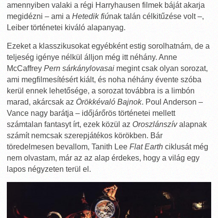
amennyiben valaki a régi Harryhausen filmek báját akarja
megidézni – ami a
Hetedik fiú
nak talán célkitűzése volt –,
Leiber történetei kiváló alapanyag.
Ezeket a klasszikusokat egyébként estig sorolhatnám, de a
teljeség igénye nélkül álljon még itt néhány. Anne
McCaffrey
Pern sárkánylovasai
megint csak olyan sorozat,
ami megfilmesítésért kiált, és noha néhány évente szóba
kerül ennek lehetősége, a sorozat továbbra is a limbón
marad, akárcsak az
Örökkévaló Bajnok
. Poul Anderson –
Vance nagy barátja – időjárőrös történetei mellett
számtalan fantasyt írt, ezek közül az
Oroszlánszív
alapnak
számít nemcsak szerepjátékos körökben. Bár
töredelmesen bevallom, Tanith Lee
Flat Earth
ciklusát még
nem olvastam, már az az alap érdekes, hogy a világ egy
lapos négyzeten terül el.