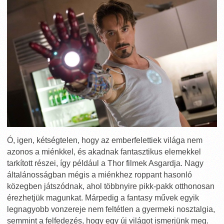
Ó, igen, kétségtelen, hogy az emberfelettiek világa nem
azonos a miénkkel, és akadnak fantasztikus elemekkel
tarkított részei, így például a Thor filmek Asgardja. Nagy
általánosságban mégis a miénkhez roppant hasonló
közegben játszódnak, ahol többnyire pikk-pakk otthonosan
érezhetjük magunkat. Márpedig a fantasy művek egyik
legnagyobb vonzereje nem feltétlen a gyermeki nosztalgia,
semmint a felfedezés, hogy egy új világot ismerjünk meg.