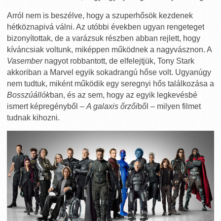
Arról nem is beszélve, hogy a szuperhősök kezdenek
hétköznapivá válni. Az utóbbi években ugyan rengeteget
bizonyítottak, de a varázsuk részben abban rejlett, hogy
kíváncsiak voltunk, miképpen működnek a nagyvásznon. A
Vasember
nagyot robbantott, de elfelejtjük, Tony Stark
akkoriban a Marvel egyik sokadrangú hőse volt. Ugyanúgy
nem tudtuk, miként működik egy seregnyi hős találkozása a
Bosszúállók
ban, és az sem, hogy az egyik legkevésbé
ismert képregényből –
A galaxis őrzői
ből – milyen filmet
tudnak kihozni.