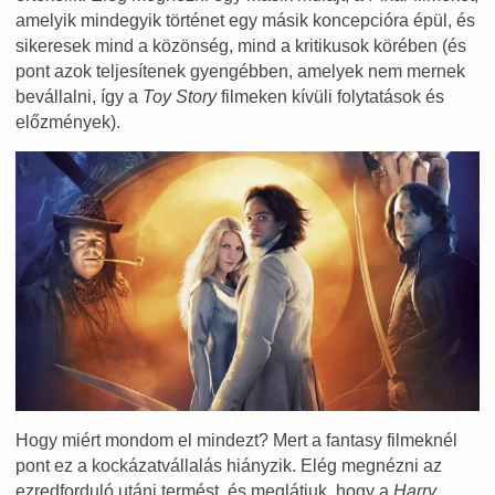
amelyik mindegyik történet egy másik koncepcióra épül, és
sikeresek mind a közönség, mind a kritikusok körében (és
pont azok teljesítenek gyengébben, amelyek nem mernek
bevállalni, így a
Toy Story
filmeken kívüli folytatások és
előzmények).
Hogy miért mondom el mindezt? Mert a fantasy filmeknél
pont ez a kockázatvállalás hiányzik. Elég megnézni az
ezredforduló utáni termést, és meglátjuk, hogy a
Harry