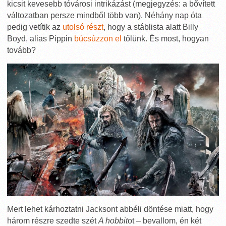
kicsit kevesebb tóvárosi intrikázást (megjegyzés: a bővített
változatban persze mindből több van). Néhány nap óta
pedig vetítik az
utolsó részt
, hogy a stáblista alatt Billy
Boyd, alias Pippin
búcsúzzon el
tőlünk. És most, hogyan
tovább?
Mert lehet kárhoztatni Jacksont abbéli döntése miatt, hogy
három részre szedte szét
A hobbit
ot – bevallom, én két