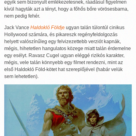
egyik sem bizonyult emlékezetesnek, ráadásul figyelmen
kívül hagyták azt a tényt, hogy a főhős bőre vörösesbarna,
nem pedig fehér.
Jack Vance
Haldokló Föld
je
ugyan talán túlontúl cinikus
Hollywood számára, és pikareszk regényfeldolgozás
helyett valószínűleg egy felvizezettebb verziót kapnák,
mégis, hihetetlen hangulatos közege miatt talán érdemelne
egy esélyt. Ravasz Cugel ugyan eléggé rizikós karakter,
mégis, vele talán könnyebb egy filmet rendezni, mint az
első Haldokló Föld-kötet hat szereplőjével (habár velük
sem lehetetlen).