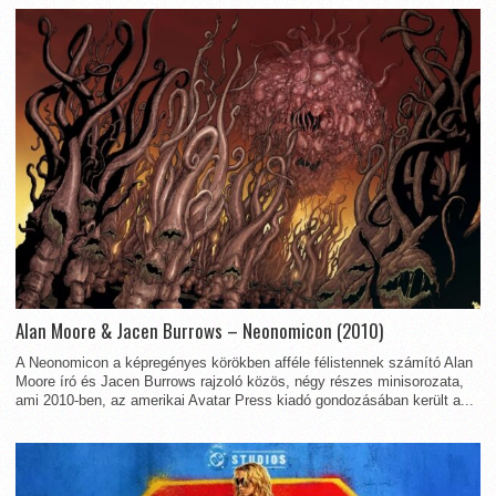
Alan Moore & Jacen Burrows – Neonomicon (2010)
A Neonomicon a képregényes körökben afféle félistennek számító Alan
Moore író és Jacen Burrows rajzoló közös, négy részes minisorozata,
ami 2010-ben, az amerikai Avatar Press kiadó gondozásában került a...