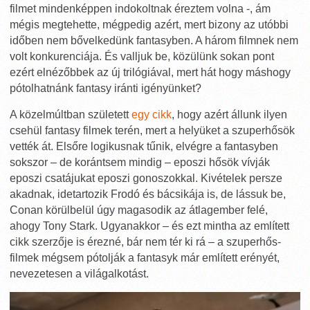
filmet mindenképpen indokoltnak éreztem volna -, ám
mégis megtehette, mégpedig azért, mert bizony az utóbbi
időben nem bővelkedünk fantasyben. A három filmnek nem
volt konkurenciája. És valljuk be, közülünk sokan pont
ezért elnézőbbek az új trilógiával, mert hát hogy máshogy
pótolhatnánk fantasy iránti igényünket?
A közelmúltban született
egy cikk
, hogy azért állunk ilyen
csehül fantasy filmek terén, mert a helyüket a szuperhősök
vették át. Elsőre logikusnak tűnik, elvégre a fantasyben
sokszor – de korántsem mindig – eposzi hősök vívják
eposzi csatájukat eposzi gonoszokkal. Kivételek persze
akadnak, idetartozik Frodó és bácsikája is, de lássuk be,
Conan körülbelül úgy magasodik az átlagember felé,
ahogy Tony Stark. Ugyanakkor – és ezt mintha az említett
cikk szerzője is érezné, bár nem tér ki rá – a szuperhős-
filmek mégsem pótolják a fantasyk már említett erényét,
nevezetesen a világalkotást.