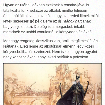
Ugyan az utóbbi időkben ezeknek a remake-jével is
találkozhattunk, sokszor az alkotók mintha teljesen
értetlenül álltak volna az előtt, hogy az eredeti filmek mitől
lettek sikeresek (jó példa erre az új
Titánok harcá
nak
baglyos jelenete). De elég is a morgásból, inkább
maradnék ez utóbbi vonulatnál, a könyvadaptációknál.
Merthogy rengeteg klasszikus van, amik megfilmesítésért
kiáltanak. Elég lenne az alkotóknak elmenni egy közeli
könyvesboltba, és szétnézni. Nem is kell nagyon agyalni
nagy koncepciókon, annyi akad belőlük a polcokon.