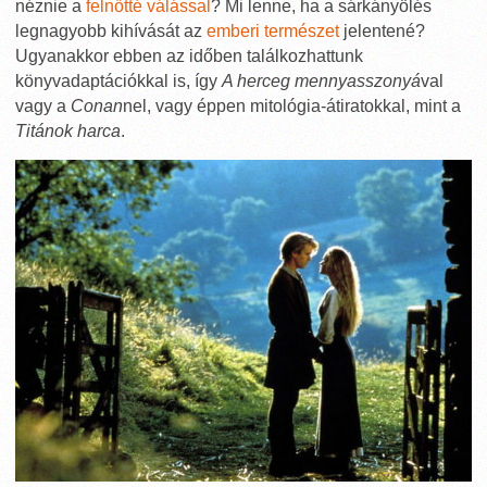
néznie a
felnőtté válással
? Mi lenne, ha a sárkányölés
legnagyobb kihívását az
emberi természet
jelentené?
Ugyanakkor ebben az időben találkozhattunk
könyvadaptációkkal is, így
A herceg mennyasszonyá
val
vagy a
Conan
nel, vagy éppen mitológia-átiratokkal, mint a
Titánok harca
.