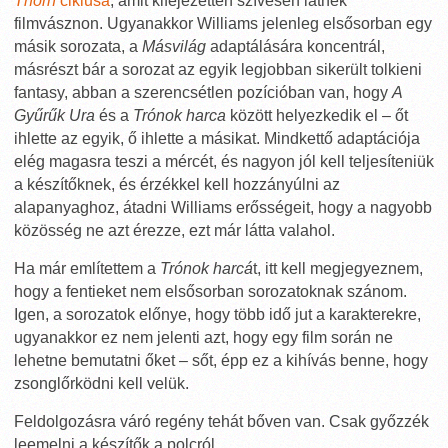
Thorn
ciklusa
, amit kifejezetten szívesen látnék
filmvásznon. Ugyanakkor Williams jelenleg elsősorban egy
másik sorozata, a
Másvilág
adaptálására koncentrál,
másrészt bár a sorozat az egyik legjobban sikerült tolkieni
fantasy, abban a szerencsétlen pozícióban van, hogy
A
Gyűrűk Ura
és a
Trónok harca
között helyezkedik el – őt
ihlette az egyik, ő ihlette a másikat. Mindkettő adaptációja
elég magasra teszi a mércét, és nagyon jól kell teljesíteniük
a készítőknek, és érzékkel kell hozzányúlni az
alapanyaghoz, átadni Williams erősségeit, hogy a nagyobb
közösség ne azt érezze, ezt már látta valahol.
Ha már említettem a
Trónok harcá
t, itt kell megjegyeznem,
hogy a fentieket nem elsősorban sorozatoknak szánom.
Igen, a sorozatok előnye, hogy több idő jut a karakterekre,
ugyanakkor ez nem jelenti azt, hogy egy film során ne
lehetne bemutatni őket – sőt, épp ez a kihívás benne, hogy
zsonglőrködni kell velük.
Feldolgozásra váró regény tehát bőven van. Csak győzzék
leemelni a készítők a polcról.