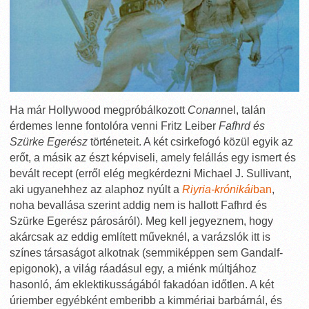
Ha már Hollywood megpróbálkozott
Conan
nel, talán
érdemes lenne fontolóra venni Fritz Leiber
Fafhrd és
Szürke Egerész
történeteit. A két csirkefogó közül egyik az
erőt, a másik az észt képviseli, amely felállás egy ismert és
bevált recept (erről elég megkérdezni Michael J. Sullivant,
aki ugyanehhez az alaphoz nyúlt a
Riyria-krónikái
ban
,
noha bevallása szerint addig nem is hallott Fafhrd és
Szürke Egerész párosáról). Meg kell jegyeznem, hogy
akárcsak az eddig említett műveknél, a varázslók itt is
színes társaságot alkotnak (semmiképpen sem Gandalf-
epigonok), a világ ráadásul egy, a miénk múltjához
hasonló, ám eklektikusságából fakadóan időtlen. A két
úriember egyébként emberibb a kimmériai barbárnál, és