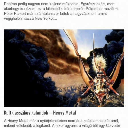
Papíron pedig nagyon nem kellene működnie. Egyrészt azért, mert
akárhogy is nézem, ez a kilencedik élőszereplős Pókember mozifilm.
Peter Parkert már számtalanszor láttuk a nagyvásznon, amint
végighálóhintázza New Yorkot...
Kultklasszikus kalandok – Heavy Metal
A Heavy Metal már a nyitójelenetében nem árul zsákbamacskát arról,
miként vélekedik a logikáról. Amikor ugyanis a világűrből egy Corvette