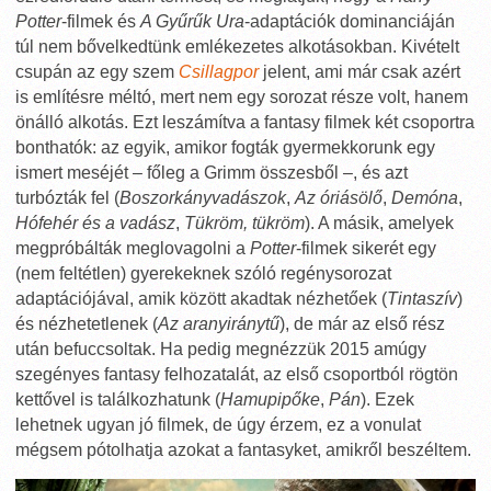
Potter
-filmek és
A Gyűrűk Ura
-adaptációk dominanciáján
túl nem bővelkedtünk emlékezetes alkotásokban. Kivételt
csupán az egy szem
Csillagpor
jelent, ami már csak azért
is említésre méltó, mert nem egy sorozat része volt, hanem
önálló alkotás. Ezt leszámítva a fantasy filmek két csoportra
bonthatók: az egyik, amikor fogták gyermekkorunk egy
ismert meséjét – főleg a Grimm összesből –, és azt
turbózták fel (
Boszorkányvadászok
,
Az óriásölő
,
Demóna
,
Hófehér és a vadász
,
Tükröm, tükröm
). A másik, amelyek
megpróbálták meglovagolni a
Potter
-filmek sikerét egy
(nem feltétlen) gyerekeknek szóló regénysorozat
adaptációjával, amik között akadtak nézhetőek (
Tintaszív
)
és nézhetetlenek (
Az aranyiránytű
), de már az első rész
után befuccsoltak. Ha pedig megnézzük 2015 amúgy
szegényes fantasy felhozatalát, az első csoportból rögtön
kettővel is találkozhatunk (
Hamupipőke
,
Pán
). Ezek
lehetnek ugyan jó filmek, de úgy érzem, ez a vonulat
mégsem pótolhatja azokat a fantasyket, amikről beszéltem.