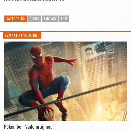
KATEGÓRIÁK:
CIKKEK
FANTASY
FILM
EZALATT A FŐOLDALON…
Pókember: Vadonatúj nap