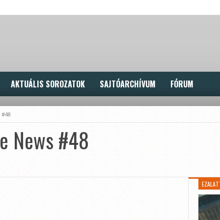
AKTUÁLIS SOROZATOK
SAJTÓARCHÍVUM
FÓRUM
 #48
se News #48
EZALAT