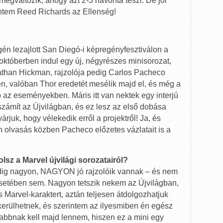
 megváltozik, ahogy azt 2-3 havonta teszi. De jól
ntem Reed Richards az Ellenség!
gén lezajlott San Diegó-i képregényfesztiválon a
 októberben indul egy új, négyrészes minisorozat,
nathan Hickman, rajzolója pedig Carlos Pacheco
igen, valóban Thor eredetét mesélik majd el, és még a
ap az eseményekben. Máris itt van nektek egy interjú
számít az Újvilágban, és ez lesz az első dobása
rjuk, hogy vélekedik erről a projektről! Ja, és
olvasás közben Pacheco előzetes vázlatait is a
lsz a Marvel újvilági sorozatairól?
ndig nagyon, NAGYON jó rajzolóik vannak – és nem
etében sem. Nagyon tetszik nekem az Újvilágban,
 Marvel-karaktert, aztán teljesen átdolgozhatjuk
erülhetnek, és szerintem az ilyesmiben én egész
abbnak kell majd lennem, hiszen ez a mini egy