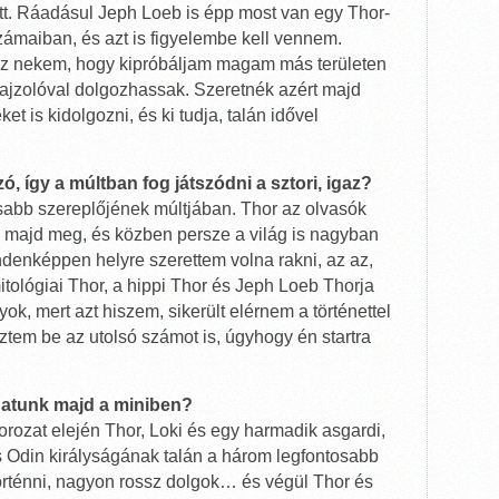
ott. Ráadásul Jeph Loeb is épp most van egy Thor-
ámaiban, és azt is figyelembe kell vennem.
ez nekem, hogy kipróbáljam magam más területen
 rajzolóval dolgozhassak. Szeretnék azért majd
ket is kidolgozni, és ki tudja, talán idővel
ó, így a múltban fog játszódni a sztori, igaz?
sabb szereplőjének múltjában. Thor az olvasók
ik majd meg, és közben persze a világ is nagyban
ndenképpen helyre szerettem volna rakni, az az,
ológiai Thor, a hippi Thor és Jeph Loeb Thorja
ok, mert azt hiszem, sikerült elérnem a történettel
eztem be az utolsó számot is, úgyhogy én startra
hatunk majd a miniben?
orozat elején Thor, Loki és egy harmadik asgardi,
s Odin királyságának talán a három legfontosabb
történni, nagyon rossz dolgok… és végül Thor és