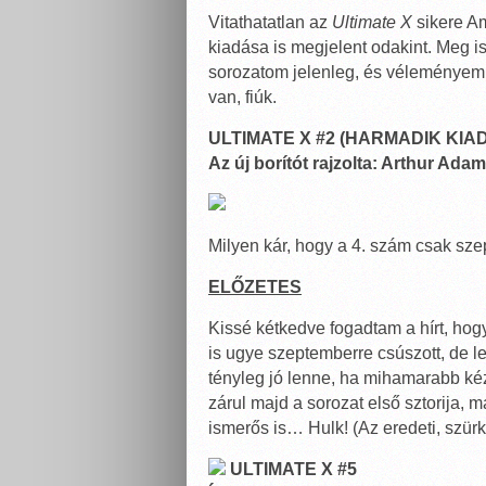
Vitathatatlan az
Ultimate X
sikere A
kiadása is megjelent odakint. Meg is
sorozatom jelenleg, és véleményem s
van, fiúk.
ULTIMATE X #2 (HARMADIK KIAD
Az új borítót rajzolta: Arthur Ada
Milyen kár, hogy a 4. szám csak sz
ELŐZETES
Kissé kétkedve fogadtam a hírt, hogy
is ugye szeptemberre csúszott, de l
tényleg jó lenne, ha mihamarabb ké
zárul majd a sorozat első sztorija, 
ismerős is… Hulk! (Az eredeti, szürk
ULTIMATE X #5