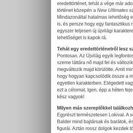
eredettörténet, tehát a vége már ad
történet közepén a
New Ultimates
sz
Mindazonáltal hatalmas lehetőség 
is, és persze hogy egy fantasztikus
egyszer teljesen új újvilági karaktere
lehetőséget is kapok rá.
Tehát egy eredettörténetről lesz sz
Pontosan. Az Újvilág egyik legfonto
szeme láttára nő majd fel és változ
megváltozik majd körülötte. Amit mi
hogy hogyan kapcsolódik össze a mit
egyetlen karakterben. Elégedett vagy
ezt a célomat. Igen, épp a héten fej
kész vagyok!
Milyen más szereplőkkel találkoz
Egyrészt természetesen Lokival. A s
Balder mind bajtársak és barátok, é
figurái. Aztán rossz dolgok kezdek 