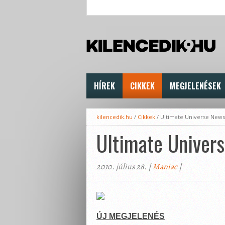
HÍREK
CIKKEK
MEGJELENÉSEK
kilencedik.hu
/
Cikkek
/
Ultimate Universe News
Ultimate Univer
2010. július 28. |
Maniac
|
ÚJ MEGJELENÉS