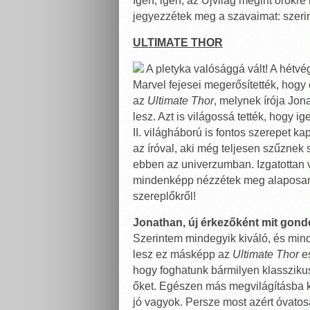
Igen, igen, az Újvilág megint örökre
jegyezzétek meg a szavaimat: szeri
ULTIMATE THOR
A pletyka valósággá vált! A hétvé
Marvel fejesei megerősítették, hogy
az
Ultimate Thor
, melynek írója Jo
lesz. Azt is világossá tették, hogy 
II. világháború is fontos szerepet k
az íróval, aki még teljesen szűznek 
ebben az univerzumban. Izgatottan vá
mindenképp nézzétek meg alaposan 
szereplőkről!
Jonathan, új érkezőként mit gondo
Szerintem mindegyik kiváló, és mi
lesz ez másképp az
Ultimate Thor
es
hogy foghatunk bármilyen klasszikus
őket. Egészen más megvilágításba k
jó vagyok. Persze most azért óvatos