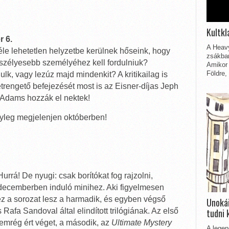
Kultkl
r 6.
A Heavy
e lehetetlen helyzetbe kerülnek hőseink, hogy
zsákbam
eszélyesebb személyéhez kell fordulniuk?
Amikor 
Földre,
lk, vagy lezúz majd mindenkit? A kritikailag is
etrengető befejezését most is az Eisner-díjas Jeph
ur Adams hozzák el nektek!
nyleg megjelenjen októberben!
urrá! De nyugi: csak borítókat fog rajzolni,
decemberben induló minihez. Aki figyelmesen
ez a sorozat lesz a harmadik, és egyben végső
Unokái
tudni 
Rafa Sandoval által elindított trilógiának. Az első
mrég ért véget, a második, az
Ultimate Mystery
A legen