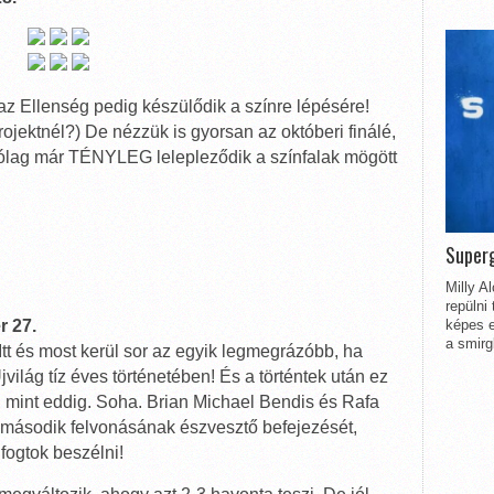
 az Ellenség pedig készülődik a színre lépésére!
ojektnél?) De nézzük is gyorsan az októberi finálé,
ítólag már TÉNYLEG lelepleződik a színfalak mögött
Superg
Milly A
repülni
r 27.
képes e
a smirg
! Itt és most kerül sor az egyik legmegrázóbb, ha
ilág tíz éves történetében! És a történtek után ez
 mint eddig. Soha. Brian Michael Bendis és Rafa
a második felvonásának észvesztő befejezését,
fogtok beszélni!