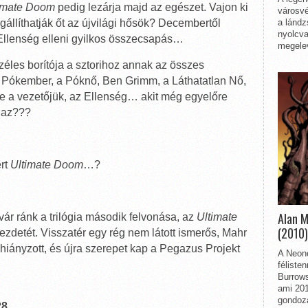
imate Doom
pedig lezárja majd az egészet. Vajon ki
városvé
a lándz
gállíthatják őt az újvilági hősök? Decembertől
nyolcva
z Ellenség elleni gyilkos összecsapás…
megelev
zéles borítója a sztorihoz annak az összes
, Pókember, a Póknő, Ben Grimm, a Láthatatlan Nő,
e a vezetőjük, az Ellenség… akit még egyelőre
t az???
ért
Ultimate Doom
…?
Alan 
vár ránk a trilógia második felvonása, az
Ultimate
(2010)
ezdetét. Visszatér egy rég nem látott ismerős, Mahr
iányzott, és újra szerepet kap a Pegazus Projekt
A Neon
féliste
Burrows
ami 201
gondozá
8.