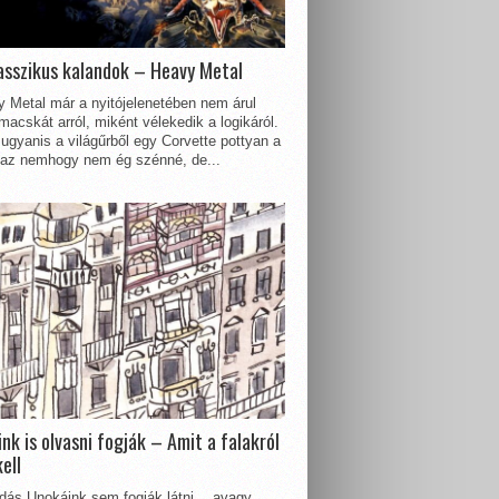
asszikus kalandok – Heavy Metal
 Metal már a nyitójelenetében nem árul
acskát arról, miként vélekedik a logikáról.
ugyanis a világűrből egy Corvette pottyan a
 az nemhogy nem ég szénné, de...
nk is olvasni fogják – Amit a falakról
kell
dás Unokáink sem fogják látni… avagy