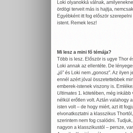
Loki olyanokká válnak, amilyenekn
ördögi terveit más is hajtja, nemcs
Egyébként itt fog először szerepelni 
istent. Remek lesz!
Mi lesz a mini fő témája?
Több is lesz. Először is ugye Thor é
Loki annak az ellentéte. De lényeg
„jó” és Loki nem „gonosz”. Az ilyen 
ennél azért jóval összetettebbek mi
emberek-istenek viszony is. Emlékez
Ultimates
1. kötetében, még inkább v
nélkül erőtlen volt. Aztán valahogy a
isten volt – de hogy miért, azt itt f
elvonatkoztatni a klasszikus Thortól, 
szerintem nem fog csalódni. Tudjuk
nagyon a klasszikustól – persze, v