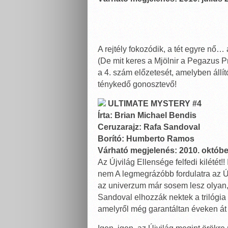
A rejtély fokozódik, a tét egyre nő…
(De mit keres a Mjölnir a Pegazus Pr
a 4. szám előzetesét, amelyben áll
ténykedő gonosztevő!
ULTIMATE MYSTERY #4
Írta: Brian Michael Bendis
Ceruzarajz: Rafa Sandoval
Borító: Humberto Ramos
Várható megjelenés: 2010. októbe
Az Újvilág Ellensége felfedi kilétét!
nem A legmegrázóbb fordulatra az Újv
az univerzum már sosem lesz olyan,
Sandoval elhozzák nektek a trilógi
amelyről még garantáltan éveken át 