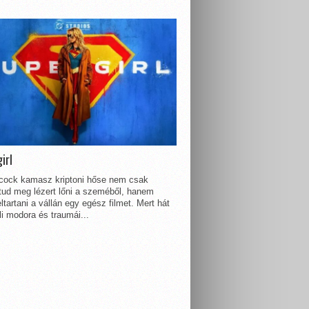
irl
lcock kamasz kriptoni hőse nem csak
 tud meg lézert lőni a szeméből, hanem
ltartani a vállán egy egész filmet. Mert hát
li modora és traumái...