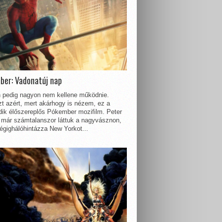
ber: Vadonatúj nap
 pedig nagyon nem kellene működnie.
t azért, mert akárhogy is nézem, ez a
dik élőszereplős Pókember mozifilm. Peter
 már számtalanszor láttuk a nagyvásznon,
égighálóhintázza New Yorkot...