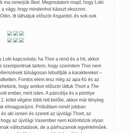
ek ma ismerjük őket. Megmutatom majd, hogy Loki
ak a vágy, hogy mindenhol káoszt okozzon.
Odin, itt láthatjuk először Asgardot, és sok-sok
s Loki kapcsolata: ha Thor a rend és a hit, akkor
es szempontnak tartom, hogy szerintem Thor nem
jellemzések túlságosan lebutítják a karaktereket –
ndketten. Fontos elem lesz még az apa-fiú és az
hetünk, hogy amikor először láttuk Thort a
The
olt ember, mint isten. A páncélja és a pörölye
 2. kötet végére több lett belőle, akkor már tényleg
ogjuk elmagyarázni. Próbáltam minél jobban
és aki ismeri és szereti az újvilági Thort, az
, hogy az újvilági Vasember nem különbözik olyan
annak változtatások, de a párhuzamok egyértelműek.