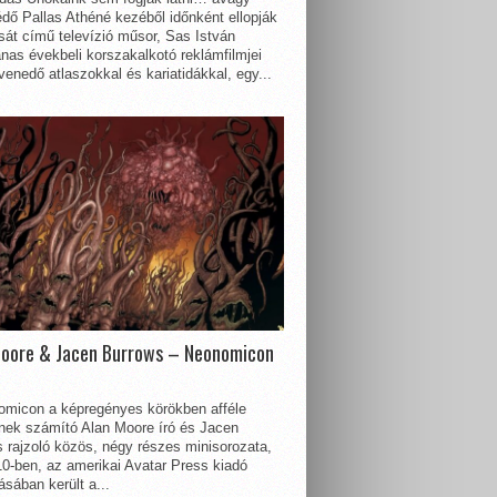
dő Pallas Athéné kezéből időnként ellopják
sát című televízió műsor, Sas István
nas évekbeli korszakalkotó reklámfilmjei
enedő atlaszokkal és kariatidákkal, egy...
Moore & Jacen Burrows – Neonomicon
omicon a képregényes körökben afféle
nnek számító Alan Moore író és Jacen
 rajzoló közös, négy részes minisorozata,
0-ben, az amerikai Avatar Press kiadó
sában került a...