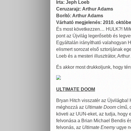
Írta: Jeph Loeb
Ceruzarajz: Arthur Adams
Borító: Arthur Adams
Várható megjelenés: 2010. októbe
És most következzen… HULK?! Mifél
pont az Újvilág legerősebb és legv
Egyáltalán irányítható valahogyan Hu
elismert sorozat első sztorijának eg
Loeb és a mesteri illusztrátor, Arth
És akkor most drukkoljunk, hogy té
ULTIMATE DOOM
Bryan Hitch visszatér az Újvilágba! H
méghozzá az
Ultimate Doom
című, 
követi az UUN-eket, az tudja, hogy 
felvonása a Brian Michael Bendis és 
felvonás, az
Ultimate Enemy
ugye ne