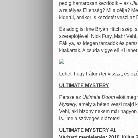
pedig hamarosan kezdődik – az
Ult
a rejtélyes Ellenség? Mi a célja? Me
kiderül, amikor is kezdetét veszi a
És addig is: íme Bryan Hitch szép, s
szereplőjével! Nick Fury, Mahr Vehl
Fáklya, az idegen támadók és persz
kitakartak. A csuda vigye el! Ki lehe
Lehet, hogy Fátum tér vissza, és ez
ULTIMATE MYSTERY
Persze az
Ultimate Doom
előtt még 
Mystery
, amely a héten veszi majd k
Vehl, aki bizony nekem már nagyon h
is. Íme a szöveges előzetes!
ULTIMATE MYSTERY #1
Várható megjelenés: 2010. július 2