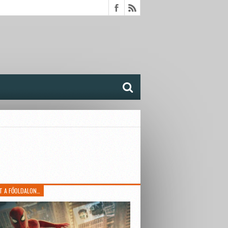
T A FŐOLDALON…