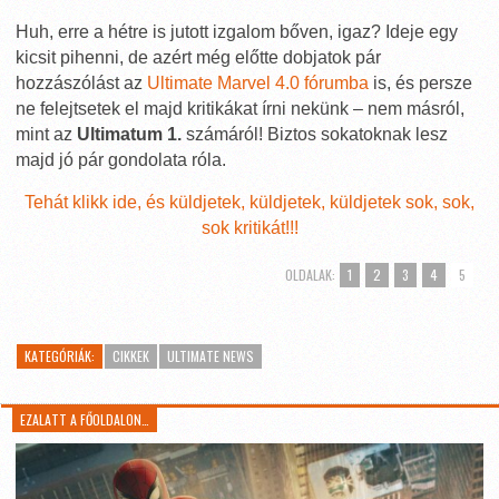
Huh, erre a hétre is jutott izgalom bőven, igaz? Ideje egy
kicsit pihenni, de azért még előtte dobjatok pár
hozzászólást az
Ultimate Marvel 4.0 fórumba
is, és persze
ne felejtsetek el majd kritikákat írni nekünk – nem másról,
mint az
Ultimatum 1.
számáról! Biztos sokatoknak lesz
majd jó pár gondolata róla.
Tehát klikk ide, és küldjetek, küldjetek, küldjetek sok, sok,
sok kritikát!!!
OLDALAK:
1
2
3
4
5
KATEGÓRIÁK:
CIKKEK
ULTIMATE NEWS
EZALATT A FŐOLDALON…