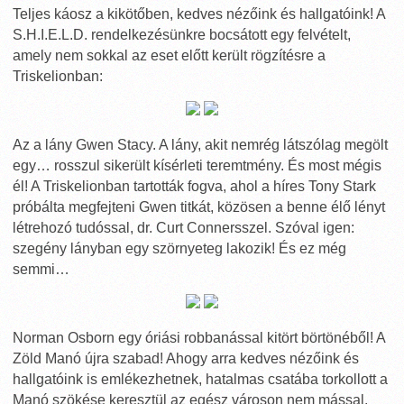
Teljes káosz a kikötőben, kedves nézőink és hallgatóink! A
S.H.I.E.L.D. rendelkezésünkre bocsátott egy felvételt,
amely nem sokkal az eset előtt került rögzítésre a
Triskelionban:
Az a lány Gwen Stacy. A lány, akit nemrég látszólag megölt
egy… rosszul sikerült kísérleti teremtmény. És most mégis
él! A Triskelionban tartották fogva, ahol a híres Tony Stark
próbálta megfejteni Gwen titkát, közösen a benne élő lényt
létrehozó tudóssal, dr. Curt Connersszel. Szóval igen:
szegény lányban egy szörnyeteg lakozik! És ez még
semmi…
Norman Osborn egy óriási robbanással kitört börtönéből! A
Zöld Manó újra szabad! Ahogy arra kedves nézőink és
hallgatóink is emlékezhetnek, hatalmas csatába torkollott a
Manó szökése keresztül az egész városon nem mással,