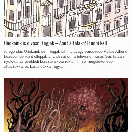
Unokáink is olvasni fogják – Amit a falakról tudni kell
A legendás Unokáink sem fogják látni… avagy városvédő Pallas Athéné
kezéből időnként ellopják a lándzsát című televízió műsor, Sas István
nyolcvanas évekbeli korszakalkotó reklámfilmjei megelevenedő
atlaszokkal és kariatidákkal, egy...