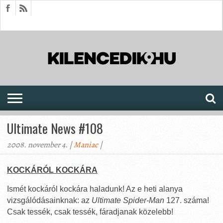
HÍREK
CIKKEK
MEGJELENÉSEK
AKTUÁLIS
SAJTÓARCHÍVUM
FÓRUM
SOROZATOK
Ultimate News #108
2008. november 4. |
Maniac
|
KOCKÁRÓL KOCKÁRA
Ismét kockáról kockára haladunk! Az e heti alanya
vizsgálódásainknak: az
Ultimate Spider-Man
127. száma!
Csak tessék, csak tessék, fáradjanak közelebb!