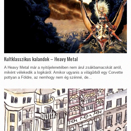
Kultklasszikus kalandok – Heavy Metal
A Heavy Metal már a nyitójelenetében nem árul zsákbamacskát arról,
miként vélekedik a logikáról. Amikor ugyanis a világűrből egy Corvette
pottyan a Földre, az nemhogy nem ég szénné, de...