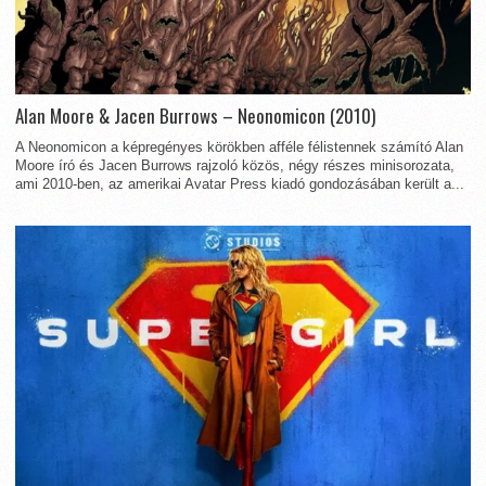
Alan Moore & Jacen Burrows – Neonomicon (2010)
A Neonomicon a képregényes körökben afféle félistennek számító Alan
Moore író és Jacen Burrows rajzoló közös, négy részes minisorozata,
ami 2010-ben, az amerikai Avatar Press kiadó gondozásában került a...