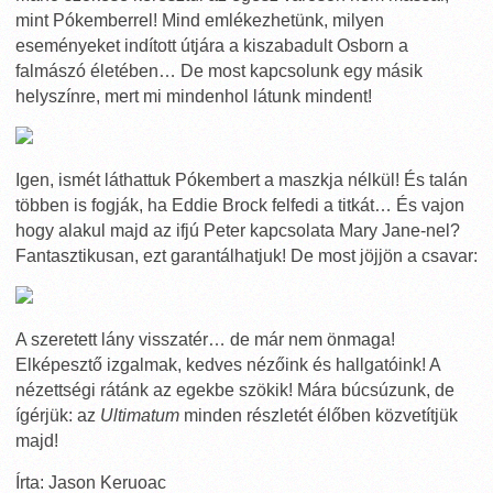
mint Pókemberrel! Mind emlékezhetünk, milyen
eseményeket indított útjára a kiszabadult Osborn a
falmászó életében… De most kapcsolunk egy másik
helyszínre, mert mi mindenhol látunk mindent!
Igen, ismét láthattuk Pókembert a maszkja nélkül! És talán
többen is fogják, ha Eddie Brock felfedi a titkát… És vajon
hogy alakul majd az ifjú Peter kapcsolata Mary Jane-nel?
Fantasztikusan, ezt garantálhatjuk! De most jöjjön a csavar:
A szeretett lány visszatér… de már nem önmaga!
Elképesztő izgalmak, kedves nézőink és hallgatóink! A
nézettségi rátánk az egekbe szökik! Mára búcsúzunk, de
ígérjük: az
Ultimatum
minden részletét élőben közvetítjük
majd!
Írta: Jason Keruoac