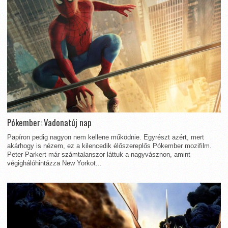
Pókember: Vadonatúj nap
Papíron pedig nagyon nem kellene működnie. Egyrészt azért, mert
akárhogy is nézem, ez a kilencedik élőszereplős Pókember mozifilm.
Peter Parkert már számtalanszor láttuk a nagyvásznon, amint
végighálóhintázza New Yorkot...