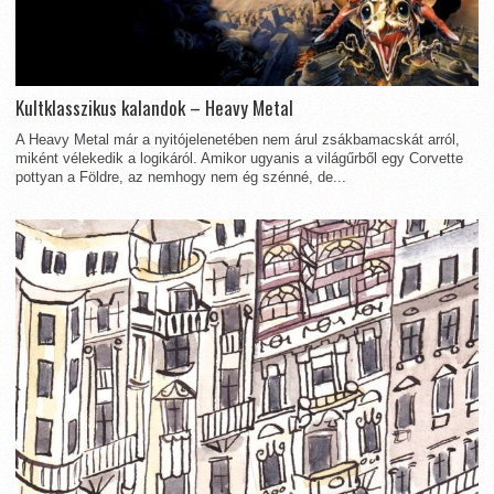
Kultklasszikus kalandok – Heavy Metal
A Heavy Metal már a nyitójelenetében nem árul zsákbamacskát arról,
miként vélekedik a logikáról. Amikor ugyanis a világűrből egy Corvette
pottyan a Földre, az nemhogy nem ég szénné, de...