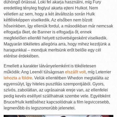
dühöngő óriással. Loki fel akarja használni, míg Fury
eredetileg tényleg foglyul akarta ejteni Hulkot. Nem
véletlen az sem, hogy a két átváltozás során Hulk
kétféleképpen viselkedik. Az elsőben nem bízott
hőseinkben, így ellenük fordul, a másodikban már nemcsak
elfogadja őket, de Banner is elfogadja őt, ennek
megfelelően ellenfél helyett szövetségesként viselkedik.
Magyarán tökéletes allegória arra, hogy mihez kezdjünk a
haragunkkal – mondjuk merítsünk erőt belőle egy cél
elérése érdekében.
Emellett a karakter látványelemként is tökéletesen
működik: Ang Leenél túlságosan
elszállt volt
, míg Leterrier
lehozta a földre
. Velük ellentétben Whedon megtalálta az
egyensúlyt, így hiteles pusztítás szempontjából. Gyors,
szívós, zabolátlan, az ugrásainak ereje van, az ellenfelei
pedig kevés eséllyel szállhatnak szembe vele. Egyébként
Bruce/Hulk kettőséhez kapcsolódnak a film legviccesebb,
legmenőbb és legszomorúbb jelenetei.