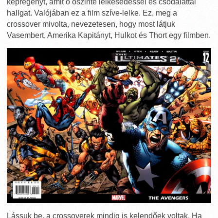
képregényt, amit ő őszinte lelkesedéssel és csodálattal
hallgat. Valójában ez a film szíve-lelke. Ez, meg a
crossover mivolta, nevezetesen, hogy most látjuk
Vasembert, Amerika Kapitányt, Hulkot és Thort egy filmben.
Lássuk be, a crossoverek mindig is kelendőek voltak. Ha