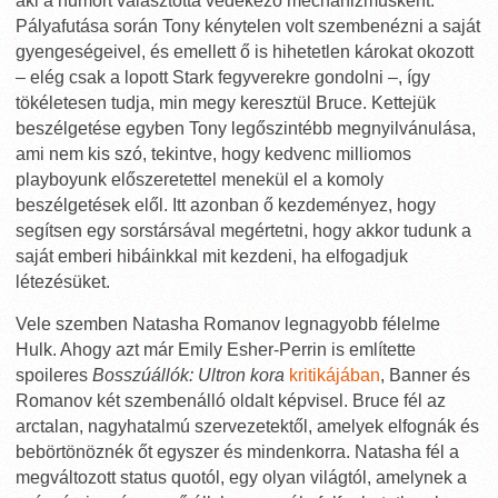
aki a humort választotta védekező mechanizmusként.
Pályafutása során Tony kénytelen volt szembenézni a saját
gyengeségeivel, és emellett ő is hihetetlen károkat okozott
– elég csak a lopott Stark fegyverekre gondolni –, így
tökéletesen tudja, min megy keresztül Bruce. Kettejük
beszélgetése egyben Tony legőszintébb megnyilvánulása,
ami nem kis szó, tekintve, hogy kedvenc milliomos
playboyunk előszeretettel menekül el a komoly
beszélgetések elől. Itt azonban ő kezdeményez, hogy
segítsen egy sorstársával megértetni, hogy akkor tudunk a
saját emberi hibáinkkal mit kezdeni, ha elfogadjuk
létezésüket.
Vele szemben Natasha Romanov legnagyobb félelme
Hulk. Ahogy azt már Emily Esher-Perrin is említette
spoileres
Bosszúállók: Ultron kora
kritikájában
, Banner és
Romanov két szembenálló oldalt képvisel. Bruce fél az
arctalan, nagyhatalmú szervezetektől, amelyek elfognák és
bebörtönöznék őt egyszer és mindenkorra. Natasha fél a
megváltozott status quotól, egy olyan világtól, amelynek a