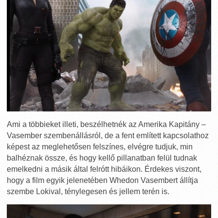
Ami a többieket illeti, beszélhetnék az Amerika Kapitány –
Vasember szembenállásról, de a fent említett kapcsolathoz
képest az meglehetősen felszínes, elvégre tudjuk, min
balhéznak össze, és hogy kellő pillanatban felül tudnak
emelkedni a másik által felrótt hibáikon. Érdekes viszont,
hogy a film egyik jelenetében Whedon Vasembert állítja
szembe Lokival, ténylegesen és jellem terén is.