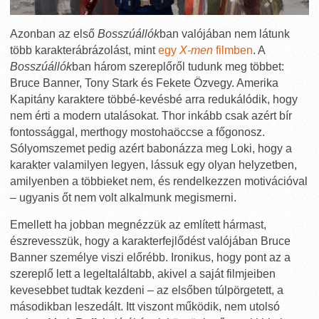
Azonban az első
Bosszúállók
ban valójában nem látunk
több karakterábrázolást, mint
egy
X-men
filmben
. A
Bosszúállók
ban három szereplőről tudunk meg többet:
Bruce Banner, Tony Stark és Fekete Özvegy. Amerika
Kapitány karaktere többé-kevésbé arra redukálódik, hogy
nem érti a modern utalásokat. Thor inkább csak azért bír
fontossággal, merthogy mostohaöccse a főgonosz.
Sólyomszemet pedig azért babonázza meg Loki, hogy a
karakter valamilyen legyen, lássuk egy olyan helyzetben,
amilyenben a többieket nem, és rendelkezzen motivációval
– ugyanis őt nem volt alkalmunk megismerni.
Emellett ha jobban megnézzük az említett hármast,
észrevesszük, hogy a karakterfejlődést valójában Bruce
Banner személye viszi előrébb. Ironikus, hogy pont az a
szereplő lett a legeltaláltabb, akivel a saját filmjeiben
kevesebbet tudtak kezdeni – az elsőben túlpörgetett, a
másodikban leszedált. Itt viszont működik, nem utolsó