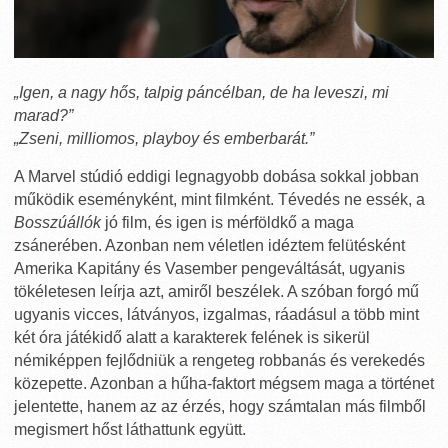
„Igen, a nagy hős, talpig páncélban, de ha leveszi, mi
marad?”
„Zseni, milliomos, playboy és emberbarát.”
A Marvel stúdió eddigi legnagyobb dobása sokkal jobban
működik eseményként, mint filmként. Tévedés ne essék, a
Bosszúállók
jó film, és igen is mérföldkő a maga
zsánerében. Azonban nem véletlen idéztem felütésként
Amerika Kapitány és Vasember pengeváltását, ugyanis
tökéletesen leírja azt, amiről beszélek. A szóban forgó mű
ugyanis vicces, látványos, izgalmas, ráadásul a több mint
két óra játékidő alatt a karakterek felének is sikerül
némiképpen fejlődniük a rengeteg robbanás és verekedés
közepette. Azonban a hűha-faktort mégsem maga a történet
jelentette, hanem az az érzés, hogy számtalan más filmből
megismert hőst láthattunk együtt.