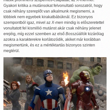
Gyakori kritika a mutánsokat felvonultató sorozatról, hogy
csak néhány szereplőt van alkalmunk megismerni, a
többiek nem egyebek kirakatbábúknál. Ez bizonyos
szempontból igaz, mivel az
X-men
mindig is előszeretettel
vonultatott fel kismillió mutánst akár csak néhány jelenet
erejéig, míg ezzel szemben az első
Bosszúállók
kizárólag
azokra a karakterekre korlátozódik, akiket már korábban
megismertünk, és ez a mértéktartás bizonyos szinten
megtérül.