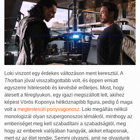
Loki viszont egy érdekes változáson ment keresztül. A
Thor
ban jóval visszafogottabb volt, és éppen emiatt
egyszerre hitelesebb és kevésbé erőteljes. Most, hogy
átesett a féreglyukon, egy igazi megszállott lett, akihez
képest Vörös Koponya hétköznapibb figura, pedig ő maga
volt a
megtestesült ponyvagonosz
. Loki megállás nélkül
monologizál olyan szupergonoszos témákról, minthogy az
emberiséget meg kell szabadítani a szabadságtól, meg
hogy az emberek valójában hangyák, akiket eltaposnak,
mert ez az élet rendje. Semmi olyasmi, amit ne olvastunk