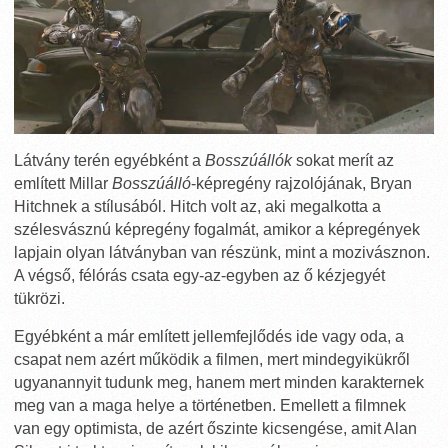
Látvány terén egyébként a
Bosszúállók
sokat merít az
említett Millar
Bosszúálló
-képregény rajzolójának, Bryan
Hitchnek a stílusából. Hitch volt az, aki megalkotta a
szélesvásznú képregény fogalmát, amikor a képregények
lapjain olyan látványban van részünk, mint a mozivásznon.
A végső, félórás csata egy-az-egyben az ő kézjegyét
tükrözi.
Egyébként a már említett jellemfejlődés ide vagy oda, a
csapat nem azért működik a filmen, mert mindegyikükről
ugyanannyit tudunk meg, hanem mert minden karakternek
meg van a maga helye a történetben. Emellett a filmnek
van egy optimista, de azért őszinte kicsengése, amit Alan