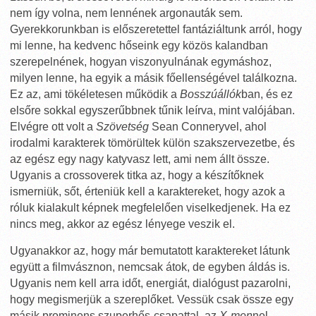
nem így volna, nem lennének argonauták sem.
Gyerekkorunkban is előszeretettel fantáziáltunk arról, hogy
mi lenne, ha kedvenc hőseink egy közös kalandban
szerepelnének, hogyan viszonyulnának egymáshoz,
milyen lenne, ha egyik a másik főellenségével találkozna.
Ez az, ami tökéletesen működik a
Bosszúállók
ban, és ez
elsőre sokkal egyszerűbbnek tűnik leírva, mint valójában.
Elvégre ott volt a
Szövetség
Sean Conneryvel, ahol
irodalmi karakterek tömörültek külön szakszervezetbe, és
az egész egy nagy katyvasz lett, ami nem állt össze.
Ugyanis a crossoverek titka az, hogy a készítőknek
ismerniük, sőt, érteniük kell a karaktereket, hogy azok a
róluk kialakult képnek megfelelően viselkedjenek. Ha ez
nincs meg, akkor az egész lényege veszik el.
Ugyanakkor az, hogy már bemutatott karaktereket látunk
együtt a filmvásznon, nemcsak átok, de egyben áldás is.
Ugyanis nem kell arra időt, energiát, dialógust pazarolni,
hogy megismerjük a szereplőket. Vessük csak össze egy
másik prominens szuperhős-csapattal, az
X-men
nel.