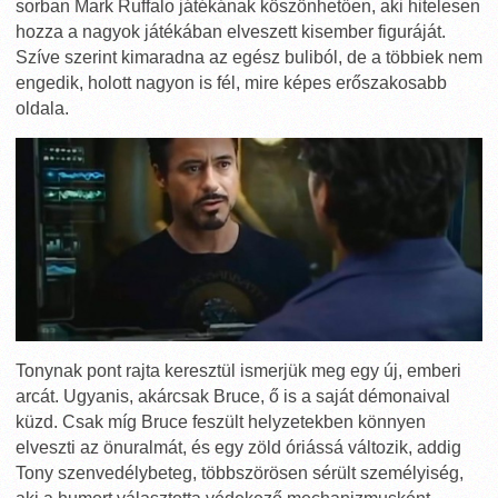
sorban Mark Ruffalo játékának köszönhetően, aki hitelesen
hozza a nagyok játékában elveszett kisember figuráját.
Szíve szerint kimaradna az egész buliból, de a többiek nem
engedik, holott nagyon is fél, mire képes erőszakosabb
oldala.
Tonynak pont rajta keresztül ismerjük meg egy új, emberi
arcát. Ugyanis, akárcsak Bruce, ő is a saját démonaival
küzd. Csak míg Bruce feszült helyzetekben könnyen
elveszti az önuralmát, és egy zöld óriássá változik, addig
Tony szenvedélybeteg, többszörösen sérült személyiség,