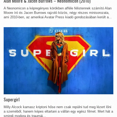
Alan Moore & Jacen Burrows – Neonomicon (2010)
A Neonomicon a képregényes körökben afféle félistennek számító Alan
Moore író és Jacen Burrows rajzoló közös, négy részes minisorozata,
ami 2010-ben, az amerikai Avatar Press kiadó gondozásában került a...
Supergirl
Milly Alcock kamasz kriptoni hőse nem csak repülni tud meg lézert lőni
a szeméből, hanem képes eltartani a vállán egy egész filmet. Mert hát a
smirgli modora és traumái...