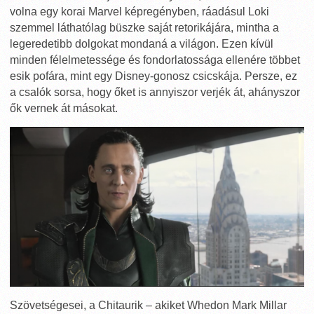
volna egy korai Marvel képregényben, ráadásul Loki
szemmel láthatólag büszke saját retorikájára, mintha a
legeredetibb dolgokat mondaná a világon. Ezen kívül
minden félelmetessége és fondorlatossága ellenére többet
esik pofára, mint egy Disney-gonosz csicskája. Persze, ez
a csalók sorsa, hogy őket is annyiszor verjék át, ahányszor
ők vernek át másokat.
Szövetségesei, a Chitaurik – akiket Whedon Mark Millar