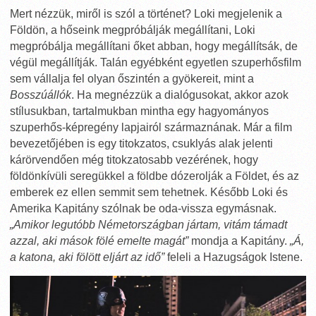
Mert nézzük, miről is szól a történet? Loki megjelenik a
Földön, a hőseink megpróbálják megállítani, Loki
megpróbálja megállítani őket abban, hogy megállítsák, de
végül megállítják. Talán egyébként egyetlen szuperhősfilm
sem vállalja fel olyan őszintén a gyökereit, mint a
Bosszúállók
. Ha megnézzük a dialógusokat, akkor azok
stílusukban, tartalmukban mintha egy hagyományos
szuperhős-képregény lapjairól származnának. Már a film
bevezetőjében is egy titokzatos, csuklyás alak jelenti
kárörvendően még titokzatosabb vezérének, hogy
földönkívüli seregükkel a földbe dózerolják a Földet, és az
emberek ez ellen semmit sem tehetnek. Később Loki és
Amerika Kapitány szólnak be oda-vissza egymásnak.
„Amikor legutóbb Németországban jártam, vitám támadt
azzal, aki mások fölé emelte magát”
mondja a Kapitány.
„Á,
a katona, aki fölött eljárt az idő”
feleli a Hazugságok Istene.