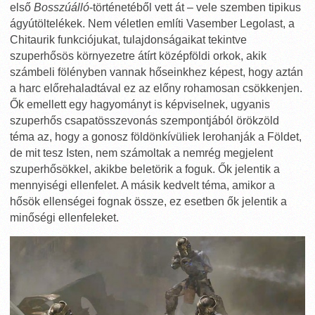
első
Bosszúálló
-történetéből vett át – vele szemben tipikus
ágyútöltelékek. Nem véletlen említi Vasember Legolast, a
Chitaurik funkciójukat, tulajdonságaikat tekintve
szuperhősös környezetre átírt középföldi orkok, akik
számbeli fölényben vannak hőseinkhez képest, hogy aztán
a harc előrehaladtával ez az előny rohamosan csökkenjen.
Ők emellett egy hagyományt is képviselnek, ugyanis
szuperhős csapatösszevonás szempontjából örökzöld
téma az, hogy a gonosz földönkívüliek lerohanják a Földet,
de mit tesz Isten, nem számoltak a nemrég megjelent
szuperhősökkel, akikbe beletörik a foguk. Ők jelentik a
mennyiségi ellenfelet. A másik kedvelt téma, amikor a
hősök ellenségei fognak össze, ez esetben ők jelentik a
minőségi ellenfeleket.