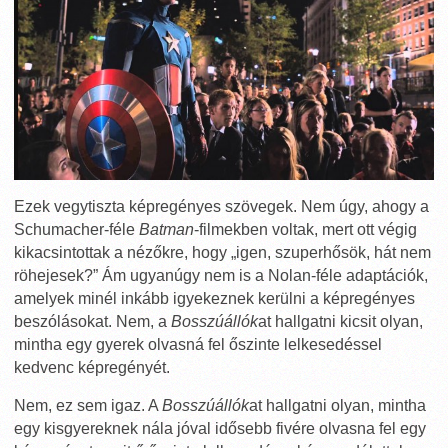
Ezek vegytiszta képregényes szövegek. Nem úgy, ahogy a
Schumacher-féle
Batman
-filmekben voltak, mert ott végig
kikacsintottak a nézőkre, hogy „igen, szuperhősök, hát nem
röhejesek?” Ám ugyanúgy nem is a Nolan-féle adaptációk,
amelyek minél inkább igyekeznek kerülni a képregényes
beszólásokat. Nem, a
Bosszúállók
at hallgatni kicsit olyan,
mintha egy gyerek olvasná fel őszinte lelkesedéssel
kedvenc képregényét.
Nem, ez sem igaz. A
Bosszúállók
at hallgatni olyan, mintha
egy kisgyereknek nála jóval idősebb fivére olvasna fel egy