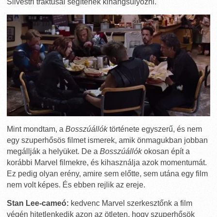
Silvestri traktusai segítenek kihangsúlyozni.
Mint mondtam, a
Bosszúállók
története egyszerű, és nem
egy szuperhősös filmet ismerek, amik önmagukban jobban
megállják a helyüket. De a
Bosszúállók
okosan épít a
korábbi Marvel filmekre, és kihasználja azok momentumát.
Ez pedig olyan erény, amire sem előtte, sem utána egy film
nem volt képes. És ebben rejlik az ereje.
Stan Lee-cameó:
kedvenc Marvel szerkesztőnk a film
végén hitetlenkedik azon az ötleten, hogy szuperhősök