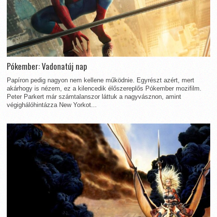
Pókember: Vadonatúj nap
Papíron pedig nagyon nem kellene működnie. Egyrészt azért, mert
akárhogy is nézem, ez a kilencedik élőszereplős Pókember mozifilm.
Peter Parkert már számtalanszor láttuk a nagyvásznon, amint
végighálóhintázza New Yorkot...