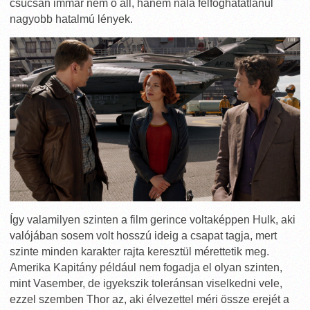
csúcsán immár nem ő áll, hanem nála felfoghatatlanul
nagyobb hatalmú lények.
Így valamilyen szinten a film gerince voltaképpen Hulk, aki
valójában sosem volt hosszú ideig a csapat tagja, mert
szinte minden karakter rajta keresztül mérettetik meg.
Amerika Kapitány például nem fogadja el olyan szinten,
mint Vasember, de igyekszik toleránsan viselkedni vele,
ezzel szemben Thor az, aki élvezettel méri össze erejét a