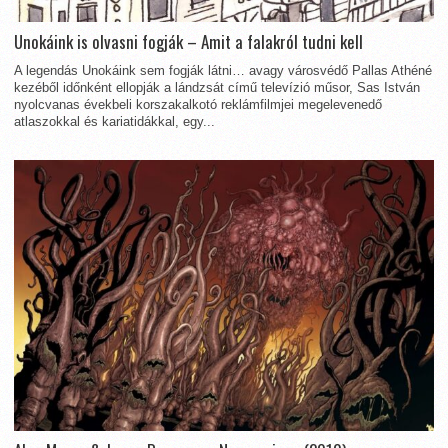
Unokáink is olvasni fogják – Amit a falakról tudni kell
A legendás Unokáink sem fogják látni… avagy városvédő Pallas Athéné
kezéből időnként ellopják a lándzsát című televízió műsor, Sas István
nyolcvanas évekbeli korszakalkotó reklámfilmjei megelevenedő
atlaszokkal és kariatidákkal, egy...