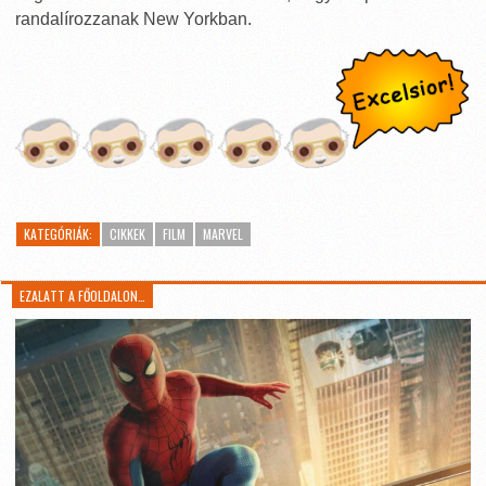
randalírozzanak New Yorkban.
KATEGÓRIÁK:
CIKKEK
FILM
MARVEL
EZALATT A FŐOLDALON…