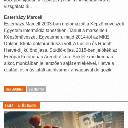
vizsgálata áll.
Esterházy Marcell
Esterházy Marcell 2003-ban diplomázott a Képzőművészeti
Egyetem Intermédia tanszékén. Tanult a marseille-i
Képzőművészeti Egyetemen, majd 2014-től az MKE
Doktori Iskola doktorandusza volt. A Lucien és Rudolf
Hervé-díj különdíjasa, Stúdió-díjas, 2015-ben jelölték az
Európai Fotóhónap Arendt-díjára. Sokféle médiumban
alkot, munkáiban jellemzően saját emlékeivel, illetve a
családi és más talált archívumok anyagaival dolgozik.
KATEGÓRIÁK:
ESEMÉNYEK
EZALATT A FŐOLDALON…