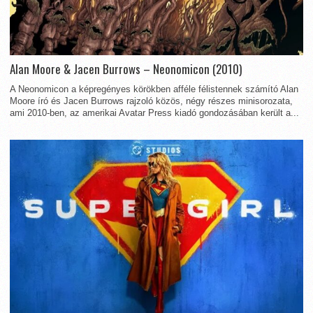
Alan Moore & Jacen Burrows – Neonomicon (2010)
A Neonomicon a képregényes körökben afféle félistennek számító Alan
Moore író és Jacen Burrows rajzoló közös, négy részes minisorozata,
ami 2010-ben, az amerikai Avatar Press kiadó gondozásában került a...