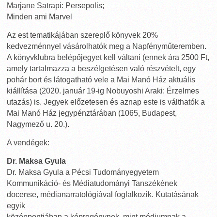
Marjane Satrapi: Persepolis;
Minden ami Marvel
Az est tematikájában szereplő könyvek 20%
kedvezménnyel vásárolhatók meg a Napfényműteremben.
A könyvklubra belépőjegyet kell váltani (ennek ára 2500 Ft,
amely tartalmazza a beszélgetésen való részvételt, egy
pohár bort és látogatható vele a Mai Manó Ház aktuális
kiállítása (2020. január 19-ig Nobuyoshi Araki: Érzelmes
utazás) is. Jegyek előzetesen és aznap este is válthatók a
Mai Manó Ház jegypénztárában (1065, Budapest,
Nagymező u. 20.).
A vendégek:
Dr. Maksa Gyula
Dr. Maksa Gyula a Pécsi Tudományegyetem
Kommunikáció- és Médiatudományi Tanszékének
docense, médianarratológiával foglalkozik. Kutatásának
egyik
középpontjában a képregénynek, mint médiumnak a