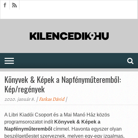
HÍREK
CIKKEK
MEGJELENÉSEK
AKTUÁLIS
SAJTÓARCHÍVUM
FÓRUM
SOROZATOK
Könyvek & Képek a Napfényműteremből:
Kép/regények
2020. január 8. |
Farkas Dávid
|
A Libri Kiadói Csoport és a Mai Manó Ház közös
programsorozatot indít
Könyvek & Képek a
Napfényműteremből
címmel. Havonta egyszer olyan
beszélgetőestet szerveznek, melyen egy-egy izgalmas,