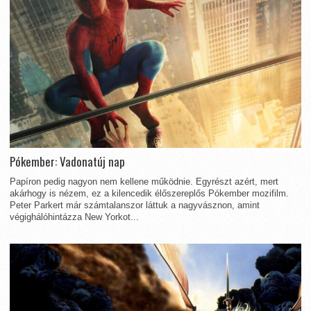
Pókember: Vadonatúj nap
Papíron pedig nagyon nem kellene működnie. Egyrészt azért, mert
akárhogy is nézem, ez a kilencedik élőszereplős Pókember mozifilm.
Peter Parkert már számtalanszor láttuk a nagyvásznon, amint
végighálóhintázza New Yorkot...