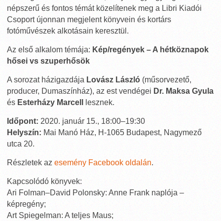
népszerű és fontos témát közelítenek meg a Libri Kiadói
Csoport újonnan megjelent könyvein és kortárs
fotóművészek alkotásain keresztül.
Az első alkalom témája:
Kép/regények – A hétköznapok
hősei vs szuperhősök
A sorozat házigazdája
Lovász László
(műsorvezető,
producer, Dumaszínház), az est vendégei
Dr. Maksa Gyula
és
Esterházy Marcell
lesznek.
Időpont:
2020. január 15., 18:00–19:30
Helyszín:
Mai Manó Ház, H-1065 Budapest, Nagymező
utca 20.
Részletek az
esemény Facebook oldalán
.
Kapcsolódó könyvek:
Ari Folman–David Polonsky: Anne Frank naplója –
képregény;
Art Spiegelman: A teljes Maus;