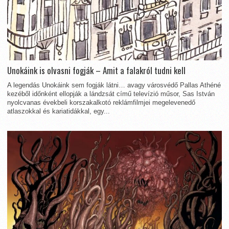
Unokáink is olvasni fogják – Amit a falakról tudni kell
A legendás Unokáink sem fogják látni… avagy városvédő Pallas Athéné
kezéből időnként ellopják a lándzsát című televízió műsor, Sas István
nyolcvanas évekbeli korszakalkotó reklámfilmjei megelevenedő
atlaszokkal és kariatidákkal, egy...