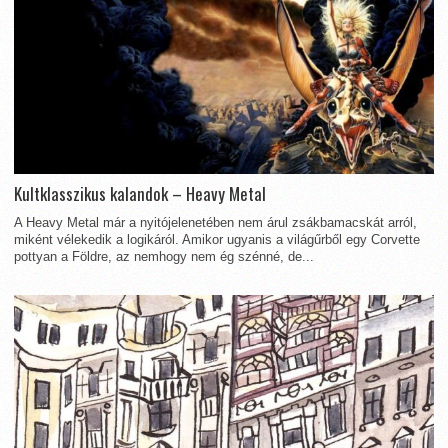
Kultklasszikus kalandok – Heavy Metal
A Heavy Metal már a nyitójelenetében nem árul zsákbamacskát arról,
miként vélekedik a logikáról. Amikor ugyanis a világűrből egy Corvette
pottyan a Földre, az nemhogy nem ég szénné, de...