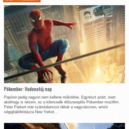
Pókember: Vadonatúj nap
Papíron pedig nagyon nem kellene működnie. Egyrészt azért, mert
akárhogy is nézem, ez a kilencedik élőszereplős Pókember mozifilm.
Peter Parkert már számtalanszor láttuk a nagyvásznon, amint
végighálóhintázza New Yorkot...