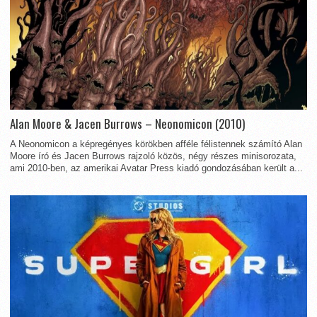
Alan Moore & Jacen Burrows – Neonomicon (2010)
A Neonomicon a képregényes körökben afféle félistennek számító Alan
Moore író és Jacen Burrows rajzoló közös, négy részes minisorozata,
ami 2010-ben, az amerikai Avatar Press kiadó gondozásában került a...