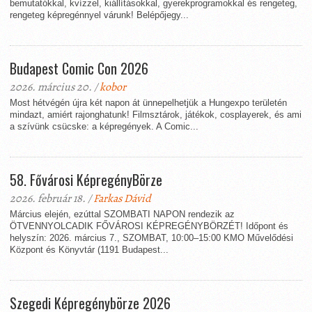
bemutatókkal, kvízzel, kiállításokkal, gyerekprogramokkal és rengeteg,
rengeteg képregénnyel várunk! Belépőjegy...
Budapest Comic Con 2026
2026. március 20. /
kobor
Most hétvégén újra két napon át ünnepelhetjük a Hungexpo területén
mindazt, amiért rajonghatunk! Filmsztárok, játékok, cosplayerek, és ami
a szívünk csücske: a képregények. A Comic...
58. Fővárosi KépregényBörze
2026. február 18. /
Farkas Dávid
Március elején, ezúttal SZOMBATI NAPON rendezik az
ÖTVENNYOLCADIK FŐVÁROSI KÉPREGÉNYBÖRZÉT! Időpont és
helyszín: 2026. március 7., SZOMBAT, 10:00–15:00 KMO Művelődési
Központ és Könyvtár (1191 Budapest...
Szegedi Képregénybörze 2026