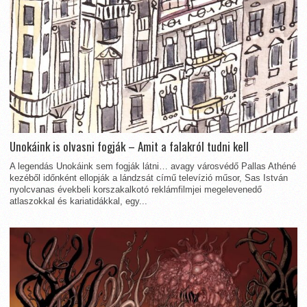
Unokáink is olvasni fogják – Amit a falakról tudni kell
A legendás Unokáink sem fogják látni… avagy városvédő Pallas Athéné
kezéből időnként ellopják a lándzsát című televízió műsor, Sas István
nyolcvanas évekbeli korszakalkotó reklámfilmjei megelevenedő
atlaszokkal és kariatidákkal, egy...