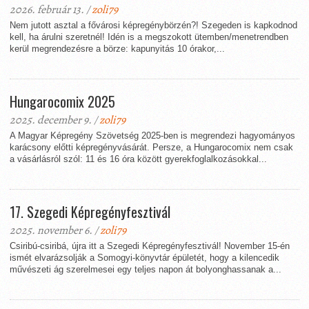
2026. február 13. /
zoli79
Nem jutott asztal a fővárosi képregénybörzén?! Szegeden is kapkodnod
kell, ha árulni szeretnél! Idén is a megszokott ütemben/menetrendben
kerül megrendezésre a börze: kapunyitás 10 órakor,...
Hungarocomix 2025
2025. december 9. /
zoli79
A Magyar Képregény Szövetség 2025-ben is megrendezi hagyományos
karácsony előtti képregényvásárát. Persze, a Hungarocomix nem csak
a vásárlásról szól: 11 és 16 óra között gyerekfoglalkozásokkal...
17. Szegedi Képregényfesztivál
2025. november 6. /
zoli79
Csiribú-csiribá, újra itt a Szegedi Képregényfesztivál! November 15-én
ismét elvarázsolják a Somogyi-könyvtár épületét, hogy a kilencedik
művészeti ág szerelmesei egy teljes napon át bolyonghassanak a...