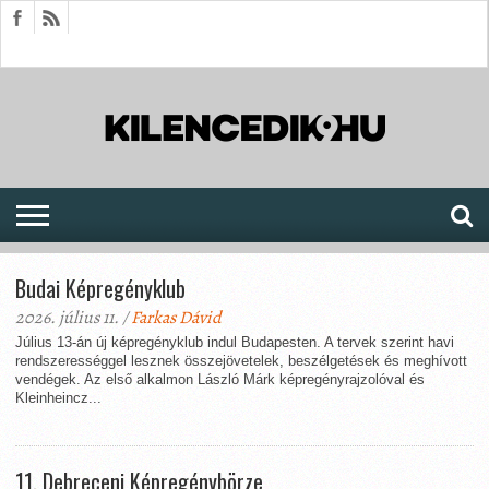
HÍREK
CIKKEK
MEGJELENÉSEK
AKTUÁLIS
SAJTÓARCHÍVUM
FÓRUM
SOROZATOK
Budai Képregényklub
2026. július 11. /
Farkas Dávid
Július 13-án új képregényklub indul Budapesten. A tervek szerint havi
rendszerességgel lesznek összejövetelek, beszélgetések és meghívott
vendégek. Az első alkalmon László Márk képregényrajzolóval és
Kleinheincz...
11. Debreceni Képregénybörze