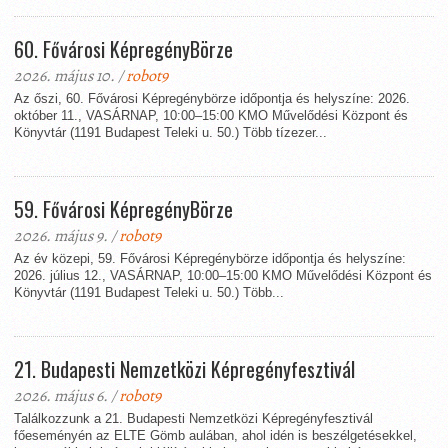
60. Fővárosi KépregényBörze
2026. május 10. /
robot9
Az őszi, 60. Fővárosi Képregénybörze időpontja és helyszíne: 2026.
október 11., VASÁRNAP, 10:00–15:00 KMO Művelődési Központ és
Könyvtár (1191 Budapest Teleki u. 50.) Több tízezer...
59. Fővárosi KépregényBörze
2026. május 9. /
robot9
Az év közepi, 59. Fővárosi Képregénybörze időpontja és helyszíne:
2026. július 12., VASÁRNAP, 10:00–15:00 KMO Művelődési Központ és
Könyvtár (1191 Budapest Teleki u. 50.) Több...
21. Budapesti Nemzetközi Képregényfesztivál
2026. május 6. /
robot9
Találkozzunk a 21. Budapesti Nemzetközi Képregényfesztivál
főeseményén az ELTE Gömb aulában, ahol idén is beszélgetésekkel,