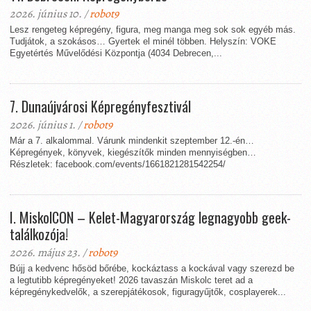
2026. június 10. /
robot9
Lesz rengeteg képregény, figura, meg manga meg sok sok egyéb más.
Tudjátok, a szokásos… Gyertek el minél többen. Helyszín: VOKE
Egyetértés Művelődési Központja (4034 Debrecen,...
7. Dunaújvárosi Képregényfesztivál
2026. június 1. /
robot9
Már a 7. alkalommal. Várunk mindenkit szeptember 12.-én…
Képregények, könyvek, kiegészítők minden mennyiségben…
Részletek: facebook.com/events/1661821281542254/
I. MiskolCON – Kelet-Magyarország legnagyobb geek-
találkozója!
2026. május 23. /
robot9
Bújj a kedvenc hősöd bőrébe, kockáztass a kockával vagy szerezd be
a legtutibb képregényeket! 2026 tavaszán Miskolc teret ad a
képregénykedvelők, a szerepjátékosok, figuragyűjtők, cosplayerek...