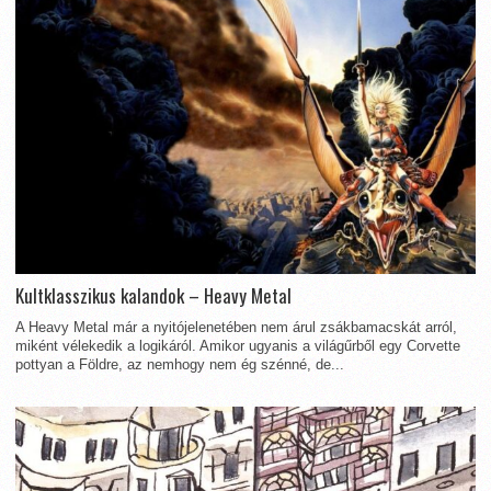
Kultklasszikus kalandok – Heavy Metal
A Heavy Metal már a nyitójelenetében nem árul zsákbamacskát arról,
miként vélekedik a logikáról. Amikor ugyanis a világűrből egy Corvette
pottyan a Földre, az nemhogy nem ég szénné, de...