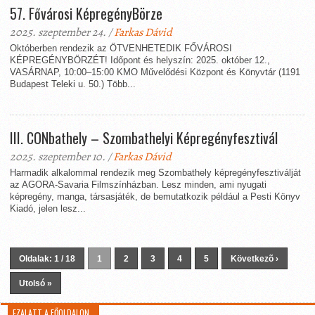
57. Fővárosi KépregényBörze
2025. szeptember 24. /
Farkas Dávid
Októberben rendezik az ÖTVENHETEDIK FŐVÁROSI
KÉPREGÉNYBÖRZÉT! Időpont és helyszín: 2025. október 12.,
VASÁRNAP, 10:00–15:00 KMO Művelődési Központ és Könyvtár (1191
Budapest Teleki u. 50.) Több...
III. CONbathely – Szombathelyi Képregényfesztivál
2025. szeptember 10. /
Farkas Dávid
Harmadik alkalommal rendezik meg Szombathely képregényfesztiválját
az AGORA-Savaria Filmszínházban. Lesz minden, ami nyugati
képregény, manga, társasjáték, de bemutatkozik például a Pesti Könyv
Kiadó, jelen lesz...
Oldalak: 1 / 18
1
2
3
4
5
Következõ ›
Utolsó »
EZALATT A FŐOLDALON…