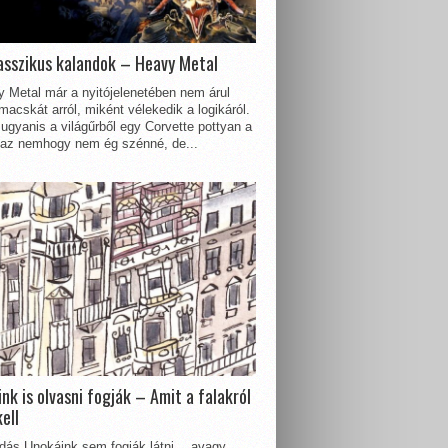
asszikus kalandok – Heavy Metal
 Metal már a nyitójelenetében nem árul
acskát arról, miként vélekedik a logikáról.
ugyanis a világűrből egy Corvette pottyan a
 az nemhogy nem ég szénné, de...
nk is olvasni fogják – Amit a falakról
kell
dás Unokáink sem fogják látni… avagy