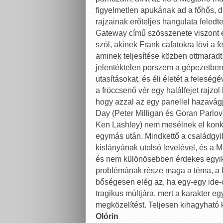
figyelmetlen apukának ad a főhős,
rajzainak erőteljes hangulata feledt
Gateway című szösszenete viszont eml
szól, akinek Frank cafatokra lövi a f
aminek teljesítése közben ottmaradt
jelentéktelen porszem a gépezetben,
utasításokat, és éli életét a felesé
a fröccsenő vér egy halálfejet rajzo
hogy azzal az egy panellel hazavágj
Day (Peter Milligan és Goran Parlov
Ken Lashley) nem mesélnek el konkr
egymás után. Mindkettő a családgyi
kislányának utolsó levelével, és a 
és nem különösebben érdekes egyik s
problémának része maga a téma, a k
bőségesen elég az, ha egy-egy ide-o
tragikus múltjára, mert a karakter eg
megközelítést. Teljesen kihagyható
Olórin