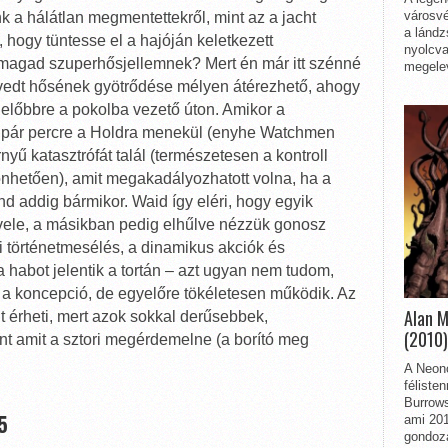
városvé
k a hálátlan megmentettekről, mint az a jacht
a lándz
, hogy tüntesse el a hajóján keletkezett
nyolcva
magad szuperhősjellemnek? Mert én már itt szénné
megelev
évedt hősének gyötrődése mélyen átérezhető, ahogy
 előbbre a pokolba vezető úton. Amikor a
lől pár percre a Holdra menekül (enyhe Watchmen
nyű katasztrófát talál (természetesen a kontroll
nhetően), amit megakadályozhatott volna, ha a
nd addig bármikor. Waid így eléri, hogy egyik
vele, a másikban pedig elhűlve nézzük gonosz
eri történetmesélés, a dinamikus akciók és
 habot jelentik a tortán – azt ugyan nem tudom,
a koncepció, de egyelőre tökéletesen működik. Az
Alan 
 érheti, mert azok sokkal derűsebbek,
(2010)
t amit a sztori megérdemelne (a borító meg
A Neon
féliste
Burrows
5
ami 201
gondozá