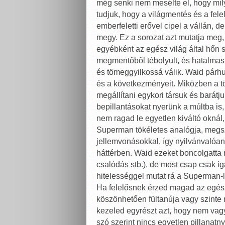
még senki nem mesélte el, hogy mi
tudjuk, hogy a világmentés és a fel
emberfeletti erővel cipel a vállán, 
megy. Ez a sorozat azt mutatja meg,
egyébként az egész világ által hőn s
megmentőből tébolyult, és hatalmas
és tömeggyilkossá válik. Waid párh
és a következményeit. Miközben a t
megállítani egykori társuk és barátj
bepillantásokat nyerünk a múltba is
nem ragad le egyetlen kiváltó oknál,
Superman tökéletes analógja, megsz
jellemvonásokkal, így nyilvánvalóan
háttérben. Waid ezeket boncolgatta 
csalódás stb.), de most csap csak i
hitelességgel mutat rá a Superman-lé
Ha felelősnek érzed magad az egész 
köszönhetően fültanúja vagy szinte 
kezeled egyrészt azt, hogy nem vag
szó szerint nincs egyetlen pillanat