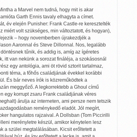
Mintha a Marvel nem tudná, hogy mit is akar
amióta Garth Ennis tavaly elhagyta a címet.
dát, év elején Punisher: Frank Castle-re keresztelték
 miért volt szükséges, min változtatott, és hogyan),
fejezik – hogy novemberben újrakezdjék a
son Aaronnal és Steve Dillonnal. Nos, legalább
ó döntésnek tűnik, és addig is, amíg az ígéretes
 itt van nekünk a sorozat fináléja, a szokásosnál
sz egy antológia, ami öt rövid sztorit tartalmaz,
nti téma, a főhős családjának évekkel korábbi
l. És bár neves írók is közreműködtek a
azán meggyőző. A legkorrektebb a Ghoul című
en egy korrupt zsaru Frank családjának véres
 meghalt) árulja az interneten, ami persze nem tetszik
gazdagodásban reménykedő eladót. Jól megírt,
er hangulatos rajzaival. A Dollsban (Tom Piccirilli
lleni merényletre készül, amikor kénytelen lesz
ak a szülei megtalálásában. Kicsit erőltetett a
jával húz, és így erőltetett a lecke is, amit a