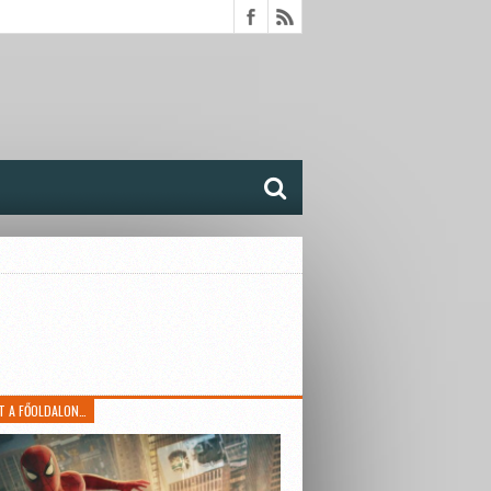
T A FŐOLDALON…