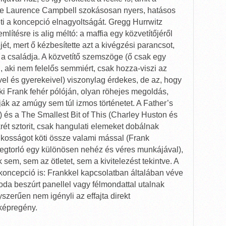
 de Laurence Campbell szokásosan nyers, hatásos
eti a koncepció elnagyoltságát. Gregg Hurrwitz
ítésre is alig méltó: a maffia egy közvetítőjéről
ejét, mert ő kézbesítette azt a kivégzési parancsot,
 a családja. A közvetítő szemszöge (ő csak egy
 aki nem felelős semmiért, csak hozza-viszi az
gével és gyerekeivel) viszonylag érdekes, de az, hogy
l ki Frank fehér pólóján, olyan röhejes megoldás,
ák az amúgy sem túl izmos történetet. A Father’s
) és a The Smallest Bit of This (Charley Huston és
ét sztorit, csak hangulati elemeket dobálnak
lkosságot köti össze valami mással (Frank
Megtorló egy különösen nehéz és véres munkájával),
em, sem az ötletet, sem a kivitelezést tekintve. A
oncepció is: Frankkel kapcsolatban általában véve
da beszúrt panellel vagy félmondattal utalnak
yszerűen nem igényli az effajta direkt
 képregény.