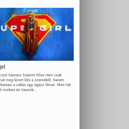
irl
lcock kamasz kriptoni hőse nem csak
 tud meg lézert lőni a szeméből, hanem
ltartani a vállán egy egész filmet. Mert hát
li modora és traumái...