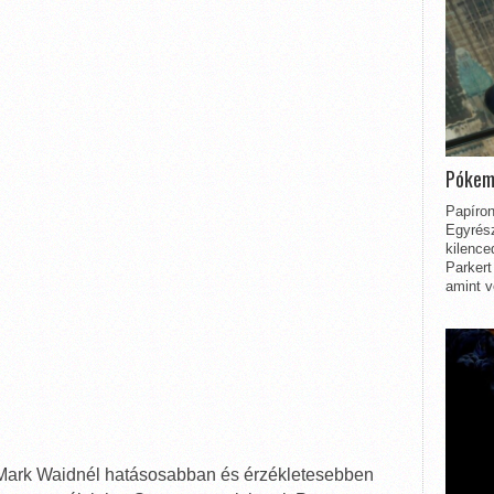
Pókem
Papíron
Egyrész
kilence
Parkert
amint v
Mark Waidnél hatásosabban és érzékletesebben