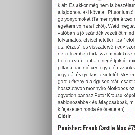
kiált. És akkor még nem is beszéltün
tulajdonos, aki követeli Plutoniumtól
golyónyomokat (Te mennyire érzed 
égettem volna a fickót). Waid megt
valóban a jó szándék vezeti őt mind
folyamatos, elviselhetetlen „zaj” e
utánérzés), és visszatérvén egy ször
nélküli emberi tudásszomjnak köszö
Földön van, jobban megértjük őt, mi
pillanatban mélyen együttérezzünk 
vigyorát és gyilkos tekintetét. Mest
gördülékeny dialógusok már „csak” a
hosszútávon mennyire életképes ez 
egyetlen panasz Peter Krause képeit
sablonosabbak és átlagosabbak, min
kifejezetten ronda és ötlettelen).
Olórin
Punisher: Frank Castle Max #7