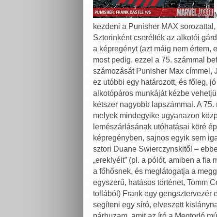
kezdeni a Punisher MAX sorozattal, 
Sztorinként cserélték az alkotói gár
a képregényt (azt máig nem értem, ez
most pedig, ezzel a 75. számmal be
számozását Punisher Max címmel, Ja
ez utóbbi egy határozott, és főleg, j
alkotópáros munkáját kézbe vehetjük,
kétszer nagyobb lapszámmal. A 75. ré
melyek mindegyike ugyanazon közpo
lemészárlásának utóhatásai köré épü
képregényben, sajnos egyik sem ig
sztori Duane Swierczynskitől – ebb
„ereklyéit” (pl. a pólót, amiben a fia
a főhősnek, és meglátogatja a meg
egyszerű, hatásos történet, Tomm Cok
tollából) Frank egy gengsztervezér e
segíteni egy síró, elveszett kislányn
párhuzam, amit az író a Megtorló múlt