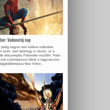
ber: Vadonatúj nap
 pedig nagyon nem kellene működnie.
t azért, mert akárhogy is nézem, ez a
dik élőszereplős Pókember mozifilm. Peter
 már számtalanszor láttuk a nagyvásznon,
égighálóhintázza New Yorkot...