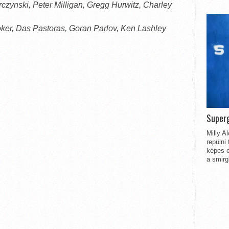
rczynski, Peter Milligan, Gregg Hurwitz, Charley
er, Das Pastoras, Goran Parlov, Ken Lashley
Superg
Milly A
repülni
képes e
a smirg