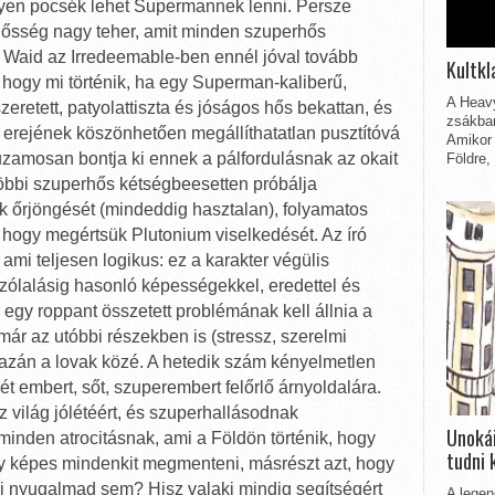
lyen pocsék lehet Supermannek lenni. Persze
elősség nagy teher, amit minden szuperhős
de Waid az Irredeemable-ben ennél jóval tovább
Kultkl
 hogy mi történik, ha egy Superman-kaliberű,
A Heavy
zeretett, patyolattiszta és jóságos hős bekattan, és
zsákbam
 erejének köszönhetően megállíthatatlan pusztítóvá
Amikor 
uzamosan bontja ki ennek a pálfordulásnak az okait
Földre,
öbbi szuperhős kétségbeesetten próbálja
uk őrjöngését (mindeddig hasztalan), folyamatos
, hogy megértsük Plutonium viselkedését. Az író
 ami teljesen logikus: ez a karakter végülis
ólalásig hasonló képességekkel, eredettel és
 egy roppant összetett problémának kell állnia a
már az utóbbi részekben is (stressz, szerelmi
gazán a lovak közé. A hetedik szám kényelmetlen
t embert, sőt, szuperembert felőrlő árnyoldalára.
világ jólétéért, és szuperhallásodnak
Unokái
minden atrocitásnak, ami a Földön történik, hogy
tudni 
y képes mindenkit megmenteni, másrészt azt, hogy
nyi nyugalmad sem? Hisz valaki mindig segítségért
A legen