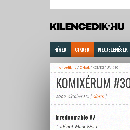
HÍREK
CIKKEK
MEGJELENÉSEK
kilencedik.hu
/
Cikkek
/
KOMIXÉRUM #30
KOMIXÉRUM #3
2009. október 22. |
olorin
|
Irredeemable #7
Történet: Mark Waid