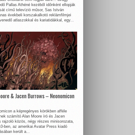
dő Pallas Athéné kezéből időnként ellopják
sát című televízió műsor, Sas István
nas évekbeli korszakalkotó reklámfilmjei
enedő atlaszokkal és kariatidákkal, egy...
Moore & Jacen Burrows – Neonomicon
omicon a képregényes körökben afféle
nnek számító Alan Moore író és Jacen
 rajzoló közös, négy részes minisorozata,
0-ben, az amerikai Avatar Press kiadó
sában került a...