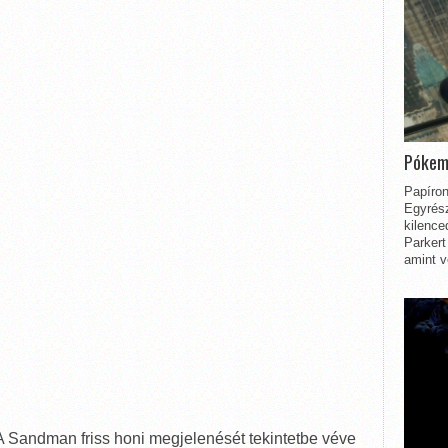
Pókem
Papíron
Egyrész
kilence
Parkert
amint v
A Sandman friss honi megjelenését tekintetbe véve