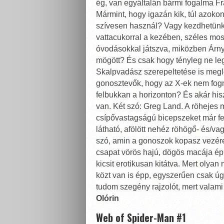
ég, van egyáltalán bármi fogalma Fr
Mármint, hogy igazán kik, túl azoko
szívesen használ? Vagy kezdhetünk 
vattacukorral a kezében, széles moso
óvodásokkal játszva, miközben Árnyé
mögött? És csak hogy tényleg ne le
Skalpvadász szerepeltetése is megl
gonosztevők, hogy az X-ek nem fog
felbukkan a horizonton? És akár hi
van. Két szó: Greg Land. A röhejes m
csípővastagságú bicepszeket már fe
látható, afölött nehéz röhögő- és/va
szó, amin a gonoszok kopasz vezére t
csapat vörös hajú, dögös macája épp 
kicsit erotikusan kitátva. Mert olya
közt van is épp, egyszerűen csak úg
tudom szegény rajzolót, mert valami
Olórin
Web of Spider-Man #1