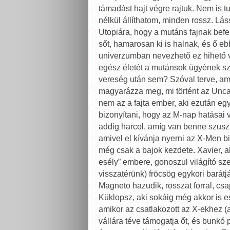
támadást hajt végre rajtuk. Nem is 
nélkül állíthatom, minden rossz. Lá
Utopiára, hogy a mutáns fajnak befe
sőt, hamarosan ki is halnak, és ő e
univerzumban nevezhető ez hihető vi
egész életét a mutánsok ügyének sz
vereség után sem? Szóval terve, amit
magyarázza meg, mi történt az Unc
nem az a fajta ember, aki ezután egy
bizonyítani, hogy az M-nap hatásai vi
addig harcol, amíg van benne szusz.
amivel el kívánja nyerni az X-Men b
még csak a bajok kezdete. Xavier, 
esély” embere, gonoszul világító 
visszatérünk) fröcsög egykori barátj
Magneto hazudik, rosszat forral, csap
Küklopsz, aki sokáig még akkor is e
amikor az csatlakozott az X-ekhez (
vállára téve támogatja őt, és bunkó 