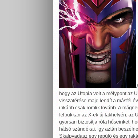
hogy az Utopia volt a mélypont az
visszatérése majd lendít a másfél é
inkább csak romlik tovább. A mágne
felbukkan az X-ek új lakhelyén, az U
gyorsan biztosítja róla hőseinket, h
hátsó szándékai. Így aztán beszélnek
Skalpvadász egy repülő és egy raká