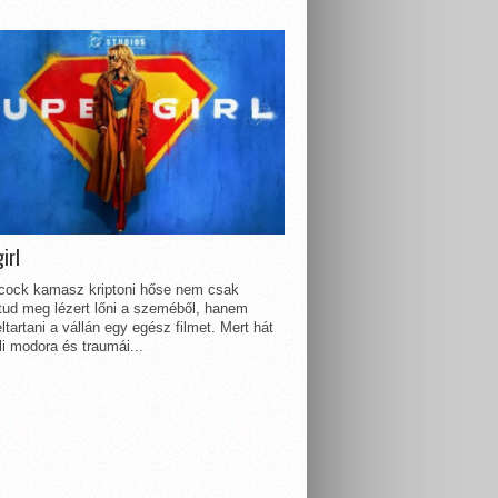
irl
lcock kamasz kriptoni hőse nem csak
 tud meg lézert lőni a szeméből, hanem
ltartani a vállán egy egész filmet. Mert hát
li modora és traumái...