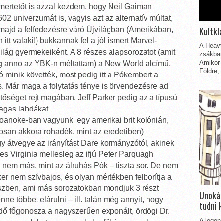
smertetőt is azzal kezdem, hogy Neil Gaiman
2 univerzumát is, vagyis azt az alternatív múltat,
Kultkl
majd a felfedezésre váró Újvilágban (Amerikában,
itt valaki!) bukkannak fel a jól ismert Marvel-
A Heavy
ilág gyermekeiként. A 8 részes alapsorozatot (amit
zsákbam
Amikor 
edig anno az YBK-n méltattam) a New World alcímű,
Földre,
ó minik követték, most pedig itt a Pókembert a
s. Már maga a folytatás ténye is örvendezésre ad
tőséget rejt magában. Jeff Parker pedig az a típusú
magas labdákat.
Roanoke-ban vagyunk, egy amerikai brit kolónián,
tosan akkora rohadék, mint az eredetiben)
y átvegye az irányítást Dare kormányzótól, akinek
pes Virginia mellesleg az ifjú Peter Parquagh
 nem más, mint az álruhás Pók – tiszta sor. De nem
ker nem szívbajos, és olyan mértékben felborítja a
részben, ami más sorozatokban mondjuk 3 részt
Unokái
enne többet elárulni – ill. talán még annyit, hogy
tudni 
ndő főgonosza a nagyszerűen exponált, ördögi Dr.
A legen