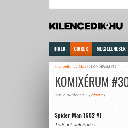
HÍREK
CIKKEK
MEGJELENÉSEK
kilencedik.hu
/
Cikkek
/
KOMIXÉRUM #30
KOMIXÉRUM #3
2009. október 22. |
olorin
|
Spider-Man 1602 #1
Történet: Jeff Parker