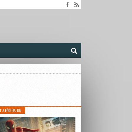
T A FŐOLDALON…