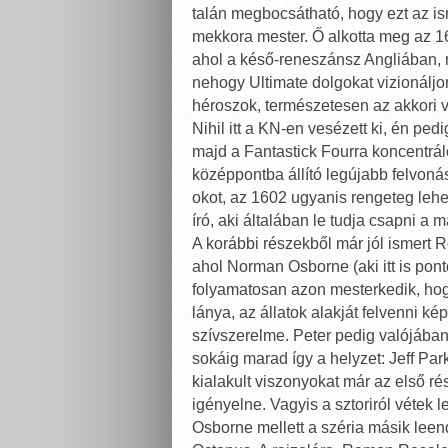
talán megbocsátható, hogy ezt az i
mekkora mester. Ő alkotta meg az 160
ahol a késő-reneszánsz Angliában, 
nehogy Ultimate dolgokat vizionáljon 
héroszok, természetesen az akkori v
Nihil itt a KN-en vesézett ki, én p
majd a Fantastick Fourra koncentrál
középpontba állító legújabb felvoná
okot, az 1602 ugyanis rengeteg lehe
író, aki általában le tudja csapni a 
A korábbi részekből már jól ismert 
ahol Norman Osborne (aki itt is pon
folyamatosan azon mesterkedik, hog
lánya, az állatok alakját felvenni ké
szívszerelme. Peter pedig valójában
sokáig marad így a helyzet: Jeff Par
kialakult viszonyokat már az első 
igényelne. Vagyis a sztoriról vétek l
Osborne mellett a széria másik lee