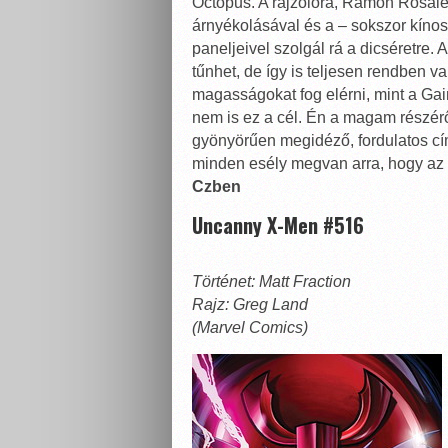
Octopus. A rajzolóra, Ramon Rosal
árnyékolásával és a – sokszor kínosa
paneljeivel szolgál rá a dicséretre
tűnhet, de így is teljesen rendben v
magasságokat fog elérni, mint a Ga
nem is ez a cél. Én a magam részéről
gyönyörűen megidéző, fordulatos cí
minden esély megvan arra, hogy az
Czben
Uncanny X-Men #516
Történet: Matt Fraction
Rajz: Greg Land
(Marvel Comics)