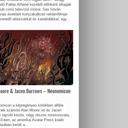
dő Pallas Athéné kezéből időnként ellopják
sát című televízió műsor, Sas István
nas évekbeli korszakalkotó reklámfilmjei
enedő atlaszokkal és kariatidákkal, egy...
Moore & Jacen Burrows – Neonomicon
omicon a képregényes körökben afféle
nnek számító Alan Moore író és Jacen
 rajzoló közös, négy részes minisorozata,
0-ben, az amerikai Avatar Press kiadó
sában került a...