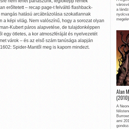
esre nem lehet panaszunk, legfőképp remek
városvé
n erőltetett – recap page-t felváltó flashback-
a lándz
. A mangás hatású arcábrázolása szokatlannak
nyolcva
megelev
an a képi világ. Nem valószínű, hogy a sorozat olyan
iman-Kubert páros alapvetése, de tulajdonképpen
 egy ötletes, a kor atmoszféráját és nyelvezetét
met várok – és az első szám tanúsága alapján
 1602: Spider-Mantől meg is kapom mindezt.
Alan 
(2010)
A Neon
féliste
Burrows
ami 201
gondozá