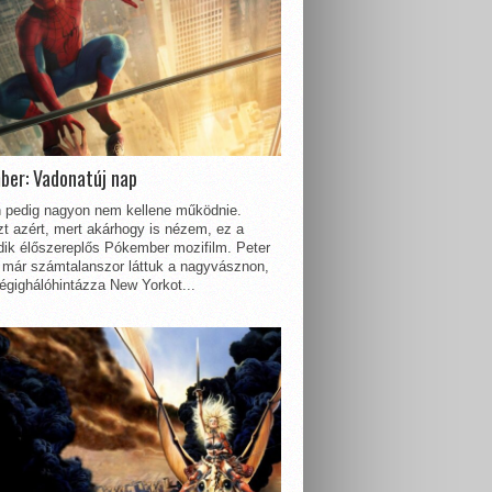
ber: Vadonatúj nap
 pedig nagyon nem kellene működnie.
t azért, mert akárhogy is nézem, ez a
dik élőszereplős Pókember mozifilm. Peter
 már számtalanszor láttuk a nagyvásznon,
égighálóhintázza New Yorkot...