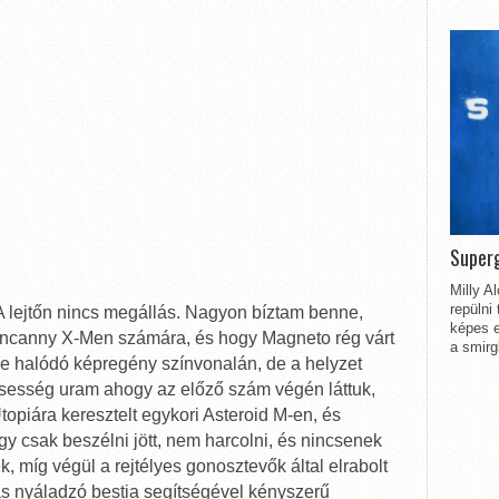
Superg
Milly A
repülni
A lejtőn nincs megállás. Nagyon bíztam benne,
képes e
 Uncanny X-Men számára, és hogy Magneto rég várt
a smirg
ve halódó képregény színvonalán, de a helyzet
sesség uram ahogy az előző szám végén láttuk,
topiára keresztelt egykori Asteroid M-en, és
ogy csak beszélni jött, nem harcolni, és nincsenek
, míg végül a rejtélyes gonosztevők által elrabolt
s nyáladzó bestia segítségével kényszerű