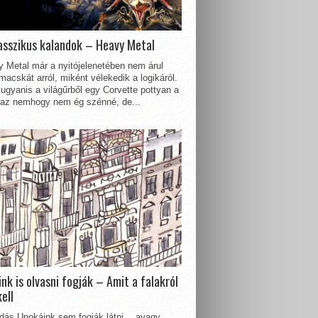
asszikus kalandok – Heavy Metal
 Metal már a nyitójelenetében nem árul
acskát arról, miként vélekedik a logikáról.
ugyanis a világűrből egy Corvette pottyan a
 az nemhogy nem ég szénné, de...
nk is olvasni fogják – Amit a falakról
kell
dás Unokáink sem fogják látni… avagy