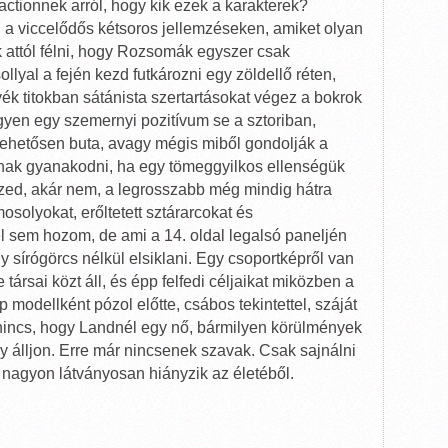
actionnek arról, hogy kik ezek a karakterek?
n a viccelődős kétsoros jellemzéseken, amiket olyan
attól félni, hogy Rozsomák egyszer csak
llyal a fején kezd futkározni egy zöldellő réten,
k titokban sátánista szertartásokat végez a bokrok
gyen egy szemernyi pozitívum se a sztoriban,
ehetősen buta, avagy mégis miből gondolják a
nak gyanakodni, ha egy tömeggyilkos ellenségük
szed, akár nem, a legrosszabb még mindig hátra
osolyokat, erőltetett sztárarcokat és
l sem hozom, de ami a 14. oldal legalsó paneljén
gy sírógörcs nélkül elsiklani. Egy csoportképről van
ársai közt áll, és épp felfedi céljaikat miközben a
modellként pózol előtte, csábos tekintettel, száját
n nincs, hogy Landnél egy nő, bármilyen körülmények
y álljon. Erre már nincsenek szavak. Csak sajnálni
 nagyon látványosan hiányzik az életéből.