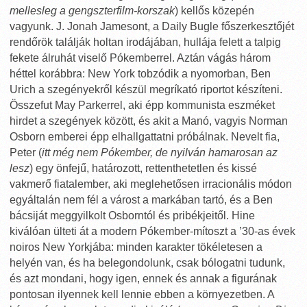
mellesleg a gengszterfilm-korszak
) kellős közepén
vagyunk. J. Jonah Jamesont, a Daily Bugle főszerkesztőjét
rendőrök találják holtan irodájában, hullája felett a talpig
fekete álruhát viselő Pókemberrel. Aztán vágás három
héttel korábbra: New York tobzódik a nyomorban, Ben
Urich a szegényekről készül megríkató riportot készíteni.
Összefut May Parkerrel, aki épp kommunista eszméket
hirdet a szegények között, és akit a Manó, vagyis Norman
Osborn emberei épp elhallgattatni próbálnak. Nevelt fia,
Peter (
itt még nem Pókember, de nyilván hamarosan az
lesz
) egy önfejű, határozott, rettenthetetlen és kissé
vakmerő fiatalember, aki meglehetősen irracionális módon
egyáltalán nem fél a várost a markában tartó, és a Ben
bácsiját meggyilkolt Osborntól és pribékjeitől. Hine
kiválóan ülteti át a modern Pókember-mítoszt a ’30-as évek
noiros New Yorkjába: minden karakter tökéletesen a
helyén van, és ha belegondolunk, csak bólogatni tudunk,
és azt mondani, hogy igen, ennek és annak a figurának
pontosan ilyennek kell lennie ebben a környezetben. A