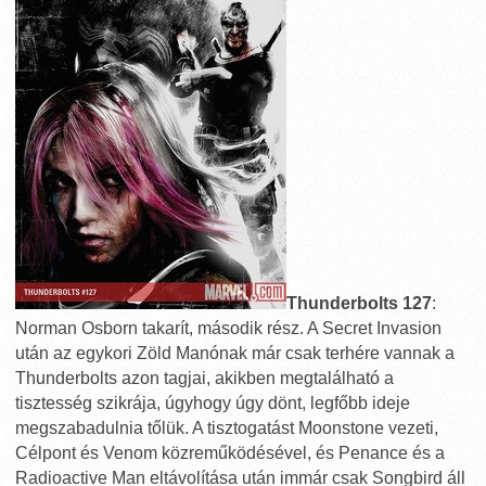
Thunderbolts 127
:
Norman Osborn takarít, második rész. A Secret Invasion
után az egykori Zöld Manónak már csak terhére vannak a
Thunderbolts azon tagjai, akikben megtalálható a
tisztesség szikrája, úgyhogy úgy dönt, legfőbb ideje
megszabadulnia tőlük. A tisztogatást Moonstone vezeti,
Célpont és Venom közreműködésével, és Penance és a
Radioactive Man eltávolítása után immár csak Songbird áll