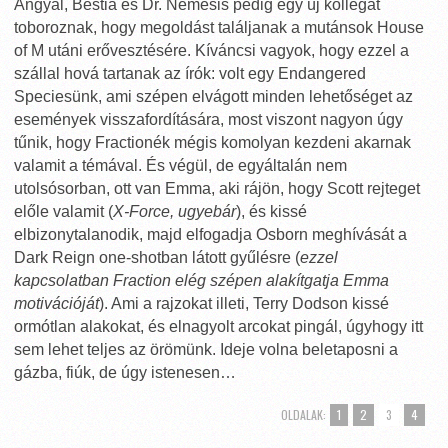
Angyal, Bestia és Dr. Nemesis pedig egy új kollégát
toboroznak, hogy megoldást találjanak a mutánsok House
of M utáni erővesztésére. Kíváncsi vagyok, hogy ezzel a
szállal hová tartanak az írók: volt egy Endangered
Speciesünk, ami szépen elvágott minden lehetőséget az
események visszafordítására, most viszont nagyon úgy
tűnik, hogy Fractionék mégis komolyan kezdeni akarnak
valamit a témával. És végül, de egyáltalán nem
utolsósorban, ott van Emma, aki rájön, hogy Scott rejteget
előle valamit (
X-Force, ugyebár
), és kissé
elbizonytalanodik, majd elfogadja Osborn meghívását a
Dark Reign one-shotban látott gyűlésre (
ezzel
kapcsolatban Fraction elég szépen alakítgatja Emma
motivációját
). Ami a rajzokat illeti, Terry Dodson kissé
ormótlan alakokat, és elnagyolt arcokat pingál, úgyhogy itt
sem lehet teljes az örömünk. Ideje volna beletaposni a
gázba, fiúk, de úgy istenesen…
OLDALAK:
1
2
3
4