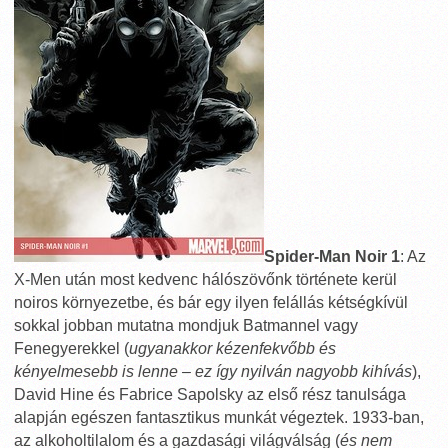
Spider-Man Noir 1
: Az
X-Men után most kedvenc hálószövőnk története kerül
noiros környezetbe, és bár egy ilyen felállás kétségkívül
sokkal jobban mutatna mondjuk Batmannel vagy
Fenegyerekkel (
ugyanakkor kézenfekvőbb és
kényelmesebb is lenne – ez így nyilván nagyobb kihívás
),
David Hine és Fabrice Sapolsky az első rész tanulsága
alapján egészen fantasztikus munkát végeztek. 1933-ban,
az alkoholtilalom és a gazdasági világválság (
és nem