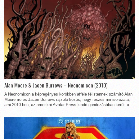
Alan Moore & Jacen Burrows – Neonomicon (2010)
A Neonomicon a képregényes körökben afféle félistennek számító Alan
Moore író és Jacen Burrows rajzoló közös, négy részes minisorozata,
ami 2010-ben, az amerikai Avatar Press kiadó gondozásában került a...