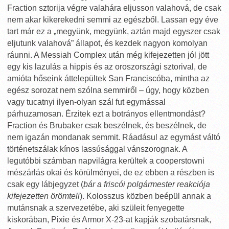
Fraction sztorija végre valahára eljusson valahová, de csak
nem akar kikerekedni semmi az egészből. Lassan egy éve
tart már ez a „megyünk, megyünk, aztán majd egyszer csak
eljutunk valahová” állapot, és kezdek nagyon komolyan
ráunni. A Messiah Complex után még kifejezetten jól jött
egy kis lazulás a hippis és az oroszországi sztorival, de
amióta hőseink áttelepültek San Franciscóba, mintha az
egész sorozat nem szólna semmiről – úgy, hogy közben
vagy tucatnyi ilyen-olyan szál fut egymással
párhuzamosan. Érzitek ezt a botrányos ellentmondást?
Fraction és Brubaker csak beszélnek, és beszélnek, de
nem igazán mondanak semmit. Ráadásul az egymást váltó
történetszálak kínos lassúsággal vánszorognak. A
legutóbbi számban napvilágra kerültek a cooperstowni
mészárlás okai és körülményei, de ez ebben a részben is
csak egy lábjegyzet (
bár a friscói polgármester reakciója
kifejezetten örömteli
). Kolosszus közben beépül annak a
mutánsnak a szervezetébe, aki szüleit fenyegette
kiskorában, Pixie és Armor X-23-at kapják szobatársnak,