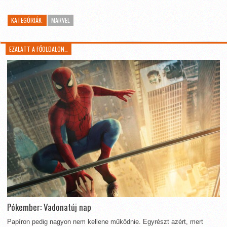
KATEGÓRIÁK:
MARVEL
EZALATT A FŐOLDALON…
Pókember: Vadonatúj nap
Papíron pedig nagyon nem kellene működnie. Egyrészt azért, mert