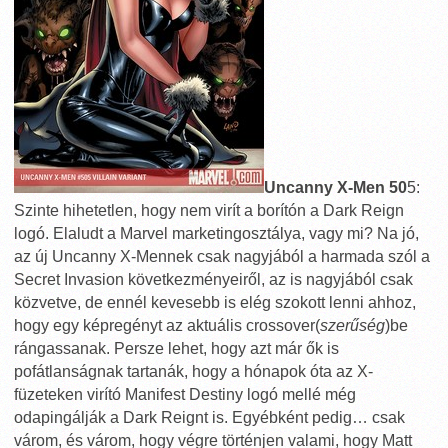
Uncanny X-Men 50
5:
Szinte hihetetlen, hogy nem virít a borítón a Dark Reign
logó. Elaludt a Marvel marketingosztálya, vagy mi? Na jó,
az új Uncanny X-Mennek csak nagyjából a harmada szól a
Secret Invasion következményeiről, az is nagyjából csak
közvetve, de ennél kevesebb is elég szokott lenni ahhoz,
hogy egy képregényt az aktuális crossover(
szerűség
)be
rángassanak. Persze lehet, hogy azt már ők is
pofátlanságnak tartanák, hogy a hónapok óta az X-
füzeteken virító Manifest Destiny logó mellé még
odapingálják a Dark Reignt is. Egyébként pedig… csak
várom, és várom, hogy végre történjen valami, hogy Matt