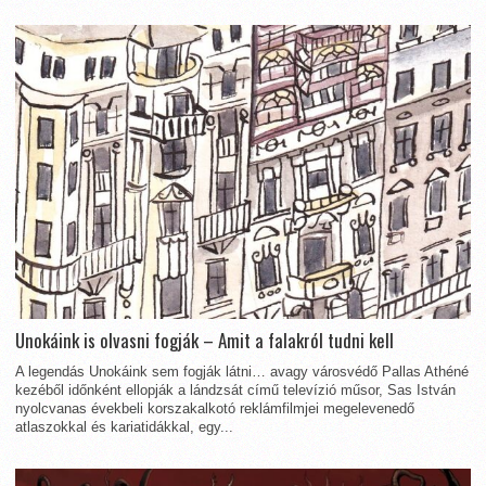
Unokáink is olvasni fogják – Amit a falakról tudni kell
A legendás Unokáink sem fogják látni… avagy városvédő Pallas Athéné
kezéből időnként ellopják a lándzsát című televízió műsor, Sas István
nyolcvanas évekbeli korszakalkotó reklámfilmjei megelevenedő
atlaszokkal és kariatidákkal, egy...