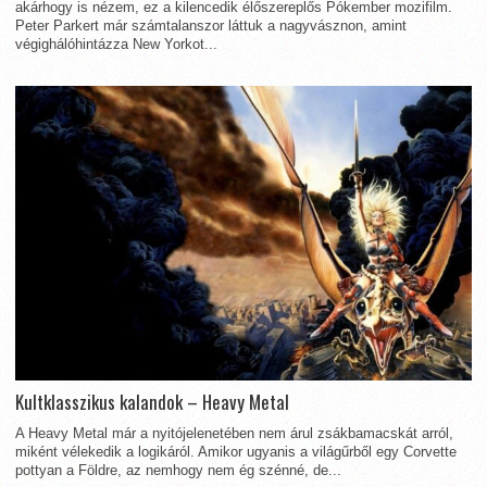
akárhogy is nézem, ez a kilencedik élőszereplős Pókember mozifilm.
Peter Parkert már számtalanszor láttuk a nagyvásznon, amint
végighálóhintázza New Yorkot...
Kultklasszikus kalandok – Heavy Metal
A Heavy Metal már a nyitójelenetében nem árul zsákbamacskát arról,
miként vélekedik a logikáról. Amikor ugyanis a világűrből egy Corvette
pottyan a Földre, az nemhogy nem ég szénné, de...