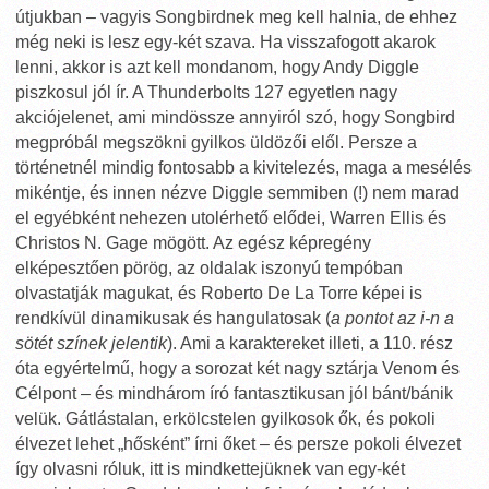
útjukban – vagyis Songbirdnek meg kell halnia, de ehhez
még neki is lesz egy-két szava. Ha visszafogott akarok
lenni, akkor is azt kell mondanom, hogy Andy Diggle
piszkosul jól ír. A Thunderbolts 127 egyetlen nagy
akciójelenet, ami mindössze annyiról szó, hogy Songbird
megpróbál megszökni gyilkos üldözői elől. Persze a
történetnél mindig fontosabb a kivitelezés, maga a mesélés
mikéntje, és innen nézve Diggle semmiben (!) nem marad
el egyébként nehezen utolérhető elődei, Warren Ellis és
Christos N. Gage mögött. Az egész képregény
elképesztően pörög, az oldalak iszonyú tempóban
olvastatják magukat, és Roberto De La Torre képei is
rendkívül dinamikusak és hangulatosak (
a pontot az i-n a
sötét színek jelentik
). Ami a karaktereket illeti, a 110. rész
óta egyértelmű, hogy a sorozat két nagy sztárja Venom és
Célpont – és mindhárom író fantasztikusan jól bánt/bánik
velük. Gátlástalan, erkölcstelen gyilkosok ők, és pokoli
élvezet lehet „hősként” írni őket – és persze pokoli élvezet
így olvasni róluk, itt is mindkettejüknek van egy-két