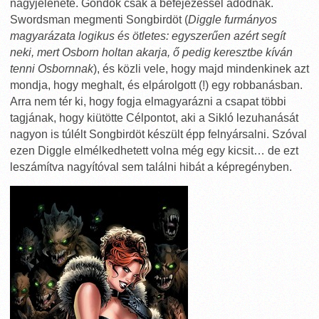
nagyjelenete. Gondok csak a befejezéssel adódnak.
Swordsman megmenti Songbirdöt (
Diggle furmányos
magyarázata logikus és ötletes: egyszerűen azért segít
neki, mert Osborn holtan akarja, ő pedig keresztbe kíván
tenni Osbornnak
), és közli vele, hogy majd mindenkinek azt
mondja, hogy meghalt, és elpárolgott (!) egy robbanásban.
Arra nem tér ki, hogy fogja elmagyarázni a csapat többi
tagjának, hogy kiütötte Célpontot, aki a Sikló lezuhanását
nagyon is túlélt Songbirdöt készült épp felnyársalni. Szóval
ezen Diggle elmélkedhetett volna még egy kicsit… de ezt
leszámítva nagyítóval sem találni hibát a képregényben.