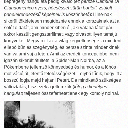
képregény hangulata pedig kiváló (
ez persze Carmine Di
Giandomenico nyers, hóeséssel sűrűn borított, zsúfolt
panelelrendezésű képeinek is köszönhető
): Hine-nak
sikerül tökéletesen megidéznie ennek a korszaknak azt a
sötét oldalát, ami mindenkiben él, aki valaha látott pár
akkor készült gengszterfilmet, vagy olvasott ilyen témájú
könyveket. Megvan itt az alvilág kegyetlensége, a mindent
ellepő bűn és szegénység, és persze szinte mindenkinek
van valami vaj a fején. Amit az eredeti koncepcióból nem
igazán sikerült átültetni a Spider-Man Noirba, az a
Pókemberre jellemző könnyedség és humor, és a főhős
motivációját jelentő felelősségérzet – olybá tűnik, hogy itt a
bosszú fogja majd hajtani Petert. De mindkettő szükséges
változtatás, hisz ezek a jellemzők (
főleg a kedélyes
hangulat
) teljesen összeférhetetlenek egy komoly noirral.