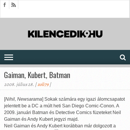
HÍREK
CIKKEK
MEGJELENÉSEK
AKTUÁLIS
SAJTÓARCHÍVUM
FÓRUM
SOROZATOK
Gaiman, Kubert, Batman
2008. július 28. |
zoli79
|
[
Nihil, Newsarama
] Sokak számára egy igazi álomcsapatot
jelentett be a DC a múlt heti San Diego Comic-Conon. A
2009. januári Batman és Detective Comics füzeteket Neil
Gaiman és Andy Kubert jegyzi majd.
Neil Gaiman és Andy Kubert korábban már dolgozott a