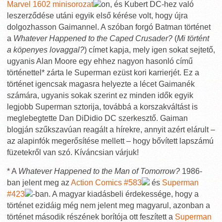
Marvel 1602 minisorozat
on, és Kubert DC-hez való
leszerződése utáni egyik első kérése volt, hogy újra
dolgozhasson Gaimannel. A szóban forgó Batman történet
a
Whatever Happened to the Caped Crusader?
(
Mi történt
a köpenyes lovaggal?
) címet kapja, mely igen sokat sejtető,
ugyanis Alan Moore egy ehhez nagyon hasonló című
történettel* zárta le Superman ezüst kori karrierjét. Ez a
történet igencsak magasra helyezte a lécet Gaimanék
számára, ugyanis sokak szerint ez minden idők egyik
legjobb Superman sztorija, továbbá a korszakváltást is
meglebegtette Dan DiDidio DC szerkesztő. Gaiman
blogján szűkszavúan reagált a hírekre, annyit azért elárult –
az alapinfók megerősítése mellett – hogy bővített lapszámú
füzetekről van szó. Kíváncsian várjuk!
* A
Whatever Happened to the Man of Tomorrow?
1986-
ban jelent meg az
Action Comics #583
és
Superman
#423
-ban. A magyar kiadásbeli érdekessége, hogy a
történet ezidáig még nem jelent meg magyarul, azonban a
történet második részének borítója ott feszített a
Superman