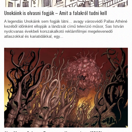
Unokáink is olvasni fogják – Amit a falakról tudni kell
A legendás Unokáink sem fogják látni… avagy városvédő Pallas Athéné
kezéből időnként ellopják a lándzsát című televízió műsor, Sas István
nyolcvanas évekbeli korszakalkotó reklámfilmjei megelevenedő
atlaszokkal és kariatidákkal, egy...