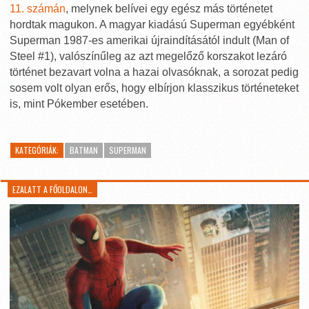
11. számán
, melynek belívei egy egész más történetet
hordtak magukon. A magyar kiadású Superman egyébként
Superman 1987-es amerikai újraindításától indult (Man of
Steel #1), valószínűleg az azt megelőző korszakot lezáró
történet bezavart volna a hazai olvasóknak, a sorozat pedig
sosem volt olyan erős, hogy elbírjon klasszikus történeteket
is, mint Pókember esetében.
KATEGÓRIÁK:
BATMAN
SUPERMAN
EZALATT A FŐOLDALON…