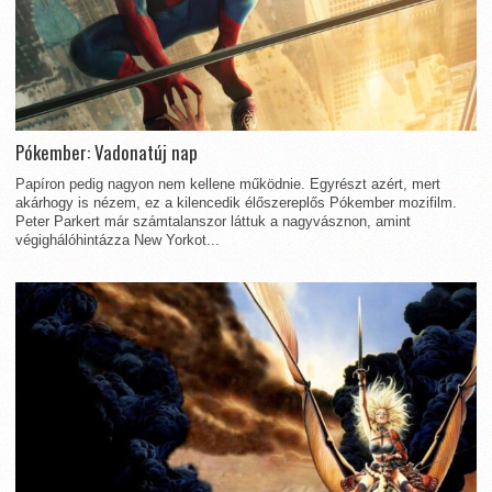
Pókember: Vadonatúj nap
Papíron pedig nagyon nem kellene működnie. Egyrészt azért, mert
akárhogy is nézem, ez a kilencedik élőszereplős Pókember mozifilm.
Peter Parkert már számtalanszor láttuk a nagyvásznon, amint
végighálóhintázza New Yorkot...