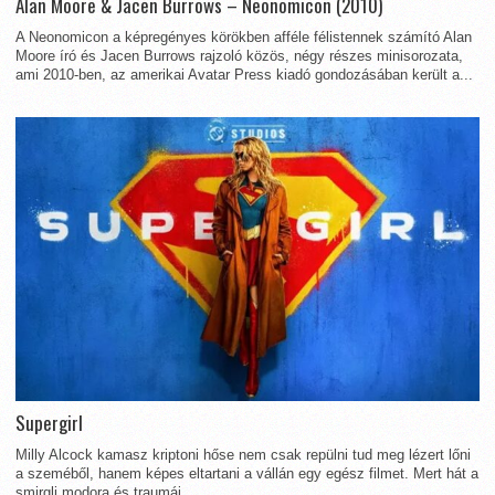
Alan Moore & Jacen Burrows – Neonomicon (2010)
A Neonomicon a képregényes körökben afféle félistennek számító Alan
Moore író és Jacen Burrows rajzoló közös, négy részes minisorozata,
ami 2010-ben, az amerikai Avatar Press kiadó gondozásában került a...
Supergirl
Milly Alcock kamasz kriptoni hőse nem csak repülni tud meg lézert lőni
a szeméből, hanem képes eltartani a vállán egy egész filmet. Mert hát a
smirgli modora és traumái...