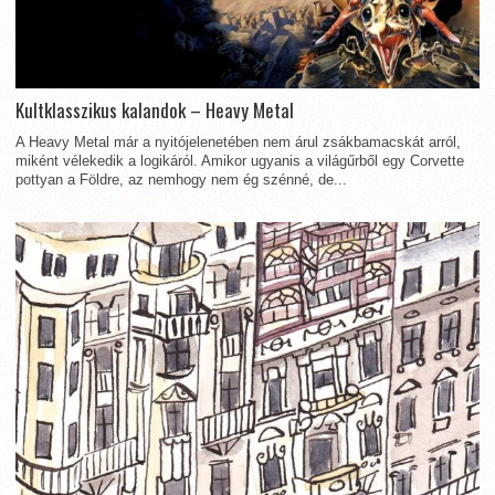
Kultklasszikus kalandok – Heavy Metal
A Heavy Metal már a nyitójelenetében nem árul zsákbamacskát arról,
miként vélekedik a logikáról. Amikor ugyanis a világűrből egy Corvette
pottyan a Földre, az nemhogy nem ég szénné, de...