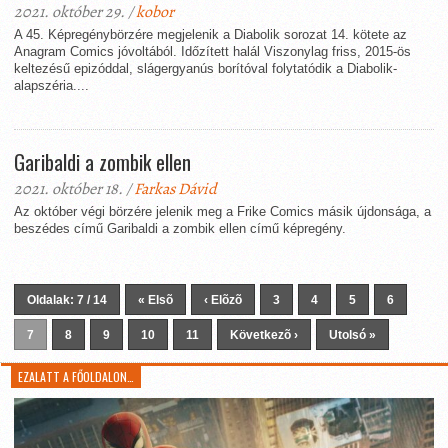
2021. október 29. /
kobor
A 45. Képregénybörzére megjelenik a Diabolik sorozat 14. kötete az
Anagram Comics jóvoltából. Időzített halál Viszonylag friss, 2015-ös
keltezésű epizóddal, slágergyanús borítóval folytatódik a Diabolik-
alapszéria....
Garibaldi a zombik ellen
2021. október 18. /
Farkas Dávid
Az október végi börzére jelenik meg a Frike Comics másik újdonsága, a
beszédes című Garibaldi a zombik ellen című képregény.
Oldalak: 7 / 14
« Elsõ
‹ Elõzõ
3
4
5
6
7
8
9
10
11
Következõ ›
Utolsó »
EZALATT A FŐOLDALON…