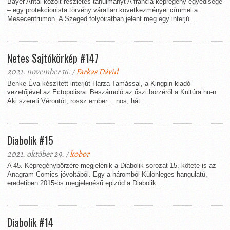
Bayer Antal közölt részletes tanulmányt A francia képregény egyedisége
– egy protekcionista törvény váratlan következményei címmel a
Mesecentrumon. A Szeged folyóiratban jelent meg egy interjú...
Netes Sajtókörkép #147
2021. november 16. /
Farkas Dávid
Benke Éva készített interjút Harza Tamással, a Kingpin kiadó
vezetőjével az Ectopolisra. Beszámoló az őszi börzéről a Kultúra.hu-n.
Aki szereti Vérontót, rossz ember… nos, hát…...
Diabolik #15
2021. október 29. /
kobor
A 45. Képregénybörzére megjelenik a Diabolik sorozat 15. kötete is az
Anagram Comics jóvoltából. Egy a háromból Különleges hangulatú,
eredetiben 2015-ös megjelenésű epizód a Diabolik...
Diabolik #14