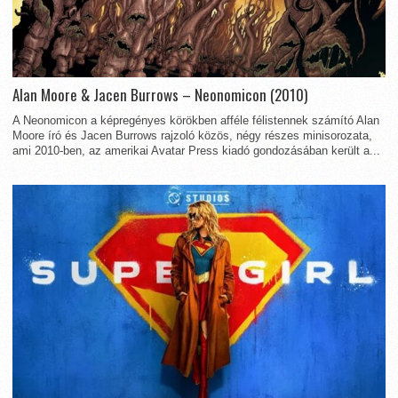
Alan Moore & Jacen Burrows – Neonomicon (2010)
A Neonomicon a képregényes körökben afféle félistennek számító Alan
Moore író és Jacen Burrows rajzoló közös, négy részes minisorozata,
ami 2010-ben, az amerikai Avatar Press kiadó gondozásában került a...