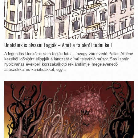
Unokáink is olvasni fogják – Amit a falakról tudni kell
A legendás Unokáink sem fogják látni… avagy városvédő Pallas Athéné
kezéből időnként ellopják a lándzsát című televízió műsor, Sas István
nyolcvanas évekbeli korszakalkotó reklámfilmjei megelevenedő
atlaszokkal és kariatidákkal, egy...