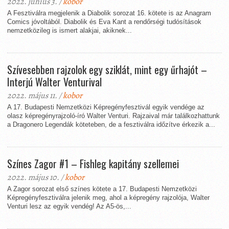
2022. június 3. /
kobor
A Fesztiválra megjelenik a Diabolik sorozat 16. kötete is az Anagram
Comics jóvoltából. Diabolik és Eva Kant a rendőrségi tudósítások
nemzetközileg is ismert alakjai, akiknek...
Szívesebben rajzolok egy sziklát, mint egy űrhajót –
Interjú Walter Venturival
2022. május 11. /
kobor
A 17. Budapesti Nemzetközi Képregényfesztivál egyik vendége az
olasz képregényrajzoló-író Walter Venturi. Rajzaival már találkozhattunk
a Dragonero Legendák köteteben, de a fesztiválra időzítve érkezik a...
Színes Zagor #1 – Fishleg kapitány szellemei
2022. május 10. /
kobor
A Zagor sorozat első színes kötete a 17. Budapesti Nemzetközi
Képregényfesztiválra jelenik meg, ahol a képregény rajzolója, Walter
Venturi lesz az egyik vendég! Az A5-ös,...