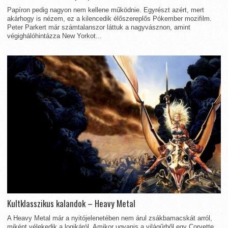
Papíron pedig nagyon nem kellene működnie. Egyrészt azért, mert
akárhogy is nézem, ez a kilencedik élőszereplős Pókember mozifilm.
Peter Parkert már számtalanszor láttuk a nagyvásznon, amint
végighálóhintázza New Yorkot...
Kultklasszikus kalandok – Heavy Metal
A Heavy Metal már a nyitójelenetében nem árul zsákbamacskát arról,
miként vélekedik a logikáról. Amikor ugyanis a világűrből egy Corvette