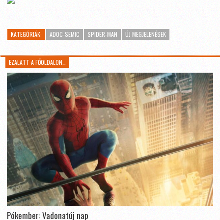
KATEGÓRIÁK:
ADOC-SEMIC
SPIDER-MAN
ÚJ MEGJELENÉSEK
EZALATT A FŐOLDALON…
Pókember: Vadonatúj nap