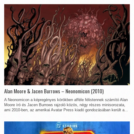
Alan Moore & Jacen Burrows – Neonomicon (2010)
A Neonomicon a képregényes körökben afféle félistennek számító Alan
Moore író és Jacen Burrows rajzoló közös, négy részes minisorozata,
ami 2010-ben, az amerikai Avatar Press kiadó gondozásában került a...