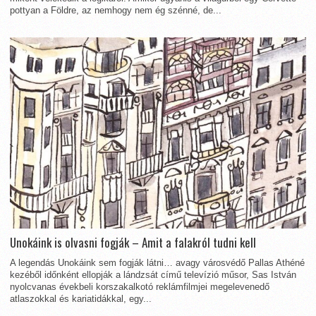
pottyan a Földre, az nemhogy nem ég szénné, de...
Unokáink is olvasni fogják – Amit a falakról tudni kell
A legendás Unokáink sem fogják látni… avagy városvédő Pallas Athéné
kezéből időnként ellopják a lándzsát című televízió műsor, Sas István
nyolcvanas évekbeli korszakalkotó reklámfilmjei megelevenedő
atlaszokkal és kariatidákkal, egy...