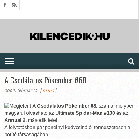
HÍREK
CIKKEK
MEGJELENÉSEK
AKTUÁLIS
SAJTÓARCHÍVUM
FÓRUM
SOROZATOK
A Csodálatos Pókember #68
2009. február 10. |
mano
|
Megjelent
A Csodálatos Pókember 68.
száma, melyben
magyarul olvasható az
Ultimate Spider-Man #100
és az
Annual 2.
második fele!
A folytatásban pár panelnyi kedvcsináló, természetesen a
borító társaságában…