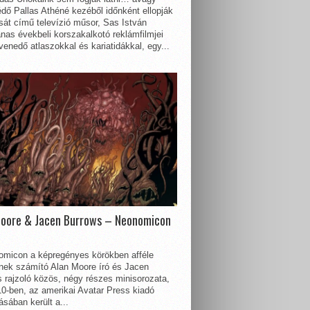
dő Pallas Athéné kezéből időnként ellopják
sát című televízió műsor, Sas István
nas évekbeli korszakalkotó reklámfilmjei
enedő atlaszokkal és kariatidákkal, egy...
Moore & Jacen Burrows – Neonomicon
omicon a képregényes körökben afféle
nnek számító Alan Moore író és Jacen
 rajzoló közös, négy részes minisorozata,
0-ben, az amerikai Avatar Press kiadó
sában került a...