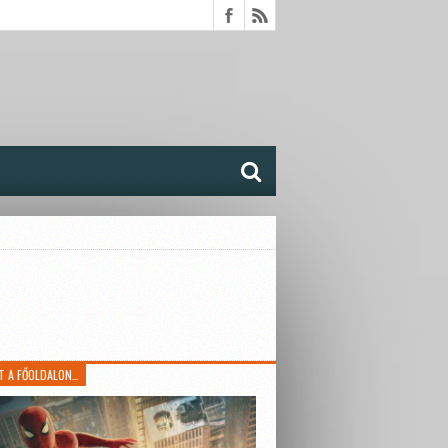
T A FŐOLDALON…