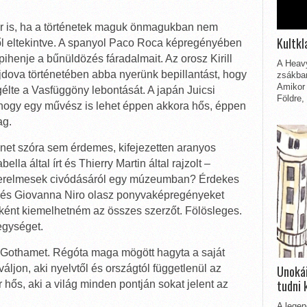
kkor is, ha a történetek maguk önmagukban nem
Kultkl
ől eltekintve. A spanyol Paco Roca képregényében
ihenje a bűnüldözés fáradalmait. Az orosz Kirill
A Heavy
jdova történetében abba nyerünk bepillantást, hogy
zsákbam
Amikor 
gélte a Vasfüggöny lebontását. A japán Juicsi
Földre,
hogy egy művész is lehet éppen akkora hős, éppen
ag.
ténet szóra sem érdemes, kifejezetten aranyos
lla által írt és Thierry Martin által rajzolt –
 szerelmesek civódásáról egy múzeumban? Érdekes
ri és Giovanna Niro olasz ponyvaképregényeket
ként kiemelhetném az összes szerzőt. Fölösleges.
egységet.
Gothamet. Régóta maga mögött hagyta a saját
Unokái
váljon, aki nyelvtől és országtól függetlenül az
tudni 
ór hős, aki a világ minden pontján sokat jelent az
A legen