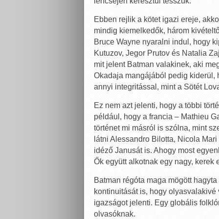
lencséjén keresztül tesszük.
Ebben rejlik a kötet igazi ereje, a
mindig kiemelkedők, három kivételt
Bruce Wayne nyaralni indul, hogy kip
Kutuzov, Jegor Prutov és Natalia Za
mit jelent Batman valakinek, aki me
Okadaja mangájából pedig kiderül, 
annyi integritással, mint a Sötét Lov
Ez nem azt jelenti, hogy a többi tör
például, hogy a francia – Mathieu Gabe
történet mi másról is szólna, mint
látni Alessandro Bilotta, Nicola Ma
idéző Janusát is. Ahogy most egyen
Ők együtt alkotnak egy nagy, kerek 
Batman régóta maga mögött hagyta 
kontinuitását is, hogy olyasvalakivé 
igazságot jelenti. Egy globális folkl
olvasóknak.