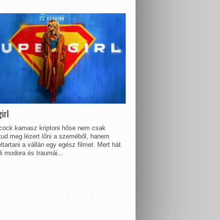
irl
lcock kamasz kriptoni hőse nem csak
 tud meg lézert lőni a szeméből, hanem
ltartani a vállán egy egész filmet. Mert hát
li modora és traumái...