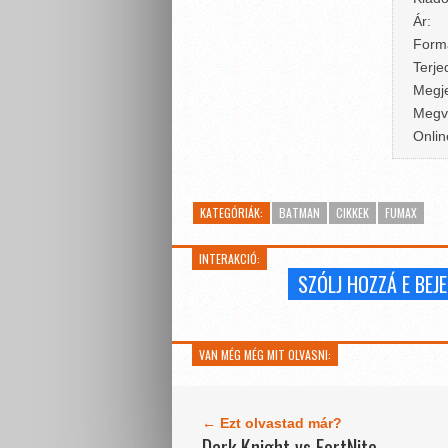
Ár:
Form
Terje
Megje
Megv
Onlin
KATEGÓRIÁK:
BATMAN
CIKKEK
FUMAX
INTERAKCIÓ:
SZÓLJ HOZZÁ E BE
VAN MÉG MÉG MIT OLVASNI:
← Ezt olvastad már?
Dark Knight vs FortNite