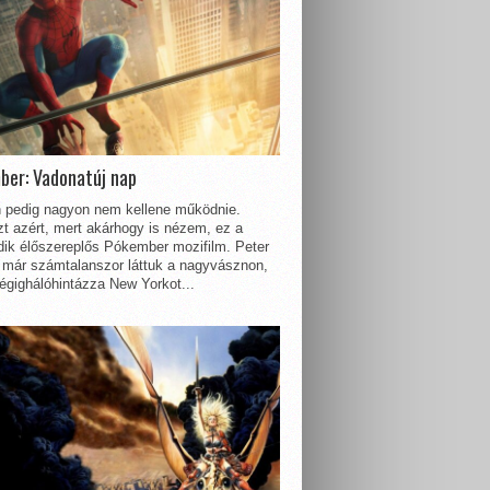
ber: Vadonatúj nap
 pedig nagyon nem kellene működnie.
t azért, mert akárhogy is nézem, ez a
dik élőszereplős Pókember mozifilm. Peter
 már számtalanszor láttuk a nagyvásznon,
égighálóhintázza New Yorkot...