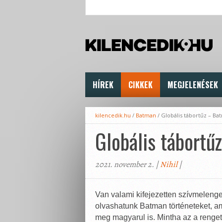
HÍREK
CIKKEK
MEGJELENÉSEK
kilencedik.hu
/
Batman
/
Globális tábortűz – Bat
Globális tábortű
2021. november 2. |
Nihil
|
Van valami kifejezetten szívmelenge
olvashatunk Batman történeteket, am
meg magyarul is. Mintha az a rengeteg