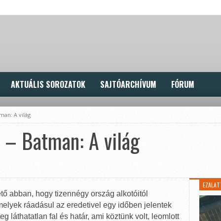
AKTUÁLIS SOROZATOK
SAJTÓARCHÍVUM
FÓRUM
man: A világ
z – Batman: A világ
EZALAT
tő abban, hogy tizennégy ország alkotóitól
elyek ráadásul az eredetivel egy időben jelentek
 láthatatlan fal és határ, ami köztünk volt, leomlott