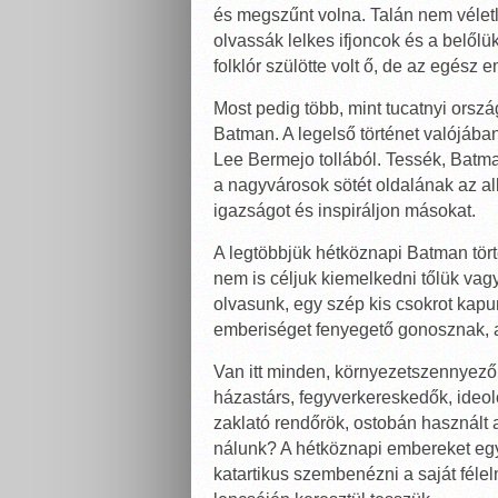
és megszűnt volna. Talán nem véletl
olvassák lelkes ifjoncok és a belőlük
folklór szülötte volt ő, de az egész e
Most pedig több, mint tucatnyi orszá
Batman. A legelső történet valójába
Lee Bermejo tollából. Tessék, Batma
a nagyvárosok sötét oldalának az all
igazságot és inspiráljon másokat.
A legtöbbjük hétköznapi Batman tört
nem is céljuk kiemelkedni tőlük vagy
olvasunk, egy szép kis csokrot kapu
emberiséget fenyegető gonosznak, 
Van itt minden, környezetszennyező 
házastárs, fegyverkereskedők, ideol
zaklató rendőrök, ostobán használt a
nálunk? A hétköznapi embereket egy
katartikus szembenézni a saját félelm