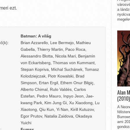
városvé
meri ezt.
a lándz
nyolcva
megelev
Batman: A világ
ő(k):
Brian Azzarello, Lee Bermejo, Mathieu
Gabella, Thierry Martin, Paco Roca,
Alessandro Blotta, Nicola Mari, Benjamin
von Eckartsberg, Thomas von Kummant,
Stepan Kopriva, Michal Suchánek, Tomasz
Kolodziejczak, Piotr Kowalski, Brad
Simpson, Ertan Ergil, Ethem Onur Bilgiç,
Alberto Chimal, Rulo Valdés, Carlos
Alan 
Estefan, Pedro Mauro, Inpyo Jeon, Jae-
(2010)
kwang Park, Kim Jung Gi, Xu Xiaodong, Lu
A Neon
Xiaotong, Qiu Kun, Yi Nan, Kirill Kutuzov,
féliste
Egor Prutov, Natalia Zaidova, Okadaya
Burrows
ami 201
Yuichi
gondozá
:
Fumax