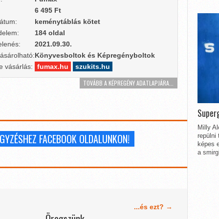
6 495 Ft
átum:
keménytáblás kötet
delem:
184 oldal
lenés:
2021.09.30.
ásárolható:
Könyvesboltok és Képregényboltok
e vásárlás:
fumax.hu
szukits.hu
TOVÁBB A KÉPREGÉNY ADATLAPJÁRA...
Superg
Milly A
JEGYZÉSHEZ FACEBOOK OLDALUNKON!
repülni
képes e
a smirg
...és ezt? →
Öregszünk