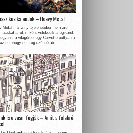
asszikus kalandok – Heavy Metal
 Metal már a nyitójelenetében nem árul
acskát arról, miként vélekedik a logikáról.
ugyanis a világűrből egy Corvette pottyan a
 az nemhogy nem ég szénné, de...
nk is olvasni fogják – Amit a falakról
kell
dás Unokáink sem fogják látni… avagy