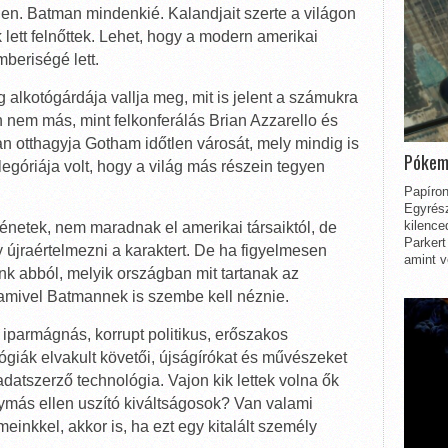
en. Batman mindenkié. Kalandjait szerte a világon
 lett felnőttek. Lehet, hogy a modern amerikai
mberiségé lett.
g alkotógárdája vallja meg, mit is jelent a számukra
n nem más, mint felkonferálás Brian Azzarello és
n otthagyja Gotham időtlen városát, mely mindig is
Pókem
egóriája volt, hogy a világ más részein tegyen
Papíron
Egyrész
kilence
énetek, nem maradnak el amerikai társaiktól, de
Parkert
 újraértelmezni a karaktert. De ha figyelmesen
amint v
nk abból, melyik országban mit tartanak az
amivel Batmannek is szembe kell néznie.
iparmágnás, korrupt politikus, erőszakos
ógiák elvakult követői, újságírókat és művészeket
datszerző technológia. Vajon kik lettek volna ők
más ellen uszító kiváltságosok? Van valami
einkkel, akkor is, ha ezt egy kitalált személy