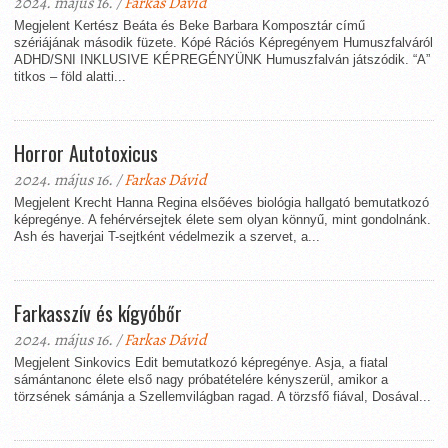
2024. május 16. /
Farkas Dávid
Megjelent Kertész Beáta és Beke Barbara Komposztár című
szériájának második füzete. Kópé Rációs Képregényem Humuszfalváról
ADHD/SNI INKLUSIVE KÉPREGÉNYÜNK Humuszfalván játszódik. “A”
titkos – föld alatti...
Horror Autotoxicus
2024. május 16. /
Farkas Dávid
Megjelent Krecht Hanna Regina elsőéves biológia hallgató bemutatkozó
képregénye. A fehérvérsejtek élete sem olyan könnyű, mint gondolnánk.
Ash és haverjai T-sejtként védelmezik a szervet, a...
Farkasszív és kígyóbőr
2024. május 16. /
Farkas Dávid
Megjelent Sinkovics Edit bemutatkozó képregénye. Asja, a fiatal
sámántanonc élete első nagy próbatételére kényszerül, amikor a
törzsének sámánja a Szellemvilágban ragad. A törzsfő fiával, Dosával...