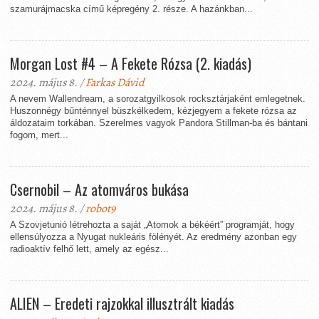
szamurájmacska című képregény 2. része. A hazánkban...
Morgan Lost #4 – A Fekete Rózsa (2. kiadás)
2024. május 8. /
Farkas Dávid
A nevem Wallendream, a sorozatgyilkosok rocksztárjaként emlegetnek.
Huszonnégy bűnténnyel büszkélkedem, kézjegyem a fekete rózsa az
áldozataim torkában. Szerelmes vagyok Pandora Stillman-ba és bántani
fogom, mert...
Csernobil – Az atomváros bukása
2024. május 8. /
robot9
A Szovjetunió létrehozta a saját „Atomok a békéért” programját, hogy
ellensúlyozza a Nyugat nukleáris fölényét. Az eredmény azonban egy
radioaktív felhő lett, amely az egész...
ALIEN – Eredeti rajzokkal illusztrált kiadás