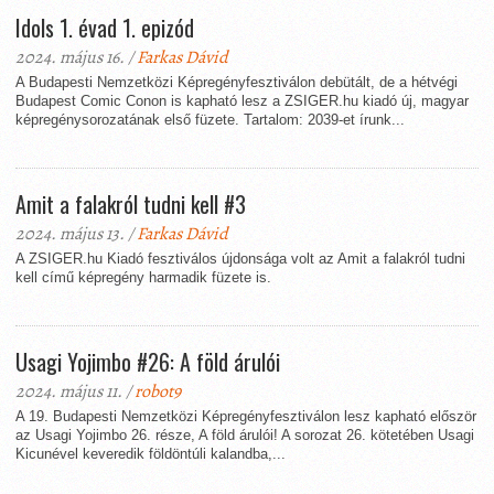
Idols 1. évad 1. epizód
2024. május 16. /
Farkas Dávid
A Budapesti Nemzetközi Képregényfesztiválon debütált, de a hétvégi
Budapest Comic Conon is kapható lesz a ZSIGER.hu kiadó új, magyar
képregénysorozatának első füzete. Tartalom: 2039-et írunk...
Amit a falakról tudni kell #3
2024. május 13. /
Farkas Dávid
A ZSIGER.hu Kiadó fesztiválos újdonsága volt az Amit a falakról tudni
kell című képregény harmadik füzete is.
Usagi Yojimbo #26: A föld árulói
2024. május 11. /
robot9
A 19. Budapesti Nemzetközi Képregényfesztiválon lesz kapható először
az Usagi Yojimbo 26. része, A föld árulói! A sorozat 26. kötetében Usagi
Kicunével keveredik földöntúli kalandba,...