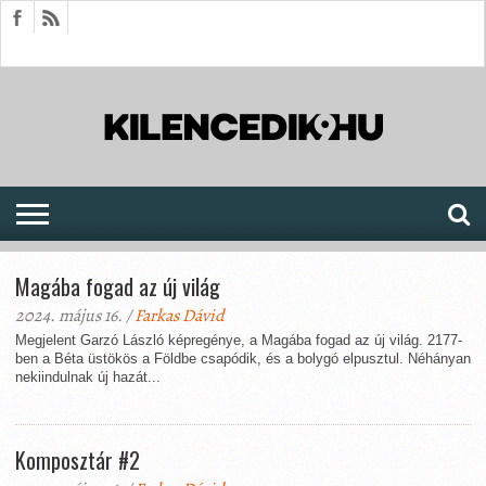
HÍREK
CIKKEK
MEGJELENÉSEK
AKTUÁLIS
SAJTÓARCHÍVUM
FÓRUM
SOROZATOK
Magába fogad az új világ
2024. május 16. /
Farkas Dávid
Megjelent Garzó László képregénye, a Magába fogad az új világ. 2177-
ben a Béta üstökös a Földbe csapódik, és a bolygó elpusztul. Néhányan
nekiindulnak új hazát...
Komposztár #2