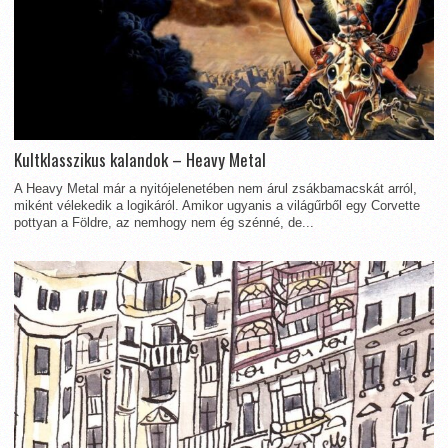
Kultklasszikus kalandok – Heavy Metal
A Heavy Metal már a nyitójelenetében nem árul zsákbamacskát arról,
miként vélekedik a logikáról. Amikor ugyanis a világűrből egy Corvette
pottyan a Földre, az nemhogy nem ég szénné, de...