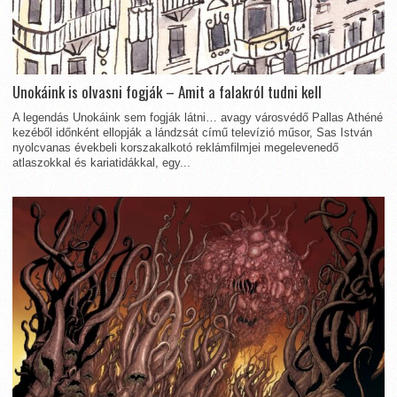
Unokáink is olvasni fogják – Amit a falakról tudni kell
A legendás Unokáink sem fogják látni… avagy városvédő Pallas Athéné
kezéből időnként ellopják a lándzsát című televízió műsor, Sas István
nyolcvanas évekbeli korszakalkotó reklámfilmjei megelevenedő
atlaszokkal és kariatidákkal, egy...