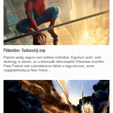
Pókember: Vadonatúj nap
Papíron pedig nagyon nem kellene működnie. Egyrészt azért, mert
akárhogy is nézem, ez a kilencedik élőszereplős Pókember mozifilm.
Peter Parkert már számtalanszor láttuk a nagyvásznon, amint
végighálóhintázza New Yorkot...