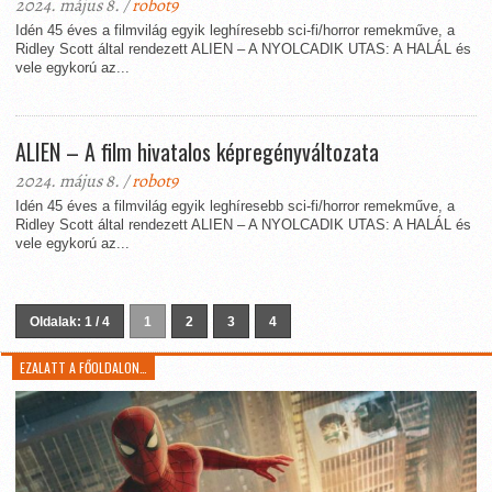
2024. május 8. /
robot9
Idén 45 éves a filmvilág egyik leghíresebb sci-fi/horror remekműve, a
Ridley Scott által rendezett ALIEN – A NYOLCADIK UTAS: A HALÁL és
vele egykorú az...
ALIEN – A film hivatalos képregényváltozata
2024. május 8. /
robot9
Idén 45 éves a filmvilág egyik leghíresebb sci-fi/horror remekműve, a
Ridley Scott által rendezett ALIEN – A NYOLCADIK UTAS: A HALÁL és
vele egykorú az...
Oldalak: 1 / 4
1
2
3
4
EZALATT A FŐOLDALON…