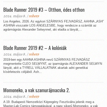
Blade Runner 2019 #3 – Otthon, édes otthon
2024. május 8. /
robot9
Los Angeles, 2026. Az egykori SZÁRNYAS FEJVADÁSZ, AAHNA „ASH”
ASHINA visszatér LOS ANGELESBE, hogy rendezze a számlát az
agrármágnás Alexander Selwynnel, aki eladta a lányát,...
Blade Runner 2019 #2 – A kolóniák
2024. május 8. /
robot9
2019-ben egy AAHNA ASHINA nevű SZÁRNYAS FEJVADÁSZ
megmentette CLEO SELWYNT, az iparmágnás ALEXANDER SELWYN
lányát, akit a TYRELL VÁLLALATNAK akartak adni genetikai
kísérletezés céljából. Ash...
Momoneko, a vak szamurájmacska 2.
2024. május 8. /
robot9
A 19. Budapesti Nemzetközi Képregény Fesztiválra jelenik meg a
Master-Lab Comics támogatásával, a nagy sikerű Momoneko, a vak