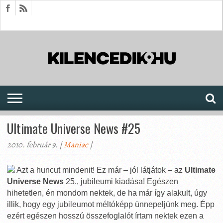
HÍREK
CIKKEK
MEGJELENÉSEK
AKTUÁLIS
SAJTÓARCHÍVUM
FÓRUM
SOROZATOK
Ultimate Universe News #25
2010. február 9. |
Maniac
|
Azt a huncut mindenit! Ez már – jól látjátok – az
Ultimate
Universe News
25., jubileumi kiadása! Egészen
hihetetlen, én mondom nektek, de ha már így alakult, úgy
illik, hogy egy jubileumot méltóképp ünnepeljünk meg. Épp
ezért egészen hosszú összefoglalót írtam nektek ezen a