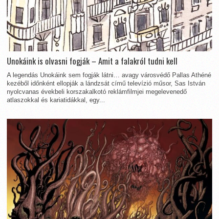
Unokáink is olvasni fogják – Amit a falakról tudni kell
A legendás Unokáink sem fogják látni… avagy városvédő Pallas Athéné
kezéből időnként ellopják a lándzsát című televízió műsor, Sas István
nyolcvanas évekbeli korszakalkotó reklámfilmjei megelevenedő
atlaszokkal és kariatidákkal, egy...