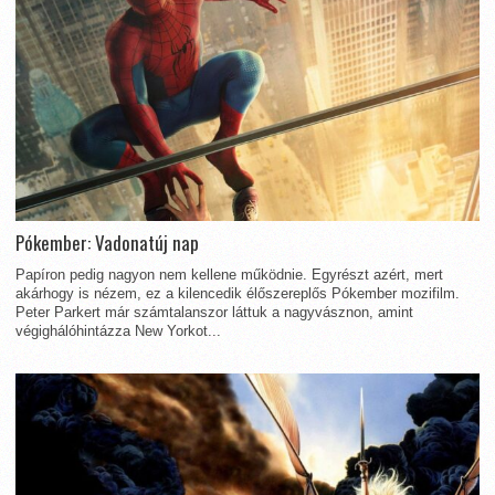
Pókember: Vadonatúj nap
Papíron pedig nagyon nem kellene működnie. Egyrészt azért, mert
akárhogy is nézem, ez a kilencedik élőszereplős Pókember mozifilm.
Peter Parkert már számtalanszor láttuk a nagyvásznon, amint
végighálóhintázza New Yorkot...