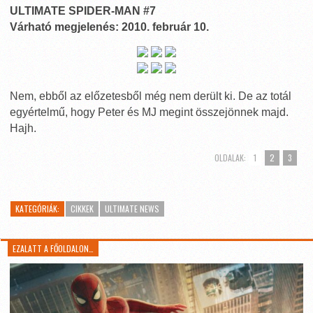
ULTIMATE SPIDER-MAN #7
Várható megjelenés: 2010. február 10.
Nem, ebből az előzetesből még nem derült ki. De az totál
egyértelmű, hogy Peter és MJ megint összejönnek majd.
Hajh.
OLDALAK:
1
2
3
KATEGÓRIÁK:
CIKKEK
ULTIMATE NEWS
EZALATT A FŐOLDALON…