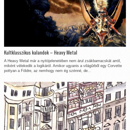
Kultklasszikus kalandok – Heavy Metal
A Heavy Metal már a nyitójelenetében nem árul zsákbamacskát arról,
miként vélekedik a logikáról. Amikor ugyanis a világűrből egy Corvette
pottyan a Földre, az nemhogy nem ég szénné, de...