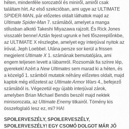
héten, mindenféle sorozatról és miniről, amiről csak
találtam hírt. Az első szekcióban, ami ugye az ULTIMATE
SPIDER-MAN, pár előzetes oldalt láthattok majd az
Ultimate Spider-Man
7. számából, amelyet a manga
stílusban alkotó Takeshi Miyazawa rajzolt. És Rick Jones
visszatér benne! Aztán fejest ugrunk e heti főszereplőnkbe,
az ULTIMATE X részlegbe, amelyet egy interjúval nyitok az
íróval, Jeph Loebbel. Utána persze sor kerül a frissen
megjelent
Ultimate X
1. számának bemutatójára, ami
engem teljesen levett a lábamról. Rozsomák fia színre lép,
gyerekek! Azért a
New Ultimates
sem marad ki a héten, és
a közelgő 1. számból mutatok néhány előzetes oldalt, majd
kaptok még előzetest az
Ultimate Armor Wars
4., befejező
számából is. Végezetül egy újabb interjúval zárok,
amelyben Brian Michael Bendis beszél majd nektek
minisorozata, az
Ultimate Enemy
titkairól. Tömény kis
összefoglaló lesz ez, mi? HA!
SPOILERVESZÉLY, SPOILERVESZÉLY,
SPOILERVESZÉLY! EGY CSOMÓ DOLGOT MÁR JÓ