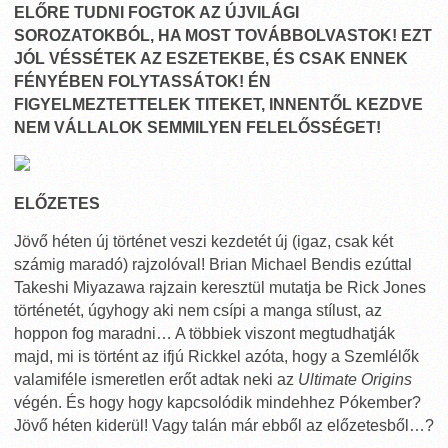
ELŐRE TUDNI FOGTOK AZ ÚJVILÁGI
SOROZATOKBÓL, HA MOST TOVÁBBOLVASTOK! EZT
JÓL VÉSSÉTEK AZ ESZETEKBE, ÉS CSAK ENNEK
FÉNYÉBEN FOLYTASSÁTOK! ÉN
FIGYELMEZTETTELEK TITEKET, INNENTŐL KEZDVE
NEM VÁLLALOK SEMMILYEN FELELŐSSÉGET!
ELŐZETES
Jövő héten új történet veszi kezdetét új (igaz, csak két
számig maradó) rajzolóval! Brian Michael Bendis ezúttal
Takeshi Miyazawa rajzain keresztül mutatja be Rick Jones
történetét, úgyhogy aki nem csípi a manga stílust, az
hoppon fog maradni… A többiek viszont megtudhatják
majd, mi is történt az ifjú Rickkel azóta, hogy a Szemlélők
valamiféle ismeretlen erőt adtak neki az
Ultimate Origins
végén. És hogy hogy kapcsolódik mindehhez Pókember?
Jövő héten kiderül! Vagy talán már ebből az előzetesből…?