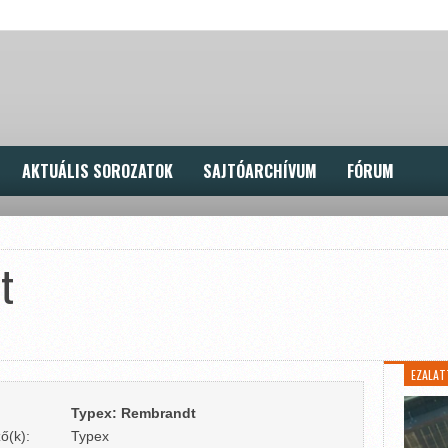
AKTUÁLIS SOROZATOK
SAJTÓARCHÍVUM
FÓRUM
t
EZALAT
Typex: Rembrandt
ő(k):
Typex