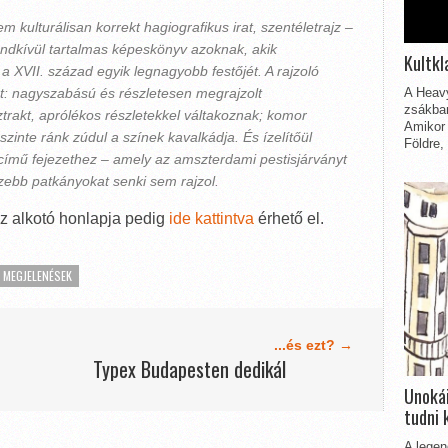
kulturálisan korrekt hagiografikus irat, szentéletrajz –
rendkívül tartalmas képeskönyv azoknak, akik
Kultkl
a XVII. század egyik legnagyobb festőjét. A rajzoló
ét: nagyszabású és részletesen megrajzolt
A Heavy
zsákbam
trakt, aprólékos részletekkel váltakoznak; komor
Amikor 
 szinte ránk zúdul a színek kavalkádja. És ízelítőül
Földre,
című fejezethez – amely az amszterdami pestisjárványt
 szebb patkányokat senki sem rajzol.
az alkotó honlapja pedig
ide kattintva
érhető el.
J MEGJELENÉSEK
...és ezt? →
Typex Budapesten dedikál
Unokái
tudni 
A legen