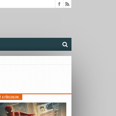
T A FŐOLDALON…