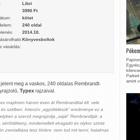
:
Libri
3990 Ft
átum:
kötet
delem:
240 oldal
lenés:
2014.10.
ásárolható:
Könyvesboltok
e vásárlás:
Pókem
Papíron
Egyrész
kilence
Parkert
amint v
elent meg a vaskos, 240 oldalas Rembrandt-
yrajzoló,
Typex
rajzaival.
ypex majdnem három éven át Rembrandttal élt: vele
n és szélben. Intenzív „együttélésük” eredménye ez a
lyben a szerző megrajzolja „saját” Rembrandtját: a
, sértődékeny, mindemellett elragadó és olykor szinte
nön zsenialitása tesz tönkre: nem tud mit tenni, hatalmas