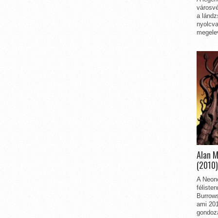
városvé
a lándz
nyolcva
megelev
Alan 
(2010)
A Neon
féliste
Burrows
ami 201
gondozá