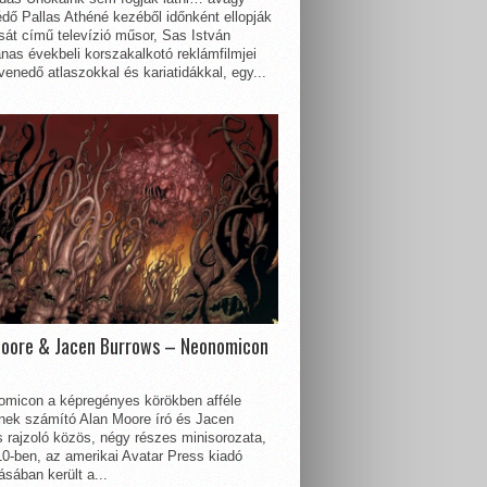
dő Pallas Athéné kezéből időnként ellopják
sát című televízió műsor, Sas István
nas évekbeli korszakalkotó reklámfilmjei
enedő atlaszokkal és kariatidákkal, egy...
Moore & Jacen Burrows – Neonomicon
omicon a képregényes körökben afféle
nnek számító Alan Moore író és Jacen
 rajzoló közös, négy részes minisorozata,
0-ben, az amerikai Avatar Press kiadó
sában került a...