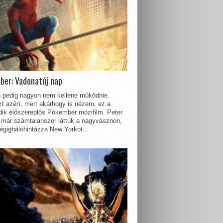
ber: Vadonatúj nap
 pedig nagyon nem kellene működnie.
t azért, mert akárhogy is nézem, ez a
dik élőszereplős Pókember mozifilm. Peter
 már számtalanszor láttuk a nagyvásznon,
égighálóhintázza New Yorkot...