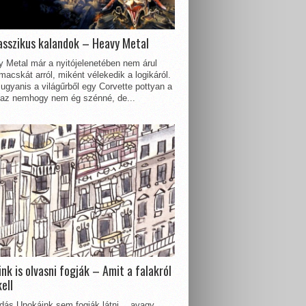
asszikus kalandok – Heavy Metal
 Metal már a nyitójelenetében nem árul
acskát arról, miként vélekedik a logikáról.
ugyanis a világűrből egy Corvette pottyan a
 az nemhogy nem ég szénné, de...
nk is olvasni fogják – Amit a falakról
kell
dás Unokáink sem fogják látni… avagy