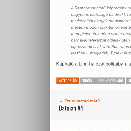
A Rembrandt című képregény nem 
nagyon is életszagú és direkt, 
testközelből akarják megismerni 
mesteri módon alakítja történet
tömegjelenetek néha szinte absz
barnával telerajzolt oldalak után
lapozzanak csak a Rattus ratus 
idézi fel -, meglátják, Typexnél
Kapható a Libri-hálózat boltjaiban, 
KATEGÓRIÁK:
EURÓPA
LIBRI KÖNYVKIADÓ
Ú
← Ezt olvastad már?
Batman #4