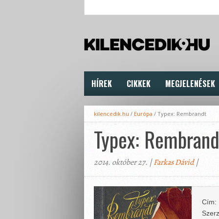
HÍREK
CIKKEK
MEGJELENÉSEK
kilencedik.hu
/
Európa
/
Typex: Rembrandt
Typex: Rembrand
2014. október 27. |
Farkas Dávid
|
Cím:
Szerz