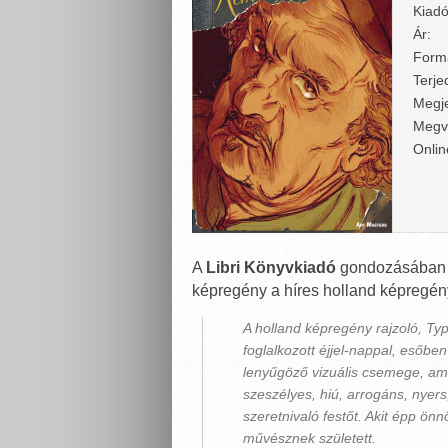
Kiadó
Ár:
Form
Terje
Megje
Megv
Onlin
A
Libri Könyvkiadó
gondozásában j
képregény a híres holland képregén
A holland képregény rajzoló, T
foglalkozott éjjel-nappal, esőbe
lenyűgöző vizuális csemege, ame
szeszélyes, hiú, arrogáns, nyers
szeretnivaló festőt. Akit épp ön
művésznek született.