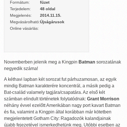
Formátum:
füzet
Terjedelem:
48 oldal
Megjelenés:
2014.11.15.
Megvásárolható:
Újságárusok
Online vásárlás:
Novemberben jelenik meg a Kingpin
Batman
sorozatának
negyedik száma!
A kéthavi lapban két sorozat fut párhuzamosan, az egyik
mindig Batman karakterére koncentrál, a másik pedig a
Bat-család valamely tagjára/csapatára. Az első két
számban elindult történetek folytatódnak:
Grant Morrison
néhány évvel ezelőtt Amerikában nagy port kavart Batman
és fia, valamint a Kingpin által korábban már kötetben
megjelentetett Gotham City: Ragadozók kalandjainak
újabb fejezetével ismerkedhetünk meg. Utóbbi esetben az