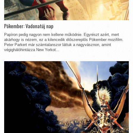
Pókember: Vadonatúj nap
Papíron pedig nagyon nem kellene működnie. Egyrészt azért, mert
akárhogy is nézem, ez a kilencedik élőszereplős Pókember mozifilm.
Peter Parkert már számtalanszor láttuk a nagyvásznon, amint
végighálóhintázza New Yorkot...