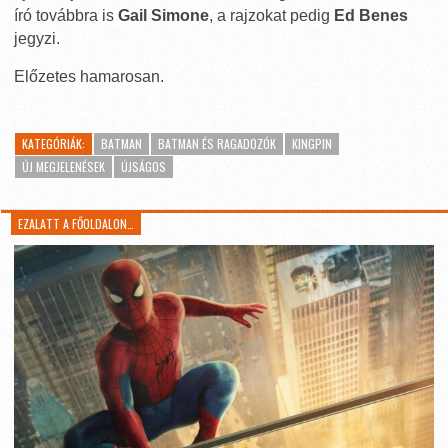
író továbbra is
Gail Simone
, a rajzokat pedig
Ed Benes
jegyzi.
Előzetes hamarosan.
KATEGÓRIÁK:
BATMAN
BATMAN ÉS RAGADOZÓK
KINGPIN
ÚJ MEGJELENÉSEK
ÚJSÁGOS
EZALATT A FŐOLDALON…