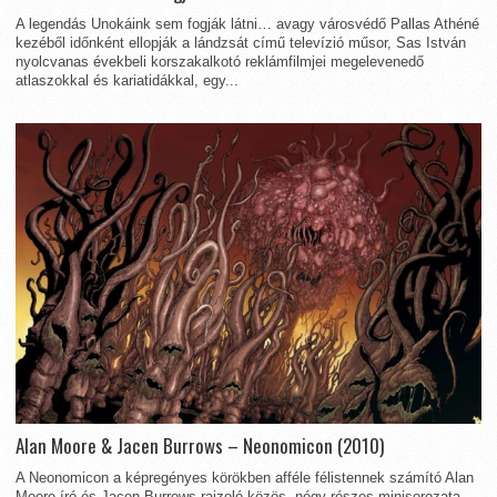
A legendás Unokáink sem fogják látni… avagy városvédő Pallas Athéné
kezéből időnként ellopják a lándzsát című televízió műsor, Sas István
nyolcvanas évekbeli korszakalkotó reklámfilmjei megelevenedő
atlaszokkal és kariatidákkal, egy...
Alan Moore & Jacen Burrows – Neonomicon (2010)
A Neonomicon a képregényes körökben afféle félistennek számító Alan
Moore író és Jacen Burrows rajzoló közös, négy részes minisorozata,