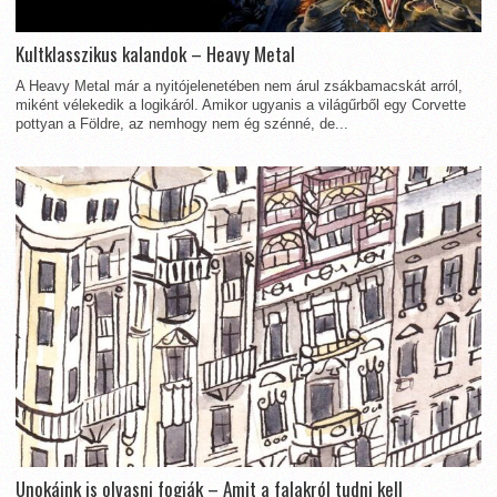
Kultklasszikus kalandok – Heavy Metal
A Heavy Metal már a nyitójelenetében nem árul zsákbamacskát arról,
miként vélekedik a logikáról. Amikor ugyanis a világűrből egy Corvette
pottyan a Földre, az nemhogy nem ég szénné, de...
Unokáink is olvasni fogják – Amit a falakról tudni kell