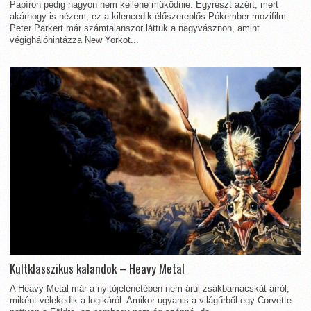
Papíron pedig nagyon nem kellene működnie. Egyrészt azért, mert
akárhogy is nézem, ez a kilencedik élőszereplős Pókember mozifilm.
Peter Parkert már számtalanszor láttuk a nagyvásznon, amint
végighálóhintázza New Yorkot...
Kultklasszikus kalandok – Heavy Metal
A Heavy Metal már a nyitójelenetében nem árul zsákbamacskát arról,
miként vélekedik a logikáról. Amikor ugyanis a világűrből egy Corvette