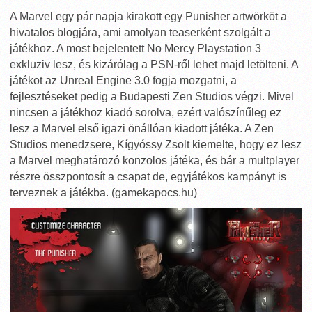
A Marvel egy pár napja kirakott egy Punisher artwörköt a
hivatalos blogjára, ami amolyan teaserként szolgált a
játékhoz. A most bejelentett No Mercy Playstation 3
exkluziv lesz, és kizárólag a PSN-ről lehet majd letölteni. A
játékot az Unreal Engine 3.0 fogja mozgatni, a
fejlesztéseket pedig a Budapesti Zen Studios végzi. Mivel
nincsen a játékhoz kiadó sorolva, ezért valószínűleg ez
lesz a Marvel első igazi önállóan kiadott játéka. A Zen
Studios menedzsere, Kígyóssy Zsolt kiemelte, hogy ez lesz
a Marvel meghatározó konzolos játéka, és bár a multplayer
részre összpontosít a csapat de, egyjátékos kampányt is
terveznek a játékba. (gamekapocs.hu)