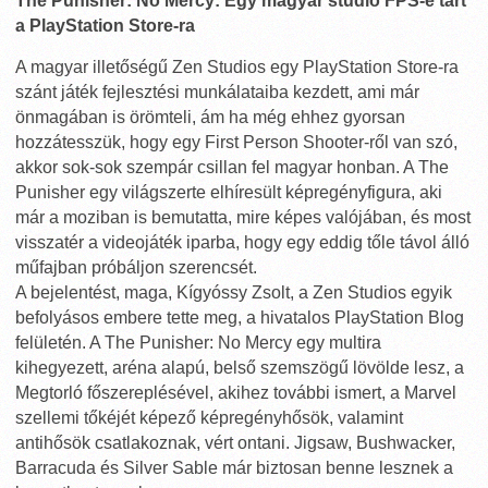
The Punisher: No Mercy: Egy magyar stúdió FPS-e tart
a PlayStation Store-ra
A magyar illetőségű Zen Studios egy PlayStation Store-ra
szánt játék fejlesztési munkálataiba kezdett, ami már
önmagában is örömteli, ám ha még ehhez gyorsan
hozzátesszük, hogy egy First Person Shooter-ről van szó,
akkor sok-sok szempár csillan fel magyar honban. A The
Punisher egy világszerte elhíresült képregényfigura, aki
már a moziban is bemutatta, mire képes valójában, és most
visszatér a videojáték iparba, hogy egy eddig tőle távol álló
műfajban próbáljon szerencsét.
A bejelentést, maga, Kígyóssy Zsolt, a Zen Studios egyik
befolyásos embere tette meg, a hivatalos PlayStation Blog
felületén. A The Punisher: No Mercy egy multira
kihegyezett, aréna alapú, belső szemszögű lövölde lesz, a
Megtorló főszereplésével, akihez további ismert, a Marvel
szellemi tőkéjét képező képregényhősök, valamint
antihősök csatlakoznak, vért ontani. Jigsaw, Bushwacker,
Barracuda és Silver Sable már biztosan benne lesznek a