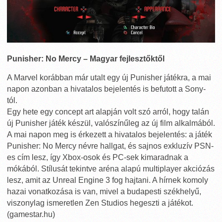
Punisher: No Mercy – Magyar fejlesztőktől
A Marvel korábban már utalt egy új Punisher játékra, a mai
napon azonban a hivatalos bejelentés is befutott a Sony-
tól.
Egy hete egy concept art alapján volt szó arról, hogy talán
új Punisher játék készül, valószínűleg az új film alkalmából.
A mai napon meg is érkezett a hivatalos bejelentés: a játék
Punisher: No Mercy névre hallgat, és sajnos exkluzív PSN-
es cím lesz, így Xbox-osok és PC-sek kimaradnak a
mókából. Stílusát tekintve aréna alapú multiplayer akciózás
lesz, amit az Unreal Engine 3 fog hajtani. A hírnek komoly
hazai vonatkozása is van, mivel a budapesti székhelyű,
viszonylag ismeretlen Zen Studios hegeszti a játékot.
(gamestar.hu)