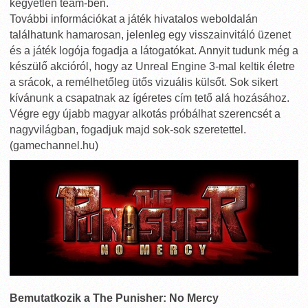
kegyetlen team-ben.
További információkat a játék hivatalos weboldalán
találhatunk hamarosan, jelenleg egy visszainvitáló üzenet
és a játék logója fogadja a látogatókat. Annyit tudunk még a
készülő akcióról, hogy az Unreal Engine 3-mal keltik életre
a srácok, a remélhetőleg ütős vizuális külsőt. Sok sikert
kívánunk a csapatnak az ígéretes cím tető alá hozásához.
Végre egy újabb magyar alkotás próbálhat szerencsét a
nagyvilágban, fogadjuk majd sok-sok szeretettel.
(gamechannel.hu)
Bemutatkozik a The Punisher: No Mercy