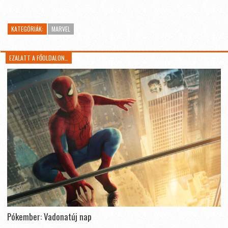
KATEGÓRIÁK:
MARVEL
EZALATT A FŐOLDALON…
Pókember: Vadonatúj nap