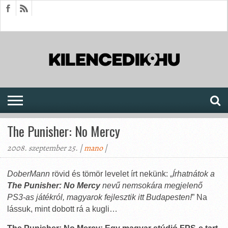
HÍREK
CIKKEK
MEGJELENÉSEK
AKTUÁLIS
SAJTÓARCHÍVUM
FÓRUM
SOROZATOK
The Punisher: No Mercy
2008. szeptember 25. |
mano
|
DoberMann
rövid és tömör levelet írt nekünk: „
Írhatnátok a
The Punisher: No Mercy
nevű nemsokára megjelenő
PS3-as játékról, magyarok fejlesztik itt Budapesten!
” Na
lássuk, mint dobott rá a kugli…