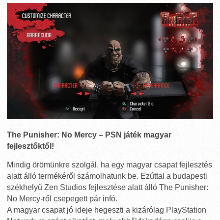
The Punisher: No Mercy – PSN játék magyar
fejlesztőktől!
Mindig örömünkre szolgál, ha egy magyar csapat fejlesztés
alatt álló termékéről számolhatunk be. Ezúttal a budapesti
székhelyű Zen Studios fejlesztése alatt álló The Punisher:
No Mercy-ről csepegett pár infó.
A magyar csapat jó ideje hegeszti a kizárólag PlayStation