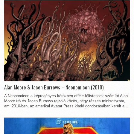
Alan Moore & Jacen Burrows – Neonomicon (2010)
A Neonomicon a képregényes körökben afféle félistennek számító Alan
Moore író és Jacen Burrows rajzoló közös, négy részes minisorozata,
ami 2010-ben, az amerikai Avatar Press kiadó gondozásában került a...