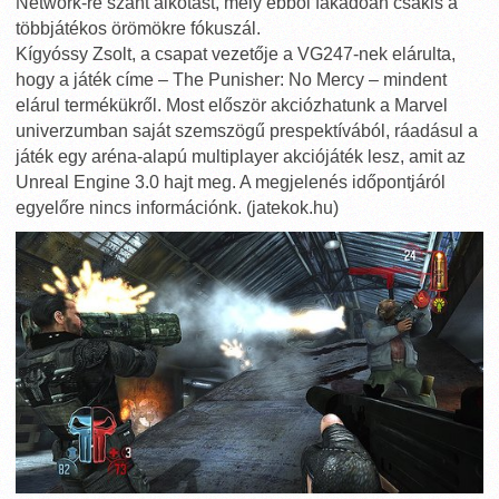
Network-re szánt alkotást, mely ebből fakadóan csakis a
többjátékos örömökre fókuszál.
Kígyóssy Zsolt, a csapat vezetője a VG247-nek elárulta,
hogy a játék címe – The Punisher: No Mercy – mindent
elárul termékükről. Most először akciózhatunk a Marvel
univerzumban saját szemszögű prespektívából, ráadásul a
játék egy aréna-alapú multiplayer akciójáték lesz, amit az
Unreal Engine 3.0 hajt meg. A megjelenés időpontjáról
egyelőre nincs információnk. (jatekok.hu)