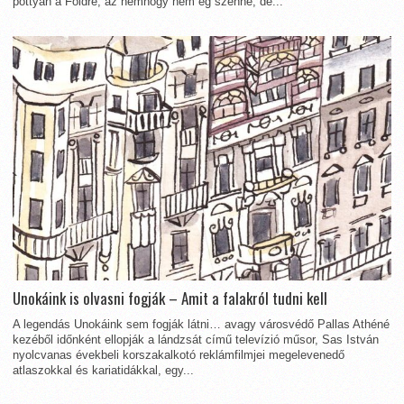
pottyan a Földre, az nemhogy nem ég szénné, de...
Unokáink is olvasni fogják – Amit a falakról tudni kell
A legendás Unokáink sem fogják látni… avagy városvédő Pallas Athéné
kezéből időnként ellopják a lándzsát című televízió műsor, Sas István
nyolcvanas évekbeli korszakalkotó reklámfilmjei megelevenedő
atlaszokkal és kariatidákkal, egy...