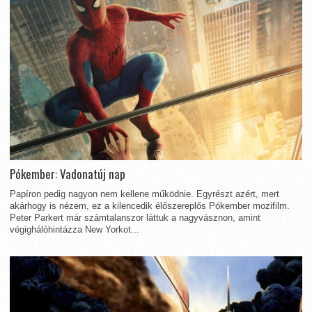
Pókember: Vadonatúj nap
Papíron pedig nagyon nem kellene működnie. Egyrészt azért, mert
akárhogy is nézem, ez a kilencedik élőszereplős Pókember mozifilm.
Peter Parkert már számtalanszor láttuk a nagyvásznon, amint
végighálóhintázza New Yorkot...