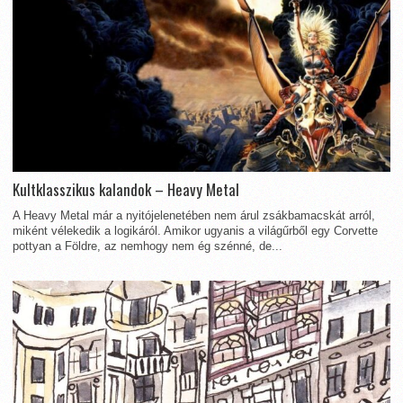
Kultklasszikus kalandok – Heavy Metal
A Heavy Metal már a nyitójelenetében nem árul zsákbamacskát arról,
miként vélekedik a logikáról. Amikor ugyanis a világűrből egy Corvette
pottyan a Földre, az nemhogy nem ég szénné, de...