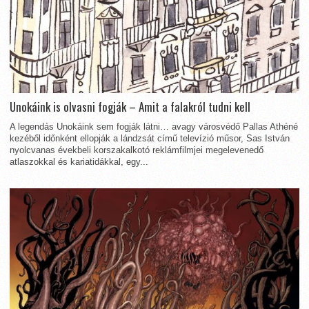
Unokáink is olvasni fogják – Amit a falakról tudni kell
A legendás Unokáink sem fogják látni… avagy városvédő Pallas Athéné
kezéből időnként ellopják a lándzsát című televízió műsor, Sas István
nyolcvanas évekbeli korszakalkotó reklámfilmjei megelevenedő
atlaszokkal és kariatidákkal, egy...