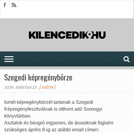
HÍREK
CIKKEK
MEGJELENÉSEK
AKTUÁLIS
SAJTÓARCHÍVUM
FÓRUM
SOROZATOK
Szegedi képregénybörze
2019. március 27. |
zoli79
|
Ismét képregénybörzét tartanak a Szegedi
Képregényfesztiválnak is otthont adó Somogyi
könyvtárban.
Asztalok és beugró ingyenes, de árusoknak foglalni
szükséges április 8-ig az alábbi email címen: