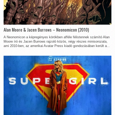
Alan Moore & Jacen Burrows – Neonomicon (2010)
A Neonomicon a képregényes körökben afféle félistennek számító Alan
Moore író és Jacen Burrows rajzoló közös, négy részes minisorozata,
ami 2010-ben, az amerikai Avatar Press kiadó gondozásában került a...