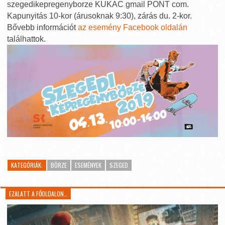
szegedikepregenyborze KUKAC gmail PONT com.
Kapunyitás 10-kor (árusoknak 9:30), zárás du. 2-kor.
Bővebb információt
az esemény Facebook oldalán
találhattok.
KATEGÓRIÁK:
BÖRZE
ESEMÉNYEK
SZEGED
EZALATT A FŐOLDALON…