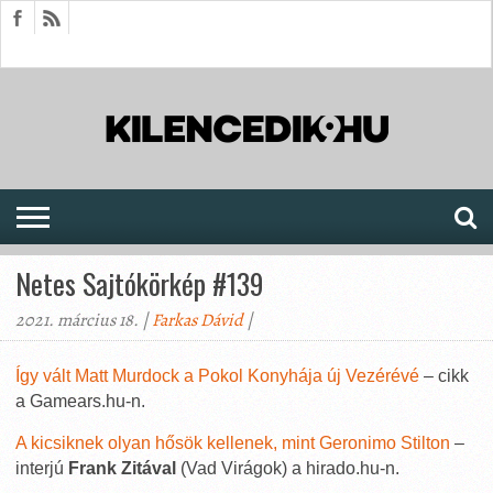
HÍREK
CIKKEK
MEGJELENÉSEK
AKTUÁLIS
SAJTÓARCHÍVUM
FÓRUM
SOROZATOK
Netes Sajtókörkép #139
2021. március 18. |
Farkas Dávid
|
Így vált Matt Murdock a Pokol Konyhája új Vezérévé
– cikk
a Gamears.hu-n.
A kicsiknek olyan hősök kellenek, mint Geronimo Stilton
–
interjú
Frank Zitával
(Vad Virágok) a hirado.hu-n.