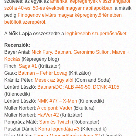
született: az egyik az
amerikai képregények visszhangjáról
szól a 40-es, 50-es évekbeli magyar napilapokban
, a másik
pedig
Finogenov elvtárs magyar képregénytörténetben
betöltött szerepéről
.
A
Nők Lapja
összeszedte a
leghíresebb szuperhősnőket
.
Recenziók:
Bayer Antal:
Nick Fury, Batman, Geronimo Stilton, Marvel+,
Kockás
(Képregény blog)
Finch:
Saga #1
(Kritizátor)
Gaax:
Batman – Fehér Lovag
(Kritizátor)
Kránitz Péter:
Mesék az ágy alól
(Corn and Soda)
Lénárd László:
Batman/DC: ALB #49-50, DCNK #105
(Kilencedik)
Lénárd László:
NMK #77 – X-Men
(Kilencedik)
Müller Norbert:
A célpont: Vader
(Ekultura)
Müller Norbert:
Ha/Ver #2
(Kritizátor)
Pongrácz Máté:
Sam és Twitch
(Roboraptor)
Pusztai Dániel:
Korra legendája #3
(Kilencedik)
Rácz Mihály:
Thor, a Mennydörgés istene #2
(Lángoló)