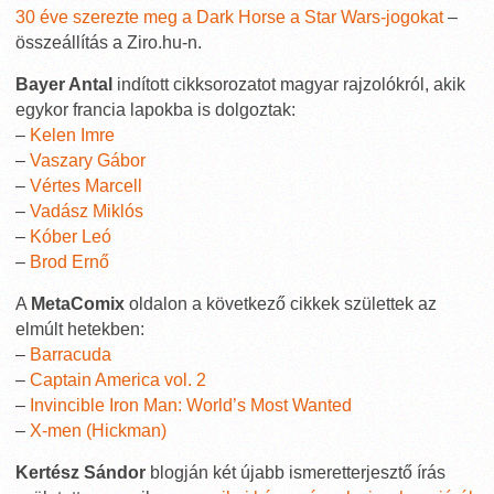
30 éve szerezte meg a Dark Horse a Star Wars-jogokat
–
összeállítás a Ziro.hu-n.
Bayer Antal
indított cikksorozatot magyar rajzolókról, akik
egykor francia lapokba is dolgoztak:
–
Kelen Imre
–
Vaszary Gábor
–
Vértes Marcell
–
Vadász Miklós
–
Kóber Leó
–
Brod Ernő
A
MetaComix
oldalon a következő cikkek születtek az
elmúlt hetekben:
–
Barracuda
–
Captain America vol. 2
–
Invincible Iron Man: World’s Most Wanted
–
X-men (Hickman)
Kertész Sándor
blogján két újabb ismeretterjesztő írás