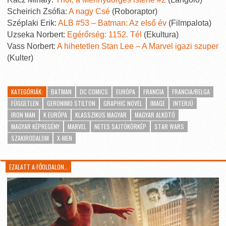
Scheirich Zsófia:
A nagy Csé
(Roboraptor)
Széplaki Erik:
ALB #53 – Batman: Az első év
(Filmpalota)
Uzseka Norbert:
Egérőrség: 1152. Tél
(Ekultura)
Vass Norbert:
A hihetetlen Stan Lee – A Marvel igazi szuper
(Kulter)
KATEGÓRIÁK:
BATMAN
DC COMICS
EURÓPA
FRANCIA
FRANCIA/BELGA
FÜGGETLEN
GERONIMO STILTON
GRAPHIC NOVEL
IMAGE
INTERJÚ
IRON MAN
K EURÓPA
KLASSZIKUS MAGYAR
MAGYAR ALKOTÓ
MAGYAR KÉPREGÉNY
MARVEL
NETES SAJTÓKÖRKÉP
STAR WARS
SZAKIRODALOM
X-MEN
EZALATT A FŐOLDALON…