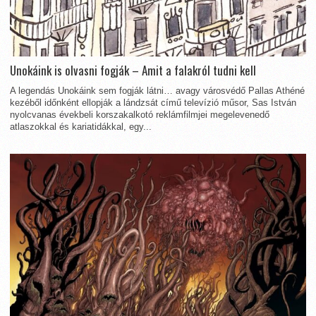
Unokáink is olvasni fogják – Amit a falakról tudni kell
A legendás Unokáink sem fogják látni… avagy városvédő Pallas Athéné
kezéből időnként ellopják a lándzsát című televízió műsor, Sas István
nyolcvanas évekbeli korszakalkotó reklámfilmjei megelevenedő
atlaszokkal és kariatidákkal, egy...