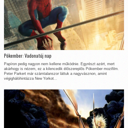
Pókember: Vadonatúj nap
Papíron pedig nagyon nem kellene működnie. Egyrészt azért, mert
akárhogy is nézem, ez a kilencedik élőszereplős Pókember mozifilm.
Peter Parkert már számtalanszor láttuk a nagyvásznon, amint
végighálóhintázza New Yorkot...