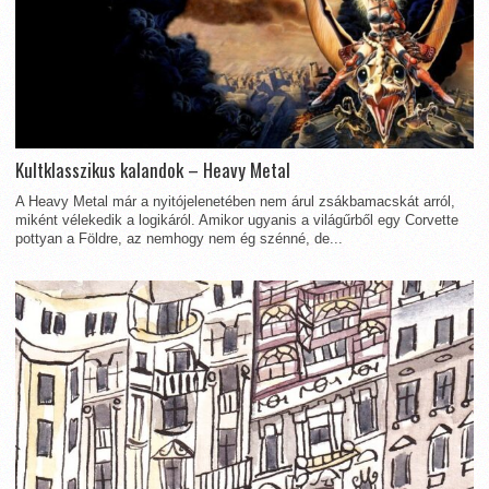
Kultklasszikus kalandok – Heavy Metal
A Heavy Metal már a nyitójelenetében nem árul zsákbamacskát arról,
miként vélekedik a logikáról. Amikor ugyanis a világűrből egy Corvette
pottyan a Földre, az nemhogy nem ég szénné, de...