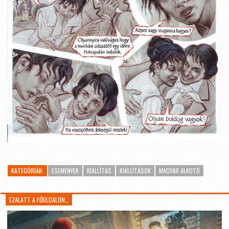
KATEGÓRIÁK:
ESEMÉNYEK
KIÁLLÍTÁS
KIÁLLÍTÁSOK
MAGYAR ALKOTÓ
EZALATT A FŐOLDALON…