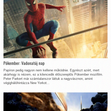
Pókember: Vadonatúj nap
Papíron pedig nagyon nem kellene működnie. Egyrészt azért, mert
akárhogy is nézem, ez a kilencedik élőszereplős Pókember mozifilm.
Peter Parkert már számtalanszor láttuk a nagyvásznon, amint
végighálóhintázza New Yorkot...