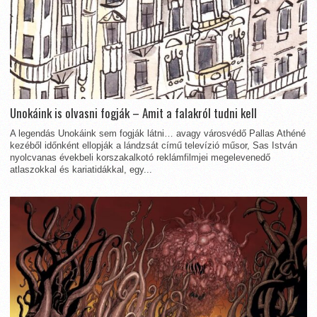
Unokáink is olvasni fogják – Amit a falakról tudni kell
A legendás Unokáink sem fogják látni… avagy városvédő Pallas Athéné
kezéből időnként ellopják a lándzsát című televízió műsor, Sas István
nyolcvanas évekbeli korszakalkotó reklámfilmjei megelevenedő
atlaszokkal és kariatidákkal, egy...