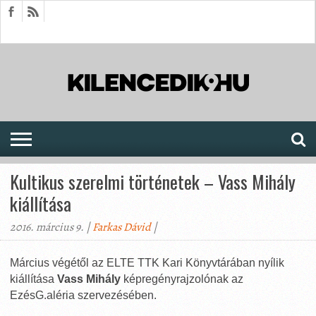
HÍREK
CIKKEK
MEGJELENÉSEK
AKTUÁLIS
SAJTÓARCHÍVUM
FÓRUM
SOROZATOK
Kultikus szerelmi történetek – Vass Mihály
kiállítása
2016. március 9. |
Farkas Dávid
|
Március végétől az ELTE TTK Kari Könyvtárában nyílik
kiállítása
Vass Mihály
képregényrajzolónak az
EzésG.aléria szervezésében.