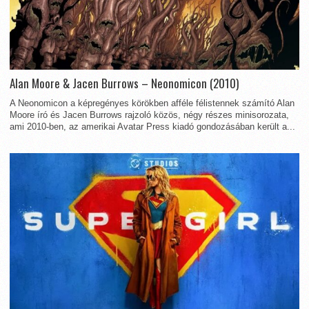
Alan Moore & Jacen Burrows – Neonomicon (2010)
A Neonomicon a képregényes körökben afféle félistennek számító Alan
Moore író és Jacen Burrows rajzoló közös, négy részes minisorozata,
ami 2010-ben, az amerikai Avatar Press kiadó gondozásában került a...