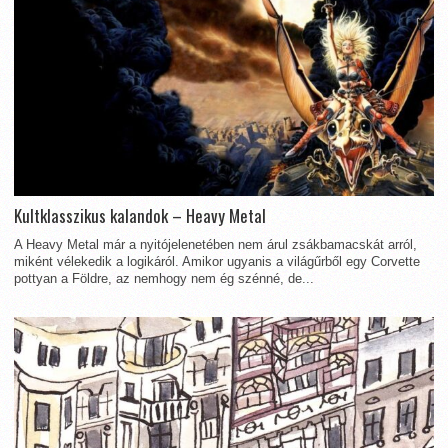
Kultklasszikus kalandok – Heavy Metal
A Heavy Metal már a nyitójelenetében nem árul zsákbamacskát arról,
miként vélekedik a logikáról. Amikor ugyanis a világűrből egy Corvette
pottyan a Földre, az nemhogy nem ég szénné, de...