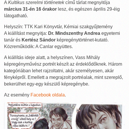
A
Kultikus szerelmi történetek
című tárlat megnyitója
március 31-én 16 órakor
lesz, és egészen április 29-éig
látogatható.
Helyszín: TTK Kari Könyvtár, Kémiai szakgyűjtemény
A kiállítást megnyitja:
Dr. Mindszenthy Andrea
egyetemi
tanár és
Kertész Sándor
képregénytörténet-kutató.
Közreműködik: A Canlar együttes.
A kiállítás ideje alatt, a helyszínen, Vass Mihály
képregényművész portrét készít az érdeklődőknek. Három
kategóriában lehet rajzoltatni, akár személyesen, akár
fényképről. Emellett a megrajzolt portréalak, mint szereplő,
bekerülhet egy-egy készülő képregénybe.
Az esemény
Facebook oldala
.