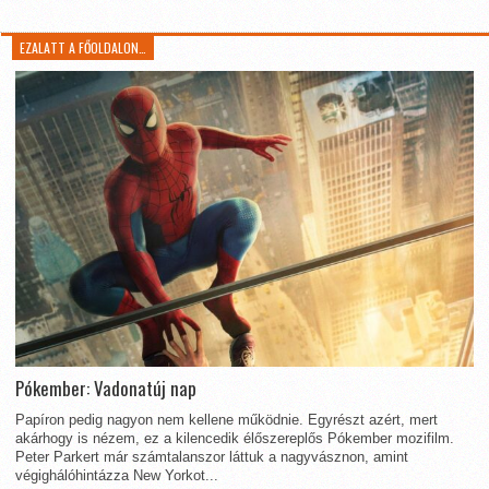
EZALATT A FŐOLDALON…
Pókember: Vadonatúj nap
Papíron pedig nagyon nem kellene működnie. Egyrészt azért, mert
akárhogy is nézem, ez a kilencedik élőszereplős Pókember mozifilm.
Peter Parkert már számtalanszor láttuk a nagyvásznon, amint
végighálóhintázza New Yorkot...