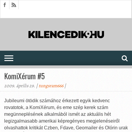
HÍREK
CIKKEK
MEGJELENÉSEK
AKTUÁLIS
SAJTÓARCHÍVUM
FÓRUM
SOROZATOK
KomiXérum #5
2009. április 29. |
tungsram666
|
Jubileumi ötödik számához érkezett egyik kedvenc
rovatotok, a KomiXérum, és eme szép kerek szám
megünneplésének alkalmából ismét az aktuális hét
legizgalmasabb amerikai képregényes megjelenéseiről
olvashattok kritikát Czben, Fdave, Geomailer és Olórin urak