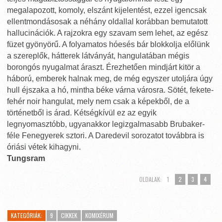
megalapozott, komoly, elszánt kijelentést, ezzel igencsak
ellentmondásosak a néhány oldallal korábban bemutatott
hallucinációk. A rajzokra egy szavam sem lehet, az egész
füzet gyönyörű. A folyamatos hóesés bár blokkolja előlünk
a szereplők, hátterek látványát, hangulatában mégis
borongós nyugalmat áraszt. Érezhetően mindjárt kitör a
háború, emberek halnak meg, de még egyszer utoljára úgy
hull éjszaka a hó, mintha béke várna városra. Sötét, fekete-
fehér noir hangulat, mely nem csak a képekből, de a
történetből is árad. Kétségkívül ez az egyik
legnyomasztóbb, ugyanakkor legizgalmasabb Brubaker-
féle Fenegyerek sztori. A Daredevil sorozatot továbbra is
óriási vétek kihagyni.
Tungsram
OLDALAK:
1
2
3
4
KATEGÓRIÁK:
9
CIKKEK
KOMIXÉRUM