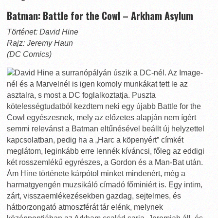
Batman: Battle for the Cowl – Arkham Asylum
Történet: David Hine
Rajz: Jeremy Haun
(DC Comics)
David Hine a surranópályán úszik a DC-nél. Az Image-
nél és a Marvelnél is igen komoly munkákat tett le az
asztalra, s most a DC foglalkoztatja. Puszta
kötelességtudatból kezdtem neki egy újabb Battle for the
Cowl egyészesnek, mely az előzetes alapján nem ígért
semmi relevánst a Batman eltűnésével beállt új helyzettel
kapcsolatban, pedig ha a „Harc a köpenyért” címkét
meglátom, leginkább erre lennék kíváncsi, főleg az eddigi
két rosszemlékű egyrészes, a Gordon és a Man-Bat után.
Ám Hine története kárpótol minket mindenért, még a
harmatgyengén muzsikáló címadó főminiért is. Egy intim,
zárt, visszaemlékezésekben gazdag, sejtelmes, és
hátborzongató atmoszférát tár elénk, melynek