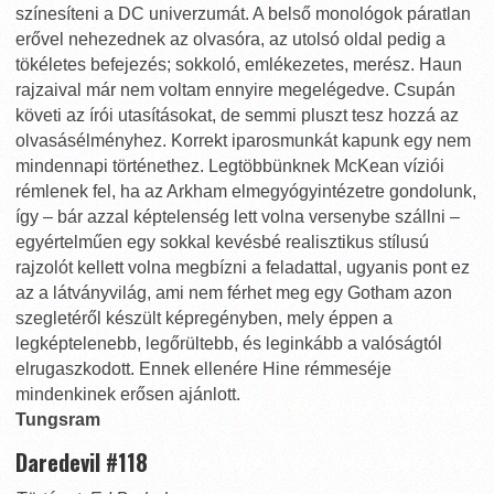
színesíteni a DC univerzumát. A belső monológok páratlan
erővel nehezednek az olvasóra, az utolsó oldal pedig a
tökéletes befejezés; sokkoló, emlékezetes, merész. Haun
rajzaival már nem voltam ennyire megelégedve. Csupán
követi az írói utasításokat, de semmi pluszt tesz hozzá az
olvasásélményhez. Korrekt iparosmunkát kapunk egy nem
mindennapi történethez. Legtöbbünknek McKean víziói
rémlenek fel, ha az Arkham elmegyógyintézetre gondolunk,
így – bár azzal képtelenség lett volna versenybe szállni –
egyértelműen egy sokkal kevésbé realisztikus stílusú
rajzolót kellett volna megbízni a feladattal, ugyanis pont ez
az a látványvilág, ami nem férhet meg egy Gotham azon
szegletéről készült képregényben, mely éppen a
legképtelenebb, legőrültebb, és leginkább a valóságtól
elrugaszkodott. Ennek ellenére Hine rémmeséje
mindenkinek erősen ajánlott.
Tungsram
Daredevil #118