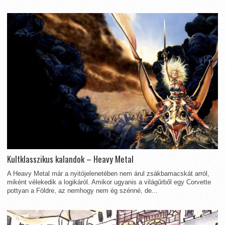
Kultklasszikus kalandok – Heavy Metal
A Heavy Metal már a nyitójelenetében nem árul zsákbamacskát arról,
miként vélekedik a logikáról. Amikor ugyanis a világűrből egy Corvette
pottyan a Földre, az nemhogy nem ég szénné, de...