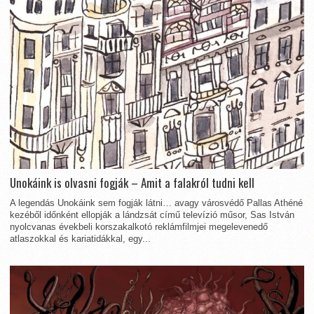
Unokáink is olvasni fogják – Amit a falakról tudni kell
A legendás Unokáink sem fogják látni… avagy városvédő Pallas Athéné
kezéből időnként ellopják a lándzsát című televízió műsor, Sas István
nyolcvanas évekbeli korszakalkotó reklámfilmjei megelevenedő
atlaszokkal és kariatidákkal, egy...