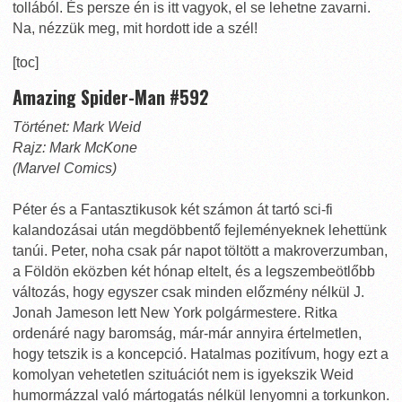
tollából. És persze én is itt vagyok, el se lehetne zavarni.
Na, nézzük meg, mit hordott ide a szél!
[toc]
Amazing Spider-Man #592
Történet: Mark Weid
Rajz: Mark McKone
(Marvel Comics)
Péter és a Fantasztikusok két számon át tartó sci-fi
kalandozásai után megdöbbentő fejleményeknek lehettünk
tanúi. Peter, noha csak pár napot töltött a makroverzumban,
a Földön eközben két hónap eltelt, és a legszembeötlőbb
változás, hogy egyszer csak minden előzmény nélkül J.
Jonah Jameson lett New York polgármestere. Ritka
ordenáré nagy baromság, már-már annyira értelmetlen,
hogy tetszik is a koncepció. Hatalmas pozitívum, hogy ezt a
komolyan vehetetlen szituációt nem is igyekszik Weid
humormázzal való mártogatás nélkül lenyomni a torkunkon.