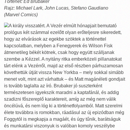
Történet: Ed Brubaker
Rajz: Michael Lark, John Lucas, Stefano Gaudiano
(Marvel Comics)
A király visszatért. A Vezér elmúlt hónapjait bemutató
prológus két számmal ezelőtt olyan erőteljesre sikeredett,
hogy az elvárások az egekbe szöktek a történettel
kapcsolatban, melyben a Fenegyerek és Wilson Fisk
átmenetileg békét kötnek, csak hogy együtt szálljanak
szembe a Kézzel. A nyitány ritka emberközeli pillanatokat
tárt elénk a Vezérről, majd az első részben párhuzamosan
követhettük útját vissza New Yorkba – mely sokkal simább
menet volt, mint azt várhattuk – és Matt magánéleti gondjait
is tovább taglalta az író. Brubaker jó suszterként
természetesen igyekszik maradni a kaptafánál, és addig
szadizni főszereplő karaktereit, amíg az még nem válik
öncélúvá, és nem lóg ki a történetfolyamból. Matt szerelmi
élete továbbra is romokban, ráadásul az új epizódban még
Foggytól is megkapja a magáét, és úgy tűnik, barátságuk
és munkatársi viszonyuk is valóban komoly veszélybe