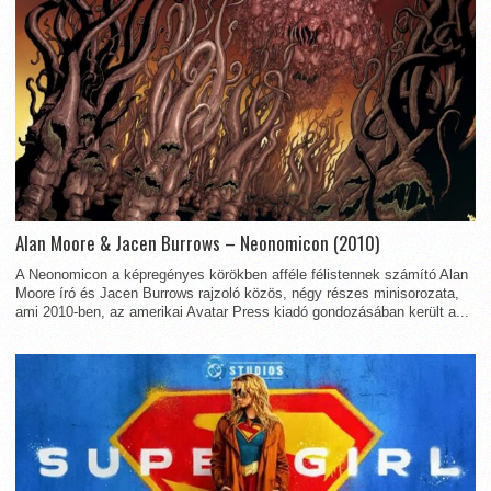
Alan Moore & Jacen Burrows – Neonomicon (2010)
A Neonomicon a képregényes körökben afféle félistennek számító Alan
Moore író és Jacen Burrows rajzoló közös, négy részes minisorozata,
ami 2010-ben, az amerikai Avatar Press kiadó gondozásában került a...