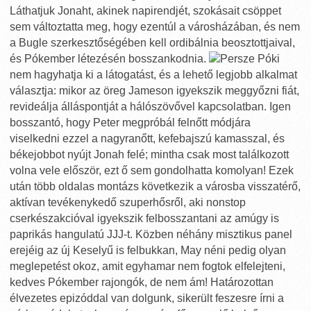
Láthatjuk Jonaht, akinek napirendjét, szokásait csöppet
sem változtatta meg, hogy ezentúl a városházában, és nem
a Bugle szerkesztőségében kell ordibálnia beosztottjaival,
és Pókember létezésén bosszankodnia.
Persze Póki
nem hagyhatja ki a látogatást, és a lehető legjobb alkalmat
választja: mikor az öreg Jameson igyekszik meggyőzni fiát,
revideálja álláspontját a hálószövővel kapcsolatban. Igen
bosszantó, hogy Peter megpróbál felnőtt módjára
viselkedni ezzel a nagyranőtt, kefebajszú kamasszal, és
békejobbot nyújt Jonah felé; mintha csak most találkozott
volna vele először, ezt ő sem gondolhatta komolyan! Ezek
után több oldalas montázs következik a városba visszatérő,
aktívan tevékenykedő szuperhősről, aki nonstop
cserkészakcióval igyekszik felbosszantani az amúgy is
paprikás hangulatú JJJ-t. Közben néhány misztikus panel
erejéig az új Keselyű is felbukkan, May néni pedig olyan
meglepetést okoz, amit egyhamar nem fogtok elfelejteni,
kedves Pókember rajongók, de nem ám! Határozottan
élvezetes epizóddal van dolgunk, sikerült feszesre írni a