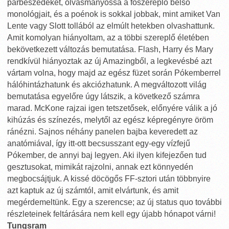
párbeszédeket, olvasmányossá a főszereplő belső
monológjait, és a poénok is sokkal jobbak, mint amiket Van
Lente vagy Slott tollából az elmúlt hetekben olvashattunk.
Amit komolyan hiányoltam, az a többi szereplő életében
bekövetkezett változás bemutatása. Flash, Harry és Mary
rendkívül hiányoztak az új Amazingből, a legkevésbé azt
vártam volna, hogy majd az egész füzet során Pókemberrel
hálóhintázhatunk és akciózhatunk. A megváltozott világ
bemutatása egyelőre úgy látszik, a következő számra
marad. McKone rajzai igen tetszetősek, előnyére válik a jó
kihúzás és színezés, melytől az egész képregényre öröm
ránézni. Sajnos néhány panelen bajba keveredett az
anatómiával, így itt-ott becsusszant egy-egy vízfejű
Pókember, de annyi baj legyen. Aki ilyen kifejezően tud
gesztusokat, mimikát rajzolni, annak ezt könnyedén
megbocsájtjuk. A kissé döcögős FF-sztori után többnyire
azt kaptuk az új számtól, amit elvártunk, és amit
megérdemeltünk. Egy a szerencse; az új status quo további
részleteinek feltárására nem kell egy újabb hónapot várni!
Tungsram