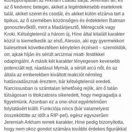
középpontjában az Arkham család sarja, Jeremiah áll, és
az ő kedvenc betegei, akiket a legérdekesebb eseteknek
talál, akiket szeret és csodál, és akiket külön elzárva tart a
tipikus, az ő szemében közönséges és érdektelen Batman
gonosztevőktől, mint a Madárijesztő, Méregcsók vagy
Kroki. Kétségtelenül a három új, Hine által kitalált karakter
közül is kiemelkedik az első, Alessio, aki egy gyermekkori
balesetnek következtében kénytelen érzéseit – szemöldök,
orr, ajkak híján és sérült arcizmai miatt- festékkel
odapingálni. A másik két karakter lényegesen kevesebb
potenciált rejt, ráadásul Myrnát, a sérült arcú nőt, és az
általa az emberekben kiváltott reakciót némileg
hatásvadásznak éreztem, bár kétségtelenül eredeti.
Narcissusban is számtalan lehetőség rejlik, ám ő talán
túlságosan is titokzatosra sikeredett, hogy megragadja a
figyelmünk. Azonban ez a one-shot egyértelműen
folytatásért kiállt. Funkciója nincs (bár valamelyest
összekötötte az időt a RIP-pel), egész egyszerűen
Jeremiah Arkham remek karakter, Hine pedig bizonyította,
hogy nem okoz gondot számára további érdekes figurákkal