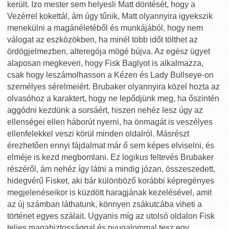
került. Izo mester sem helyesli Matt döntését, hogy a
Vezérrel kokettál, ám úgy tűnik, Matt olyannyira igyekszik
menekülni a magánéletéből és munkájából, hogy nem
válogat az eszközökben, ha minél több időt tölthet az
ördögjelmezben, alteregója mögé bújva. Az egész ügyet
alaposan megkeveri, hogy Fisk Baglyot is alkalmazza,
csak hogy leszámolhasson a Kézen és Lady Bullseye-on
személyes sérelmeiért. Brubaker olyannyira közel hozta az
olvasóhoz a karaktert, hogy ne lepődjünk meg, ha őszintén
aggódni kezdünk a sorsáért, hiszen nehéz lesz úgy az
ellenségei ellen háborút nyerni, ha önmagát is veszélyes
ellenfelekkel veszi körül minden oldalról. Másrészt
érezhetően ennyi fájdalmat már ő sem képes elviselni, és
elméje is kezd megbomlani. Ez logikus feltevés Brubaker
részéről, ám nehéz így látni a mindig józan, összeszedett,
hidegvérű Fisket, aki bár különböző korábbi képregényes
megjelenéseikor is küzdött haragjának kezelésével, amit
az új számban láthatunk, könnyen zsákutcába viheti a
történet egyes szálait. Ugyanis míg az utolsó oldalon Fisk
teljes magabiztossággal és nyugalommal tesz egy