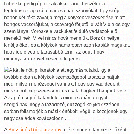
Ribiszke pedig épp csak akkor tanul beszélni, a
legtöbbször apukája mancsaiban szunyókál. Egy szép
napon két róka zavarja meg a kölykök veszekedése miatt
hangos vacsorájukat, a csavargó férjétől elvált Viola és egy
szem lánya, Vöröske a vackukat feldúló vadászok elől
menekülnek. Mivel nincs hová menniük, Borz úr hellyel
kínálja őket, és a kölykök hamarosan azon kapják magukat,
hogy ideje végre tágasabbá tenni az odút, hogy
mindnyájan kényelmesen elférjenek.
A két felnőtt pillanatok alatt egymásra talál, így a
továbbiakban a kölykök szemszögéből tapasztalhatjuk
meg, milyen nehézségei vannak, hogy egy vadidegent
muszájból megszeressünk és családtagként bánjunk vele.
Az apró-cseprő kalandok is mind csupán ürügyül
szolgálnak, hogy a lázadozó, duzzogó kölykök szépen
sorban felismerjék a másik értékeit, végül elkezdjenek egy
nagy családdá kovácsolódni.
A
Borz úr és Róka asszony
afféle modern tanmese, főként