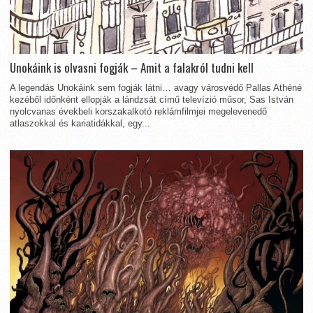
Unokáink is olvasni fogják – Amit a falakról tudni kell
A legendás Unokáink sem fogják látni… avagy városvédő Pallas Athéné
kezéből időnként ellopják a lándzsát című televízió műsor, Sas István
nyolcvanas évekbeli korszakalkotó reklámfilmjei megelevenedő
atlaszokkal és kariatidákkal, egy...