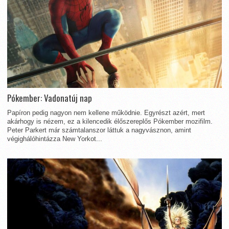
Pókember: Vadonatúj nap
Papíron pedig nagyon nem kellene működnie. Egyrészt azért, mert
akárhogy is nézem, ez a kilencedik élőszereplős Pókember mozifilm.
Peter Parkert már számtalanszor láttuk a nagyvásznon, amint
végighálóhintázza New Yorkot...