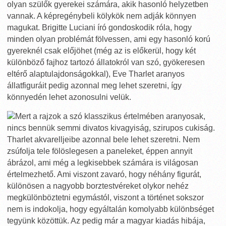
olyan szülők gyerekei számára, akik hasonló helyzetben
vannak. A képregénybeli kölykök nem adják könnyen
magukat. Brigitte Luciani író gondoskodik róla, hogy
minden olyan problémát fölvessen, ami egy hasonló korú
gyereknél csak előjöhet (még az is előkerül, hogy két
különböző fajhoz tartozó állatokról van szó, gyökeresen
eltérő alaptulajdonságokkal), Eve Tharlet aranyos
állatfiguráit pedig azonnal meg lehet szeretni, így
könnyedén lehet azonosulni velük.
Mert a rajzok a szó klasszikus értelmében aranyosak,
nincs bennük semmi divatos kivagyiság, szirupos cukiság.
Tharlet akvarelljeibe azonnal bele lehet szeretni. Nem
zsúfolja tele fölöslegesen a paneleket, éppen annyit
ábrázol, ami még a legkisebbek számára is világosan
értelmezhető. Ami viszont zavaró, hogy néhány figurát,
különösen a nagyobb borztestvéreket olykor nehéz
megkülönböztetni egymástól, viszont a történet sokszor
nem is indokolja, hogy egyáltalán komolyabb különbséget
tegyünk közöttük. Az pedig már a magyar kiadás hibája,