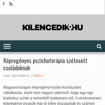
HÍREK
CIKKEK
MEGJELENÉSEK
AKTUÁLIS
SAJTÓARCHÍVUM
FÓRUM
SOROZATOK
Képregényes pszichoterápia szétesett
családoknak
2011. december 2. |
elefes
|
Magyarországon képregényt kiadni kockázatos
vállalkozás, ezért nem nagyon jellemző, hogy egy-egy
kiadvány szinte a semmiből bukkanjon elő. A rendszeresen
képregényt olvasók már jó előre kiszagolják és számon