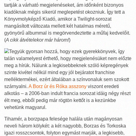
tartják a várható megjelenéseket, ám időnként bizonyos
kiadóknak mégis sikerül meglepetést okozniuk. Így tett a
Könyvmolyképző Kiadó, amikor a Twilight-sorozat
mangásított változata mellett két hatalmas méretű,
gyönyörű albummal is megörvendeztette a műfaj kedvelőit.
(
A cikk átvételekor már három!
)
Tegyük gyorsan hozzá, hogy ezek gyerekkönyvek, így
talán valamelyest érthető, hogy megjelenésüket nem előzte
meg a hírük. Nálunk a legkisebbeknek szóló képregények
szinte kivétel nélkül mind egy jól bejáratot franchise
melléktermékei, ezért általában a színvonaluk sem szokott
szárnyalni.
A Borz úr és Róka asszony
viszont eredeti
alkotás – a 2006-ban indult francia sorozat idáig négy részt
élt meg, ebből pedig már rögtön kettőt is a kezünkbe
vehetünk magyarul.
Tihamér, a borzpapa felesége halála után magányosan
neveli három kölykét: a két nagyobb, Borzas és Torkoska
igazi rosszcsontok, folyton egymást marják, a legkisebb,