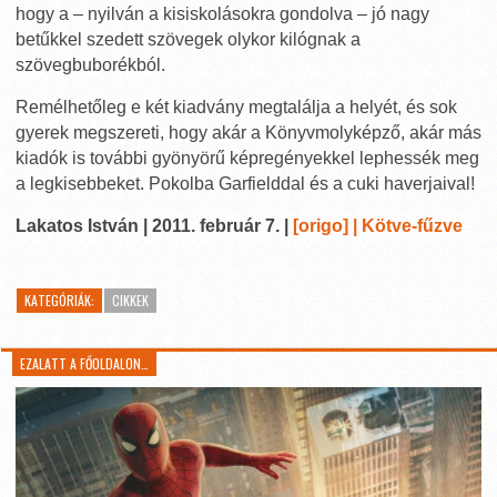
hogy a – nyilván a kisiskolásokra gondolva – jó nagy
betűkkel szedett szövegek olykor kilógnak a
szövegbuborékból.
Remélhetőleg e két kiadvány megtalálja a helyét, és sok
gyerek megszereti, hogy akár a Könyvmolyképző, akár más
kiadók is további gyönyörű képregényekkel lephessék meg
a legkisebbeket. Pokolba Garfielddal és a cuki haverjaival!
Lakatos István | 2011. február 7. |
[origo] | Kötve-fűzve
KATEGÓRIÁK:
CIKKEK
EZALATT A FŐOLDALON…