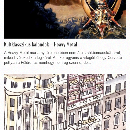
Kultklasszikus kalandok – Heavy Metal
A Heavy Metal már a nyitójelenetében nem árul zsákbamacskát arról,
miként vélekedik a logikáról. Amikor ugyanis a világűrből egy Corvette
pottyan a Földre, az nemhogy nem ég szénné, de...