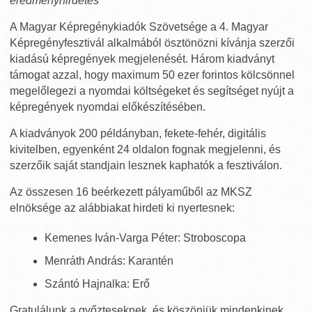
eredményhirdetés
A Magyar Képregénykiadók Szövetsége a 4. Magyar
Képregényfesztivál alkalmából ösztönözni kívánja szerzői
kiadású képregények megjelenését. Három kiadványt
támogat azzal, hogy maximum 50 ezer forintos kölcsönnel
megelőlegezi a nyomdai költségeket és segítséget nyújt a
képregények nyomdai előkészítésében.
A kiadványok 200 példányban, fekete-fehér, digitális
kivitelben, egyenként 24 oldalon fognak megjelenni, és
szerzőik saját standjain lesznek kaphatók a fesztiválon.
Az összesen 16 beérkezett pályaműből az MKSZ
elnöksége az alábbiakat hirdeti ki nyertesnek:
Kemenes Iván-Varga Péter: Stroboscopa
Menráth András: Karantén
Szántó Hajnalka: Erő
Gratulálunk a győzteseknek, és köszönjük mindenkinek,