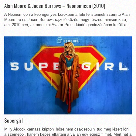
Alan Moore & Jacen Burrows – Neonomicon (2010)
A Neonomicon a képregényes körökben afféle félistennek számító Alan
Moore író és Jacen Burrows rajzoló közös, négy részes minisorozata,
ami 2010-ben, az amerikai Avatar Press kiadó gondozásában került a...
Supergirl
Milly Alcock kamasz kriptoni hőse nem csak repülni tud meg lézert lőni
a szeméből, hanem képes eltartani a vállán egy egész filmet. Mert hát a