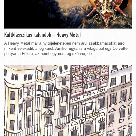
Kultklasszikus kalandok – Heavy Metal
A Heavy Metal már a nyitójelenetében nem árul zsákbamacskát arról,
miként vélekedik a logikáról. Amikor ugyanis a világűrből egy Corvette
pottyan a Földre, az nemhogy nem ég szénné, de...