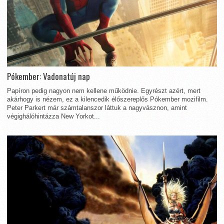
Pókember: Vadonatúj nap
Papíron pedig nagyon nem kellene működnie. Egyrészt azért, mert
akárhogy is nézem, ez a kilencedik élőszereplős Pókember mozifilm.
Peter Parkert már számtalanszor láttuk a nagyvásznon, amint
végighálóhintázza New Yorkot...