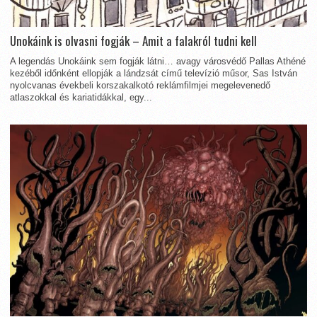
Unokáink is olvasni fogják – Amit a falakról tudni kell
A legendás Unokáink sem fogják látni… avagy városvédő Pallas Athéné
kezéből időnként ellopják a lándzsát című televízió műsor, Sas István
nyolcvanas évekbeli korszakalkotó reklámfilmjei megelevenedő
atlaszokkal és kariatidákkal, egy...