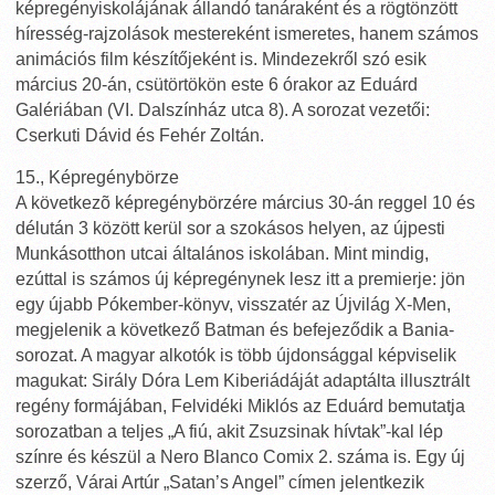
képregényiskolájának állandó tanáraként és a rögtönzött
híresség-rajzolások mestereként ismeretes, hanem számos
animációs film készítőjeként is. Mindezekről szó esik
március 20-án, csütörtökön este 6 órakor az Eduárd
Galériában (VI. Dalszínház utca 8). A sorozat vezetői:
Cserkuti Dávid és Fehér Zoltán.
15., Képregénybörze
A következõ képregénybörzére március 30-án reggel 10 és
délután 3 között kerül sor a szokásos helyen, az újpesti
Munkásotthon utcai általános iskolában. Mint mindig,
ezúttal is számos új képregénynek lesz itt a premierje: jön
egy újabb Pókember-könyv, visszatér az Újvilág X-Men,
megjelenik a következő Batman és befejeződik a Bania-
sorozat. A magyar alkotók is több újdonsággal képviselik
magukat: Sirály Dóra Lem Kiberiádáját adaptálta illusztrált
regény formájában, Felvidéki Miklós az Eduárd bemutatja
sorozatban a teljes „A fiú, akit Zsuzsinak hívtak”-kal lép
színre és készül a Nero Blanco Comix 2. száma is. Egy új
szerző, Várai Artúr „Satan’s Angel” címen jelentkezik