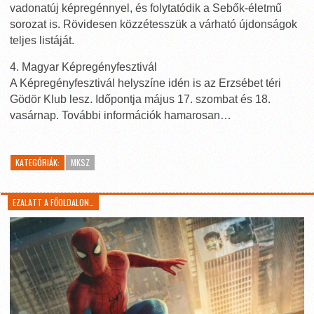
vadonatúj képregénnyel, és folytatódik a Sebők-életmű
sorozat is. Rövidesen közzétesszük a várható újdonságok
teljes listáját.
4. Magyar Képregényfesztivál
A Képregényfesztivál helyszíne idén is az Erzsébet téri
Gödör Klub lesz. Időpontja május 17. szombat és 18.
vasárnap. További információk hamarosan…
KATEGÓRIÁK:
MKSZ
EZALATT A FŐOLDALON…