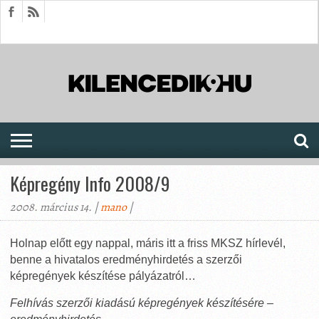
HÍREK
CIKKEK
MEGJELENÉSEK
AKTUÁLIS
SAJTÓARCHÍVUM
FÓRUM
SOROZATOK
Képregény Info 2008/9
2008. március 14. |
mano
|
Holnap előtt egy nappal, máris itt a friss MKSZ hírlevél,
benne a hivatalos eredményhirdetés a szerzői
képregények készítése pályázatról…
Felhívás szerzői kiadású képregények készítésére –