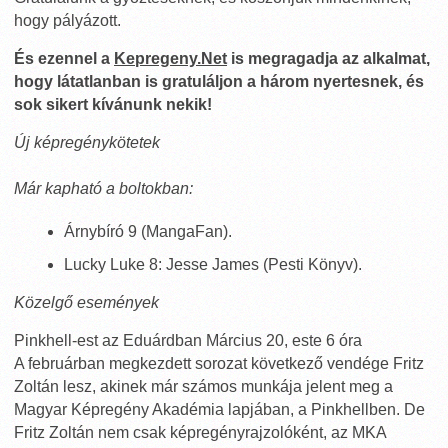
hogy pályázott.
És ezennel a
Kepregeny.Net
is megragadja az alkalmat,
hogy látatlanban is gratuláljon a három nyertesnek, és
sok sikert kívánunk nekik!
Új képregénykötetek
Már kapható a boltokban:
Árnybíró 9 (MangaFan).
Lucky Luke 8: Jesse James (Pesti Könyv).
Közelgő események
Pinkhell-est az Eduárdban Március 20, este 6 óra
A februárban megkezdett sorozat következő vendége Fritz
Zoltán lesz, akinek már számos munkája jelent meg a
Magyar Képregény Akadémia lapjában, a Pinkhellben. De
Fritz Zoltán nem csak képregényrajzolóként, az MKA