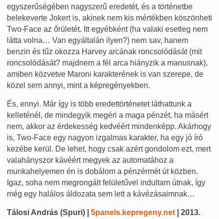
egyszerűségében nagyszerű eredetét, és a történetbe
belekeverte Jokert is, akinek nem kis mértékben köszönheti
Two-Face az őrületét. Itt egyébként (ha valaki esetleg nem
látta volna… Van egyáltalán ilyen?) nem sav, hanem
benzin és tűz okozza Harvey arcának roncsolódását (mit
roncsolódását? majdnem a fél arca hiányzik a manusnak),
amiben közvetve Maroni karakterének is van szerepe, de
közel sem annyi, mint a képregényekben.
És, ennyi. Már így is több eredettörténetet láthattunk a
kelleténél, de mindegyik megéri a maga pénzét, ha másért
nem, akkor az érdekesség kedvéért mindenképp. Akárhogy
is, Two-Face egy nagyon izgalmas karakter, ha egy jó író
kezébe kerül. De lehet, hogy csak azért gondolom ezt, mert
valahányszor kávéért megyek az automatához a
munkahelyemen én is dobálom a pénzérmét út közben.
Igaz, soha nem megrongált felületűvel indultam útnak, így
még egy halálos áldozata sem lett a kávézásaimnak…
Tálosi András (Spuri) |
5panels.kepregeny.net
| 2013.