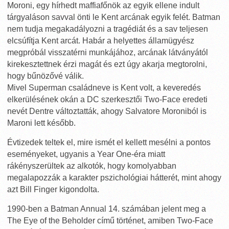
Moroni, egy hírhedt maffiafőnök az egyik ellene indult
tárgyaláson savval önti le Kent arcának egyik felét. Batman
nem tudja megakadályozni a tragédiát és a sav teljesen
elcsúfítja Kent arcát. Habár a helyettes államügyész
megpróbál visszatérni munkájához, arcának látványától
kirekesztettnek érzi magát és ezt úgy akarja megtorolni,
hogy bűnözővé válik.
Mivel Superman családneve is Kent volt, a keveredés
elkerülésének okán a DC szerkesztői Two-Face eredeti
nevét Dentre változtatták, ahogy Salvatore Moroniból is
Maroni lett később.
Évtizedek teltek el, mire ismét el kellett mesélni a pontos
eseményeket, ugyanis a Year One-éra miatt
rákényszerültek az alkotók, hogy komolyabban
megalapozzák a karakter pszichológiai hátterét, mint ahogy
azt Bill Finger kigondolta.
1990-ben a Batman Annual 14. számában jelent meg a
The Eye of the Beholder című történet, amiben Two-Face