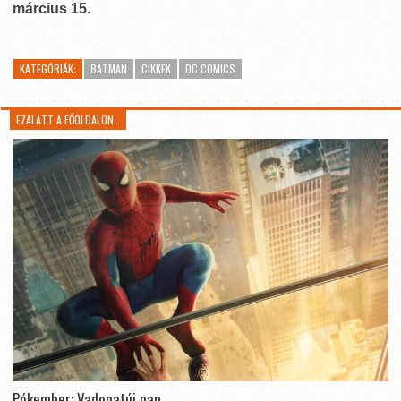
március 15.
KATEGÓRIÁK:
BATMAN
CIKKEK
DC COMICS
EZALATT A FŐOLDALON…
Pókember: Vadonatúj nap