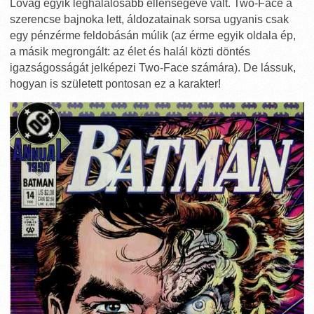
Lovag egyik leghalálosabb ellenségévé vált. Two-Face a
szerencse bajnoka lett, áldozatainak sorsa ugyanis csak
egy pénzérme feldobásán múlik (az érme egyik oldala ép,
a másik megrongált: az élet és halál közti döntés
igazságosságát jelképezi Two-Face számára). De lássuk,
hogyan is született pontosan ez a karakter!