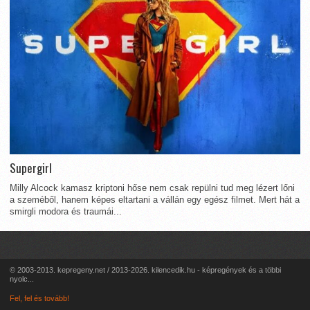
Supergirl
Milly Alcock kamasz kriptoni hőse nem csak repülni tud meg lézert lőni
a szeméből, hanem képes eltartani a vállán egy egész filmet. Mert hát a
smirgli modora és traumái...
© 2003-2013. kepregeny.net / 2013-2026. kilencedik.hu - képregények és a többi
nyolc...
Fel, fel és tovább!