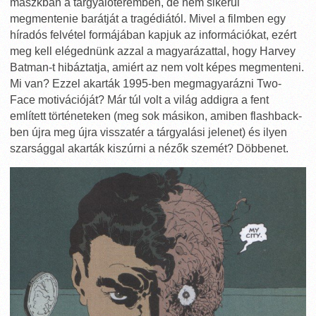
maszkban a tárgyalóteremben, de nem sikerül
megmentenie barátját a tragédiától. Mivel a filmben egy
híradós felvétel formájában kapjuk az információkat, ezért
meg kell elégednünk azzal a magyarázattal, hogy Harvey
Batman-t hibáztatja, amiért az nem volt képes megmenteni.
Mi van? Ezzel akarták 1995-ben megmagyarázni Two-
Face motivációját? Már túl volt a világ addigra a fent
említett történeteken (meg sok másikon, amiben flashback-
ben újra meg újra visszatér a tárgyalási jelenet) és ilyen
szarsággal akarták kiszúrni a nézők szemét? Döbbenet.