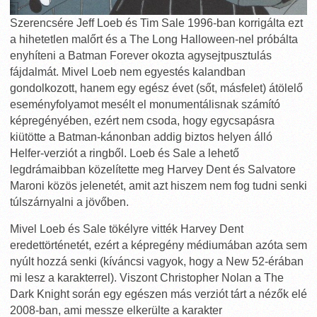
Szerencsére Jeff Loeb és Tim Sale 1996-ban korrigálta ezt
a hihetetlen malőrt és a The Long Halloween-nel próbálta
enyhíteni a Batman Forever okozta agysejtpusztulás
fájdalmát. Mivel Loeb nem egyestés kalandban
gondolkozott, hanem egy egész évet (sőt, másfelet) átölelő
eseményfolyamot mesélt el monumentálisnak számító
képregényében, ezért nem csoda, hogy egycsapásra
kiütötte a Batman-kánonban addig biztos helyen álló
Helfer-verziót a ringből. Loeb és Sale a lehető
legdrámaibban közelítette meg Harvey Dent és Salvatore
Maroni közös jelenetét, amit azt hiszem nem fog tudni senki
túlszárnyalni a jövőben.
Mivel Loeb és Sale tökélyre vitték Harvey Dent
eredettörténetét, ezért a képregény médiumában azóta sem
nyúlt hozzá senki (kíváncsi vagyok, hogy a New 52-érában
mi lesz a karakterrel). Viszont Christopher Nolan a The
Dark Knight során egy egészen más verziót tárt a nézők elé
2008-ban, ami messze elkerülte a karakter