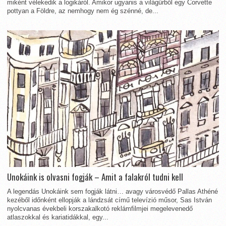
miként vélekedik a logikáról. Amikor ugyanis a világűrből egy Corvette
pottyan a Földre, az nemhogy nem ég szénné, de...
Unokáink is olvasni fogják – Amit a falakról tudni kell
A legendás Unokáink sem fogják látni… avagy városvédő Pallas Athéné
kezéből időnként ellopják a lándzsát című televízió műsor, Sas István
nyolcvanas évekbeli korszakalkotó reklámfilmjei megelevenedő
atlaszokkal és kariatidákkal, egy...