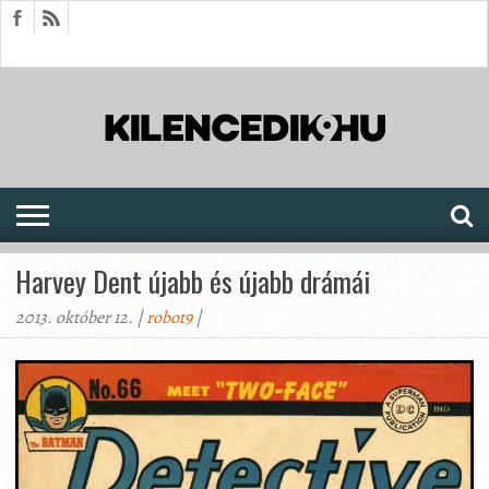
HÍREK
CIKKEK
MEGJELENÉSEK
AKTUÁLIS
SAJTÓARCHÍVUM
FÓRUM
SOROZATOK
Harvey Dent újabb és újabb drámái
2013. október 12. |
robot9
|