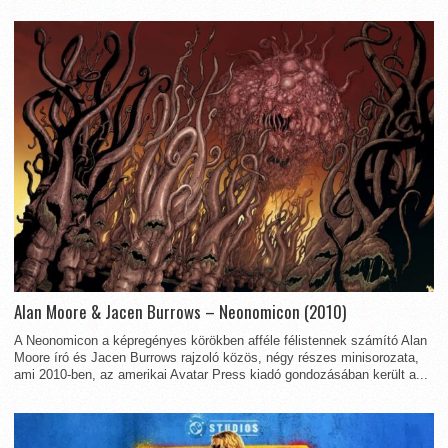
Alan Moore & Jacen Burrows – Neonomicon (2010)
A Neonomicon a képregényes körökben afféle félistennek számító Alan
Moore író és Jacen Burrows rajzoló közös, négy részes minisorozata,
ami 2010-ben, az amerikai Avatar Press kiadó gondozásában került a...