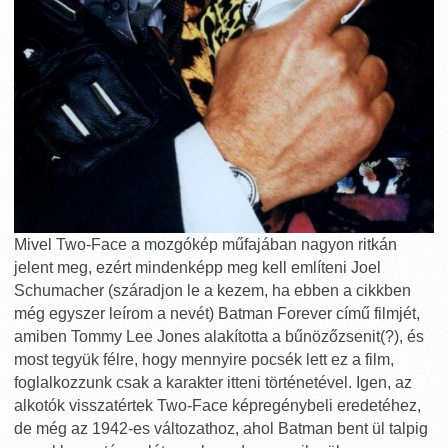
Mivel Two-Face a mozgókép műfajában nagyon ritkán
jelent meg, ezért mindenképp meg kell említeni Joel
Schumacher (száradjon le a kezem, ha ebben a cikkben
még egyszer leírom a nevét) Batman Forever című filmjét,
amiben Tommy Lee Jones alakította a bűnözőzsenit(?), és
most tegyük félre, hogy mennyire pocsék lett ez a film,
foglalkozzunk csak a karakter itteni történetével. Igen, az
alkotók visszatértek Two-Face képregénybeli eredetéhez,
de még az 1942-es változathoz, ahol Batman bent ül talpig