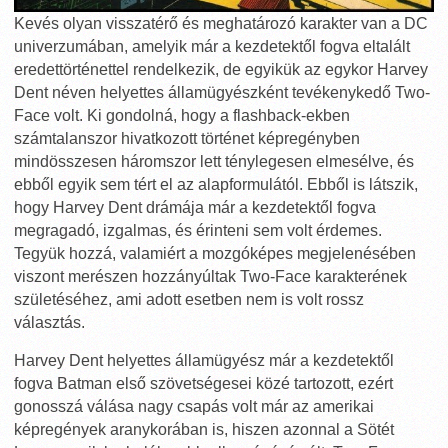
Kevés olyan visszatérő és meghatározó karakter van a DC
univerzumában, amelyik már a kezdetektől fogva eltalált
eredettörténettel rendelkezik, de egyikük az egykor Harvey
Dent néven helyettes államügyészként tevékenykedő Two-
Face volt. Ki gondolná, hogy a flashback-ekben
számtalanszor hivatkozott történet képregényben
mindösszesen háromszor lett ténylegesen elmesélve, és
ebből egyik sem tért el az alapformulától. Ebből is látszik,
hogy Harvey Dent drámája már a kezdetektől fogva
megragadó, izgalmas, és érinteni sem volt érdemes.
Tegyük hozzá, valamiért a mozgóképes megjelenésében
viszont merészen hozzányúltak Two-Face karakterének
születéséhez, ami adott esetben nem is volt rossz
választás.
Harvey Dent helyettes államügyész már a kezdetektől
fogva Batman első szövetségesei közé tartozott, ezért
gonosszá válása nagy csapás volt már az amerikai
képregények aranykorában is, hiszen azonnal a Sötét