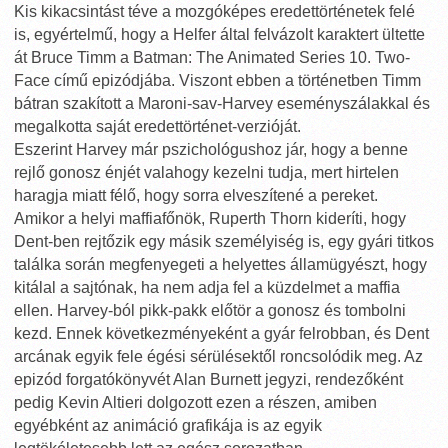
Kis kikacsintást téve a mozgóképes eredettörténetek felé
is, egyértelmű, hogy a Helfer által felvázolt karaktert ültette
át Bruce Timm a Batman: The Animated Series 10. Two-
Face című epizódjába. Viszont ebben a történetben Timm
bátran szakított a Maroni-sav-Harvey eseményszálakkal és
megalkotta saját eredettörténet-verzióját.
Eszerint Harvey már pszichológushoz jár, hogy a benne
rejlő gonosz énjét valahogy kezelni tudja, mert hirtelen
haragja miatt félő, hogy sorra elveszítené a pereket.
Amikor a helyi maffiafőnök, Ruperth Thorn kideríti, hogy
Dent-ben rejtőzik egy másik személyiség is, egy gyári titkos
találka során megfenyegeti a helyettes államügyészt, hogy
kitálal a sajtónak, ha nem adja fel a küzdelmet a maffia
ellen. Harvey-ból pikk-pakk előtör a gonosz és tombolni
kezd. Ennek következményeként a gyár felrobban, és Dent
arcának egyik fele égési sérülésektől roncsolódik meg. Az
epizód forgatókönyvét Alan Burnett jegyzi, rendezőként
pedig Kevin Altieri dolgozott ezen a részen, amiben
egyébként az animáció grafikája is az egyik