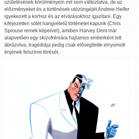
születésének körülményein mit sem változtatva, de az
előzményeket és a történések utózöngéjét Andrew Helfer
igyekezett a korhoz és az elvárásokhoz igazítani. Egy
kifejezetten sötét hangvételű történetet kapunk (Chris
Sprouse remek képeivel), amiben Harvey Dent már
alapvetően egy skizofréniára hajlamos emberként lett
ábrázolva, tragédiája pedig csak elősegítette elnyomott
énjének felszínre törését.