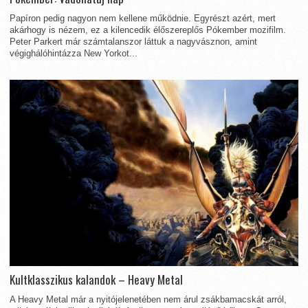
Papíron pedig nagyon nem kellene működnie. Egyrészt azért, mert
akárhogy is nézem, ez a kilencedik élőszereplős Pókember mozifilm.
Peter Parkert már számtalanszor láttuk a nagyvásznon, amint
végighálóhintázza New Yorkot...
Kultklasszikus kalandok – Heavy Metal
A Heavy Metal már a nyitójelenetében nem árul zsákbamacskát arról,