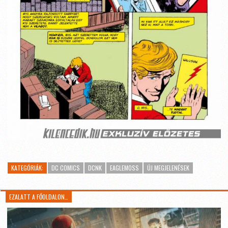
KATEGÓRIÁK:
DC COMICS
DCNK
EAGLEMOSS
ÚJ MEGJELENÉSEK
EZALATT A FŐOLDALON…