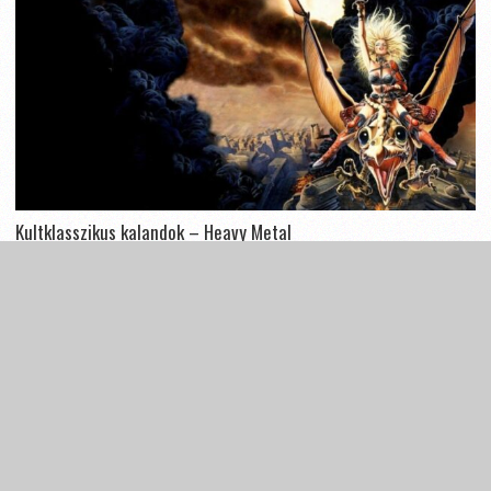
Kultklasszikus kalandok – Heavy Metal
A Heavy Metal már a nyitójelenetében nem árul zsákbamacskát arról,
miként vélekedik a logikáról. Amikor ugyanis a világűrből egy Corvette
pottyan a Földre, az nemhogy nem ég szénné, de...