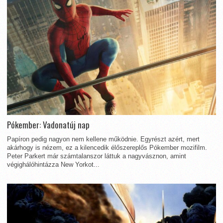
Pókember: Vadonatúj nap
Papíron pedig nagyon nem kellene működnie. Egyrészt azért, mert
akárhogy is nézem, ez a kilencedik élőszereplős Pókember mozifilm.
Peter Parkert már számtalanszor láttuk a nagyvásznon, amint
végighálóhintázza New Yorkot...