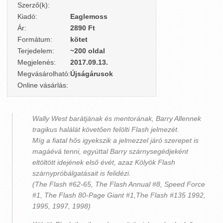
Szerző(k):
Kiadó:
Eaglemoss
Ár:
2890 Ft
Formátum:
kötet
Terjedelem:
~200 oldal
Megjelenés:
2017.09.13.
Megvásárolható:
Újságárusok
Online vásárlás:
Wally West barátjának és mentorának, Barry Allennek
tragikus halálát követően felölti Flash jelmezét.
Míg a fiatal hős igyekszik a jelmezzel járó szerepet is
magáévá tenni, egyúttal Barry szárnysegédjeként
eltöltött idejének első évét, azaz Kölyök Flash
szárnypróbálgatásait is felidézi.
(The Flash #62-65, The Flash Annual #8, Speed Force
#1, The Flash 80-Page Giant #1,The Flash #135 1992,
1995, 1997, 1998)