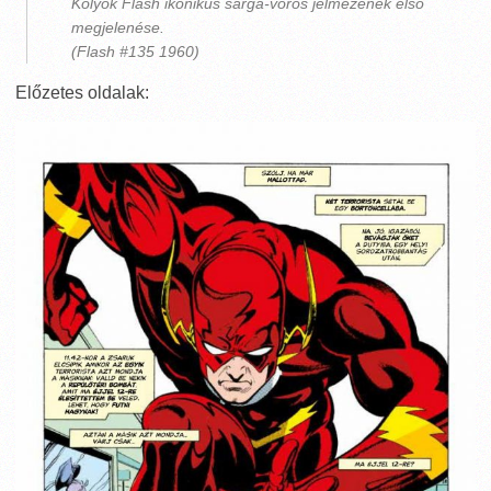
Kölyök Flash ikonikus sárga-vörös jelmezének első
megjelenése.
(Flash #135 1960)
Előzetes oldalak: