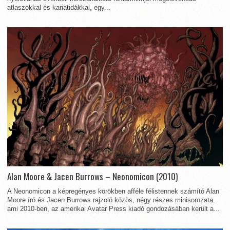
atlaszokkal és kariatidákkal, egy...
Alan Moore & Jacen Burrows – Neonomicon (2010)
A Neonomicon a képregényes körökben afféle félistennek számító Alan
Moore író és Jacen Burrows rajzoló közös, négy részes minisorozata,
ami 2010-ben, az amerikai Avatar Press kiadó gondozásában került a...