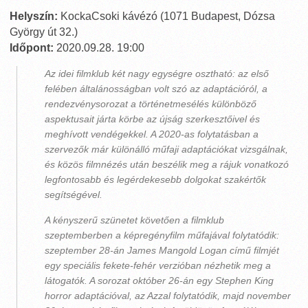
Helyszín:
KockaCsoki kávézó (1071 Budapest, Dózsa
György út 32.)
Időpont:
2020.09.28. 19:00
Az idei filmklub két nagy egységre osztható: az első
felében általánosságban volt szó az adaptációról, a
rendezvénysorozat a történetmesélés különböző
aspektusait járta körbe az újság szerkesztőivel és
meghívott vendégekkel. A 2020-as folytatásban a
szervezők már különálló műfaji adaptációkat vizsgálnak,
és közös filmnézés után beszélik meg a rájuk vonatkozó
legfontosabb és legérdekesebb dolgokat szakértők
segítségével.
A kényszerű szünetet követően a filmklub
szeptemberben a képregényfilm műfajával folytatódik:
szeptember 28-án James Mangold Logan című filmjét
egy speciális fekete-fehér verzióban nézhetik meg a
látogatók. A sorozat október 26-án egy Stephen King
horror adaptációval, az Azzal folytatódik, majd november