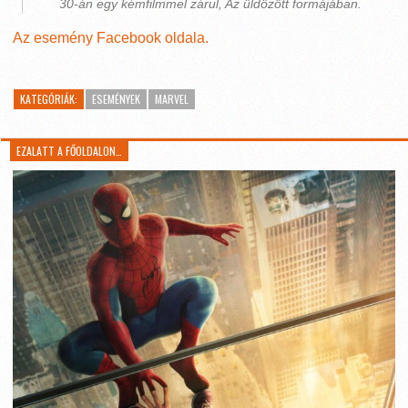
30-án egy kémfilmmel zárul, Az üldözött formájában.
Az esemény Facebook oldala.
KATEGÓRIÁK:
ESEMÉNYEK
MARVEL
EZALATT A FŐOLDALON…