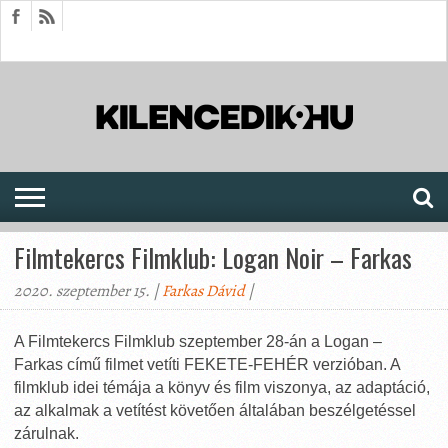
HÍREK
CIKKEK
MEGJELENÉSEK
AKTUÁLIS
SAJTÓARCHÍVUM
FÓRUM
SOROZATOK
Filmtekercs Filmklub: Logan Noir – Farkas
2020. szeptember 15. |
Farkas Dávid
|
A Filmtekercs Filmklub szeptember 28-án a Logan –
Farkas című filmet vetíti FEKETE-FEHÉR verzióban. A
filmklub idei témája a könyv és film viszonya, az adaptáció,
az alkalmak a vetítést követően általában beszélgetéssel
zárulnak.