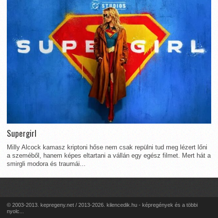
Supergirl
Milly Alcock kamasz kriptoni hőse nem csak repülni tud meg lézert lőni
a szeméből, hanem képes eltartani a vállán egy egész filmet. Mert hát a
smirgli modora és traumái...
© 2003-2013. kepregeny.net / 2013-2026. kilencedik.hu - képregények és a többi
nyolc...