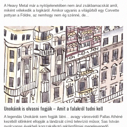
A Heavy Metal már a nyitójelenetében nem árul zsákbamacskát arról,
miként vélekedik a logikáról. Amikor ugyanis a világűrből egy Corvette
pottyan a Földre, az nemhogy nem ég szénné, de...
Unokáink is olvasni fogják – Amit a falakról tudni kell
A legendás Unokáink sem fogják látni… avagy városvédő Pallas Athéné
kezéből időnként ellopják a lándzsát című televízió műsor, Sas István
nyolcvanas évekbeli korszakalkotó reklámfilmjei megelevenedő