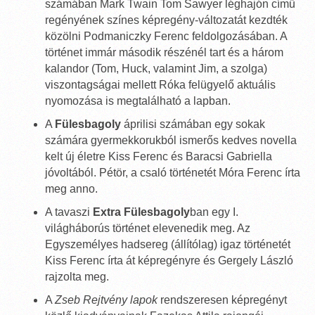
számában Mark Twain Tom Sawyer léghajón című
regényének színes képregény-változatát kezdték
közölni Podmaniczky Ferenc feldolgozásában. A
történet immár második részénél tart és a három
kalandor (Tom, Huck, valamint Jim, a szolga)
viszontagságai mellett Róka felügyelő aktuális
nyomozása is megtalálható a lapban.
A
Fülesbagoly
áprilisi számában egy sokak
számára gyermekkorukból ismerős kedves novella
kelt új életre Kiss Ferenc és Baracsi Gabriella
jóvoltából. Pétör, a csaló történetét Móra Ferenc írta
meg anno.
A tavaszi
Extra Fülesbagoly
ban egy I.
világháborús történet elevenedik meg. Az
Egyszemélyes hadsereg (állítólag) igaz történetét
Kiss Ferenc írta át képregényre és Gergely László
rajzolta meg.
A
Zseb Rejtvény lapok
rendszeresen képregényt