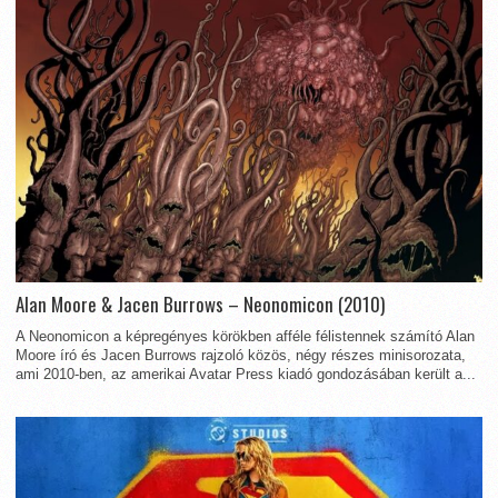
Alan Moore & Jacen Burrows – Neonomicon (2010)
A Neonomicon a képregényes körökben afféle félistennek számító Alan
Moore író és Jacen Burrows rajzoló közös, négy részes minisorozata,
ami 2010-ben, az amerikai Avatar Press kiadó gondozásában került a...