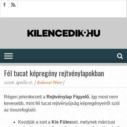
HÍREK
CIKKEK
MEGJELENÉSEK
AKTUÁLIS
SAJTÓARCHÍVUM
FÓRUM
SOROZATOK
Fél tucat képregény rejtvénylapokban
2008. április 17. |
Kokovai Péter
|
Régen jelentkezett a
Rejtvénylap Figyelő
, így most nem
kevesebb, mint fél tucat rejtvényújság képregényeiről szól
az összefoglaló.
Kezdjük a sort a
Kis Füles
sel, melynek márciusi