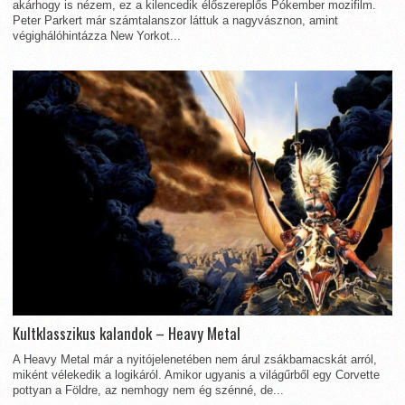
akárhogy is nézem, ez a kilencedik élőszereplős Pókember mozifilm.
Peter Parkert már számtalanszor láttuk a nagyvásznon, amint
végighálóhintázza New Yorkot...
Kultklasszikus kalandok – Heavy Metal
A Heavy Metal már a nyitójelenetében nem árul zsákbamacskát arról,
miként vélekedik a logikáról. Amikor ugyanis a világűrből egy Corvette
pottyan a Földre, az nemhogy nem ég szénné, de...