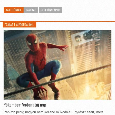
KATEGÓRIÁK:
FAZEKAS
REJTVÉNYLAPOK
EZALATT A FŐOLDALON…
Pókember: Vadonatúj nap
Papíron pedig nagyon nem kellene működnie. Egyrészt azért, mert