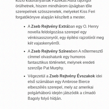
közlő kiadványainak Fazekas Attila rajongói
örülhetnek, hiszen mindhárom újságban tőle
szerepelnek szösszenetek, melyeket Kiss Feri
forgatókönyve alapján készített a mester.
A
Zseb Rejtvény Extrá
ban egy O. Henry
novella feldolgozása szerepel egy
vénkisasszonyról, egy építési rajzolóról meg
két vajaskenyérről.
A
Zseb Rejtvény Színes
ben A nőtermesztő
címmel olvashatunk egy humoros
fantasztikus történetet, melynek eredeti
szerzője Pat Murphy.
Végezetül a
Zseb Rejtvény Évszakok
idei
első számában egy Ambrose Bierce
elbeszélés szerepel, mely az amerikai
polgárháború idején játszódik a címadó
Bagoly folyó hídján.