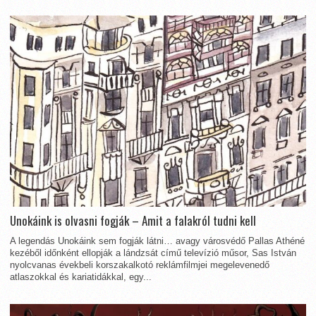
Unokáink is olvasni fogják – Amit a falakról tudni kell
A legendás Unokáink sem fogják látni… avagy városvédő Pallas Athéné
kezéből időnként ellopják a lándzsát című televízió műsor, Sas István
nyolcvanas évekbeli korszakalkotó reklámfilmjei megelevenedő
atlaszokkal és kariatidákkal, egy...