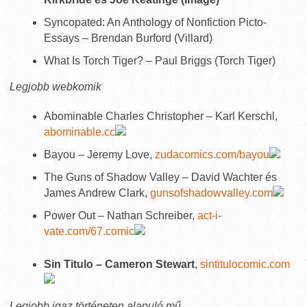
Syncopated: An Anthology of Nonfiction Picto-
Essays – Brendan Burford (Villard)
What Is Torch Tiger? – Paul Briggs (Torch Tiger)
Legjobb webkomik
Abominable Charles Christopher – Karl Kerschl,
abominable.cc
Bayou – Jeremy Love,
zudacomics.com/bayou
The Guns of Shadow Valley – David Wachter és
James Andrew Clark,
gunsofshadowvalley.com
Power Out – Nathan Schreiber,
act-i-
vate.com/67.comic
Sin Titulo – Cameron Stewart
,
sintitulocomic.com
Legjobb igaz történeten alapuló mű