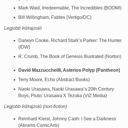
Mark Waid, Irredeemable, The Incredibles (BOOM!)
Bill Willingham, Fables (Vertigo/DC)
Legjobb író/rajzoló
Darwyn Cooke, Richard Stark’s Parker: The Hunter
(IDW)
R. Crumb, The Book of Genesis Illustrated (Norton)
David Mazzuccheilli, Asterios Polyp (Pantheon)
Terry Moore, Echo (Abstract Books)
Naoki Urasawa, Naoki Urasawa’s 20th Century
Boys, Pluto: Urasawa X Tezuka (VIZ Media)
Legjobb író/rajzoló (non-fiction)
Reinhard Kleist, Johnny Cash: I See a Darkness
(Abrams ComicArts)