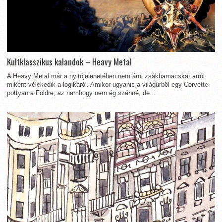
Kultklasszikus kalandok – Heavy Metal
A Heavy Metal már a nyitójelenetében nem árul zsákbamacskát arról,
miként vélekedik a logikáról. Amikor ugyanis a világűrből egy Corvette
pottyan a Földre, az nemhogy nem ég szénné, de...