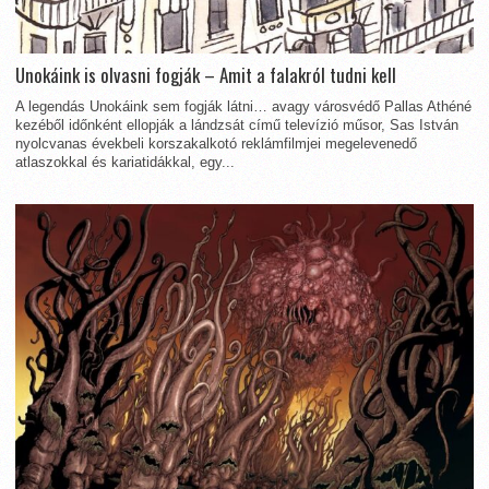
Unokáink is olvasni fogják – Amit a falakról tudni kell
A legendás Unokáink sem fogják látni… avagy városvédő Pallas Athéné
kezéből időnként ellopják a lándzsát című televízió műsor, Sas István
nyolcvanas évekbeli korszakalkotó reklámfilmjei megelevenedő
atlaszokkal és kariatidákkal, egy...