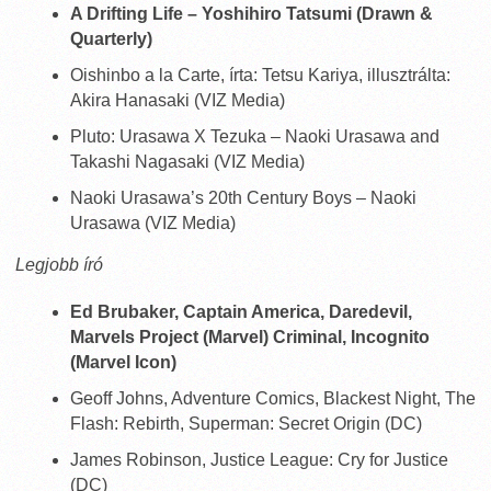
A Drifting Life – Yoshihiro Tatsumi (Drawn &
Quarterly)
Oishinbo a la Carte, írta: Tetsu Kariya, illusztrálta:
Akira Hanasaki (VIZ Media)
Pluto: Urasawa X Tezuka – Naoki Urasawa and
Takashi Nagasaki (VIZ Media)
Naoki Urasawa’s 20th Century Boys – Naoki
Urasawa (VIZ Media)
Legjobb író
Ed Brubaker, Captain America, Daredevil,
Marvels Project (Marvel) Criminal, Incognito
(Marvel Icon)
Geoff Johns, Adventure Comics, Blackest Night, The
Flash: Rebirth, Superman: Secret Origin (DC)
James Robinson, Justice League: Cry for Justice
(DC)