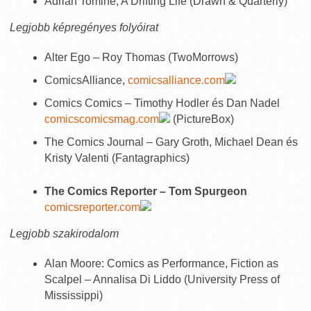
Adrian Tomine, A Drifting Life (Drawn & Quarterly)
Legjobb képregényes folyóirat
Alter Ego – Roy Thomas (TwoMorrows)
ComicsAlliance,
comicsalliance.com
Comics Comics – Timothy Hodler és Dan Nadel
comicscomicsmag.com
(PictureBox)
The Comics Journal – Gary Groth, Michael Dean és
Kristy Valenti (Fantagraphics)
The Comics Reporter – Tom Spurgeon
comicsreporter.com
Legjobb szakirodalom
Alan Moore: Comics as Performance, Fiction as
Scalpel – Annalisa Di Liddo (University Press of
Mississippi)