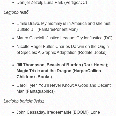
Danijel Zezelj, Luna Park (Vertigo/DC)
Legjobb festő
Émile Bravo, My mommy is in America and she met
Buffalo Bill (Fanfare/Ponent Mon)
Mauro Cascioli, Justice League: Cry for Justice (DC)
Nicolle Rager Fuller, Charles Darwin on the Origin
of Species: A Graphic Adaptation (Rodale Books)
Jill Thompson, Beasts of Burden (Dark Horse);
Magic Trixie and the Dragon (HarperCollins
Children’s Books)
Carol Tyler, You’ll Never Know: A Good and Decent
Man (Fantagraphics)
Legjobb borítóművész
John Cassaday, Irredeemable (BOOM!); Lone