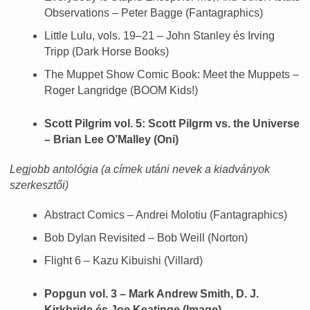
Observations – Peter Bagge (Fantagraphics)
Little Lulu, vols. 19–21 – John Stanley és Irving
Tripp (Dark Horse Books)
The Muppet Show Comic Book: Meet the Muppets –
Roger Langridge (BOOM Kids!)
Scott Pilgrim vol. 5: Scott Pilgrm vs. the Universe
– Brian Lee O’Malley (Oni)
Legjobb antológia (a címek utáni nevek a kiadványok
szerkesztői)
Abstract Comics – Andrei Molotiu (Fantagraphics)
Bob Dylan Revisited – Bob Weill (Norton)
Flight 6 – Kazu Kibuishi (Villard)
Popgun vol. 3 – Mark Andrew Smith, D. J.
Kirkbride és Joe Keatinge (Image)