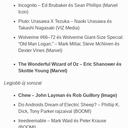
Incognito – Ed Brubaker és Sean Phillips (Marvel
Icon)
Pluto: Urasawa X Tezuka – Naoki Urasawa és
Takashi Nagasaki (VIZ Media)
Wolverine #66–72 és Wolverine Giant-Size Special:
“Old Man Logan,” – Mark Millar, Steve McNiven és
Dexter Vines (Marvel)
The Wonderful Wizard of Oz – Eric Shanower és
Skottie Young (Marvel)
Legjobb új sorozat
Chew – John Layman és Rob Guillory (Image)
Do Androids Dream of Electric Sheep? – Phillip K.
Dick, Tony Parker rajzaival (BOOM!)
Ireedeemable – Mark Waid és Peter Krause
(BOOM!)