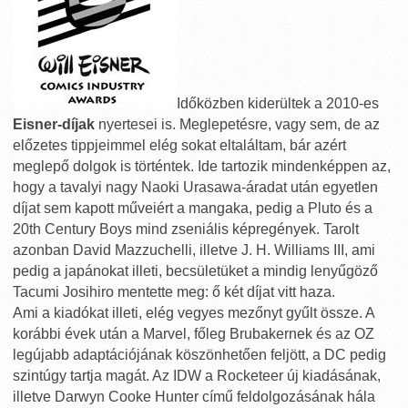
Időközben kiderültek a 2010-es
Eisner-díjak
nyertesei is. Meglepetésre, vagy sem, de az
előzetes tippjeimmel elég sokat eltaláltam, bár azért
meglepő dolgok is történtek. Ide tartozik mindenképpen az,
hogy a tavalyi nagy Naoki Urasawa-áradat után egyetlen
díjat sem kapott műveiért a mangaka, pedig a Pluto és a
20th Century Boys mind zseniális képregények. Tarolt
azonban David Mazzuchelli, illetve J. H. Williams III, ami
pedig a japánokat illeti, becsületüket a mindig lenyűgöző
Tacumi Josihiro mentette meg: ő két díjat vitt haza.
Ami a kiadókat illeti, elég vegyes mezőnyt gyűlt össze. A
korábbi évek után a Marvel, főleg Brubakernek és az OZ
legújabb adaptációjának köszönhetően feljött, a DC pedig
szintúgy tartja magát. Az IDW a Rocketeer új kiadásának,
illetve Darwyn Cooke Hunter című feldolgozásának hála