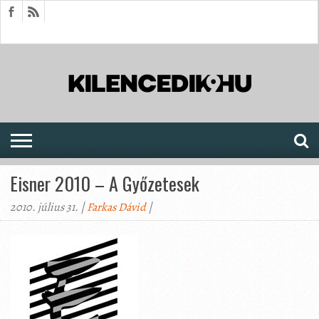
HÍREK
CIKKEK
MEGJELENÉSEK
AKTUÁLIS
SAJTÓARCHÍVUM
FÓRUM
SOROZATOK
Eisner 2010 – A Győzetesek
2010. július 31. |
Farkas Dávid
|