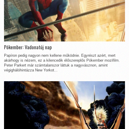
Pókember: Vadonatúj nap
Papíron pedig nagyon nem kellene működnie. Egyrészt azért, mert
akárhogy is nézem, ez a kilencedik élőszereplős Pókember mozifilm.
Peter Parkert már számtalanszor láttuk a nagyvásznon, amint
végighálóhintázza New Yorkot...