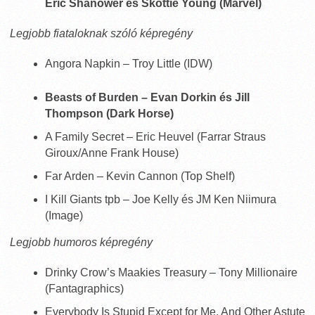
Eric Shanower és Skottie Young (Marvel)
Legjobb fiataloknak szóló képregény
Angora Napkin – Troy Little (IDW)
Beasts of Burden – Evan Dorkin és Jill
Thompson (Dark Horse)
A Family Secret – Eric Heuvel (Farrar Straus
Giroux/Anne Frank House)
Far Arden – Kevin Cannon (Top Shelf)
I Kill Giants tpb – Joe Kelly és JM Ken Niimura
(Image)
Legjobb humoros képregény
Drinky Crow’s Maakies Treasury – Tony Millionaire
(Fantagraphics)
Everybody Is Stupid Except for Me, And Other Astute