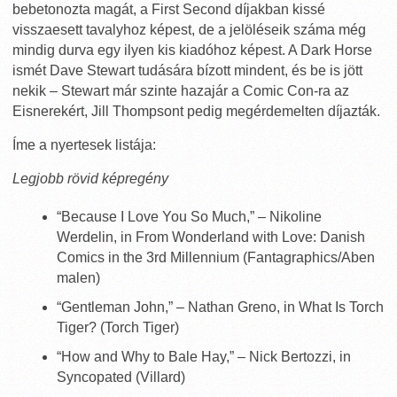
bebetonozta magát, a First Second díjakban kissé
visszaesett tavalyhoz képest, de a jelöléseik száma még
mindig durva egy ilyen kis kiadóhoz képest. A Dark Horse
ismét Dave Stewart tudására bízott mindent, és be is jött
nekik – Stewart már szinte hazajár a Comic Con-ra az
Eisnerekért, Jill Thompsont pedig megérdemelten díjazták.
Íme a nyertesek listája:
Legjobb rövid képregény
“Because I Love You So Much,” – Nikoline
Werdelin, in From Wonderland with Love: Danish
Comics in the 3rd Millennium (Fantagraphics/Aben
malen)
“Gentleman John,” – Nathan Greno, in What Is Torch
Tiger? (Torch Tiger)
“How and Why to Bale Hay,” – Nick Bertozzi, in
Syncopated (Villard)