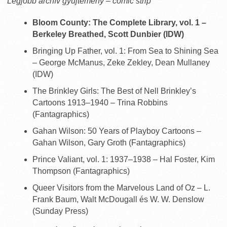
Legjobb archív gyűjtemény – comic strip
Bloom County: The Complete Library, vol. 1 –
Berkeley Breathed, Scott Dunbier (IDW)
Bringing Up Father, vol. 1: From Sea to Shining Sea
– George McManus, Zeke Zekley, Dean Mullaney
(IDW)
The Brinkley Girls: The Best of Nell Brinkley’s
Cartoons 1913–1940 – Trina Robbins
(Fantagraphics)
Gahan Wilson: 50 Years of Playboy Cartoons –
Gahan Wilson, Gary Groth (Fantagraphics)
Prince Valiant, vol. 1: 1937–1938 – Hal Foster, Kim
Thompson (Fantagraphics)
Queer Visitors from the Marvelous Land of Oz – L.
Frank Baum, Walt McDougall és W. W. Denslow
(Sunday Press)