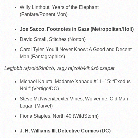
Willy Linthout, Years of the Elephant
(Fanfare/Ponent Mon)
Joe Sacco, Footnotes in Gaza (Metropolitan/Holt)
David Small, Stitches (Norton)
Carol Tyler, You’ll Never Know: A Good and Decent
Man (Fantagraphics)
Legjobb rajzoló/kihúzó, vagy rajzoló/kihúzó csapat
Michael Kaluta, Madame Xanadu #11–15: “Exodus
Noir” (Vertigo/DC)
Steve McNiven/Dexter Vines, Wolverine: Old Man
Logan (Marvel)
Fiona Staples, North 40 (WildStorm)
J. H. Williams III, Detective Comics (DC)