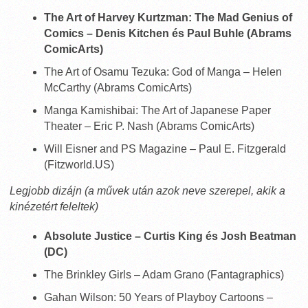
The Art of Harvey Kurtzman: The Mad Genius of
Comics – Denis Kitchen és Paul Buhle (Abrams
ComicArts)
The Art of Osamu Tezuka: God of Manga – Helen
McCarthy (Abrams ComicArts)
Manga Kamishibai: The Art of Japanese Paper
Theater – Eric P. Nash (Abrams ComicArts)
Will Eisner and PS Magazine – Paul E. Fitzgerald
(Fitzworld.US)
Legjobb dizájn (a művek után azok neve szerepel, akik a
kinézetért feleltek)
Absolute Justice – Curtis King és Josh Beatman
(DC)
The Brinkley Girls – Adam Grano (Fantagraphics)
Gahan Wilson: 50 Years of Playboy Cartoons –