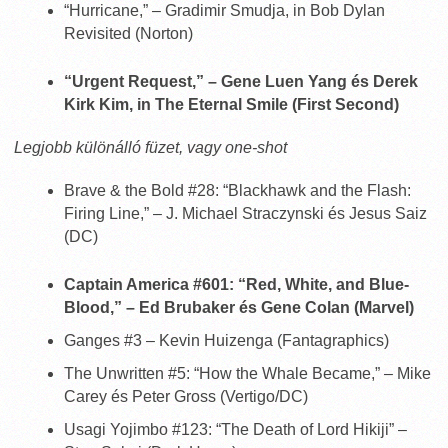
“Hurricane,” – Gradimir Smudja, in Bob Dylan
Revisited (Norton)
“Urgent Request,” – Gene Luen Yang és Derek
Kirk Kim, in The Eternal Smile (First Second)
Legjobb különálló füzet, vagy one-shot
Brave & the Bold #28: “Blackhawk and the Flash:
Firing Line,” – J. Michael Straczynski és Jesus Saiz
(DC)
Captain America #601: “Red, White, and Blue-
Blood,” – Ed Brubaker és Gene Colan (Marvel)
Ganges #3 – Kevin Huizenga (Fantagraphics)
The Unwritten #5: “How the Whale Became,” – Mike
Carey és Peter Gross (Vertigo/DC)
Usagi Yojimbo #123: “The Death of Lord Hikiji” –