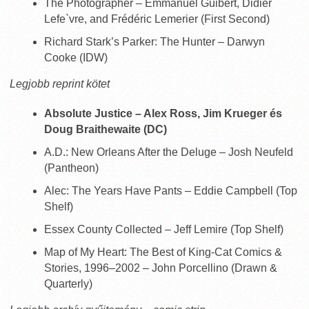
The Photographer – Emmanuel Guibert, Didier
Lefe`vre, and Frédéric Lemerier (First Second)
Richard Stark’s Parker: The Hunter – Darwyn
Cooke (IDW)
Legjobb reprint kötet
Absolute Justice – Alex Ross, Jim Krueger és
Doug Braithewaite (DC)
A.D.: New Orleans After the Deluge – Josh Neufeld
(Pantheon)
Alec: The Years Have Pants – Eddie Campbell (Top
Shelf)
Essex County Collected – Jeff Lemire (Top Shelf)
Map of My Heart: The Best of King-Cat Comics &
Stories, 1996–2002 – John Porcellino (Drawn &
Quarterly)