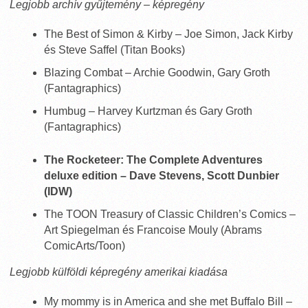
Legjobb archív gyűjtemény – képregény
The Best of Simon & Kirby – Joe Simon, Jack Kirby
és Steve Saffel (Titan Books)
Blazing Combat – Archie Goodwin, Gary Groth
(Fantagraphics)
Humbug – Harvey Kurtzman és Gary Groth
(Fantagraphics)
The Rocketeer: The Complete Adventures
deluxe edition – Dave Stevens, Scott Dunbier
(IDW)
The TOON Treasury of Classic Children’s Comics –
Art Spiegelman és Francoise Mouly (Abrams
ComicArts/Toon)
Legjobb külföldi képregény amerikai kiadása
My mommy is in America and she met Buffalo Bill –