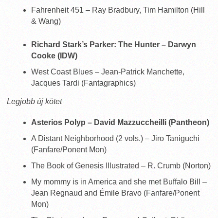
Fahrenheit 451 – Ray Bradbury, Tim Hamilton (Hill
& Wang)
Richard Stark’s Parker: The Hunter – Darwyn
Cooke (IDW)
West Coast Blues – Jean-Patrick Manchette,
Jacques Tardi (Fantagraphics)
Legjobb új kötet
Asterios Polyp – David Mazzuccheilli (Pantheon)
A Distant Neighborhood (2 vols.) – Jiro Taniguchi
(Fanfare/Ponent Mon)
The Book of Genesis Illustrated – R. Crumb (Norton)
My mommy is in America and she met Buffalo Bill –
Jean Regnaud and Émile Bravo (Fanfare/Ponent
Mon)