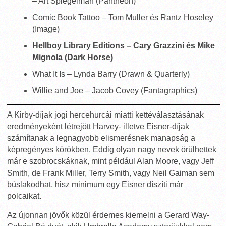
– Art Spiegelman (Pantheon)
Comic Book Tattoo – Tom Muller és Rantz Hoseley
(Image)
Hellboy Library Editions – Cary Grazzini és Mike
Mignola (Dark Horse)
What It Is – Lynda Barry (Drawn & Quarterly)
Willie and Joe – Jacob Covey (Fantagraphics)
A Kirby-díjak jogi hercehurcái miatti kettéválasztásának
eredményeként létrejött Harvey- illetve Eisner-díjak
számítanak a legnagyobb elismerésnek manapság a
képregényes körökben. Eddig olyan nagy nevek örülhettek
már e szobrocskáknak, mint például Alan Moore, vagy Jeff
Smith, de Frank Miller, Terry Smith, vagy Neil Gaiman sem
búslakodhat, hisz minimum egy Eisner díszíti már
polcaikat.
Az újonnan jövők közül érdemes kiemelni a Gerard Way-