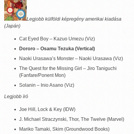
Legjobb külföldi képregény amerikai kiadása
(Japán)
Cat Eyed Boy – Kazuo Umezu (Viz)
Dororo – Osamu Tezuka (Vertical)
Naoki Urasawa’s Monster – Naoki Urasawa (Viz)
The Quest for the Missing Girl – Jiro Taniguchi
(Fanfare/Ponent Mon)
Solanin – Inio Asano (Viz)
Legjobb író
Joe Hill, Lock & Key (IDW)
J. Michael Straczynski, Thor, The Twelve (Marvel)
Mariko Tamaki, Skim (Groundwood Books)