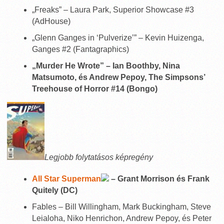
„Freaks” – Laura Park, Superior Showcase #3
(AdHouse)
„Glenn Ganges in ‘Pulverize’” – Kevin Huizenga,
Ganges #2 (Fantagraphics)
„Murder He Wrote” – Ian Boothby, Nina
Matsumoto, és Andrew Pepoy, The Simpsons’
Treehouse of Horror #14 (Bongo)
Legjobb folytatásos képregény
All Star Superman
– Grant Morrison és Frank
Quitely (DC)
Fables – Bill Willingham, Mark Buckingham, Steve
Leialoha, Niko Henrichon, Andrew Pepoy, és Peter