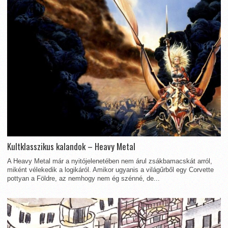
Kultklasszikus kalandok – Heavy Metal
A Heavy Metal már a nyitójelenetében nem árul zsákbamacskát arról,
miként vélekedik a logikáról. Amikor ugyanis a világűrből egy Corvette
pottyan a Földre, az nemhogy nem ég szénné, de...