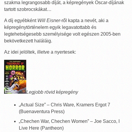
szakma legrangosabb díját, a képregények Oscar-díjának
tartott szobrocskákat…
A díj egyébként
Will Eisner
-ről kapta a nevét, aki a
képregénytörténelem egyik legavatottabb és
legtehetségesebb személyisége volt egészen 2005-ben
bekövetkezett haláláig.
Az idei jelöltek, illetve a nyertesek:
Legjobb rövid képregény
„Actual Size” – Chris Ware, Kramers Ergot 7
(Buenaventura Press)
„Chechen War, Chechen Women” – Joe Sacco, I
Live Here (Pantheon)