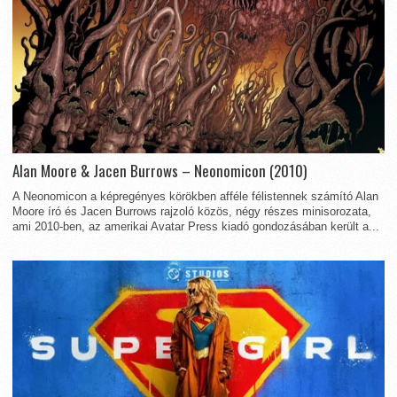
Alan Moore & Jacen Burrows – Neonomicon (2010)
A Neonomicon a képregényes körökben afféle félistennek számító Alan
Moore író és Jacen Burrows rajzoló közös, négy részes minisorozata,
ami 2010-ben, az amerikai Avatar Press kiadó gondozásában került a...