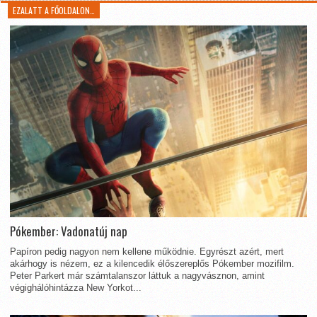
EZALATT A FŐOLDALON…
Pókember: Vadonatúj nap
Papíron pedig nagyon nem kellene működnie. Egyrészt azért, mert
akárhogy is nézem, ez a kilencedik élőszereplős Pókember mozifilm.
Peter Parkert már számtalanszor láttuk a nagyvásznon, amint
végighálóhintázza New Yorkot...