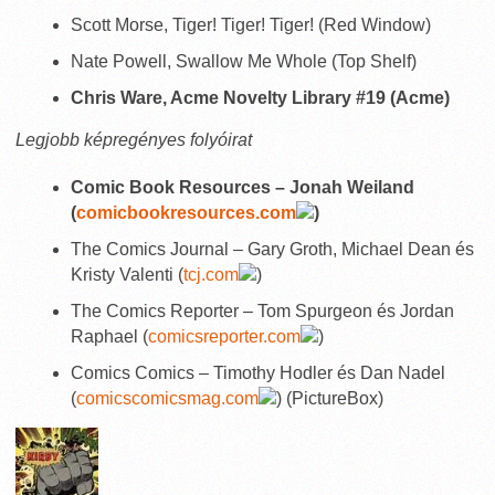
Scott Morse, Tiger! Tiger! Tiger! (Red Window)
Nate Powell, Swallow Me Whole (Top Shelf)
Chris Ware, Acme Novelty Library #19 (Acme)
Legjobb képregényes folyóirat
Comic Book Resources – Jonah Weiland
(
comicbookresources.com
)
The Comics Journal – Gary Groth, Michael Dean és
Kristy Valenti (
tcj.com
)
The Comics Reporter – Tom Spurgeon és Jordan
Raphael (
comicsreporter.com
)
Comics Comics – Timothy Hodler és Dan Nadel
(
comicscomicsmag.com
) (PictureBox)