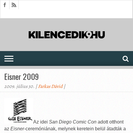
HÍREK
CIKKEK
MEGJELENÉSEK
AKTUÁLIS
SAJTÓARCHÍVUM
FÓRUM
SOROZATOK
Eisner 2009
2009. július 30. |
Farkas Dávid
|
Az idei
San Diego Comic Con
adott otthont
az
Eisner
-ceremóniának, melynek keretein belül átadták a