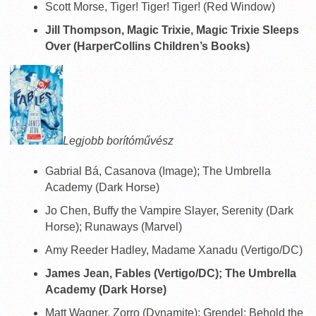
Scott Morse, Tiger! Tiger! Tiger! (Red Window)
Jill Thompson, Magic Trixie, Magic Trixie Sleeps
Over (HarperCollins Children’s Books)
Legjobb borítóművész
Gabrial Bá, Casanova (Image); The Umbrella
Academy (Dark Horse)
Jo Chen, Buffy the Vampire Slayer, Serenity (Dark
Horse); Runaways (Marvel)
Amy Reeder Hadley, Madame Xanadu (Vertigo/DC)
James Jean, Fables (Vertigo/DC); The Umbrella
Academy (Dark Horse)
Matt Wagner, Zorro (Dynamite); Grendel: Behold the