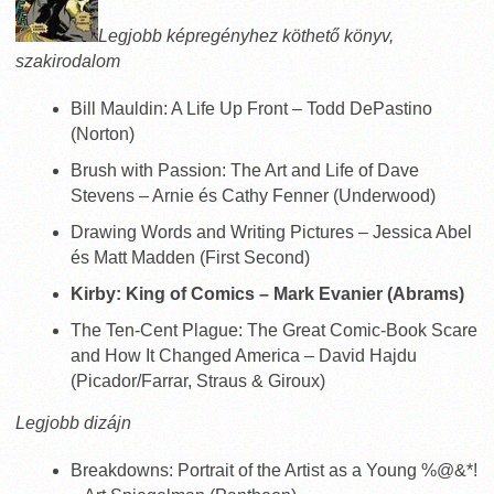
Legjobb képregényhez köthető könyv,
szakirodalom
Bill Mauldin: A Life Up Front – Todd DePastino
(Norton)
Brush with Passion: The Art and Life of Dave
Stevens – Arnie és Cathy Fenner (Underwood)
Drawing Words and Writing Pictures – Jessica Abel
és Matt Madden (First Second)
Kirby: King of Comics – Mark Evanier (Abrams)
The Ten-Cent Plague: The Great Comic-Book Scare
and How It Changed America – David Hajdu
(Picador/Farrar, Straus & Giroux)
Legjobb dizájn
Breakdowns: Portrait of the Artist as a Young %@&*!