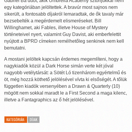
Gabriel Bá duót, akik Umbrella Academy sztorijukkal nem
egy kategóriában jelöltettek. A bravúr most sajnos nem
sikerült, a fontosabb díjakról lemaradtak, de ők tavaly már
bezsebelték a megérdemelt elismeréseket. Bill
Willinghamet, aki Fables, illetve House of Mystery
történeteivel nyert, valamint Guy Davist, aki emberfelettit
nyújtott a BPRD címeken remélhetőleg senkinek nem kell
bemutatni.
A mostani jelöltek kapcsán érdemes megemlíteni, hogy a
nagykiadók közül a Dark Horse simán verte két jóval
nagyobb vetélytársát: a Sötét Ló tizenhárom egyértelmű és
öt, még hozzá köthető jelölésével vívta ki elsőségét. A tőlük
független kiadók versenyében a Drawn & Quarterly (10)
mögött nem sokkal maradt le a First Second a maga kilenc,
illetve a Fantagraphics az ő hét jelölésével.
KATEGÓRIÁK:
DÍJAK