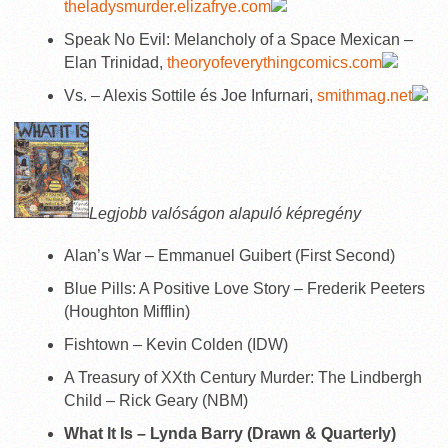
theladysmurder.elizafrye.com
Speak No Evil: Melancholy of a Space Mexican –
Elan Trinidad,
theoryofeverythingcomics.com
Vs. – Alexis Sottile és Joe Infurnari,
smithmag.net
Legjobb valóságon alapuló képregény
Alan’s War – Emmanuel Guibert (First Second)
Blue Pills: A Positive Love Story – Frederik Peeters
(Houghton Mifflin)
Fishtown – Kevin Colden (IDW)
A Treasury of XXth Century Murder: The Lindbergh
Child – Rick Geary (NBM)
What It Is – Lynda Barry (Drawn & Quarterly)