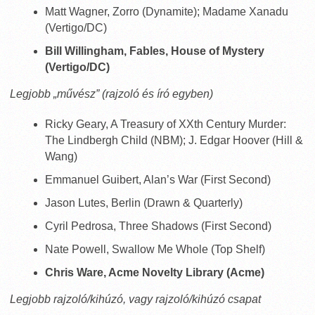
Matt Wagner, Zorro (Dynamite); Madame Xanadu
(Vertigo/DC)
Bill Willingham, Fables, House of Mystery
(Vertigo/DC)
Legjobb „művész” (rajzoló és író egyben)
Ricky Geary, A Treasury of XXth Century Murder:
The Lindbergh Child (NBM); J. Edgar Hoover (Hill &
Wang)
Emmanuel Guibert, Alan’s War (First Second)
Jason Lutes, Berlin (Drawn & Quarterly)
Cyril Pedrosa, Three Shadows (First Second)
Nate Powell, Swallow Me Whole (Top Shelf)
Chris Ware, Acme Novelty Library (Acme)
Legjobb rajzoló/kihúzó, vagy rajzoló/kihúzó csapat