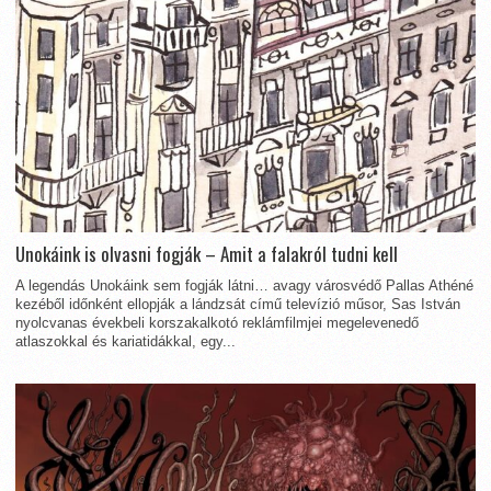
Unokáink is olvasni fogják – Amit a falakról tudni kell
A legendás Unokáink sem fogják látni… avagy városvédő Pallas Athéné
kezéből időnként ellopják a lándzsát című televízió műsor, Sas István
nyolcvanas évekbeli korszakalkotó reklámfilmjei megelevenedő
atlaszokkal és kariatidákkal, egy...