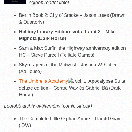
Legjobb reprint kötet
Berlin Book 2: City of Smoke – Jason Lutes (Drawn
& Quarterly)
Hellboy Library Edition, vols. 1 and 2 – Mike
Mignola (Dark Horse)
Sam & Max Surfin’ the Highway anniversary edition
HC – Steve Purcell (Telltale Games)
Skyscrapers of the Midwest – Joshua W. Cotter
(AdHouse)
The Umbrella Academy
, vol. 1: Apocalypse Suite
deluxe edition – Gerard Way és Gabriel Bá (Dark
Horse)
Legjobb archív gyűjtemény (comic stripek)
The Complete Little Orphan Annie – Harold Gray
(IDW)