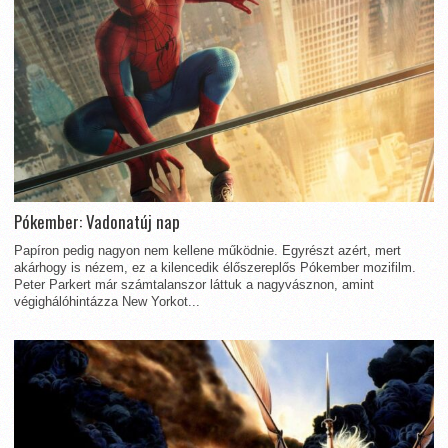
Pókember: Vadonatúj nap
Papíron pedig nagyon nem kellene működnie. Egyrészt azért, mert
akárhogy is nézem, ez a kilencedik élőszereplős Pókember mozifilm.
Peter Parkert már számtalanszor láttuk a nagyvásznon, amint
végighálóhintázza New Yorkot...