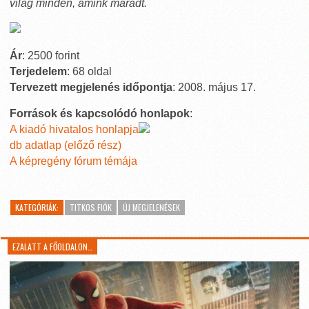
világ minden, amink maradt.
Ár
: 2500 forint
Terjedelem
: 68 oldal
Tervezett megjelenés időpontja
: 2008. május 17.
Források és kapcsolódó honlapok
:
A kiadó hivatalos honlapja
db adatlap (előző rész)
A képregény fórum témája
KATEGÓRIÁK:
TITKOS FIÓK
ÚJ MEGJELENÉSEK
EZALATT A FŐOLDALON…