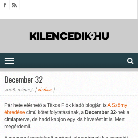
HÍREK
CIKKEK
MEGJELENÉSEK
AKTUÁLIS
SAJTÓARCHÍVUM
FÓRUM
SOROZATOK
December 32
2008. május 5. |
zhalasz
|
Pár hete elérhető a Titkos Fiók kiadó blogján is
A Szörny
ébredése
című kötet folytatásának, a
December 32
-nek a
címlapterve, de hadd kapjon egy kis hírverést itt is. Mert
megérdemli.