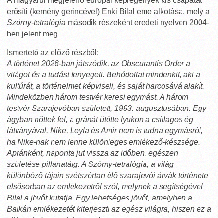
A magyarul megjelenő európai képregények kis csapatát
erősíti (kemény gerincével) Enki Bilal eme alkotása, mely a
Szörny-tetralógia
második részeként eredeti nyelven 2004-
ben jelent meg.
Ismertető az előző részből:
A történet 2026-ban játszódik, az Obscurantis Order a
világot és a tudást fenyegeti. Behódoltat mindenkit, aki a
kultúrát, a történelmet képviseli, és saját harcosává alakít.
Mindeközben három testvér keresi egymást. A három
testvér Szarajevóban született, 1993. augusztusában. Egy
ágyban nőttek fel, a gránát ütötte lyukon a csillagos ég
látványával. Nike, Leyla és Amir nem is tudna egymásról,
ha Nike-nak nem lenne különleges emlékező-készsége.
Apránként, naponta jut vissza az időben, egészen
születése pillanatáig. A Szörny-tetralógia, a világ
különböző tájain szétszórtan élő szarajevói árvák története
elsősorban az emlékezetről szól, melynek a segítségével
Bilal a jövőt kutatja. Egy lehetséges jövőt, amelyben a
Balkán emlékezetét kiterjeszti az egész világra, hiszen ez a