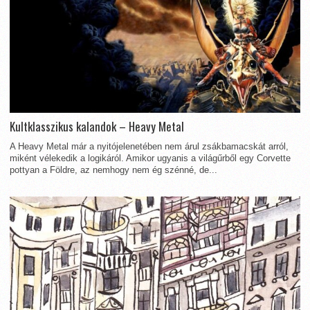
Kultklasszikus kalandok – Heavy Metal
A Heavy Metal már a nyitójelenetében nem árul zsákbamacskát arról,
miként vélekedik a logikáról. Amikor ugyanis a világűrből egy Corvette
pottyan a Földre, az nemhogy nem ég szénné, de...