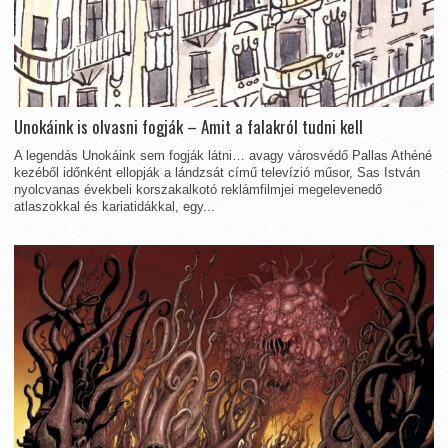
Unokáink is olvasni fogják – Amit a falakról tudni kell
A legendás Unokáink sem fogják látni… avagy városvédő Pallas Athéné
kezéből időnként ellopják a lándzsát című televízió műsor, Sas István
nyolcvanas évekbeli korszakalkotó reklámfilmjei megelevenedő
atlaszokkal és kariatidákkal, egy...