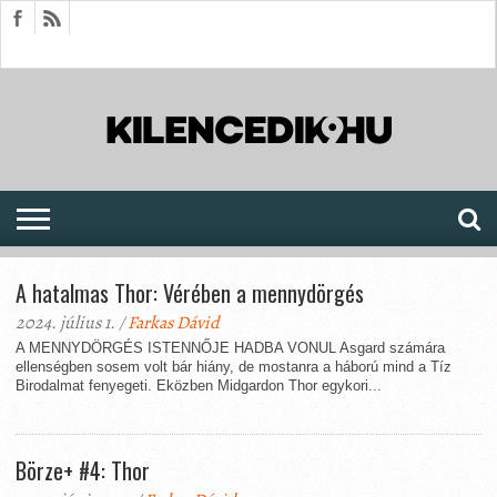
HÍREK
CIKKEK
MEGJELENÉSEK
AKTUÁLIS
SAJTÓARCHÍVUM
FÓRUM
SOROZATOK
A hatalmas Thor: Vérében a mennydörgés
2024. július 1. /
Farkas Dávid
A MENNYDÖRGÉS ISTENNŐJE HADBA VONUL Asgard számára
ellenségben sosem volt bár hiány, de mostanra a háború mind a Tíz
Birodalmat fenyegeti. Eközben Midgardon Thor egykori...
Börze+ #4: Thor