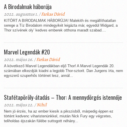
A Birodalmak háborúja
2022. augusztus 1. /
Farkas Dávid
KITÖRT A BIRODALMAK HÁBORÚJA! Malekith és megállíthatatlan
serege a Tíz Birodalom mindegyikét leigázta már, egyedül Midgard, a
Thor szívének oly’ kedves emberek otthona maradt szabad....
Marvel Legendák #20
2022. május 26. /
Farkas Dávid
A következő Marvel Legendákban eljő Thor! A Marvel Legendák 20.
számában elkezdjük kiadni a legjobb Thor-sztorit. Dan Jurgens írta, nem
egyszerű szuperhős történet lesz, annál...
Stafétapöröly-átadás – Thor: A mennydörgés istennője
2022. május 22. /
Nihil
Nem jó érzés, ha az ember kiesik a pikszisből, márpedig éppen ez
történt kedvenc viharistenünkkel, miután Nick Fury egy végzetes,
teliholdas éjszakán fülébe suttogott néhány...