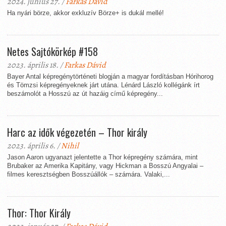
2024. június 27. /
Farkas Dávid
Ha nyári börze, akkor exkluzív Börze+ is dukál mellé!
Netes Sajtókörkép #158
2023. április 18. /
Farkas Dávid
Bayer Antal képregénytörténeti blogján a magyar fordításban Hórihorog
és Tömzsi képregényeknek járt utána. Lénárd László kollégánk írt
beszámolót a Hosszú az út hazáig című képregény...
Harc az idők végezetén – Thor király
2023. április 6. /
Nihil
Jason Aaron ugyanazt jelentette a Thor képregény számára, mint
Brubaker az Amerika Kapitány, vagy Hickman a Bosszú Angyalai –
filmes keresztségben Bosszúállók – számára. Valaki,...
Thor: Thor Király