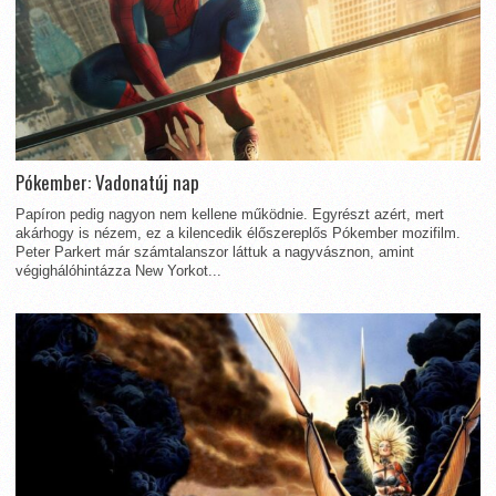
Pókember: Vadonatúj nap
Papíron pedig nagyon nem kellene működnie. Egyrészt azért, mert
akárhogy is nézem, ez a kilencedik élőszereplős Pókember mozifilm.
Peter Parkert már számtalanszor láttuk a nagyvásznon, amint
végighálóhintázza New Yorkot...