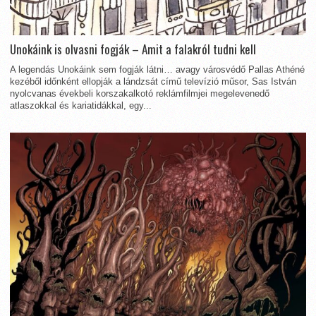
Unokáink is olvasni fogják – Amit a falakról tudni kell
A legendás Unokáink sem fogják látni… avagy városvédő Pallas Athéné
kezéből időnként ellopják a lándzsát című televízió műsor, Sas István
nyolcvanas évekbeli korszakalkotó reklámfilmjei megelevenedő
atlaszokkal és kariatidákkal, egy...