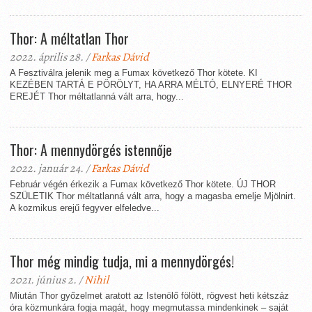
Thor: A méltatlan Thor
2022. április 28. /
Farkas Dávid
A Fesztiválra jelenik meg a Fumax következő Thor kötete. KI
KEZÉBEN TARTÁ E PÖRÖLYT, HA ARRA MÉLTÓ, ELNYERÉ THOR
EREJÉT Thor méltatlanná vált arra, hogy...
Thor: A mennydörgés istennője
2022. január 24. /
Farkas Dávid
Február végén érkezik a Fumax következő Thor kötete. ÚJ THOR
SZÜLETIK Thor méltatlanná vált arra, hogy a magasba emelje Mjölnirt.
A kozmikus erejű fegyver elfeledve...
Thor még mindig tudja, mi a mennydörgés!
2021. június 2. /
Nihil
Miután Thor győzelmet aratott az Istenölő fölött, rögvest heti kétszáz
óra közmunkára fogja magát, hogy megmutassa mindenkinek – saját