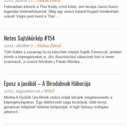
2023. január 27. /
Farkas Dávid
Februárban érkezik a Thor Király című kötet, ami lezárja Jason Aaron
legendás történetfolyamát. Még egy utolsó kaland Asgard mindenható
urával! Végre pont kerül a Thor:...
Netes Sajtókörkép #154
2022. október 7. /
Farkas Dávid
Tóth Gábor a vasarnap.hu-ra készített interjút Sajdik Ferenccel, amiben
érintik a képregényeket is. (Az illusztrációul választott fotó is innen
származik, a szerző felvétele.) Pataki Mónika...
Eposz a javából – A Birodalmak Háborúja
2022. augusztus 29. /
Nihil
Mintha A Gyűrűk Ura-filmek utolsó óráját látnánk megelevenedni a
képregénylapokon. Egy lebilincselő saga lezárását, több évnyi,
gondosan felépített történet tetőpontját. A high fantasy műfajára
jellemző...