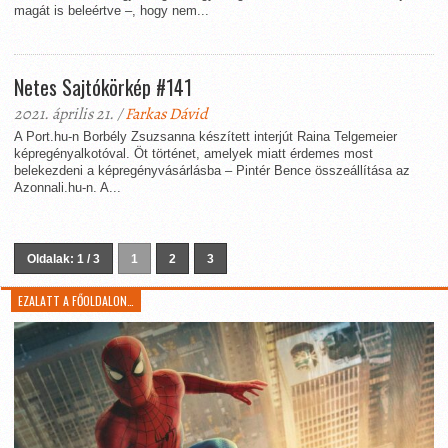
magát is beleértve –, hogy nem...
Netes Sajtókörkép #141
2021. április 21. /
Farkas Dávid
A Port.hu-n Borbély Zsuzsanna készített interjút Raina Telgemeier
képregényalkotóval. Öt történet, amelyek miatt érdemes most
belekezdeni a képregényvásárlásba – Pintér Bence összeállítása az
Azonnali.hu-n. A...
Oldalak: 1 / 3
1
2
3
EZALATT A FŐOLDALON…