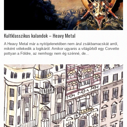
Kultklasszikus kalandok – Heavy Metal
A Heavy Metal már a nyitójelenetében nem árul zsákbamacskát arról,
miként vélekedik a logikáról. Amikor ugyanis a világűrből egy Corvette
pottyan a Földre, az nemhogy nem ég szénné, de...